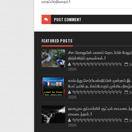
வாதப்பிரதிவாதம்.!
POST
COMMENT
FEATURED POSTS
சீன பிரஜையின் மரணம் தொடர்பில் மேலும
திடுக்கிடும் தகவல்கள்..!
🐅🐅🐅🐅🐅🐅🐆🐆🐆🐆🐆🐆🐆🐆
Ju
2026
கால்பந்து செம்பியன்ஷிப்பின் மூன்றாம் இ
போட்டியில் நடக்கப்போகும் முக்கிய நிகழ்
🐅🐅🐅🐅🐅🐅🐆🐆🐆🐆🐆🐆🐆🐆
Ju
2026
நவகமுவ துப்பாக்கிச் சூட்டில் காயமடைந்
சாவடைந்தார்..!
🐅🐅🐅🐅🐅🐅🐆🐆🐆🐆🐆🐆🐆🐆
Ju
2026