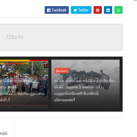
Facebook
Twitter
இலங்கை
தென் எருவில் பற்று
கட்டைக்காட்டில் சந்தேகத்திற்குரிய
சபையினால்
பெல்ட் ஹோல்டர் கண்டெடுப்பு
க்கப்பட்ட தேசிய தூய்மை
மருதாங்ககேணி போலீசார்
்சி..!
விசாரணை!
கடும்