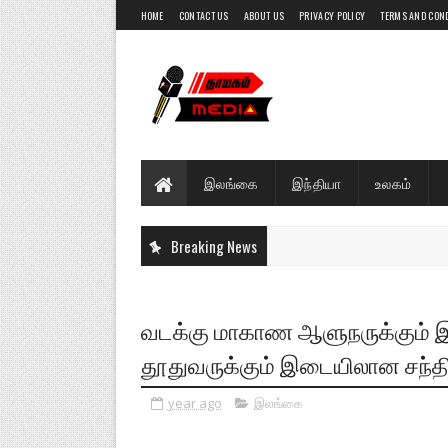
HOME
CONTACT US
ABOUT US
PRIVACY POLICY
TERMS AND CON
இலங்கை
இந்தியா
உலகம்
Breaking News
வடக்கு மாகாண ஆளுநருக்கும் இ
தூதுவருக்கும் இடையிலான சந்திப
year ago
இலங்கை