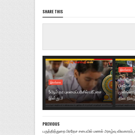
SHARE THIS
இலங்கை
மண்முனை 
இலங்கை
பிரதேச 
5ஆம் தர புலமைப்பரிசில் பரீட்சை
முன்னெடு
இன்று..!
தின நிகழ்ச
PREVIOUS
பருத்தித்துறை பிரதேச சபையில் மணல் அகழ்வு விவகாரம், 