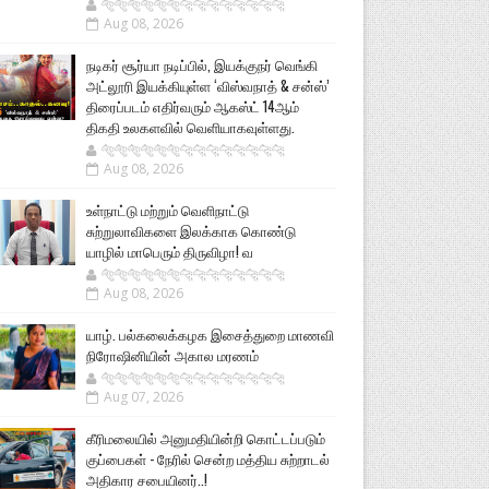
🐅🐅🐅🐅🐅🐅🐆🐆🐆🐆🐆🐆🐆🐆
Aug 08, 2026
நடிகர் சூர்யா நடிப்பில், இயக்குநர் வெங்கி
அட்லூரி இயக்கியுள்ள ‘விஸ்வநாத் & சன்ஸ்’
திரைப்படம் எதிர்வரும் ஆகஸ்ட் 14ஆம்
திகதி உலகளவில் வெளியாகவுள்ளது.
🐅🐅🐅🐅🐅🐅🐆🐆🐆🐆🐆🐆🐆🐆
Aug 08, 2026
உள்நாட்டு மற்றும் வெளிநாட்டு
சுற்றுலாவிகளை இலக்காக கொண்டு
யாழில் மாபெரும் திருவிழா! வ
🐅🐅🐅🐅🐅🐅🐆🐆🐆🐆🐆🐆🐆🐆
Aug 08, 2026
யாழ். பல்கலைக்கழக இசைத்துறை மாணவி
நிரோஷினியின் அகால மரணம்
🐅🐅🐅🐅🐅🐅🐆🐆🐆🐆🐆🐆🐆🐆
Aug 07, 2026
கீரிமலையில் அனுமதியின்றி கொட்டப்படும்
குப்பைகள் - நேரில் சென்ற மத்திய சுற்றாடல்
அதிகார சபையினர்..!