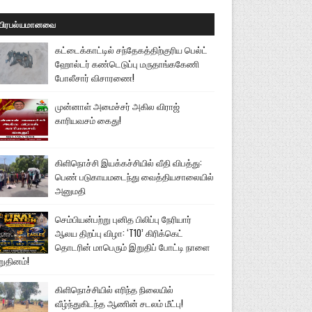
பிரபல்யமானவை
கட்டைக்காட்டில் சந்தேகத்திற்குரிய பெல்ட்
ஹோல்டர் கண்டெடுப்பு மருதாங்ககேணி
போலீசார் விசாரணை!
முன்னாள் அமைச்சர் அகில விராஜ்
காரியவசம் கைது!
கிளிநொச்சி இயக்கச்சியில் வீதி விபத்து:
பெண் படுகாயமடைந்து வைத்தியசாலையில்
அனுமதி
செம்பியன்பற்று புனித பிலிப்பு நேரியார்
ஆலய திறப்பு விழா: ‘T10’ கிரிக்கெட்
தொடரின் மாபெரும் இறுதிப் போட்டி நாளை
றுதினம்!
கிளிநொச்சியில் எரிந்த நிலையில்
வீழ்ந்துகிடந்த ஆணின் சடலம் மீட்பு!