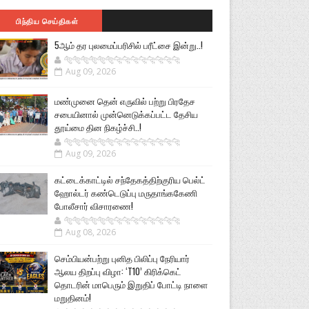
பிந்திய செய்திகள்
5ஆம் தர புலமைப்பரிசில் பரீட்சை இன்று..!
🐅🐅🐅🐅🐅🐅🐆🐆🐆🐆🐆🐆🐆🐆
Aug 09, 2026
மண்முனை தென் எருவில் பற்று பிரதேச
சபையினால் முன்னெடுக்கப்பட்ட தேசிய
தூய்மை தின நிகழ்ச்சி..!
🐅🐅🐅🐅🐅🐅🐆🐆🐆🐆🐆🐆🐆🐆
Aug 09, 2026
கட்டைக்காட்டில் சந்தேகத்திற்குரிய பெல்ட்
ஹோல்டர் கண்டெடுப்பு மருதாங்ககேணி
போலீசார் விசாரணை!
🐅🐅🐅🐅🐅🐅🐆🐆🐆🐆🐆🐆🐆🐆
Aug 08, 2026
செம்பியன்பற்று புனித பிலிப்பு நேரியார்
ஆலய திறப்பு விழா: ‘T10’ கிரிக்கெட்
தொடரின் மாபெரும் இறுதிப் போட்டி நாளை
மறுதினம்!