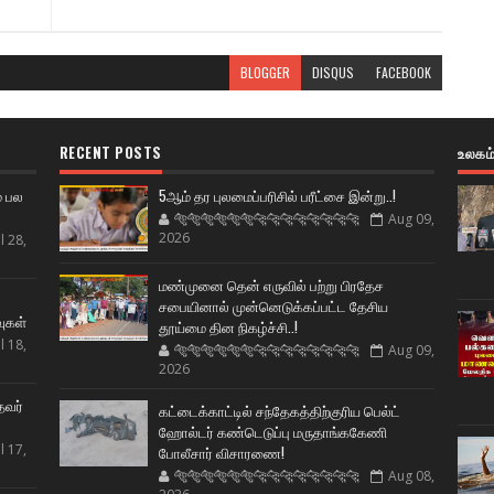
BLOGGER
DISQUS
FACEBOOK
RECENT POSTS
உலகம
் பல
5ஆம் தர புலமைப்பரிசில் பரீட்சை இன்று..!
🐅🐅🐅🐅🐅🐅🐆🐆🐆🐆🐆🐆🐆🐆
Aug 09,
2026
l 28,
மண்முனை தென் எருவில் பற்று பிரதேச
ட
சபையினால் முன்னெடுக்கப்பட்ட தேசிய
வுகள்
தூய்மை தின நிகழ்ச்சி..!
l 18,
🐅🐅🐅🐅🐅🐅🐆🐆🐆🐆🐆🐆🐆🐆
Aug 09,
2026
தவர்
கட்டைக்காட்டில் சந்தேகத்திற்குரிய பெல்ட்
ஹோல்டர் கண்டெடுப்பு மருதாங்ககேணி
l 17,
போலீசார் விசாரணை!
🐅🐅🐅🐅🐅🐅🐆🐆🐆🐆🐆🐆🐆🐆
Aug 08,