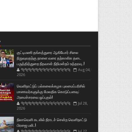
்
குட்டிமணி தங்கத்துரை ஆகியோர் சிலை
நிறுவுவதற்கு நாளை வரை தற்காலிக தடை
பருத்தித்துறை நீதவான் நீதிமன்றம் உத்தரவு..!
🐅🐅🐅🐅🐅🐅🐆🐆🐆🐆🐆🐆🐆🐆
Aug 04,
2026
வெளிநாட்டுப் பல்கலைக்கழக புலமைப்பரிசில்
மாணவர்களுக்கு மேலதிக கொடுப்பனவு:
அமைச்சரவை ஒப்புதல்!
🐅🐅🐅🐅🐅🐅🐆🐆🐆🐆🐆🐆🐆🐆
Jul 28,
2026
நிலாவெளி கடலில் நீராடச் சென்ற வௌிநாட்டு
பிரஜை பலி..!
🐅🐅🐅🐅🐅🐅🐆🐆🐆🐆🐆🐆🐆🐆
Jul 27,