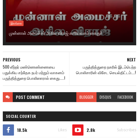
இலங்கை
முன்னாள் அமைச்சர் அகில விராஜ் காரியவசம் கைது!
PREVIOUS
NEXT
500 லீற்றர் மண்ணெண்ணையை
பருத்தித்துறை நகரில் இடம்பெற்ற
பதுக்கிய சந்தேக நபர் மற்றும் வாகனம்
பொலிசாரின் விசேட செயல்திட்டம்....!
பருத்தித்துறை பொலிஸாரால் கைது.....!
POST
COMMENT
BLOGGER
DISQUS
FACEBOOK
SOCIAL COUNTER
18.5k
2.8k
Likes
Subscribes