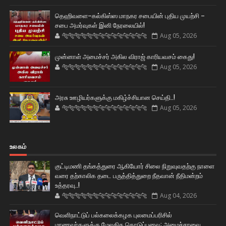
தெஹிவளை–கல்கிஸ்ஸ மாநகர சபையின் புதிய முயற்சி –
சபை அமர்வுகள் இனி நேரலையில்!
🐅🐅🐅🐅🐅🐅🐆🐆🐆🐆🐆🐆🐆🐆
Aug 05, 2026
முன்னாள் அமைச்சர் அகில விராஜ் காரியவசம் கைது!
🐅🐅🐅🐅🐅🐅🐆🐆🐆🐆🐆🐆🐆🐆
Aug 05, 2026
அரசு ஊழியர்களுக்கு மகிழ்ச்சியான செய்தி..!
🐅🐅🐅🐅🐅🐅🐆🐆🐆🐆🐆🐆🐆🐆
Aug 05, 2026
உலகம்
குட்டிமணி தங்கத்துரை ஆகியோர் சிலை நிறுவுவதற்கு நாளை
வரை தற்காலிக தடை பருத்தித்துறை நீதவான் நீதிமன்றம்
உத்தரவு..!
🐅🐅🐅🐅🐅🐅🐆🐆🐆🐆🐆🐆🐆🐆
Aug 04, 2026
வெளிநாட்டுப் பல்கலைக்கழக புலமைப்பரிசில்
மாணவர்களுக்கு மேலதிக கொடுப்பனவு: அமைச்சரவை