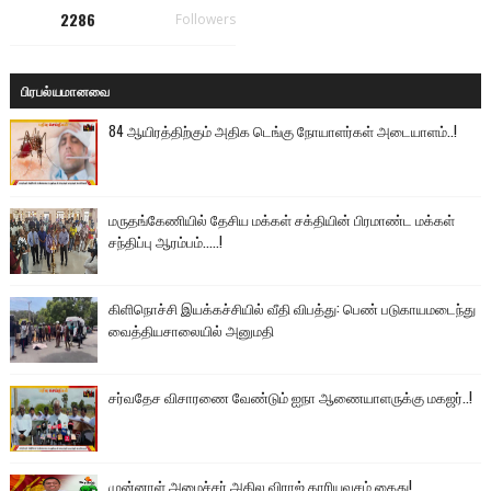
2286
Followers
பிரபல்யமானவை
84 ஆயிரத்திற்கும் அதிக டெங்கு நோயாளர்கள் அடையாளம்..!
மருதங்கேணியில் தேசிய மக்கள் சக்தியின் பிரமாண்ட மக்கள்
சந்திப்பு ஆரம்பம்.....!
கிளிநொச்சி இயக்கச்சியில் வீதி விபத்து: பெண் படுகாயமடைந்து
வைத்தியசாலையில் அனுமதி
சர்வதேச விசாரணை வேண்டும் ஐநா ஆணையாளருக்கு மகஜர்..!
முன்னாள் அமைச்சர் அகில விராஜ் காரியவசம் கைது!