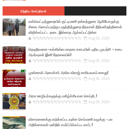
பிந்திய செய்திகள்
வல்வெட்டித்துறையில் குட்டிமணி தங்கத்துரை ஆகியோருக்கு
சிலை அமைப்பதற்கு பருத்தித்துறை நீதவான் நீதிமன்றத்தினால்
விதிக்கப்பட்ட தடை இல்லாத ஆக்கப்பட்டுள்ள
🐅🐅🐅🐅🐅🐅🐆🐆🐆🐆🐆🐆🐆🐆
Aug 05, 2026
தெஹிவளை–கல்கிஸ்ஸ மாநகர சபையின் புதிய முயற்சி – சபை
அமர்வுகள் இனி நேரலையில்!
🐅🐅🐅🐅🐅🐅🐆🐆🐆🐆🐆🐆🐆🐆
Aug 05, 2026
முன்னாள் அமைச்சர் அகில விராஜ் காரியவசம் கைது!
🐅🐅🐅🐅🐅🐅🐆🐆🐆🐆🐆🐆🐆🐆
Aug 05, 2026
அரசு ஊழியர்களுக்கு மகிழ்ச்சியான செய்தி..!
🐅🐅🐅🐅🐅🐅🐆🐆🐆🐆🐆🐆🐆🐆
Aug 05, 2026
விசாரணைக்கு எடுக்கப்படவுள்ள செம்மணி வழக்கு - பல
அறிக்கைகள் மன்றில் சமர்ப்பிக்கப்படலாம்..!