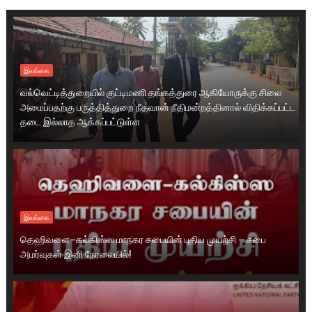
இலங்கை
வல்வெட்டித்துறையில் குட்டிமணி தங்கத்துரை ஆகியோருக்கு சிலை
அமைப்பதற்கு பருத்தித்துறை நீதவான் நீதிமன்றத்தினால் விதிக்கப்பட்ட
தடை இல்லாத ஆக்கப்பட்டுள்ள
இலங்கை
தெஹிவளை–கல்கிஸ்ஸ மாநகர சபையின் புதிய முயற்சி – சபை
அமர்வுகள் இனி நேரலையில்!