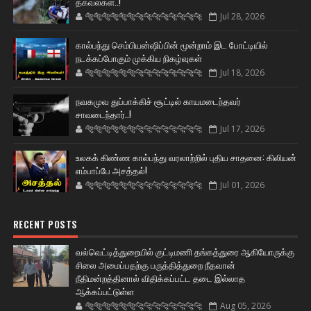
தகவல்கள்..!
🐅🐅🐅🐅🐅🐅🐆🐆🐆🐆🐆🐆🐆🐆
Jul 28, 2026
கால்பந்து செம்பியன்ஷிப்பின் மூன்றாம் இட போட்டியில்
நடக்கப்போகும் முக்கிய நிகழ்வுகள்
🐅🐅🐅🐅🐅🐅🐆🐆🐆🐆🐆🐆🐆🐆
Jul 18, 2026
நவகமுவ துப்பாக்கிச் சூட்டில் காயமடைந்தவர்
சாவடைந்தார்..!
🐅🐅🐅🐅🐅🐅🐆🐆🐆🐆🐆🐆🐆🐆
Jul 17, 2026
உலகக் கிண்ண கால்பந்து வரலாற்றில் புதிய சாதனை: கிலியன்
எம்பாப்பே அசத்தல்!
🐅🐅🐅🐅🐅🐅🐆🐆🐆🐆🐆🐆🐆🐆
Jul 01, 2026
RECENT POSTS
வல்வெட்டித்துறையில் குட்டிமணி தங்கத்துரை ஆகியோருக்கு
சிலை அமைப்பதற்கு பருத்தித்துறை நீதவான்
நீதிமன்றத்தினால் விதிக்கப்பட்ட தடை இல்லாத
ஆக்கப்பட்டுள்ள
🐅🐅🐅🐅🐅🐅🐆🐆🐆🐆🐆🐆🐆🐆
Aug 05, 2026