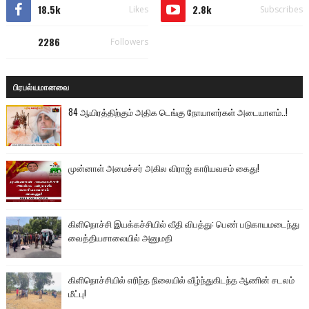
18.5k
2.8k
Likes
Subscribes
2286
Followers
பிரபல்யமானவை
84 ஆயிரத்திற்கும் அதிக டெங்கு நோயாளர்கள் அடையாளம்..!
முன்னாள் அமைச்சர் அகில விராஜ் காரியவசம் கைது!
கிளிநொச்சி இயக்கச்சியில் வீதி விபத்து: பெண் படுகாயமடைந்து
வைத்தியசாலையில் அனுமதி
கிளிநொச்சியில் எரிந்த நிலையில் வீழ்ந்துகிடந்த ஆணின் சடலம்
மீட்பு!