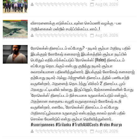
🐅🐅🐅🐅🐅🐅🐆🐆🐆🐆🐆🐆🐆🐆
Aug 06, 2026
விசாரணைக்கு எடுக்கப்படவுள்ள செம்மணி வழக்கு - பல
அறிக்கைகள் மன்றில் சமர்ப்பிக்கப்படலாம்..!
🐅🐅🐅🐅🐅🐅🐆🐆🐆🐆🐆🐆🐆🐆
Aug 06, 2026
ரோலெக்ஸ் திரைப்படம் எப்போது? - நடிகர் சூர்யா அதிரடி பதில்
இயக்குநர் லோகேஷ் கனகராஜ் இயக்கத்தில் சூர்யா நடிப்பில்
பெரிதும் எதிர்பார்க்கப்படும் 'ரோலெக்ஸ்' (Rolex) திரைப்படம்
எப்போது தொடங்கும் என்பது குறித்து நடிகர் சூர்யா
சுவாரஸ்யமான பதிலளித்துள்ளார். இயக்குநர் லோகேஷ் கனகராஜ்
தற்போது நடிகர் அல்லு அர்ஜுனின் திரைப்படத்தில் பணியாற்றி
வருகின்றார். அதனைத் தொடர்ந்து 'விக்ரம் 2' திரைப்படமும்
அவரது பட்டியலில் உள்ளது. இருப்பினும், நேர்காணல்களின் போது
'ரோலெக்ஸ்' திரைப்படம் நிச்சயமாக உருவாக்கப்படும் என்றும்,
அதற்கான கதையை எழுதி வருவதாகவும் லோகேஷ் கூறி
வருகின்றார். எனவே, 'ரோலெக்ஸ்' திரைப்படம் எப்போது
அதிகாரப்பூர்வமாக உருவாகும் என்பதற்கு காலம் தான் பதில்
சொல்ல வேண்டும் என்று சூர்யா தெரிவித்துள்ளார்.
#sooriyannews #Srilanka #TruthAtAllCosts #rolex #surya
🐅🐅🐅🐅🐅🐅🐆🐆🐆🐆🐆🐆🐆🐆
Aug 06, 2026