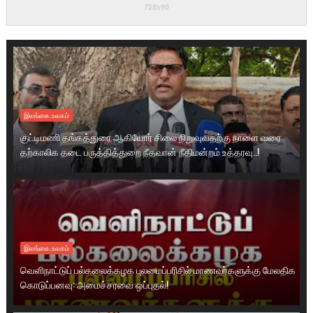
இலங்கை.உலகம்
குட்டிமணி தங்கத்துரை ஆகியோர் சிலை நிறுவுவதற்கு நாளை வரை
தற்காலிக தடை பருத்தித்துறை நீதவான் நீதிமன்றம் உத்தரவு..!
இலங்கை.உலகம்
வெளிநாட்டுப் பல்கலைக்கழக புலமைப்பரிசில் மாணவர்களுக்கு மேலதிக
கொடுப்பனவு: அமைச்சரவை ஒப்புதல்!