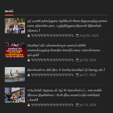
உலகம்
குட்டிமணி தங்கத்துரை ஆகியோர் சிலை நிறுவுவதற்கு நாளை
வரை தற்காலிக தடை பருத்தித்துறை நீதவான் நீதிமன்றம்
உத்தரவு..!
🐅🐅🐅🐅🐅🐅🐆🐆🐆🐆🐆🐆🐆🐆
Aug 04, 2026
வெளிநாட்டுப் பல்கலைக்கழக புலமைப்பரிசில்
மாணவர்களுக்கு மேலதிக கொடுப்பனவு: அமைச்சரவை
ஒப்புதல்!
🐅🐅🐅🐅🐅🐅🐆🐆🐆🐆🐆🐆🐆🐆
Jul 28, 2026
நிலாவெளி கடலில் நீராடச் சென்ற வௌிநாட்டு பிரஜை பலி..!
🐅🐅🐅🐅🐅🐅🐆🐆🐆🐆🐆🐆🐆🐆
Jul 27, 2026
ஈபிடிபியின் ஆதரவுடன் ஆட்சி அமைக்கப்பட்ட சபைகளில்
நிர்வாக திறனின்மை - பேசி தீர்வு காணப்படும் என்கிறார்
டக்ளஸ்!
🐅🐅🐅🐅🐅🐅🐆🐆🐆🐆🐆🐆🐆🐆
Jul 19, 2026