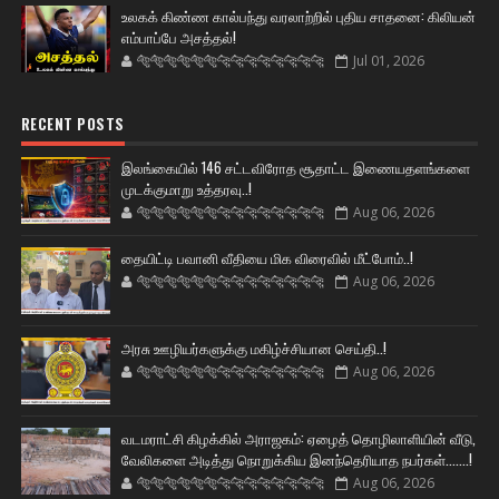
உலகக் கிண்ண கால்பந்து வரலாற்றில் புதிய சாதனை: கிலியன்
எம்பாப்பே அசத்தல்!
🐅🐅🐅🐅🐅🐅🐆🐆🐆🐆🐆🐆🐆🐆
Jul 01, 2026
RECENT POSTS
இலங்கையில் 146 சட்டவிரோத சூதாட்ட இணையதளங்களை
முடக்குமாறு உத்தரவு..!
🐅🐅🐅🐅🐅🐅🐆🐆🐆🐆🐆🐆🐆🐆
Aug 06, 2026
தையிட்டி பவானி வீதியை மிக விரைவில் மீட்போம்..!
🐅🐅🐅🐅🐅🐅🐆🐆🐆🐆🐆🐆🐆🐆
Aug 06, 2026
அரசு ஊழியர்களுக்கு மகிழ்ச்சியான செய்தி..!
🐅🐅🐅🐅🐅🐅🐆🐆🐆🐆🐆🐆🐆🐆
Aug 06, 2026
வடமராட்சி கிழக்கில் அராஜகம்: ஏழைத் தொழிலாளியின் வீடு,
வேலிகளை அடித்து நொறுக்கிய இனந்தெரியாத நபர்கள்.......!
🐅🐅🐅🐅🐅🐅🐆🐆🐆🐆🐆🐆🐆🐆
Aug 06, 2026