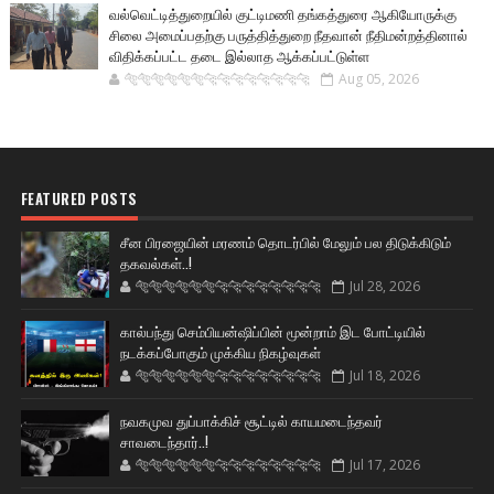
வல்வெட்டித்துறையில் குட்டிமணி தங்கத்துரை ஆகியோருக்கு
சிலை அமைப்பதற்கு பருத்தித்துறை நீதவான் நீதிமன்றத்தினால்
விதிக்கப்பட்ட தடை இல்லாத ஆக்கப்பட்டுள்ள
🐅🐅🐅🐅🐅🐅🐆🐆🐆🐆🐆🐆🐆🐆
Aug 05, 2026
FEATURED POSTS
சீன பிரஜையின் மரணம் தொடர்பில் மேலும் பல திடுக்கிடும்
தகவல்கள்..!
🐅🐅🐅🐅🐅🐅🐆🐆🐆🐆🐆🐆🐆🐆
Jul 28, 2026
கால்பந்து செம்பியன்ஷிப்பின் மூன்றாம் இட போட்டியில்
நடக்கப்போகும் முக்கிய நிகழ்வுகள்
🐅🐅🐅🐅🐅🐅🐆🐆🐆🐆🐆🐆🐆🐆
Jul 18, 2026
நவகமுவ துப்பாக்கிச் சூட்டில் காயமடைந்தவர்
சாவடைந்தார்..!
🐅🐅🐅🐅🐅🐅🐆🐆🐆🐆🐆🐆🐆🐆
Jul 17, 2026