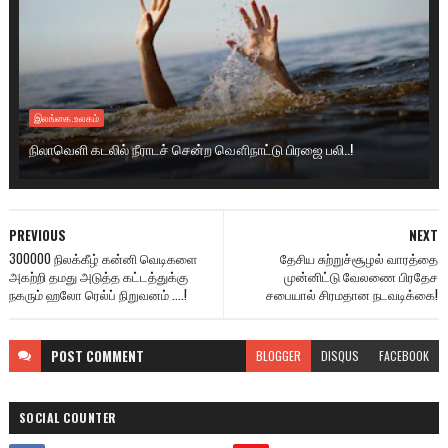
இலங்கை.உலகம்
நிலாவெளி கடலில் நீராடச் சென்ற வௌிநாட்டு பிரஜை பலி..!
PREVIOUS
NEXT
300000 நிலக்கீழ் கன்னி வெடிகளை
தேசிய சுற்றுச்சூழல் வாரத்தை
அகற்றி தமது அடுத்த கட்டத்துக்கு
முன்னிட்டு வேலணை பிரதேச
நகரும் ஹலோ ரெல்ப் நிறுவனம் ....!
சபையால் சிரமதான நடவடிக்கை!
POST
COMMENT
BLOGGER
DISQUS
FACEBOOK
SOCIAL COUNTER