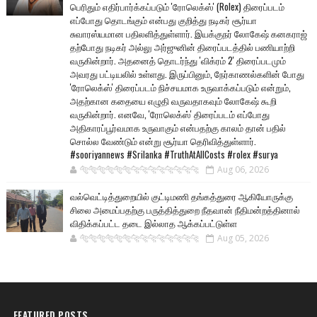
பெரிதும் எதிர்பார்க்கப்படும் 'ரோலெக்ஸ்' (Rolex) திரைப்படம்
எப்போது தொடங்கும் என்பது குறித்து நடிகர் சூர்யா
சுவாரஸ்யமான பதிலளித்துள்ளார். இயக்குநர் லோகேஷ் கனகராஜ்
தற்போது நடிகர் அல்லு அர்ஜுனின் திரைப்படத்தில் பணியாற்றி
வருகின்றார். அதனைத் தொடர்ந்து 'விக்ரம் 2' திரைப்படமும்
அவரது பட்டியலில் உள்ளது. இருப்பினும், நேர்காணல்களின் போது
'ரோலெக்ஸ்' திரைப்படம் நிச்சயமாக உருவாக்கப்படும் என்றும்,
அதற்கான கதையை எழுதி வருவதாகவும் லோகேஷ் கூறி
வருகின்றார். எனவே, 'ரோலெக்ஸ்' திரைப்படம் எப்போது
அதிகாரப்பூர்வமாக உருவாகும் என்பதற்கு காலம் தான் பதில்
சொல்ல வேண்டும் என்று சூர்யா தெரிவித்துள்ளார்.
#sooriyannews #Srilanka #TruthAtAllCosts #rolex #surya
🐅🐅🐅🐅🐅🐅🐆🐆🐆🐆🐆🐆🐆🐆
Aug 06, 2026
வல்வெட்டித்துறையில் குட்டிமணி தங்கத்துரை ஆகியோருக்கு
சிலை அமைப்பதற்கு பருத்தித்துறை நீதவான் நீதிமன்றத்தினால்
விதிக்கப்பட்ட தடை இல்லாத ஆக்கப்பட்டுள்ள
🐅🐅🐅🐅🐅🐅🐆🐆🐆🐆🐆🐆🐆🐆
Aug 05, 2026
FEATURED POSTS