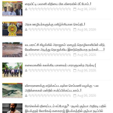
தையிட்டி பவானி வீதியை மிக விரைவில் மீட்போம்..!
🐅🐅🐅🐅🐅🐅🐆🐆🐆🐆🐆🐆🐆🐆
Aug 06, 2026
அரசு ஊழியர்களுக்கு மகிழ்ச்சியான செய்தி..!
🐅🐅🐅🐅🐅🐅🐆🐆🐆🐆🐆🐆🐆🐆
Aug 06, 2026
வடமராட்சி கிழக்கில் அராஜகம்: ஏழைத் தொழிலாளியின் வீடு,
வேலிகளை அடித்து நொறுக்கிய இனந்தெரியாத நபர்கள்.......!
🐅🐅🐅🐅🐅🐅🐆🐆🐆🐆🐆🐆🐆🐆
Aug 06, 2026
கலைமகளில் கலக்கிய மாணவர் பாராளுமன்ற அமர்வு (
🐅🐅🐅🐅🐅🐅🐆🐆🐆🐆🐆🐆🐆🐆
Aug 06, 2026
விசாரணைக்கு எடுக்கப்படவுள்ள செம்மணி வழக்கு - பல
அறிக்கைகள் மன்றில் சமர்ப்பிக்கப்படலாம்..!
🐅🐅🐅🐅🐅🐅🐆🐆🐆🐆🐆🐆🐆🐆
Aug 06, 2026
ரோலெக்ஸ் திரைப்படம் எப்போது? - நடிகர் சூர்யா அதிரடி பதில்
இயக்குநர் லோகேஷ் கனகராஜ் இயக்கத்தில் சூர்யா நடிப்பில்