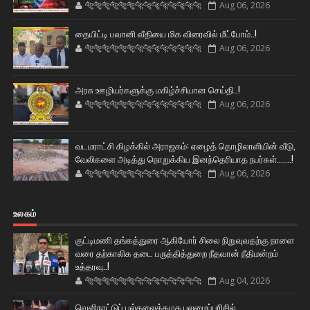
🐅🐅🐅🐅🐅🐅🐆🐆🐆🐆🐆🐆🐆🐆
Aug 06, 2026
தையிட்டி பவானி வீதியை மிக விரைவில் மீட்போம்..!
🐅🐅🐅🐅🐅🐅🐆🐆🐆🐆🐆🐆🐆🐆
Aug 06, 2026
அரசு ஊழியர்களுக்கு மகிழ்ச்சியான செய்தி..!
🐅🐅🐅🐅🐅🐅🐆🐆🐆🐆🐆🐆🐆🐆
Aug 06, 2026
வடமராட்சி கிழக்கில் அராஜகம்: ஏழைத் தொழிலாளியின் வீடு,
வேலிகளை அடித்து நொறுக்கிய இனந்தெரியாத நபர்கள்.......!
🐅🐅🐅🐅🐅🐅🐆🐆🐆🐆🐆🐆🐆🐆
Aug 06, 2026
உலகம்
குட்டிமணி தங்கத்துரை ஆகியோர் சிலை நிறுவுவதற்கு நாளை
வரை தற்காலிக தடை பருத்தித்துறை நீதவான் நீதிமன்றம்
உத்தரவு..!
🐅🐅🐅🐅🐅🐅🐆🐆🐆🐆🐆🐆🐆🐆
Aug 04, 2026
வெளிநாட்டுப் பல்கலைக்கழக புலமைப்பரிசில்