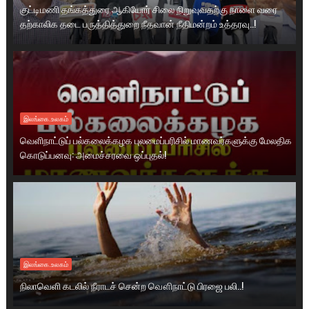
குட்டிமணி தங்கத்துரை ஆகியோர் சிலை நிறுவுவதற்கு நாளை வரை
தற்காலிக தடை பருத்தித்துறை நீதவான் நீதிமன்றம் உத்தரவு..!
இலங்கை.உலகம்
வெளிநாட்டுப் பல்கலைக்கழக புலமைப்பரிசில் மாணவர்களுக்கு மேலதிக
கொடுப்பனவு: அமைச்சரவை ஒப்புதல்!
இலங்கை.உலகம்
நிலாவெளி கடலில் நீராடச் சென்ற வௌிநாட்டு பிரஜை பலி..!