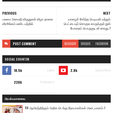
PREVIOUS
NEXT
பசுமை அமைதி விருதுகள் விழா நாளை
யாழைச் சேர்ந்த பெடியன் மற்றும்
வீரசிங்கம் மண்டபத்தில்
பெட்டையும் சொகுசு காருக்குள் ஐஸ்
போதைப் பொருளுடன் கைது..!
POST
COMMENT
BLOGGER
DISQUS
FACEBOOK
SOCIAL COUNTER
18.5k
2.8k
Likes
Subscribes
2286
Followers
பிரபல்யமானவை
84 ஆயிரத்திற்கும் அதிக டெங்கு நோயாளர்கள் அடையாளம்..!