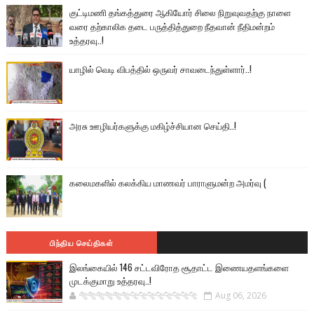
குட்டிமணி தங்கத்துரை ஆகியோர் சிலை நிறுவுவதற்கு நாளை
வரை தற்காலிக தடை பருத்தித்துறை நீதவான் நீதிமன்றம்
உத்தரவு..!
யாழில் வெடி விபத்தில் ஒருவர் சாவடைந்துள்ளார்..!
அரசு ஊழியர்களுக்கு மகிழ்ச்சியான செய்தி..!
கலைமகளில் கலக்கிய மாணவர் பாராளுமன்ற அமர்வு (
பிந்திய செய்திகள்
இலங்கையில் 146 சட்டவிரோத சூதாட்ட இணையதளங்களை
முடக்குமாறு உத்தரவு..!
🐅🐅🐅🐅🐅🐅🐆🐆🐆🐆🐆🐆🐆🐆
Aug 06, 2026