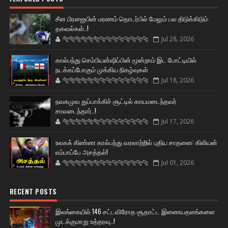
சீன பிரஜையின் மரணம் தொடர்பில் மேலும் பல திடுக்கிடும்
தகவல்கள்..!
🐅🐅🐅🐅🐅🐅🐆🐆🐆🐆🐆🐆🐆🐆
Jul 28, 2026
கால்பந்து செம்பியன்ஷிப்பின் மூன்றாம் இட போட்டியில்
நடக்கப்போகும் முக்கிய நிகழ்வுகள்
🐅🐅🐅🐅🐅🐅🐆🐆🐆🐆🐆🐆🐆🐆
Jul 18, 2026
நவகமுவ துப்பாக்கிச் சூட்டில் காயமடைந்தவர்
சாவடைந்தார்..!
🐅🐅🐅🐅🐅🐅🐆🐆🐆🐆🐆🐆🐆🐆
Jul 17, 2026
உலகக் கிண்ண கால்பந்து வரலாற்றில் புதிய சாதனை: கிலியன்
எம்பாப்பே அசத்தல்!
🐅🐅🐅🐅🐅🐅🐆🐆🐆🐆🐆🐆🐆🐆
Jul 01, 2026
RECENT POSTS
இலங்கையில் 146 சட்டவிரோத சூதாட்ட இணையதளங்களை
முடக்குமாறு உத்தரவு..!