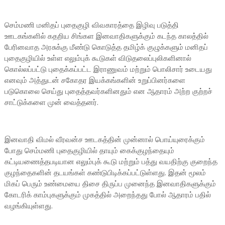
செம்மணி மனிதப் புதைகுழி விவகாரத்தை இழிவு படுத்தி
ஊடகங்களில் கதறிய சிங்கள இனவாதிகளுக்கும் கடந்த காலத்தில்
பேரினவாத அரசுக்கு மீண்டு கொடுத்த தமிழ்க் குழுக்களும் மனிதப்
புதைகுழியில் உள்ள எலும்புக் கூடுகள் விடுதலைப்புலிகளினால்
கொல்லப்பட்டு புதைக்கப்பட்ட இராணுவம் மற்றும் பொலிசார் உடையது
எனவும் அத்துடன் சகோதர இயக்கங்களின் உறுப்பினர்களை
படுகொலை செய்து புதைத்தவர்களினதும் என ஆதாரம் அற்ற குற்றச்
சாட்டுக்களை முன் வைத்தனர்.
இனவாதி விமல் வீரவன்ச ஊடகத்தின் முன்னால் பொய்யுரைக்கும்
போது செம்மணி புதைகுழியில் தாயும் கைக்குழந்தையும்
கட்டியணைத்தபடியான எலும்புக் கூடு மற்றும் பத்து வயதிற்கு குறைந்த
குழந்தைகளின் தடயங்கள் கண்டுபிடிக்கப்பட்டுள்ளது. இதன் மூலம்
மிகப் பெரும் உண்மையை திசை திருப்ப முனைந்த இனவாதிகளுக்கும்
கோடரிக் காம்புகளுக்கும் முகத்தில் அறைந்தது போல் ஆதாரம் பதில்
வழங்கியுள்ளது.