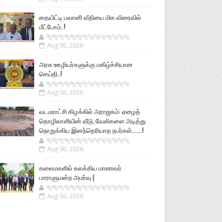
தையிட்டி பவானி வீதியை மிக விரைவில்
மீட்போம்..!
🐅🐅🐅🐅🐅🐅🐆🐆🐆🐆🐆🐆🐆🐆
Aug 06, 2026
அரசு ஊழியர்களுக்கு மகிழ்ச்சியான
செய்தி..!
🐅🐅🐅🐅🐅🐅🐆🐆🐆🐆🐆🐆🐆🐆
Aug 06, 2026
வடமராட்சி கிழக்கில் அராஜகம்: ஏழைத்
தொழிலாளியின் வீடு, வேலிகளை அடித்து
நொறுக்கிய இனந்தெரியாத நபர்கள்.......!
🐅🐅🐅🐅🐅🐅🐆🐆🐆🐆🐆🐆🐆🐆
Aug 06, 2026
கலைமகளில் கலக்கிய மாணவர்
பாராளுமன்ற அமர்வு (
🐅🐅🐅🐅🐅🐅🐆🐆🐆🐆🐆🐆🐆🐆
Aug 06, 2026