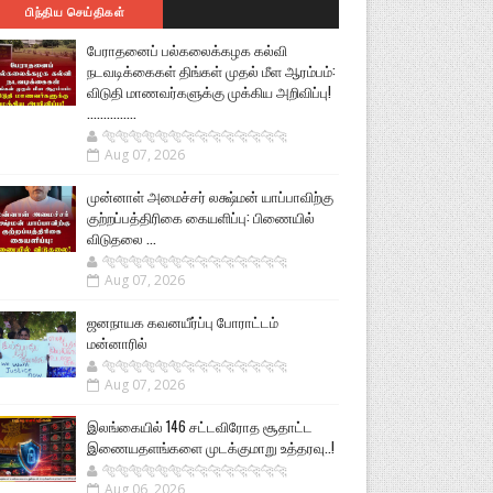
பிந்திய செய்திகள்
பேராதனைப் பல்கலைக்கழக கல்வி
நடவடிக்கைகள் திங்கள் முதல் மீள ஆரம்பம்:
விடுதி மாணவர்களுக்கு முக்கிய அறிவிப்பு!
...............
🐅🐅🐅🐅🐅🐅🐆🐆🐆🐆🐆🐆🐆🐆
Aug 07, 2026
முன்னாள் அமைச்சர் லக்ஷ்மன் யாப்பாவிற்கு
குற்றப்பத்திரிகை கையளிப்பு: பிணையில்
விடுதலை ...
🐅🐅🐅🐅🐅🐅🐆🐆🐆🐆🐆🐆🐆🐆
Aug 07, 2026
ஜனநாயக கவனயீர்ப்பு போராட்டம்
மன்னாரில்
🐅🐅🐅🐅🐅🐅🐆🐆🐆🐆🐆🐆🐆🐆
Aug 07, 2026
இலங்கையில் 146 சட்டவிரோத சூதாட்ட
இணையதளங்களை முடக்குமாறு உத்தரவு..!
🐅🐅🐅🐅🐅🐅🐆🐆🐆🐆🐆🐆🐆🐆
Aug 06, 2026