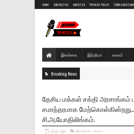
HOME
CONTACT US
ABOUT US
PRIVACY POLICY
TERMS AND CON
இலங்கை
இந்தியா
உலகம்
Breaking News
தேசிய மக்கள் சக்தி அரசாங்கம் ப
சமாந்தரமாக மேற்கொள்கின்றது..
சி.அ.யோதிலிங்கம்.
year ago
இலங்கை
,
உலகம்