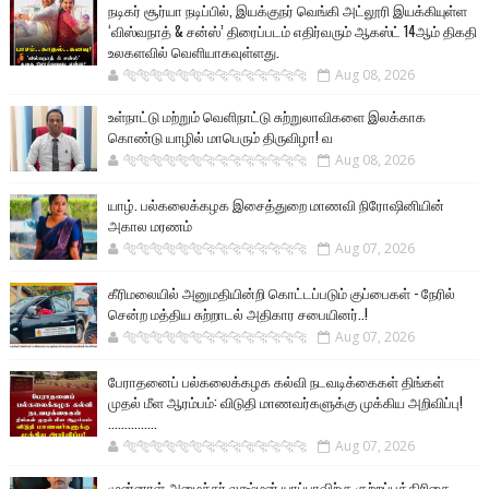
நடிகர் சூர்யா நடிப்பில், இயக்குநர் வெங்கி அட்லூரி இயக்கியுள்ள
‘விஸ்வநாத் & சன்ஸ்’ திரைப்படம் எதிர்வரும் ஆகஸ்ட் 14ஆம் திகதி
உலகளவில் வெளியாகவுள்ளது.
🐅🐅🐅🐅🐅🐅🐆🐆🐆🐆🐆🐆🐆🐆
Aug 08, 2026
உள்நாட்டு மற்றும் வெளிநாட்டு சுற்றுலாவிகளை இலக்காக
கொண்டு யாழில் மாபெரும் திருவிழா! வ
🐅🐅🐅🐅🐅🐅🐆🐆🐆🐆🐆🐆🐆🐆
Aug 08, 2026
யாழ். பல்கலைக்கழக இசைத்துறை மாணவி நிரோஷினியின்
அகால மரணம்
🐅🐅🐅🐅🐅🐅🐆🐆🐆🐆🐆🐆🐆🐆
Aug 07, 2026
கீரிமலையில் அனுமதியின்றி கொட்டப்படும் குப்பைகள் - நேரில்
சென்ற மத்திய சுற்றாடல் அதிகார சபையினர்..!
🐅🐅🐅🐅🐅🐅🐆🐆🐆🐆🐆🐆🐆🐆
Aug 07, 2026
பேராதனைப் பல்கலைக்கழக கல்வி நடவடிக்கைகள் திங்கள்
முதல் மீள ஆரம்பம்: விடுதி மாணவர்களுக்கு முக்கிய அறிவிப்பு!
...............
🐅🐅🐅🐅🐅🐅🐆🐆🐆🐆🐆🐆🐆🐆
Aug 07, 2026
முன்னாள் அமைச்சர் லக்ஷ்மன் யாப்பாவிற்கு குற்றப்பத்திரிகை