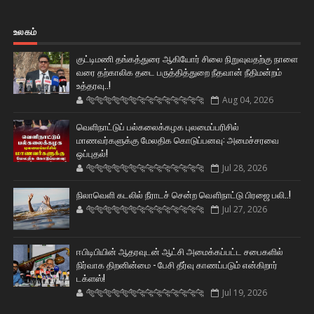
உலகம்
குட்டிமணி தங்கத்துரை ஆகியோர் சிலை நிறுவுவதற்கு நாளை
வரை தற்காலிக தடை பருத்தித்துறை நீதவான் நீதிமன்றம்
உத்தரவு..!
🐅🐅🐅🐅🐅🐅🐆🐆🐆🐆🐆🐆🐆🐆
Aug 04, 2026
வெளிநாட்டுப் பல்கலைக்கழக புலமைப்பரிசில்
மாணவர்களுக்கு மேலதிக கொடுப்பனவு: அமைச்சரவை
ஒப்புதல்!
🐅🐅🐅🐅🐅🐅🐆🐆🐆🐆🐆🐆🐆🐆
Jul 28, 2026
நிலாவெளி கடலில் நீராடச் சென்ற வௌிநாட்டு பிரஜை பலி..!
🐅🐅🐅🐅🐅🐅🐆🐆🐆🐆🐆🐆🐆🐆
Jul 27, 2026
ஈபிடிபியின் ஆதரவுடன் ஆட்சி அமைக்கப்பட்ட சபைகளில்
நிர்வாக திறனின்மை - பேசி தீர்வு காணப்படும் என்கிறார்
டக்ளஸ்!
🐅🐅🐅🐅🐅🐅🐆🐆🐆🐆🐆🐆🐆🐆
Jul 19, 2026