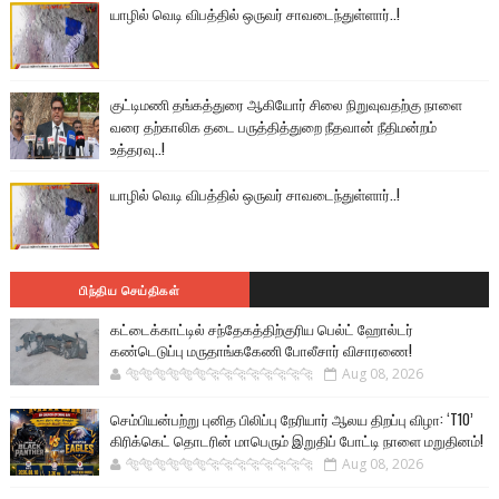
யாழில் வெடி விபத்தில் ஒருவர் சாவடைந்துள்ளார்..!
குட்டிமணி தங்கத்துரை ஆகியோர் சிலை நிறுவுவதற்கு நாளை
வரை தற்காலிக தடை பருத்தித்துறை நீதவான் நீதிமன்றம்
உத்தரவு..!
யாழில் வெடி விபத்தில் ஒருவர் சாவடைந்துள்ளார்..!
பிந்திய செய்திகள்
கட்டைக்காட்டில் சந்தேகத்திற்குரிய பெல்ட் ஹோல்டர்
கண்டெடுப்பு மருதாங்ககேணி போலீசார் விசாரணை!
🐅🐅🐅🐅🐅🐅🐆🐆🐆🐆🐆🐆🐆🐆
Aug 08, 2026
செம்பியன்பற்று புனித பிலிப்பு நேரியார் ஆலய திறப்பு விழா: ‘T10’
கிரிக்கெட் தொடரின் மாபெரும் இறுதிப் போட்டி நாளை மறுதினம்!
🐅🐅🐅🐅🐅🐅🐆🐆🐆🐆🐆🐆🐆🐆
Aug 08, 2026