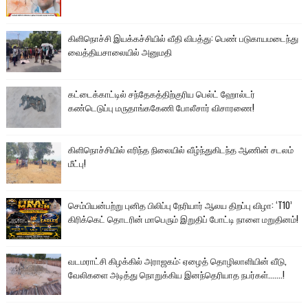
கிளிநொச்சி இயக்கச்சியில் வீதி விபத்து: பெண் படுகாயமடைந்து
வைத்தியசாலையில் அனுமதி
கட்டைக்காட்டில் சந்தேகத்திற்குரிய பெல்ட் ஹோல்டர்
கண்டெடுப்பு மருதாங்ககேணி போலீசார் விசாரணை!
கிளிநொச்சியில் எரிந்த நிலையில் வீழ்ந்துகிடந்த ஆணின் சடலம்
மீட்பு!
செம்பியன்பற்று புனித பிலிப்பு நேரியார் ஆலய திறப்பு விழா: ‘T10’
கிரிக்கெட் தொடரின் மாபெரும் இறுதிப் போட்டி நாளை மறுதினம்!
வடமராட்சி கிழக்கில் அராஜகம்: ஏழைத் தொழிலாளியின் வீடு,
வேலிகளை அடித்து நொறுக்கிய இனந்தெரியாத நபர்கள்.......!