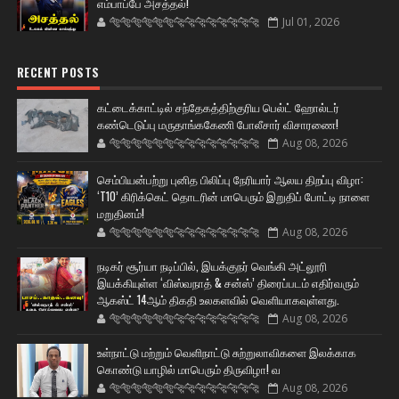
எம்பாப்பே அசத்தல்!
🐅🐅🐅🐅🐅🐅🐆🐆🐆🐆🐆🐆🐆🐆
Jul 01, 2026
RECENT POSTS
கட்டைக்காட்டில் சந்தேகத்திற்குரிய பெல்ட் ஹோல்டர்
கண்டெடுப்பு மருதாங்ககேணி போலீசார் விசாரணை!
🐅🐅🐅🐅🐅🐅🐆🐆🐆🐆🐆🐆🐆🐆
Aug 08, 2026
செம்பியன்பற்று புனித பிலிப்பு நேரியார் ஆலய திறப்பு விழா:
‘T10’ கிரிக்கெட் தொடரின் மாபெரும் இறுதிப் போட்டி நாளை
மறுதினம்!
🐅🐅🐅🐅🐅🐅🐆🐆🐆🐆🐆🐆🐆🐆
Aug 08, 2026
நடிகர் சூர்யா நடிப்பில், இயக்குநர் வெங்கி அட்லூரி
இயக்கியுள்ள ‘விஸ்வநாத் & சன்ஸ்’ திரைப்படம் எதிர்வரும்
ஆகஸ்ட் 14ஆம் திகதி உலகளவில் வெளியாகவுள்ளது.
🐅🐅🐅🐅🐅🐅🐆🐆🐆🐆🐆🐆🐆🐆
Aug 08, 2026
உள்நாட்டு மற்றும் வெளிநாட்டு சுற்றுலாவிகளை இலக்காக
கொண்டு யாழில் மாபெரும் திருவிழா! வ
🐅🐅🐅🐅🐅🐅🐆🐆🐆🐆🐆🐆🐆🐆
Aug 08, 2026