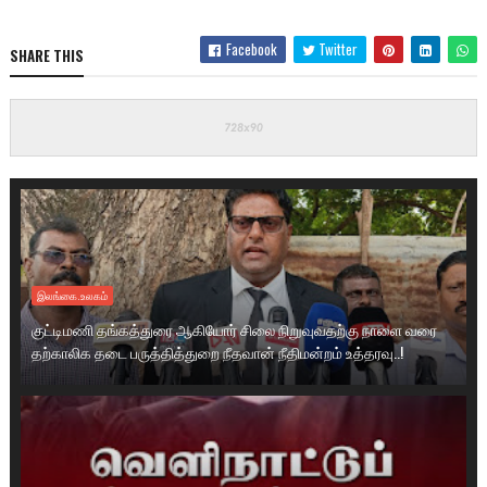
Facebook
Twitter
SHARE THIS
இலங்கை.உலகம்
குட்டிமணி தங்கத்துரை ஆகியோர் சிலை நிறுவுவதற்கு நாளை வரை
தற்காலிக தடை பருத்தித்துறை நீதவான் நீதிமன்றம் உத்தரவு..!