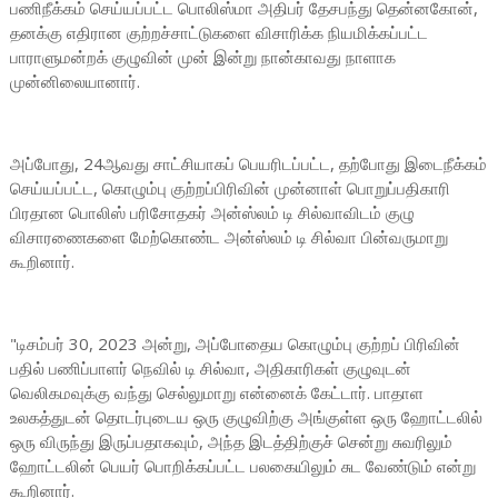
பணிநீக்கம் செய்யப்பட்ட பொலிஸ்மா அதிபர் தேசபந்து தென்னகோன்,
தனக்கு எதிரான குற்றச்சாட்டுகளை விசாரிக்க நியமிக்கப்பட்ட
பாராளுமன்றக் குழுவின் முன் இன்று நான்காவது நாளாக
முன்னிலையானார்.
அப்போது, 24ஆவது சாட்சியாகப் பெயரிடப்பட்ட, தற்போது இடைநீக்கம்
செய்யப்பட்ட, கொழும்பு குற்றப்பிரிவின் முன்னாள் பொறுப்பதிகாரி
பிரதான பொலிஸ் பரிசோதகர் அன்ஸ்லம் டி சில்வாவிடம் குழு
விசாரணைகளை மேற்கொண்ட அன்ஸ்லம் டி சில்வா பின்வருமாறு
கூறினார்.
"டிசம்பர் 30, 2023 அன்று, அப்போதைய கொழும்பு குற்றப் பிரிவின்
பதில் பணிப்பாளர் நெவில் டி சில்வா, அதிகாரிகள் குழுவுடன்
வெலிகமவுக்கு வந்து செல்லுமாறு என்னைக் கேட்டார். பாதாள
உலகத்துடன் தொடர்புடைய ஒரு குழுவிற்கு அங்குள்ள ஒரு ஹோட்டலில்
ஒரு விருந்து இருப்பதாகவும், அந்த இடத்திற்குச் சென்று சுவரிலும்
ஹோட்டலின் பெயர் பொறிக்கப்பட்ட பலகையிலும் சுட வேண்டும் என்று
கூறினார்.