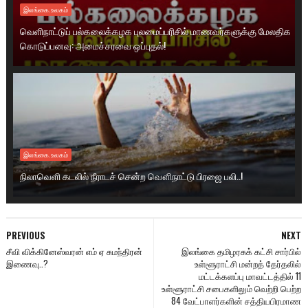
இலங்கை.உலகம்
வெளிநாட்டுப் பல்கலைக்கழக புலமைப்பரிசில் மாணவர்களுக்கு மேலதிக
கொடுப்பனவு: அமைச்சரவை ஒப்புதல்!
இலங்கை.உலகம்
நிலாவெளி கடலில் நீராடச் சென்ற வௌிநாட்டு பிரஜை பலி..!
PREVIOUS
NEXT
சீவி விக்கினேஸ்வரன் எம் ஏ சுமந்திரன்
இலங்கை தமிழரசுக் கட்சி சார்பில்
இணைவு..?
உள்ளூராட்சி மன்றத் தேர்தலில்
மட்டக்களப்பு மாவட்டத்தில் 11
உள்ளூராட்சி சபைகளிலும் வெற்றி பெற்ற
84 வேட்பாளர்களின் சத்தியபிரமாண