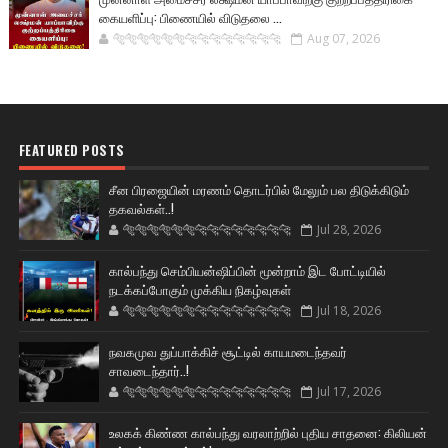
கையளிப்பு: பிணையில் விடுதலை ...
🐅🐅🐅🐅🐅🐅🐆🐆🐆🐆🐆🐆🐆🐆
Aug 07, 2026
FEATURED POSTS
சீன பிரஜையின் மரணம் தொடர்பில் மேலும் பல திடுக்கிடும்
தகவல்கள்..!
🐅🐅🐅🐅🐅🐅🐆🐆🐆🐆🐆🐆🐆🐆
Jul 28, 2026
கால்பந்து செம்பியன்ஷிப்பின் மூன்றாம் இட போட்டியில்
நடக்கப்போகும் முக்கிய நிகழ்வுகள்
🐅🐅🐅🐅🐅🐅🐆🐆🐆🐆🐆🐆🐆🐆
Jul 18, 2026
நவகமுவ துப்பாக்கிச் சூட்டில் காயமடைந்தவர்
சாவடைந்தார்..!
🐅🐅🐅🐅🐅🐅🐆🐆🐆🐆🐆🐆🐆🐆
Jul 17, 2026
உலகக் கிண்ண கால்பந்து வரலாற்றில் புதிய சாதனை: கிலியன்