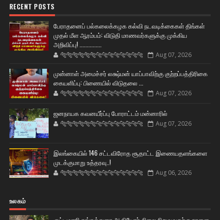
RECENT POSTS
பேராதனைப் பல்கலைக்கழக கல்வி நடவடிக்கைகள் திங்கள்
முதல் மீள ஆரம்பம்: விடுதி மாணவர்களுக்கு முக்கிய
அறிவிப்பு! ...............
🐅🐅🐅🐅🐅🐅🐆🐆🐆🐆🐆🐆🐆🐆
Aug 07, 2026
முன்னாள் அமைச்சர் லக்ஷ்மன் யாப்பாவிற்கு குற்றப்பத்திரிகை
கையளிப்பு: பிணையில் விடுதலை ...
🐅🐅🐅🐅🐅🐅🐆🐆🐆🐆🐆🐆🐆🐆
Aug 07, 2026
ஜனநாயக கவனயீர்ப்பு போராட்டம் மன்னாரில்
🐅🐅🐅🐅🐅🐅🐆🐆🐆🐆🐆🐆🐆🐆
Aug 07, 2026
இலங்கையில் 146 சட்டவிரோத சூதாட்ட இணையதளங்களை
முடக்குமாறு உத்தரவு..!
🐅🐅🐅🐅🐅🐅🐆🐆🐆🐆🐆🐆🐆🐆
Aug 06, 2026
உலகம்
குட்டிமணி தங்கத்துரை ஆகியோர் சிலை நிறுவுவதற்கு நாளை