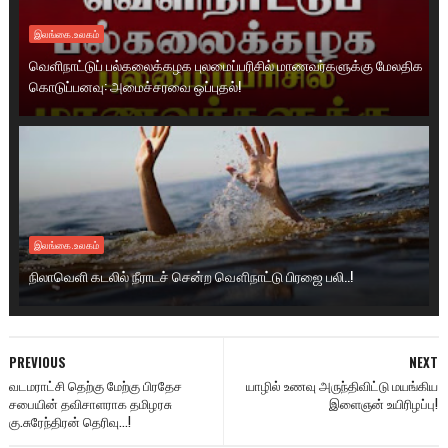
இலங்கை.உலகம்
வெளிநாட்டுப் பல்கலைக்கழக புலமைப்பரிசில் மாணவர்களுக்கு மேலதிக
கொடுப்பனவு: அமைச்சரவை ஒப்புதல்!
இலங்கை.உலகம்
நிலாவெளி கடலில் நீராடச் சென்ற வௌிநாட்டு பிரஜை பலி..!
PREVIOUS
NEXT
வடமராட்சி தெற்கு மேற்கு பிரதேச
யாழில் உணவு அருந்திவிட்டு மயங்கிய
சபையின் தவிசாளராக தமிழரசு
இளைஞன் உயிரிழப்பு!
கு.சுரேந்திரன் தெரிவு...!