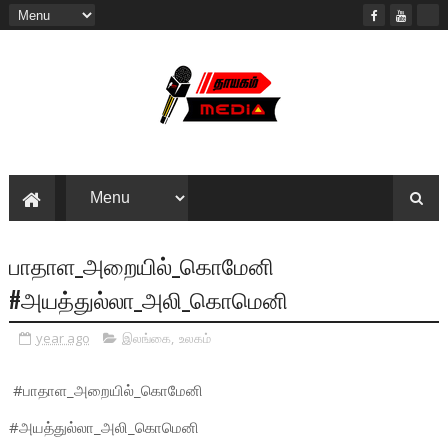
பாதாள_அறையில்_கொமேனி
#அயத்துல்லா_அலி_கொமெனி
year ago
இலங்கை
,
உலகம்
#பாதாள_அறையில்_கொமேனி
#அயத்துல்லா_அலி_கொமெனி