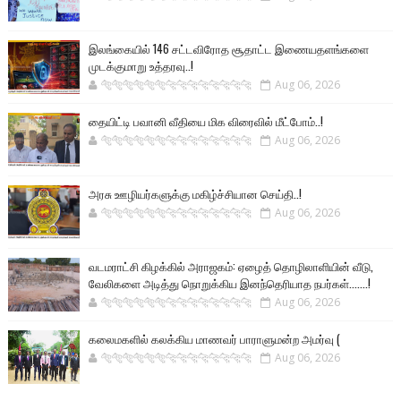
இலங்கையில் 146 சட்டவிரோத சூதாட்ட இணையதளங்களை
முடக்குமாறு உத்தரவு..!
🐅🐅🐅🐅🐅🐅🐆🐆🐆🐆🐆🐆🐆🐆
Aug 06, 2026
தையிட்டி பவானி வீதியை மிக விரைவில் மீட்போம்..!
🐅🐅🐅🐅🐅🐅🐆🐆🐆🐆🐆🐆🐆🐆
Aug 06, 2026
அரசு ஊழியர்களுக்கு மகிழ்ச்சியான செய்தி..!
🐅🐅🐅🐅🐅🐅🐆🐆🐆🐆🐆🐆🐆🐆
Aug 06, 2026
வடமராட்சி கிழக்கில் அராஜகம்: ஏழைத் தொழிலாளியின் வீடு,
வேலிகளை அடித்து நொறுக்கிய இனந்தெரியாத நபர்கள்.......!
🐅🐅🐅🐅🐅🐅🐆🐆🐆🐆🐆🐆🐆🐆
Aug 06, 2026
கலைமகளில் கலக்கிய மாணவர் பாராளுமன்ற அமர்வு (
🐅🐅🐅🐅🐅🐅🐆🐆🐆🐆🐆🐆🐆🐆
Aug 06, 2026