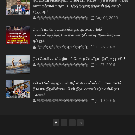
வரை தற்காலிக தடை பருத்தித்துறை நீதவான் நீதிமன்றம்
உத்தரவு..!
🐅🐅🐅🐅🐅🐅🐆🐆🐆🐆🐆🐆🐆🐆
Aug 04, 2026
வெளிநாட்டுப் பல்கலைக்கழக புலமைப்பரிசில்
மாணவர்களுக்கு மேலதிக கொடுப்பனவு: அமைச்சரவை
ஒப்புதல்!
🐅🐅🐅🐅🐅🐅🐆🐆🐆🐆🐆🐆🐆🐆
Jul 28, 2026
நிலாவெளி கடலில் நீராடச் சென்ற வௌிநாட்டு பிரஜை பலி..!
🐅🐅🐅🐅🐅🐅🐆🐆🐆🐆🐆🐆🐆🐆
Jul 27, 2026
ஈபிடிபியின் ஆதரவுடன் ஆட்சி அமைக்கப்பட்ட சபைகளில்
நிர்வாக திறனின்மை - பேசி தீர்வு காணப்படும் என்கிறார்
டக்ளஸ்!
🐅🐅🐅🐅🐅🐅🐆🐆🐆🐆🐆🐆🐆🐆
Jul 19, 2026