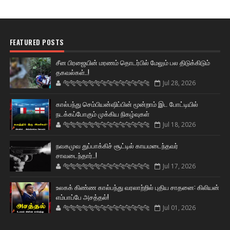
FEATURED POSTS
சீன பிரஜையின் மரணம் தொடர்பில் மேலும் பல திடுக்கிடும்
தகவல்கள்..!
🐅🐅🐅🐅🐅🐅🐆🐆🐆🐆🐆🐆🐆🐆
Jul 28, 2026
கால்பந்து செம்பியன்ஷிப்பின் மூன்றாம் இட போட்டியில்
நடக்கப்போகும் முக்கிய நிகழ்வுகள்
🐅🐅🐅🐅🐅🐅🐆🐆🐆🐆🐆🐆🐆🐆
Jul 18, 2026
நவகமுவ துப்பாக்கிச் சூட்டில் காயமடைந்தவர்
சாவடைந்தார்..!
🐅🐅🐅🐅🐅🐅🐆🐆🐆🐆🐆🐆🐆🐆
Jul 17, 2026
உலகக் கிண்ண கால்பந்து வரலாற்றில் புதிய சாதனை: கிலியன்
எம்பாப்பே அசத்தல்!
🐅🐅🐅🐅🐅🐅🐆🐆🐆🐆🐆🐆🐆🐆
Jul 01, 2026