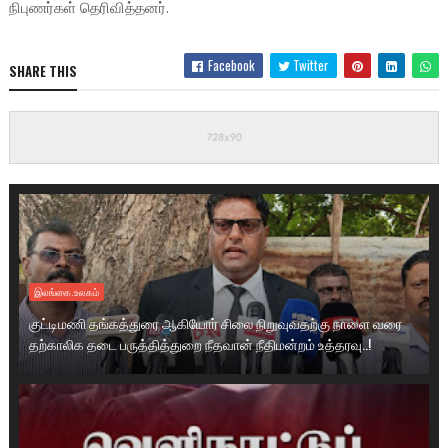
நிபுணர்கள் தெரிவித்தனர்.
Facebook
Twitter
SHARE THIS
இலங்கை.உலகம்
குட்டிமணி தங்கத்துரை ஆகியோர் சிலை நிறுவுவதற்கு நாளை வரை
தற்காலிக தடை பருத்தித்துறை நீதவான் நீதிமன்றம் உத்தரவு..!