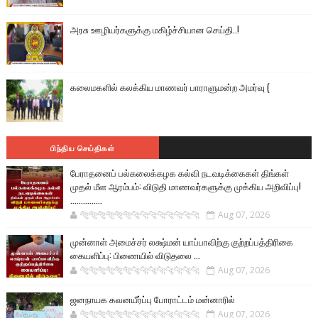
அரசு ஊழியர்களுக்கு மகிழ்ச்சியான செய்தி..!
கலைமகளில் கலக்கிய மாணவர் பாராளுமன்ற அமர்வு (
பிந்திய செய்திகள்
பேராதனைப் பல்கலைக்கழக கல்வி நடவடிக்கைகள் திங்கள்
முதல் மீள ஆரம்பம்: விடுதி மாணவர்களுக்கு முக்கிய அறிவிப்பு!
...............
🐅🐅🐅🐅🐅🐅🐆🐆🐆🐆🐆🐆🐆🐆
Aug 07, 2026
முன்னாள் அமைச்சர் லக்ஷ்மன் யாப்பாவிற்கு குற்றப்பத்திரிகை
கையளிப்பு: பிணையில் விடுதலை ...
🐅🐅🐅🐅🐅🐅🐆🐆🐆🐆🐆🐆🐆🐆
Aug 07, 2026
ஜனநாயக கவனயீர்ப்பு போராட்டம் மன்னாரில்
🐅🐅🐅🐅🐅🐅🐆🐆🐆🐆🐆🐆🐆🐆
Aug 07, 2026