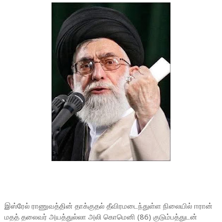
இஸ்ரேல் ராணுவத்தின் தாக்குதல் தீவிரமடைந்துள்ள நிலையில் ஈரான்
மதத் தலைவர் அயத்துல்லா அலி கொமெனி (86) குடும்பத்துடன்