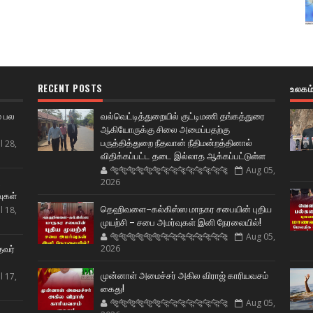
RECENT POSTS
உலகம
் பல
வல்வெட்டித்துறையில் குட்டிமணி தங்கத்துரை
ஆகியோருக்கு சிலை அமைப்பதற்கு
பருத்தித்துறை நீதவான் நீதிமன்றத்தினால்
l 28,
விதிக்கப்பட்ட தடை இல்லாத ஆக்கப்பட்டுள்ள
🐅🐅🐅🐅🐅🐅🐆🐆🐆🐆🐆🐆🐆🐆
Aug 05,
ட
2026
வுகள்
தெஹிவளை–கல்கிஸ்ஸ மாநகர சபையின் புதிய
l 18,
முயற்சி – சபை அமர்வுகள் இனி நேரலையில்!
🐅🐅🐅🐅🐅🐅🐆🐆🐆🐆🐆🐆🐆🐆
Aug 05,
தவர்
2026
முன்னாள் அமைச்சர் அகில விராஜ் காரியவசம்
l 17,
கைது!
🐅🐅🐅🐅🐅🐅🐆🐆🐆🐆🐆🐆🐆🐆
Aug 05,