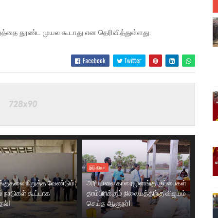
றத்தை தூண்ட முயல கூடாது என தெரிவித்துள்ளது.
Facebook
Twitter
இந்தியா
க்குதலை நிறுத்த வேண்டும்:
அரியாலை காரைமுனங்கு குப்பைகள்
ம் நாடுகள் கூட்டாக
தரம்பிரிக்கும் நிலையத்திற்கு விஜயம்
தல்!
செய்த ஆளுநர்!