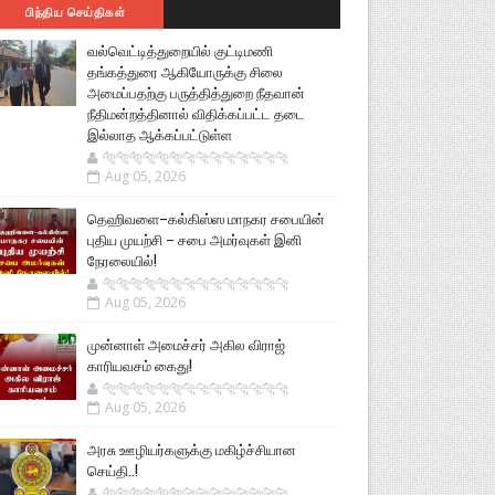
பிந்திய செய்திகள்
வல்வெட்டித்துறையில் குட்டிமணி
தங்கத்துரை ஆகியோருக்கு சிலை
அமைப்பதற்கு பருத்தித்துறை நீதவான்
நீதிமன்றத்தினால் விதிக்கப்பட்ட தடை
இல்லாத ஆக்கப்பட்டுள்ள
🐅🐅🐅🐅🐅🐅🐆🐆🐆🐆🐆🐆🐆🐆
Aug 05, 2026
தெஹிவளை–கல்கிஸ்ஸ மாநகர சபையின்
புதிய முயற்சி – சபை அமர்வுகள் இனி
நேரலையில்!
🐅🐅🐅🐅🐅🐅🐆🐆🐆🐆🐆🐆🐆🐆
Aug 05, 2026
முன்னாள் அமைச்சர் அகில விராஜ்
காரியவசம் கைது!
🐅🐅🐅🐅🐅🐅🐆🐆🐆🐆🐆🐆🐆🐆
Aug 05, 2026
அரசு ஊழியர்களுக்கு மகிழ்ச்சியான
செய்தி..!
🐅🐅🐅🐅🐅🐅🐆🐆🐆🐆🐆🐆🐆🐆