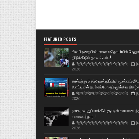
FEATURED POSTS
சீன பிரஜையின் மரணம் தொடர்பில் மேலும
திடுக்கிடும் தகவல்கள்..!
🐅🐅🐅🐅🐅🐅🐆🐆🐆🐆🐆🐆🐆🐆
Ju
2026
கால்பந்து செம்பியன்ஷிப்பின் மூன்றாம் இ
போட்டியில் நடக்கப்போகும் முக்கிய நிகழ்
🐅🐅🐅🐅🐅🐅🐆🐆🐆🐆🐆🐆🐆🐆
Ju
2026
நவகமுவ துப்பாக்கிச் சூட்டில் காயமடைந்
சாவடைந்தார்..!
🐅🐅🐅🐅🐅🐅🐆🐆🐆🐆🐆🐆🐆🐆
Ju
2026