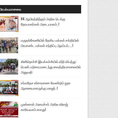
பிரபல்யமானவை
84 ஆயிரத்திற்கும் அதிக டெங்கு
நோயாளர்கள் அடையாளம்..!
மருதங்கேணியில் தேசிய மக்கள் சக்தியின்
பிரமாண்ட மக்கள் சந்திப்பு ஆரம்பம்.....!
கிளிநொச்சி இயக்கச்சியில் வீதி விபத்து:
பெண் படுகாயமடைந்து வைத்தியசாலையில்
அனுமதி
சர்வதேச விசாரணை வேண்டும் ஐநா
ஆணையாளருக்கு மகஜர்..!
முன்னாள் அமைச்சர் அகில விராஜ்
காரியவசம் கைது!