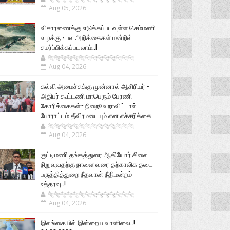
Aug 05, 2026
விசாரணைக்கு எடுக்கப்படவுள்ள செம்மணி
வழக்கு - பல அறிக்கைகள் மன்றில்
சமர்ப்பிக்கப்படலாம்..!
🐅🐅🐅🐅🐅🐅🐆🐆🐆🐆🐆🐆🐆🐆
Aug 04, 2026
கல்வி அமைச்சுக்கு முன்னால் ஆசிரியர் -
அதிபர் கூட்டணி மாபெரும் பேரணி
கோரிக்கைகள்~ நிறைவேறாவிட்டால்
போராட்டம் தீவிரமடையும் என எச்சரிக்கை
🐅🐅🐅🐅🐅🐅🐆🐆🐆🐆🐆🐆🐆🐆
Aug 04, 2026
குட்டிமணி தங்கத்துரை ஆகியோர் சிலை
நிறுவுவதற்கு நாளை வரை தற்காலிக தடை
பருத்தித்துறை நீதவான் நீதிமன்றம்
உத்தரவு..!
🐅🐅🐅🐅🐅🐅🐆🐆🐆🐆🐆🐆🐆🐆
Aug 04, 2026
இலங்கையில் இன்றைய வானிலை..!