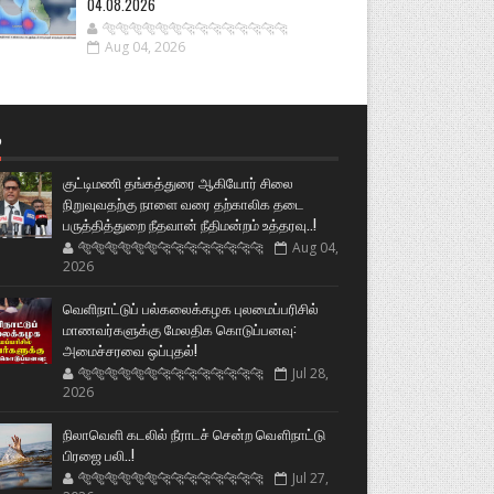
04.08.2026
🐅🐅🐅🐅🐅🐅🐆🐆🐆🐆🐆🐆🐆🐆
Aug 04, 2026
்
குட்டிமணி தங்கத்துரை ஆகியோர் சிலை
நிறுவுவதற்கு நாளை வரை தற்காலிக தடை
பருத்தித்துறை நீதவான் நீதிமன்றம் உத்தரவு..!
🐅🐅🐅🐅🐅🐅🐆🐆🐆🐆🐆🐆🐆🐆
Aug 04,
2026
வெளிநாட்டுப் பல்கலைக்கழக புலமைப்பரிசில்
மாணவர்களுக்கு மேலதிக கொடுப்பனவு:
அமைச்சரவை ஒப்புதல்!
🐅🐅🐅🐅🐅🐅🐆🐆🐆🐆🐆🐆🐆🐆
Jul 28,
2026
நிலாவெளி கடலில் நீராடச் சென்ற வௌிநாட்டு
பிரஜை பலி..!
🐅🐅🐅🐅🐅🐅🐆🐆🐆🐆🐆🐆🐆🐆
Jul 27,