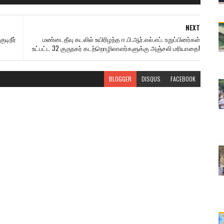
NEXT
டிநீர்
மண்டைதீவு கடலில் உயிரிழந்த ஈ.பி.ஆர்.எல்.எப். உறுப்பினர்கள்
உட்பட்ட 32 குருநகர் கடற்றொழிலாளர்களுக்கு அஞ்சலி மரியாதை!
BLOGGER
DISQUS
FACEBOOK