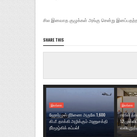
சில இனவாத குழுக்கள் அங்கு சென்று இனப்பதற்
SHARE THIS
இலங்கை
இலங்கை
ஹோர்முஸ் நீரிணை அருகே 1,600
ஈரான் தா
கி.மீ. தாக்கி அழிக்கும் அணுசக்தி
12 முஸ்லி
நீர்மூழ்கிக் கப்பல்!
வலியுறுத்