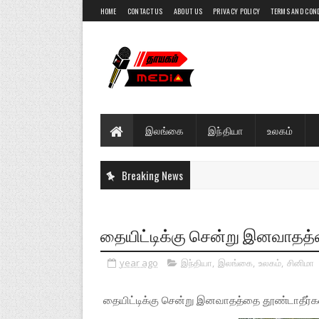
HOME
CONTACT US
ABOUT US
PRIVACY POLICY
TERMS AND CON
இலங்கை
இந்தியா
உலகம்
Breaking News
தையிட்டிக்கு சென்று இனவாதத்த
year ago
இந்தியா
,
இலங்கை
,
உலகம்
,
சினிமா
தையிட்டிக்கு சென்று இனவாதத்தை தூண்டாதீர்கள்