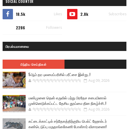
SOCIAL COUNTER
18.5k
2.8k
Likes
Subscribes
2286
Followers
பிரபல்யமானவை
பிந்திய செய்திகள்
5ஆம் தர புலமைப்பரிசில் பரீட்சை இன்று..!
🐅🐅🐅🐅🐅🐅🐆🐆🐆🐆🐆🐆🐆🐆
Aug 09, 2026
மண்முனை தென் எருவில் பற்று பிரதேச சபையினால்
முன்னெடுக்கப்பட்ட தேசிய தூய்மை தின நிகழ்ச்சி..!
🐅🐅🐅🐅🐅🐅🐆🐆🐆🐆🐆🐆🐆🐆
Aug 09, 2026
கட்டைக்காட்டில் சந்தேகத்திற்குரிய பெல்ட் ஹோல்டர்
கண்டெடுப்பு மருதாங்ககேணி போலீசார் விசாரணை!