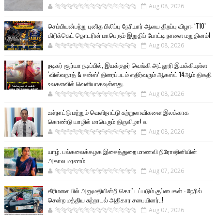
🐅🐅🐅🐅🐅🐅🐆🐆🐆🐆🐆🐆🐆🐆
Aug 08, 2026
செம்பியன்பற்று புனித பிலிப்பு நேரியார் ஆலய திறப்பு விழா: ‘T10’
கிரிக்கெட் தொடரின் மாபெரும் இறுதிப் போட்டி நாளை மறுதினம்!
🐅🐅🐅🐅🐅🐅🐆🐆🐆🐆🐆🐆🐆🐆
Aug 08, 2026
நடிகர் சூர்யா நடிப்பில், இயக்குநர் வெங்கி அட்லூரி இயக்கியுள்ள
‘விஸ்வநாத் & சன்ஸ்’ திரைப்படம் எதிர்வரும் ஆகஸ்ட் 14ஆம் திகதி
உலகளவில் வெளியாகவுள்ளது.
🐅🐅🐅🐅🐅🐅🐆🐆🐆🐆🐆🐆🐆🐆
Aug 08, 2026
உள்நாட்டு மற்றும் வெளிநாட்டு சுற்றுலாவிகளை இலக்காக
கொண்டு யாழில் மாபெரும் திருவிழா! வ
🐅🐅🐅🐅🐅🐅🐆🐆🐆🐆🐆🐆🐆🐆
Aug 08, 2026
யாழ். பல்கலைக்கழக இசைத்துறை மாணவி நிரோஷினியின்
அகால மரணம்
🐅🐅🐅🐅🐅🐅🐆🐆🐆🐆🐆🐆🐆🐆
Aug 07, 2026
கீரிமலையில் அனுமதியின்றி கொட்டப்படும் குப்பைகள் - நேரில்
சென்ற மத்திய சுற்றாடல் அதிகார சபையினர்..!
🐅🐅🐅🐅🐅🐅🐆🐆🐆🐆🐆🐆🐆🐆
Aug 07, 2026