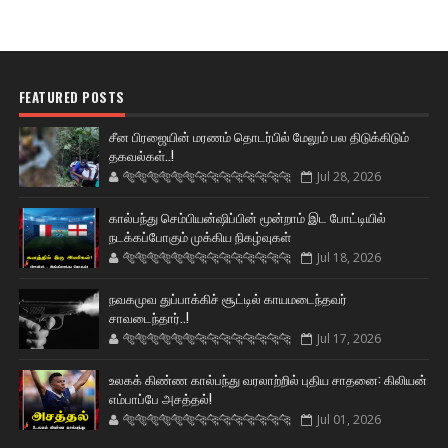
FEATURED POSTS
சீன பிரஜையின் மரணம் தொடர்பில் மேலும் பல திடுக்கிடும்
தகவல்கள்..!
🐅🐅🐅🐅🐅🐅🐆🐆🐆🐆🐆🐆🐆🐆
Jul 28, 2026
கால்பந்து செம்பியன்ஷிப்பின் மூன்றாம் இட போட்டியில்
நடக்கப்போகும் முக்கிய நிகழ்வுகள்
🐅🐅🐅🐅🐅🐅🐆🐆🐆🐆🐆🐆🐆🐆
Jul 18, 2026
நவகமுவ துப்பாக்கிச் சூட்டில் காயமடைந்தவர்
சாவடைந்தார்..!
🐅🐅🐅🐅🐅🐅🐆🐆🐆🐆🐆🐆🐆🐆
Jul 17, 2026
உலகக் கிண்ண கால்பந்து வரலாற்றில் புதிய சாதனை: கிலியன்
எம்பாப்பே அசத்தல்!
🐅🐅🐅🐅🐅🐅🐆🐆🐆🐆🐆🐆🐆🐆
Jul 01, 2026