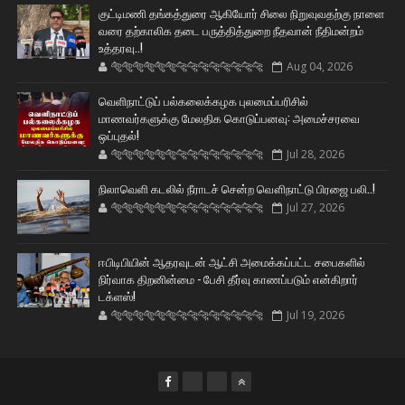
குட்டிமணி தங்கத்துரை ஆகியோர் சிலை நிறுவுவதற்கு நாளை
வரை தற்காலிக தடை பருத்தித்துறை நீதவான் நீதிமன்றம்
உத்தரவு..!
🐅🐅🐅🐅🐅🐅🐆🐆🐆🐆🐆🐆🐆🐆
Aug 04, 2026
வெளிநாட்டுப் பல்கலைக்கழக புலமைப்பரிசில்
மாணவர்களுக்கு மேலதிக கொடுப்பனவு: அமைச்சரவை
ஒப்புதல்!
🐅🐅🐅🐅🐅🐅🐆🐆🐆🐆🐆🐆🐆🐆
Jul 28, 2026
நிலாவெளி கடலில் நீராடச் சென்ற வௌிநாட்டு பிரஜை பலி..!
🐅🐅🐅🐅🐅🐅🐆🐆🐆🐆🐆🐆🐆🐆
Jul 27, 2026
ஈபிடிபியின் ஆதரவுடன் ஆட்சி அமைக்கப்பட்ட சபைகளில்
நிர்வாக திறனின்மை - பேசி தீர்வு காணப்படும் என்கிறார்
டக்ளஸ்!
🐅🐅🐅🐅🐅🐅🐆🐆🐆🐆🐆🐆🐆🐆
Jul 19, 2026