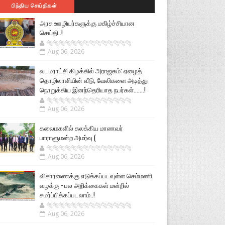
பிந்திய செய்திகள்
அரசு ஊழியர்களுக்கு மகிழ்ச்சியான
செய்தி..!
🐅🐅🐅🐅🐅🐅🐆🐆🐆🐆🐆🐆🐆🐆
Aug 06, 2026
வடமராட்சி கிழக்கில் அராஜகம்: ஏழைத்
தொழிலாளியின் வீடு, வேலிகளை அடித்து
நொறுக்கிய இனந்தெரியாத நபர்கள்.......!
🐅🐅🐅🐅🐅🐅🐆🐆🐆🐆🐆🐆🐆🐆
Aug 06, 2026
கலைமகளில் கலக்கிய மாணவர்
பாராளுமன்ற அமர்வு (
🐅🐅🐅🐅🐅🐅🐆🐆🐆🐆🐆🐆🐆🐆
Aug 06, 2026
விசாரணைக்கு எடுக்கப்படவுள்ள செம்மணி
வழக்கு - பல அறிக்கைகள் மன்றில்
சமர்ப்பிக்கப்படலாம்..!
🐅🐅🐅🐅🐅🐅🐆🐆🐆🐆🐆🐆🐆🐆
Aug 06, 2026