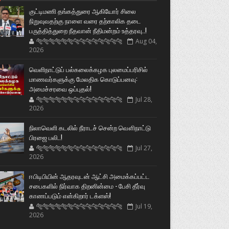
குட்டிமணி தங்கத்துரை ஆகியோர் சிலை
நிறுவுவதற்கு நாளை வரை தற்காலிக தடை
பருத்தித்துறை நீதவான் நீதிமன்றம் உத்தரவு..!
🐅🐅🐅🐅🐅🐅🐆🐆🐆🐆🐆🐆🐆🐆
Aug 04,
2026
வெளிநாட்டுப் பல்கலைக்கழக புலமைப்பரிசில்
மாணவர்களுக்கு மேலதிக கொடுப்பனவு:
அமைச்சரவை ஒப்புதல்!
🐅🐅🐅🐅🐅🐅🐆🐆🐆🐆🐆🐆🐆🐆
Jul 28,
2026
நிலாவெளி கடலில் நீராடச் சென்ற வௌிநாட்டு
பிரஜை பலி..!
🐅🐅🐅🐅🐅🐅🐆🐆🐆🐆🐆🐆🐆🐆
Jul 27,
2026
ஈபிடிபியின் ஆதரவுடன் ஆட்சி அமைக்கப்பட்ட
சபைகளில் நிர்வாக திறனின்மை - பேசி தீர்வு
காணப்படும் என்கிறார் டக்ளஸ்!
🐅🐅🐅🐅🐅🐅🐆🐆🐆🐆🐆🐆🐆🐆
Jul 19,
2026