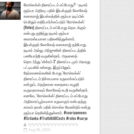
ரோலெக்ஸ் திரைப்படம் எப்போது? - நடிகர்
சூர்யா அதிரடி பதில் இயக்குநர் லோகேஷ்
கனகராஜ் இயக்கத்தில் சூர்யா நடிப்பில்
பெரிதும் எதிர்பார்க்கப்படும் 'ரோலெக்ஸ்'
(Rolex) திரைப்படம் எப்போது தொடங்கும்
என்பது குறித்து நடிகர் சூர்யா
சுவாரஸ்யமான பதிலளித்துள்ளார்.
இயக்குநர் லோகேஷ் கனகராஜ் தற்போது
நடிகர் அல்லு அர்ஜுனின் திரைப்படத்தில்
பணியாற்றி வருகின்றார். அதனைத்
தொடர்ந்து 'விக்ரம் 2' திரைப்படமும் அவரது
பட்டியலில் உள்ளது. இருப்பினும்,
நேர்காணல்களின் போது 'ரோலெக்ஸ்'
திரைப்படம் நிச்சயமாக உருவாக்கப்படும்
என்றும், அதற்கான கதையை எழுதி
வருவதாகவும் லோகேஷ் கூறி வருகின்றார்.
எனவே, 'ரோலெக்ஸ்' திரைப்படம் எப்போது
அதிகாரப்பூர்வமாக உருவாகும் என்பதற்கு
காலம் தான் பதில் சொல்ல வேண்டும் என்று
சூர்யா தெரிவித்துள்ளார். #sooriyannews
#Srilanka #TruthAtAllCosts #rolex #surya
🐅🐅🐅🐅🐅🐅🐆🐆🐆🐆🐆🐆🐆🐆
Aug 06, 2026