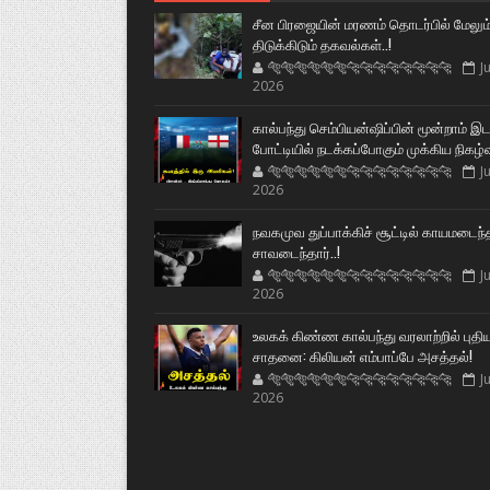
சீன பிரஜையின் மரணம் தொடர்பில் மேலும
திடுக்கிடும் தகவல்கள்..!
🐅🐅🐅🐅🐅🐅🐆🐆🐆🐆🐆🐆🐆🐆
Ju
2026
கால்பந்து செம்பியன்ஷிப்பின் மூன்றாம் இ
போட்டியில் நடக்கப்போகும் முக்கிய நிகழ்
🐅🐅🐅🐅🐅🐅🐆🐆🐆🐆🐆🐆🐆🐆
Ju
2026
நவகமுவ துப்பாக்கிச் சூட்டில் காயமடைந்
சாவடைந்தார்..!
🐅🐅🐅🐅🐅🐅🐆🐆🐆🐆🐆🐆🐆🐆
Ju
2026
உலகக் கிண்ண கால்பந்து வரலாற்றில் புதி
சாதனை: கிலியன் எம்பாப்பே அசத்தல்!
🐅🐅🐅🐅🐅🐅🐆🐆🐆🐆🐆🐆🐆🐆
Ju
2026