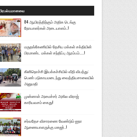
பிரபல்யமானவை
84 ஆயிரத்திற்கும் அதிக டெங்கு
நோயாளர்கள் அடையாளம்..!
மருதங்கேணியில் தேசிய மக்கள் சக்தியின்
பிரமாண்ட மக்கள் சந்திப்பு ஆரம்பம்.....!
கிளிநொச்சி இயக்கச்சியில் வீதி விபத்து:
பெண் படுகாயமடைந்து வைத்தியசாலையில்
அனுமதி
முன்னாள் அமைச்சர் அகில விராஜ்
காரியவசம் கைது!
சர்வதேச விசாரணை வேண்டும் ஐநா
ஆணையாளருக்கு மகஜர்..!