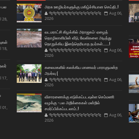
் பல
அரசு ஊழியர்களுக்கு மகிழ்ச்சியான செய்தி..!
🐅🐅🐅🐅🐅🐅🐆🐆🐆🐆🐆🐆🐆🐆
Aug 06,
2026
l 28,
வடமராட்சி கிழக்கில் அராஜகம்: ஏழைத்
ட
தொழிலாளியின் வீடு, வேலிகளை அடித்து
வுகள்
நொறுக்கிய இனந்தெரியாத நபர்கள்.......!
l 18,
🐅🐅🐅🐅🐅🐅🐆🐆🐆🐆🐆🐆🐆🐆
Aug 06,
2026
தவர்
கலைமகளில் கலக்கிய மாணவர் பாராளுமன்ற
அமர்வு (
l 17,
🐅🐅🐅🐅🐅🐅🐆🐆🐆🐆🐆🐆🐆🐆
Aug 06,
2026
ய
விசாரணைக்கு எடுக்கப்படவுள்ள செம்மணி
வழக்கு - பல அறிக்கைகள் மன்றில்
l 01,
சமர்ப்பிக்கப்படலாம்..!
🐅🐅🐅🐅🐅🐅🐆🐆🐆🐆🐆🐆🐆🐆
Aug 06,
2026