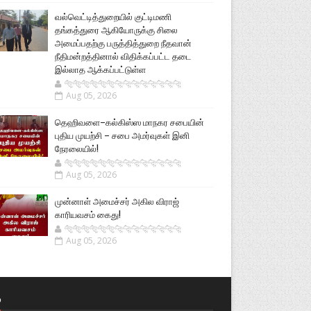
வல்வெட்டித்துறையில் குட்டிமணி
தங்கத்துரை ஆகியோருக்கு சிலை
அமைப்பதற்கு பருத்தித்துறை நீதவான்
நீதிமன்றத்தினால் விதிக்கப்பட்ட தடை
இல்லாத ஆக்கப்பட்டுள்ள
🐅🐅🐅🐅🐅🐅🐆🐆🐆🐆🐆🐆🐆🐆
Aug 05, 2026
தெஹிவளை–கல்கிஸ்ஸ மாநகர சபையின்
புதிய முயற்சி – சபை அமர்வுகள் இனி
நேரலையில்!
🐅🐅🐅🐅🐅🐅🐆🐆🐆🐆🐆🐆🐆🐆
Aug 05, 2026
முன்னாள் அமைச்சர் அகில விராஜ்
காரியவசம் கைது!
🐅🐅🐅🐅🐅🐅🐆🐆🐆🐆🐆🐆🐆🐆
Aug 05, 2026
்