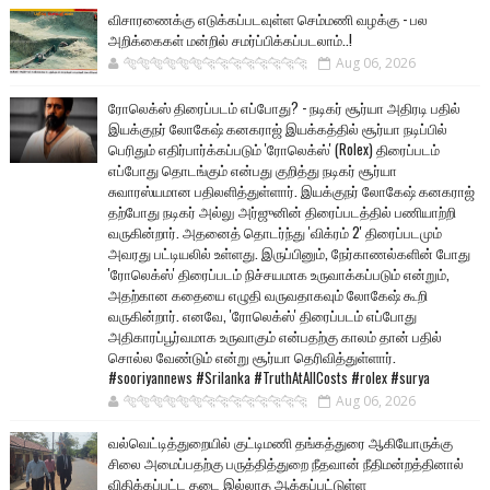
விசாரணைக்கு எடுக்கப்படவுள்ள செம்மணி வழக்கு - பல
அறிக்கைகள் மன்றில் சமர்ப்பிக்கப்படலாம்..!
🐅🐅🐅🐅🐅🐅🐆🐆🐆🐆🐆🐆🐆🐆
Aug 06, 2026
ரோலெக்ஸ் திரைப்படம் எப்போது? - நடிகர் சூர்யா அதிரடி பதில்
இயக்குநர் லோகேஷ் கனகராஜ் இயக்கத்தில் சூர்யா நடிப்பில்
பெரிதும் எதிர்பார்க்கப்படும் 'ரோலெக்ஸ்' (Rolex) திரைப்படம்
எப்போது தொடங்கும் என்பது குறித்து நடிகர் சூர்யா
சுவாரஸ்யமான பதிலளித்துள்ளார். இயக்குநர் லோகேஷ் கனகராஜ்
தற்போது நடிகர் அல்லு அர்ஜுனின் திரைப்படத்தில் பணியாற்றி
வருகின்றார். அதனைத் தொடர்ந்து 'விக்ரம் 2' திரைப்படமும்
அவரது பட்டியலில் உள்ளது. இருப்பினும், நேர்காணல்களின் போது
'ரோலெக்ஸ்' திரைப்படம் நிச்சயமாக உருவாக்கப்படும் என்றும்,
அதற்கான கதையை எழுதி வருவதாகவும் லோகேஷ் கூறி
வருகின்றார். எனவே, 'ரோலெக்ஸ்' திரைப்படம் எப்போது
அதிகாரப்பூர்வமாக உருவாகும் என்பதற்கு காலம் தான் பதில்
சொல்ல வேண்டும் என்று சூர்யா தெரிவித்துள்ளார்.
#sooriyannews #Srilanka #TruthAtAllCosts #rolex #surya
🐅🐅🐅🐅🐅🐅🐆🐆🐆🐆🐆🐆🐆🐆
Aug 06, 2026
வல்வெட்டித்துறையில் குட்டிமணி தங்கத்துரை ஆகியோருக்கு
சிலை அமைப்பதற்கு பருத்தித்துறை நீதவான் நீதிமன்றத்தினால்
விதிக்கப்பட்ட தடை இல்லாத ஆக்கப்பட்டுள்ள