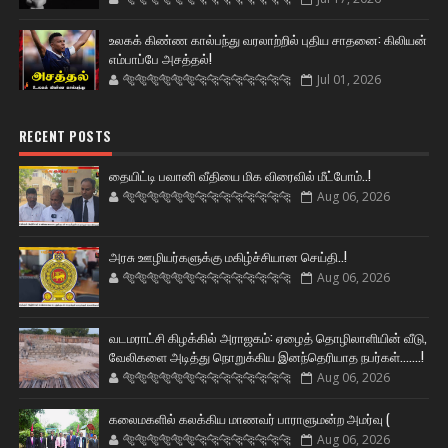
உலகக் கிண்ண கால்பந்து வரலாற்றில் புதிய சாதனை: கிலியன்
எம்பாப்பே அசத்தல்!
🐅🐅🐅🐅🐅🐅🐆🐆🐆🐆🐆🐆🐆🐆
Jul 01, 2026
RECENT POSTS
தையிட்டி பவானி வீதியை மிக விரைவில் மீட்போம்..!
🐅🐅🐅🐅🐅🐅🐆🐆🐆🐆🐆🐆🐆🐆
Aug 06, 2026
அரசு ஊழியர்களுக்கு மகிழ்ச்சியான செய்தி..!
🐅🐅🐅🐅🐅🐅🐆🐆🐆🐆🐆🐆🐆🐆
Aug 06, 2026
வடமராட்சி கிழக்கில் அராஜகம்: ஏழைத் தொழிலாளியின் வீடு,
வேலிகளை அடித்து நொறுக்கிய இனந்தெரியாத நபர்கள்.......!
🐅🐅🐅🐅🐅🐅🐆🐆🐆🐆🐆🐆🐆🐆
Aug 06, 2026
கலைமகளில் கலக்கிய மாணவர் பாராளுமன்ற அமர்வு (
🐅🐅🐅🐅🐅🐅🐆🐆🐆🐆🐆🐆🐆🐆
Aug 06, 2026