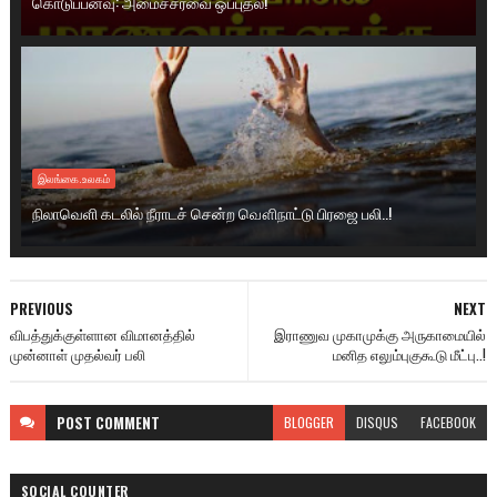
கொடுப்பனவு: அமைச்சரவை ஒப்புதல்!
இலங்கை.உலகம்
நிலாவெளி கடலில் நீராடச் சென்ற வௌிநாட்டு பிரஜை பலி..!
PREVIOUS
NEXT
விபத்துக்குள்ளான விமானத்தில்
இராணுவ முகாமுக்கு அருகாமையில்
முன்னாள் முதல்வர் பலி
மனித எலும்புகுகூடு மீட்பு..!
POST
COMMENT
BLOGGER
DISQUS
FACEBOOK
SOCIAL COUNTER