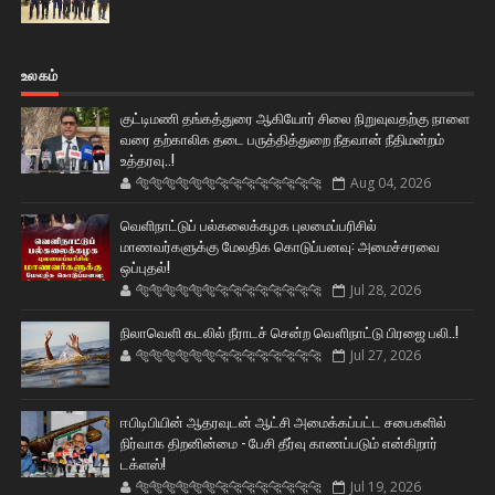
உலகம்
குட்டிமணி தங்கத்துரை ஆகியோர் சிலை நிறுவுவதற்கு நாளை
வரை தற்காலிக தடை பருத்தித்துறை நீதவான் நீதிமன்றம்
உத்தரவு..!
🐅🐅🐅🐅🐅🐅🐆🐆🐆🐆🐆🐆🐆🐆
Aug 04, 2026
வெளிநாட்டுப் பல்கலைக்கழக புலமைப்பரிசில்
மாணவர்களுக்கு மேலதிக கொடுப்பனவு: அமைச்சரவை
ஒப்புதல்!
🐅🐅🐅🐅🐅🐅🐆🐆🐆🐆🐆🐆🐆🐆
Jul 28, 2026
நிலாவெளி கடலில் நீராடச் சென்ற வௌிநாட்டு பிரஜை பலி..!
🐅🐅🐅🐅🐅🐅🐆🐆🐆🐆🐆🐆🐆🐆
Jul 27, 2026
ஈபிடிபியின் ஆதரவுடன் ஆட்சி அமைக்கப்பட்ட சபைகளில்
நிர்வாக திறனின்மை - பேசி தீர்வு காணப்படும் என்கிறார்
டக்ளஸ்!
🐅🐅🐅🐅🐅🐅🐆🐆🐆🐆🐆🐆🐆🐆
Jul 19, 2026