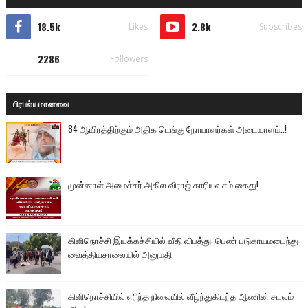
18.5k
2.8k
Likes
Subscribes
2286
Followers
பிரபல்யமானவை
84 ஆயிரத்திற்கும் அதிக டெங்கு நோயாளர்கள் அடையாளம்..!
முன்னாள் அமைச்சர் அகில விராஜ் காரியவசம் கைது!
கிளிநொச்சி இயக்கச்சியில் வீதி விபத்து: பெண் படுகாயமடைந்து
வைத்தியசாலையில் அனுமதி
கிளிநொச்சியில் எரிந்த நிலையில் வீழ்ந்துகிடந்த ஆணின் சடலம்