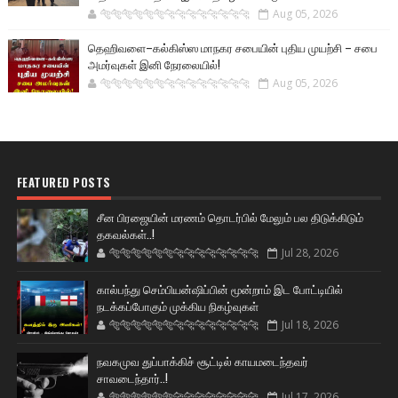
🐅🐅🐅🐅🐅🐅🐆🐆🐆🐆🐆🐆🐆🐆
Aug 05, 2026
தெஹிவளை–கல்கிஸ்ஸ மாநகர சபையின் புதிய முயற்சி – சபை
அமர்வுகள் இனி நேரலையில்!
🐅🐅🐅🐅🐅🐅🐆🐆🐆🐆🐆🐆🐆🐆
Aug 05, 2026
FEATURED POSTS
சீன பிரஜையின் மரணம் தொடர்பில் மேலும் பல திடுக்கிடும்
தகவல்கள்..!
🐅🐅🐅🐅🐅🐅🐆🐆🐆🐆🐆🐆🐆🐆
Jul 28, 2026
கால்பந்து செம்பியன்ஷிப்பின் மூன்றாம் இட போட்டியில்
நடக்கப்போகும் முக்கிய நிகழ்வுகள்
🐅🐅🐅🐅🐅🐅🐆🐆🐆🐆🐆🐆🐆🐆
Jul 18, 2026
நவகமுவ துப்பாக்கிச் சூட்டில் காயமடைந்தவர்
சாவடைந்தார்..!
🐅🐅🐅🐅🐅🐅🐆🐆🐆🐆🐆🐆🐆🐆
Jul 17, 2026