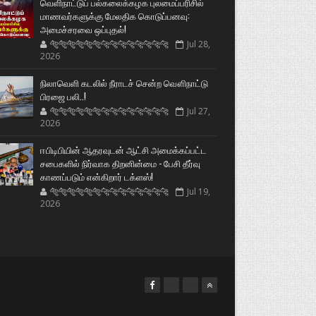
வெளிநாட்டுப் பல்கலைக்கழக புலமைப்பரிசில்
மாணவர்களுக்கு மேலதிக கொடுப்பனவு:
அமைச்சரவை ஒப்புதல்!
🐅🐅🐅🐅🐅🐅🐆🐆🐆🐆🐆🐆🐆🐆
Jul 28,
2026
நிலாவெளி கடலில் நீராடச் சென்ற வௌிநாட்டு
பிரஜை பலி..!
🐅🐅🐅🐅🐅🐅🐆🐆🐆🐆🐆🐆🐆🐆
Jul 27,
2026
ஈபிடிபியின் ஆதரவுடன் ஆட்சி அமைக்கப்பட்ட
சபைகளில் நிர்வாக திறனின்மை - பேசி தீர்வு
காணப்படும் என்கிறார் டக்ளஸ்!
🐅🐅🐅🐅🐅🐅🐆🐆🐆🐆🐆🐆🐆🐆
Jul 19,
2026