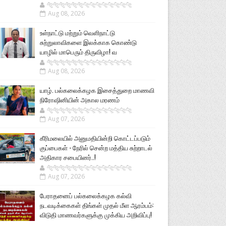
🐅🐅🐅🐅🐅🐅🐆🐆🐆🐆🐆🐆🐆🐆
Aug 08, 2026
உள்நாட்டு மற்றும் வெளிநாட்டு
சுற்றுலாவிகளை இலக்காக கொண்டு
யாழில் மாபெரும் திருவிழா! வ
🐅🐅🐅🐅🐅🐅🐆🐆🐆🐆🐆🐆🐆🐆
Aug 08, 2026
யாழ். பல்கலைக்கழக இசைத்துறை மாணவி
நிரோஷினியின் அகால மரணம்
🐅🐅🐅🐅🐅🐅🐆🐆🐆🐆🐆🐆🐆🐆
Aug 07, 2026
கீரிமலையில் அனுமதியின்றி கொட்டப்படும்
குப்பைகள் - நேரில் சென்ற மத்திய சுற்றாடல்
அதிகார சபையினர்..!
🐅🐅🐅🐅🐅🐅🐆🐆🐆🐆🐆🐆🐆🐆
Aug 07, 2026
பேராதனைப் பல்கலைக்கழக கல்வி
நடவடிக்கைகள் திங்கள் முதல் மீள ஆரம்பம்:
விடுதி மாணவர்களுக்கு முக்கிய அறிவிப்பு!
...............