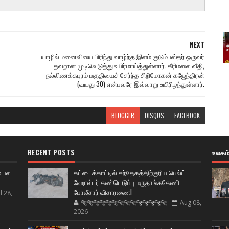
NEXT
யாழில் மனைவியை பிரிந்து வாழ்ந்த இளம் குடும்பஸ்தர் ஒருவர்
தவறான முடிவெடுத்து உயிர்மாய்த்துள்ளார். கீரிமலை வீதி,
நல்லிணக்கபுரம் பகுதியைச் சேர்ந்த சிறிமோகன் கஜேந்திரன்
(வயது 30) என்பவரே இவ்வாறு உயிரிழந்துள்ளார்.
BLOGGER
DISQUS
FACEBOOK
RECENT POSTS
உலகம
் பல
கட்டைக்காட்டில் சந்தேகத்திற்குரிய பெல்ட்
ஹோல்டர் கண்டெடுப்பு மருதாங்ககேணி
போலீசார் விசாரணை!
l 28,
🐅🐅🐅🐅🐅🐅🐆🐆🐆🐆🐆🐆🐆🐆
Aug 08,
2026
ட