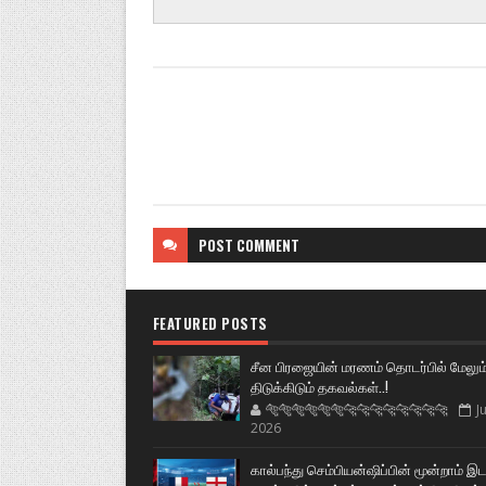
POST
COMMENT
FEATURED POSTS
சீன பிரஜையின் மரணம் தொடர்பில் மேலும
திடுக்கிடும் தகவல்கள்..!
🐅🐅🐅🐅🐅🐅🐆🐆🐆🐆🐆🐆🐆🐆
Ju
2026
கால்பந்து செம்பியன்ஷிப்பின் மூன்றாம் இ