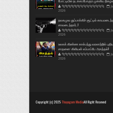
போட்டியில் நடக்கப்போகும் முக்கிய நிகழ்
🐅🐅🐅🐅🐅🐅🐆🐆🐆🐆🐆🐆🐆🐆
Ju
2026
நவகமுவ துப்பாக்கிச் சூட்டில் காயமடைந்
சாவடைந்தார்..!
🐅🐅🐅🐅🐅🐅🐆🐆🐆🐆🐆🐆🐆🐆
Ju
2026
உலகக் கிண்ண கால்பந்து வரலாற்றில் புதி
சாதனை: கிலியன் எம்பாப்பே அசத்தல்!
🐅🐅🐅🐅🐅🐅🐆🐆🐆🐆🐆🐆🐆🐆
Ju
2026
Copyright (c) 2025
Thayagam Media
All Right Reseved