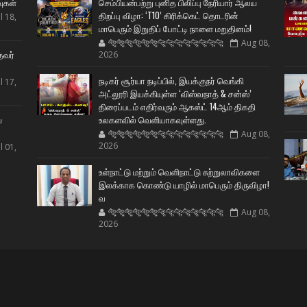
வுகள்
செம்பியன்பற்று புனித பிலிப்பு நேரியார் ஆலய
திறப்பு விழா: ‘T10’ கிரிக்கெட் தொடரின்
l 18,
மாபெரும் இறுதிப் போட்டி நாளை மறுதினம்!
🐅🐅🐅🐅🐅🐅🐆🐆🐆🐆🐆🐆🐆🐆
Aug 08,
தவர்
2026
நடிகர் சூர்யா நடிப்பில், இயக்குநர் வெங்கி
l 17,
அட்லூரி இயக்கியுள்ள ‘விஸ்வநாத் & சன்ஸ்’
திரைப்படம் எதிர்வரும் ஆகஸ்ட் 14ஆம் திகதி
ய
உலகளவில் வெளியாகவுள்ளது.
🐅🐅🐅🐅🐅🐅🐆🐆🐆🐆🐆🐆🐆🐆
Aug 08,
2026
l 01,
உள்நாட்டு மற்றும் வெளிநாட்டு சுற்றுலாவிகளை
இலக்காக கொண்டு யாழில் மாபெரும் திருவிழா!
வ
🐅🐅🐅🐅🐅🐅🐆🐆🐆🐆🐆🐆🐆🐆
Aug 08,
2026