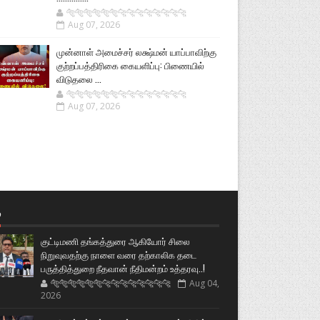
🐅🐅🐅🐅🐅🐅🐆🐆🐆🐆🐆🐆🐆🐆
Aug 07, 2026
முன்னாள் அமைச்சர் லக்ஷ்மன் யாப்பாவிற்கு
குற்றப்பத்திரிகை கையளிப்பு: பிணையில்
விடுதலை ...
🐅🐅🐅🐅🐅🐅🐆🐆🐆🐆🐆🐆🐆🐆
Aug 07, 2026
்
குட்டிமணி தங்கத்துரை ஆகியோர் சிலை
நிறுவுவதற்கு நாளை வரை தற்காலிக தடை
பருத்தித்துறை நீதவான் நீதிமன்றம் உத்தரவு..!
🐅🐅🐅🐅🐅🐅🐆🐆🐆🐆🐆🐆🐆🐆
Aug 04,
2026