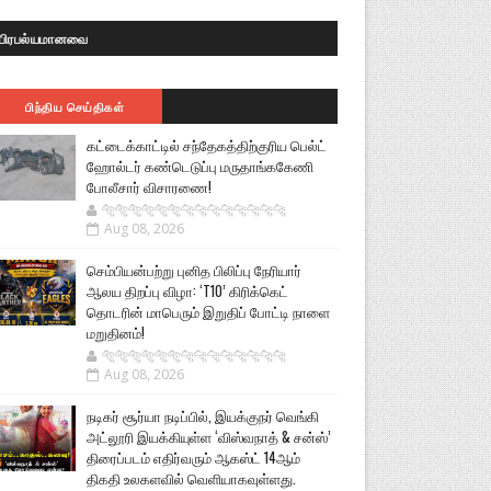
பிரபல்யமானவை
பிந்திய செய்திகள்
கட்டைக்காட்டில் சந்தேகத்திற்குரிய பெல்ட்
ஹோல்டர் கண்டெடுப்பு மருதாங்ககேணி
போலீசார் விசாரணை!
🐅🐅🐅🐅🐅🐅🐆🐆🐆🐆🐆🐆🐆🐆
Aug 08, 2026
செம்பியன்பற்று புனித பிலிப்பு நேரியார்
ஆலய திறப்பு விழா: ‘T10’ கிரிக்கெட்
தொடரின் மாபெரும் இறுதிப் போட்டி நாளை
மறுதினம்!
🐅🐅🐅🐅🐅🐅🐆🐆🐆🐆🐆🐆🐆🐆
Aug 08, 2026
நடிகர் சூர்யா நடிப்பில், இயக்குநர் வெங்கி
அட்லூரி இயக்கியுள்ள ‘விஸ்வநாத் & சன்ஸ்’
திரைப்படம் எதிர்வரும் ஆகஸ்ட் 14ஆம்
திகதி உலகளவில் வெளியாகவுள்ளது.