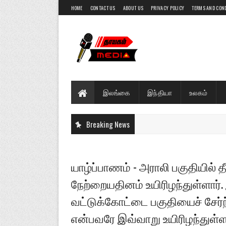
HOME
CONTACT US
ABOUT US
PRIVACY POLICY
TERMS AND CON
இலங்கை
இந்தியா
உலகம்
Breaking News
யாழ்ப்பாணம் - அராலி பகுதியில் தீ
நேற்றையதினம் உயிரிழந்துள்ளார்
வட்டுக்கோட்டை பகுதியைச் சேர்ந
என்பவரே இவ்வாறு உயிரிழந்துள்ளா