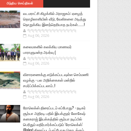
பிந்திய செய்திகள்
வடமராட்சி கிழக்கில் அராஜகம்: ஏழைத்
தொழிலாளியின் வீடு, வேலிகளை அடித்து
நொறுக்கிய இனந்தெரியாத நபர்கள்.......!
🐅🐅🐅🐅🐅🐅🐆🐆🐆🐆🐆🐆🐆🐆
Aug 06, 2026
கலைமகளில் கலக்கிய மாணவர்
பாராளுமன்ற அமர்வு (
🐅🐅🐅🐅🐅🐅🐆🐆🐆🐆🐆🐆🐆🐆
Aug 06, 2026
விசாரணைக்கு எடுக்கப்படவுள்ள செம்மணி
வழக்கு - பல அறிக்கைகள் மன்றில்
சமர்ப்பிக்கப்படலாம்..!
🐅🐅🐅🐅🐅🐅🐆🐆🐆🐆🐆🐆🐆🐆
Aug 06, 2026
ரோலெக்ஸ் திரைப்படம் எப்போது? - நடிகர்
சூர்யா அதிரடி பதில் இயக்குநர் லோகேஷ்
கனகராஜ் இயக்கத்தில் சூர்யா நடிப்பில்
பெரிதும் எதிர்பார்க்கப்படும் 'ரோலெக்ஸ்'
(Rolex) திரைப்படம் எப்போது தொடங்கும்