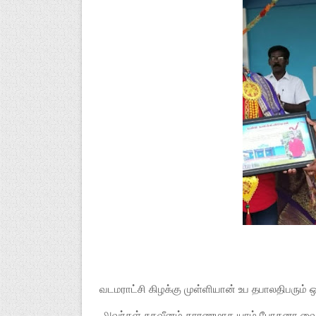
வடமராட்சி கிழக்கு முள்ளியான் உப தபாலதிபரும
௮வர்கள் சுகவீனம் காரணமாக யாழ் போதனா வைத்த