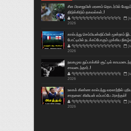
சீன பிரஜையின் மரணம் தொடர்பில் மேலும
திடுக்கிடும் தகவல்கள்..!
🐅🐅🐅🐅🐅🐅🐆🐆🐆🐆🐆🐆🐆🐆
Ju
2026
கால்பந்து செம்பியன்ஷிப்பின் மூன்றாம் இ
போட்டியில் நடக்கப்போகும் முக்கிய நிகழ்
🐅🐅🐅🐅🐅🐅🐆🐆🐆🐆🐆🐆🐆🐆
Ju
2026
நவகமுவ துப்பாக்கிச் சூட்டில் காயமடைந்
சாவடைந்தார்..!
🐅🐅🐅🐅🐅🐅🐆🐆🐆🐆🐆🐆🐆🐆
Ju
2026
உலகக் கிண்ண கால்பந்து வரலாற்றில் புதி
சாதனை: கிலியன் எம்பாப்பே அசத்தல்!
🐅🐅🐅🐅🐅🐅🐆🐆🐆🐆🐆🐆🐆🐆
Ju
2026