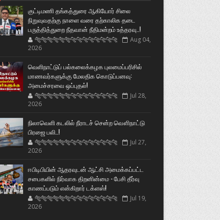
குட்டிமணி தங்கத்துரை ஆகியோர் சிலை
நிறுவுவதற்கு நாளை வரை தற்காலிக தடை
பருத்தித்துறை நீதவான் நீதிமன்றம் உத்தரவு..!
🐅🐅🐅🐅🐅🐅🐆🐆🐆🐆🐆🐆🐆🐆
Aug 04,
2026
வெளிநாட்டுப் பல்கலைக்கழக புலமைப்பரிசில்
மாணவர்களுக்கு மேலதிக கொடுப்பனவு:
அமைச்சரவை ஒப்புதல்!
🐅🐅🐅🐅🐅🐅🐆🐆🐆🐆🐆🐆🐆🐆
Jul 28,
2026
நிலாவெளி கடலில் நீராடச் சென்ற வௌிநாட்டு
பிரஜை பலி..!
🐅🐅🐅🐅🐅🐅🐆🐆🐆🐆🐆🐆🐆🐆
Jul 27,
2026
ஈபிடிபியின் ஆதரவுடன் ஆட்சி அமைக்கப்பட்ட
சபைகளில் நிர்வாக திறனின்மை - பேசி தீர்வு
காணப்படும் என்கிறார் டக்ளஸ்!
🐅🐅🐅🐅🐅🐅🐆🐆🐆🐆🐆🐆🐆🐆
Jul 19,
2026