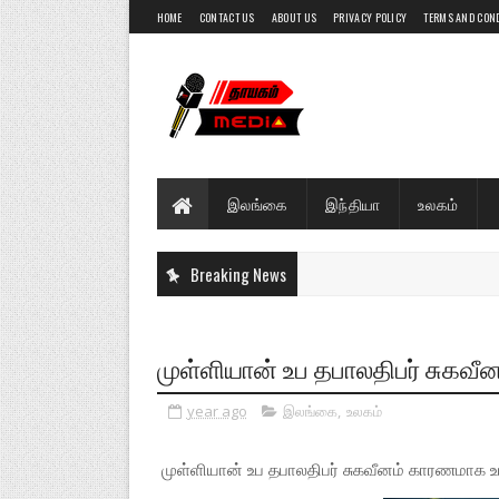
HOME
CONTACT US
ABOUT US
PRIVACY POLICY
TERMS AND CON
இலங்கை
இந்தியா
உலகம்
Breaking News
முள்ளியான் உப தபாலதிபர் சுகவீ
year ago
இலங்கை
,
உலகம்
முள்ளியான் உப தபாலதிபர் சுகவீனம் காரணமாக உயி