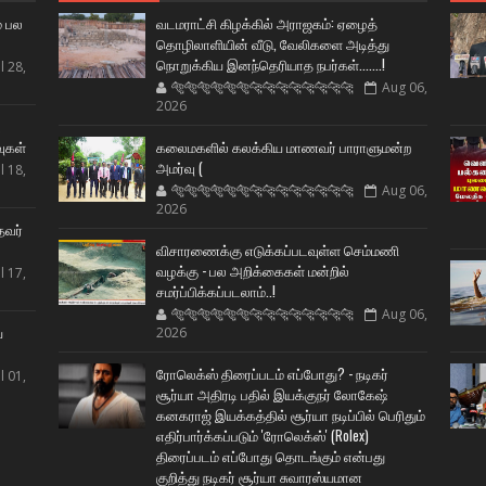
் பல
வடமராட்சி கிழக்கில் அராஜகம்: ஏழைத்
தொழிலாளியின் வீடு, வேலிகளை அடித்து
நொறுக்கிய இனந்தெரியாத நபர்கள்.......!
l 28,
🐅🐅🐅🐅🐅🐅🐆🐆🐆🐆🐆🐆🐆🐆
Aug 06,
2026
ட
வுகள்
கலைமகளில் கலக்கிய மாணவர் பாராளுமன்ற
அமர்வு (
l 18,
🐅🐅🐅🐅🐅🐅🐆🐆🐆🐆🐆🐆🐆🐆
Aug 06,
2026
தவர்
விசாரணைக்கு எடுக்கப்படவுள்ள செம்மணி
வழக்கு - பல அறிக்கைகள் மன்றில்
l 17,
சமர்ப்பிக்கப்படலாம்..!
🐅🐅🐅🐅🐅🐅🐆🐆🐆🐆🐆🐆🐆🐆
Aug 06,
ய
2026
ரோலெக்ஸ் திரைப்படம் எப்போது? - நடிகர்
l 01,
சூர்யா அதிரடி பதில் இயக்குநர் லோகேஷ்
கனகராஜ் இயக்கத்தில் சூர்யா நடிப்பில் பெரிதும்
எதிர்பார்க்கப்படும் 'ரோலெக்ஸ்' (Rolex)
திரைப்படம் எப்போது தொடங்கும் என்பது
குறித்து நடிகர் சூர்யா சுவாரஸ்யமான