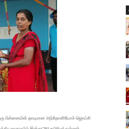
் ஒரு பிள்ளையின் தாயுமான ௮ந்தோனியோச் ஜொய்சி
ியசாலையில் இன்று(26) உயிரிழந்துள்ளார்.