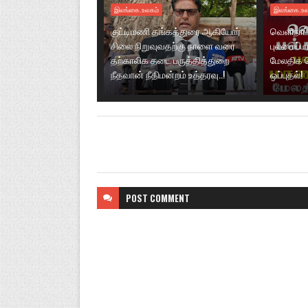
இலங்கை.உலகம்
இலங்கை.உல
குட்டிமணி தங்கத்துரை ஆகியோர்
வெளிநாட்
சிலை நிறுவுவதற்கு நாளை வரை
புலமைப்ப
தற்காலிக தடை பருத்தித்துறை
மேலதிக 
நீதவான் நீதிமன்றம் உத்தரவு..!
ஒப்புதல்!
POST
COMMENT