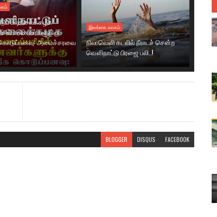
கம்
டுப் பல்கலைக்கழக
இலங்கை.உலகம்
ரிசில் மாணவர்களுக்கு
கொடுப்பனவு: அமைச்சரவை
நிலாவெளி கடலில் நீராடச் சென்ற
வௌிநாட்டு பிரஜை பலி..!
BLOGGER
DISQUS
FACEBOOK