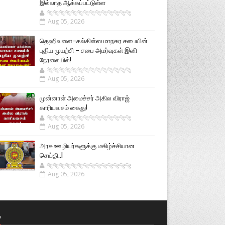
இல்லாத ஆக்கப்பட்டுள்ள
🐅🐅🐅🐅🐅🐅🐆🐆🐆🐆🐆🐆🐆🐆
Aug 05, 2026
தெஹிவளை–கல்கிஸ்ஸ மாநகர சபையின்
புதிய முயற்சி – சபை அமர்வுகள் இனி
நேரலையில்!
🐅🐅🐅🐅🐅🐅🐆🐆🐆🐆🐆🐆🐆🐆
Aug 05, 2026
முன்னாள் அமைச்சர் அகில விராஜ்
காரியவசம் கைது!
🐅🐅🐅🐅🐅🐅🐆🐆🐆🐆🐆🐆🐆🐆
Aug 05, 2026
அரசு ஊழியர்களுக்கு மகிழ்ச்சியான
செய்தி..!
🐅🐅🐅🐅🐅🐅🐆🐆🐆🐆🐆🐆🐆🐆
Aug 05, 2026
்