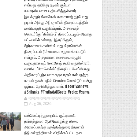
என்பது குறித்து நடிகர் சூர்யா
சுவாரஸ்யமான பதிலளித்துள்ளார்.
இயக்குநர் லோகேஷ் கனகராஜ் தற்போது
நடிகர் அல்லு அர்ஜுனின் திரைப்படத்தில்
பணியாற்றி வருகின்றார். அதனைத்
தொடர்ந்து 'விக்ரம் 2' திரைப்படமும் அவரது
பட்டியலில் உள்ளது. இருப்பினும்,
நேர்காணல்களின் போது 'ரோலெக்ஸ்'
திரைப்படம் நிச்சயமாக உருவாக்கப்படும்
என்றும், அதற்கான கதையை எழுதி
வருவதாகவும் லோகேஷ் கூறி வருகின்றார்.
எனவே, 'ரோலெக்ஸ்' திரைப்படம் எப்போது
அதிகாரப்பூர்வமாக உருவாகும் என்பதற்கு
காலம் தான் பதில் சொல்ல வேண்டும் என்று
சூர்யா தெரிவித்துள்ளார். #sooriyannews
#Srilanka #TruthAtAllCosts #rolex #surya
🐅🐅🐅🐅🐅🐅🐆🐆🐆🐆🐆🐆🐆🐆
Aug 06, 2026
வல்வெட்டித்துறையில் குட்டிமணி
தங்கத்துரை ஆகியோருக்கு சிலை
அமைப்பதற்கு பருத்தித்துறை நீதவான்
நீதிமன்றத்தினால் விதிக்கப்பட்ட தடை