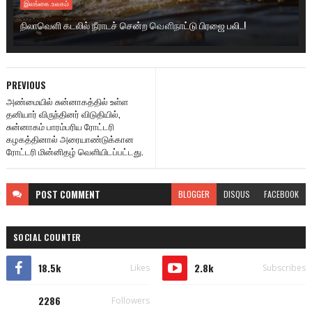
இலங்கை.உலகம்
நிலாவெளி கடலில் நீராடச் சென்ற வௌிநாட்டு பிரஜை பலி..!
PREVIOUS
அண்மையில் சுன்னாகத்தில் உள்ள
தனியார் விருந்தினர் விடுதியில்,
சுன்னாகம் பாரம்பரிய ரோட்டரி
கழகத்தினால் அரையாண்டுக்கான
ரோட்டரி மின்னிதழ் வெளியிடப்பட்டது.
POST
COMMENT
BLOGGER
DISQUS
FACEBOOK
SOCIAL COUNTER
18.5k
2.8k
Likes
Subscribes
2286
Followers