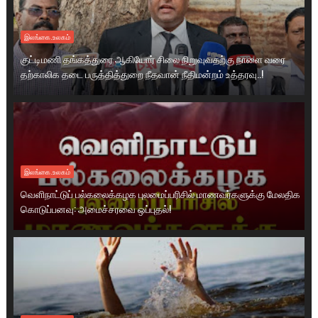
இலங்கை.உலகம்
குட்டிமணி தங்கத்துரை ஆகியோர் சிலை நிறுவுவதற்கு நாளை வரை
தற்காலிக தடை பருத்தித்துறை நீதவான் நீதிமன்றம் உத்தரவு..!
இலங்கை.உலகம்
வெளிநாட்டுப் பல்கலைக்கழக புலமைப்பரிசில் மாணவர்களுக்கு மேலதிக
கொடுப்பனவு: அமைச்சரவை ஒப்புதல்!