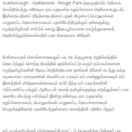
Scarborough - Guildwood - Rouge Park தொகுதியில் அமோக
வெற்றிபெற்று, கனேடிய நாடாளுமன்ற உறுப்பினராக தெரிவானதுடன்,
இன்றையதினம் (நேற்றையதினம் புதன் கிழமை) பொதுமக்கள்
பாதுகாப்பு அமைச்சராகவும் பதவியேற்றிருக்கும் தங்களுக்கு,
ஈழத்தமிழர்கள் சார்பில் எனது இதயபூர்வமான வாழ்த்துகளைத்
தெரிவித்துக்கொள்வதில் மன நிறைவடைகிறேன்.
பேரினவாதக் கொள்கைகலாலும் பல அடக்குமுறை ஆதிக்கத்தில்
தொடர்ந்தும் சொந்த நிலத்தில் ஒடுக்கப்பட்டு வரும் நம்மவர்களான
ஈழத்தமிழர்களின் நேரடி பிரதிநிதியான தாங்கள் நீங்கள் கடந்து வந்த
கடினமான பாதைகளின் வெளிப்பாடாகவும் எம் மண்ணுக்காகவும் எம்
இனத்தின் விடுதலைக்காகவும் உயிர் நீத்த எம் மறவர்களின்
அர்ப்பணிப்பு மற்றும் ஆசியுடன் உலகத் தமிழர்களுக்கு எடுத்துக்காட்டாக
உலகமே வியந்து பார்க்கும் இன்று கனேடிய நாடாளுமன்ற
உறுப்பினராகவும், பொதுமக்கள் பாதுகாப்பு அமைச்சராகவும்
பெருமிதத்தோடு பதவியேற்றுள்ளமை காலத்தின் பதிவே ஆகும்
எம் ஈழத்தமிழர்கள் விடுதலைப்போராட்டம் மௌனித்த பின்னும் பல