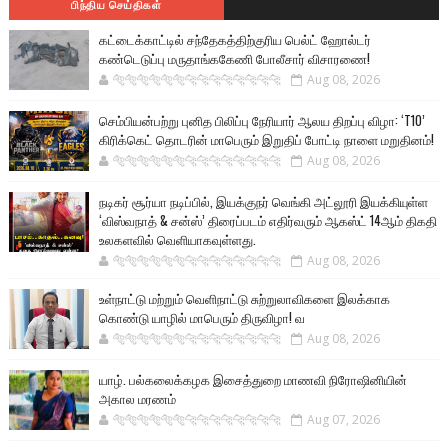
பிந்திய செய்திகள்
கட்டைக்காட்டில் சந்தேகத்திற்குரிய பெல்ட் ஹோல்டர்
கண்டெடுப்பு மருதாங்ககேணி போலீசார் விசாரணை!
🐅🐅🐅🐅🐅🐅🐆🐆🐆🐆🐆🐆🐆🐆
Aug 08, 2026
செம்பியன்பற்று புனித பிலிப்பு நேரியார் ஆலய திறப்பு விழா: ‘T10’
கிரிக்கெட் தொடரின் மாபெரும் இறுதிப் போட்டி நாளை மறுதினம்!
🐅🐅🐅🐅🐅🐅🐆🐆🐆🐆🐆🐆🐆🐆
Aug 08, 2026
நடிகர் சூர்யா நடிப்பில், இயக்குநர் வெங்கி அட்லூரி இயக்கியுள்ள
‘விஸ்வநாத் & சன்ஸ்’ திரைப்படம் எதிர்வரும் ஆகஸ்ட் 14ஆம் திகதி
உலகளவில் வெளியாகவுள்ளது.
🐅🐅🐅🐅🐅🐅🐆🐆🐆🐆🐆🐆🐆🐆
Aug 08, 2026
உள்நாட்டு மற்றும் வெளிநாட்டு சுற்றுலாவிகளை இலக்காக
கொண்டு யாழில் மாபெரும் திருவிழா! வ
🐅🐅🐅🐅🐅🐅🐆🐆🐆🐆🐆🐆🐆🐆
Aug 08, 2026
யாழ். பல்கலைக்கழக இசைத்துறை மாணவி நிரோஷினியின்
அகால மரணம்
🐅🐅🐅🐅🐅🐅🐆🐆🐆🐆🐆🐆🐆🐆
Aug 07, 2026