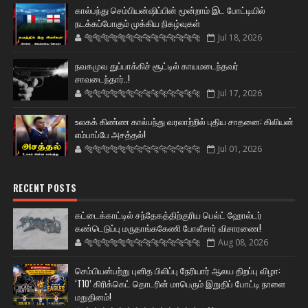
கால்பந்து செம்பியன்ஷிப்பின் மூன்றாம் இட போட்டியில்
நடக்கப்போகும் முக்கிய நிகழ்வுகள்
🐅🐅🐅🐅🐅🐅🐆🐆🐆🐆🐆🐆🐆🐆
Jul 18, 2026
நவகமுவ துப்பாக்கிச் சூட்டில் காயமடைந்தவர்
சாவடைந்தார்..!
🐅🐅🐅🐅🐅🐅🐆🐆🐆🐆🐆🐆🐆🐆
Jul 17, 2026
உலகக் கிண்ண கால்பந்து வரலாற்றில் புதிய சாதனை: கிலியன்
எம்பாப்பே அசத்தல்!
🐅🐅🐅🐅🐅🐅🐆🐆🐆🐆🐆🐆🐆🐆
Jul 01, 2026
RECENT POSTS
கட்டைக்காட்டில் சந்தேகத்திற்குரிய பெல்ட் ஹோல்டர்
கண்டெடுப்பு மருதாங்ககேணி போலீசார் விசாரணை!
🐅🐅🐅🐅🐅🐅🐆🐆🐆🐆🐆🐆🐆🐆
Aug 08, 2026
செம்பியன்பற்று புனித பிலிப்பு நேரியார் ஆலய திறப்பு விழா:
‘T10’ கிரிக்கெட் தொடரின் மாபெரும் இறுதிப் போட்டி நாளை
மறுதினம்!