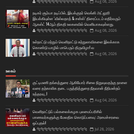
🐅🐅🐅🐅🐅🐅🐆🐆🐆🐆🐆🐆🐆🐆
Aug 08, 2026
நடிகர் சூர்யா நடிப்பில், இயக்குநர் வெங்கி அட்லூரி
இயக்கியுள்ள ‘விஸ்வநாத் & சன்ஸ்’ திரைப்படம் எதிர்வரும்
ஆகஸ்ட் 14ஆம் திகதி உலகளவில் வெளியாகவுள்ளது.
🐅🐅🐅🐅🐅🐅🐆🐆🐆🐆🐆🐆🐆🐆
Aug 08, 2026
உள்நாட்டு மற்றும் வெளிநாட்டு சுற்றுலாவிகளை இலக்காக
கொண்டு யாழில் மாபெரும் திருவிழா! வ
🐅🐅🐅🐅🐅🐅🐆🐆🐆🐆🐆🐆🐆🐆
Aug 08, 2026
உலகம்
குட்டிமணி தங்கத்துரை ஆகியோர் சிலை நிறுவுவதற்கு நாளை
வரை தற்காலிக தடை பருத்தித்துறை நீதவான் நீதிமன்றம்
உத்தரவு..!
🐅🐅🐅🐅🐅🐅🐆🐆🐆🐆🐆🐆🐆🐆
Aug 04, 2026
வெளிநாட்டுப் பல்கலைக்கழக புலமைப்பரிசில்
மாணவர்களுக்கு மேலதிக கொடுப்பனவு: அமைச்சரவை
ஒப்புதல்!
🐅🐅🐅🐅🐅🐅🐆🐆🐆🐆🐆🐆🐆🐆
Jul 28, 2026