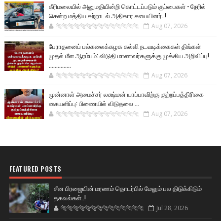
கீரிமலையில் அனுமதியின்றி கொட்டப்படும் குப்பைகள் - நேரில்
சென்ற மத்திய சுற்றாடல் அதிகார சபையினர்..!
🐅🐅🐅🐅🐅🐅🐆🐆🐆🐆🐆🐆🐆🐆
Aug 07, 2026
பேராதனைப் பல்கலைக்கழக கல்வி நடவடிக்கைகள் திங்கள்
முதல் மீள ஆரம்பம்: விடுதி மாணவர்களுக்கு முக்கிய அறிவிப்பு!
...............
🐅🐅🐅🐅🐅🐅🐆🐆🐆🐆🐆🐆🐆🐆
Aug 07, 2026
முன்னாள் அமைச்சர் லக்ஷ்மன் யாப்பாவிற்கு குற்றப்பத்திரிகை
கையளிப்பு: பிணையில் விடுதலை ...
🐅🐅🐅🐅🐅🐅🐆🐆🐆🐆🐆🐆🐆🐆
Aug 07, 2026
FEATURED POSTS
சீன பிரஜையின் மரணம் தொடர்பில் மேலும் பல திடுக்கிடும்
தகவல்கள்..!
🐅🐅🐅🐅🐅🐅🐆🐆🐆🐆🐆🐆🐆🐆
Jul 28, 2026