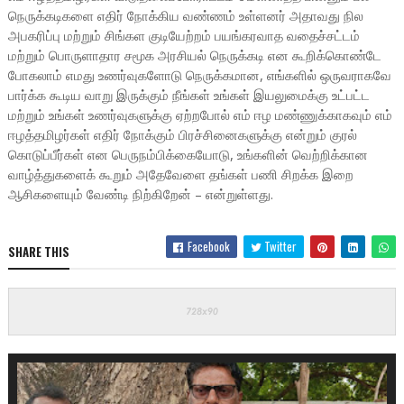
நெருக்கடிகளை எதிர் நோக்கிய வண்ணம் உள்ளனர் அதாவது நில
அபகரிப்பு மற்றும் சிங்கள குடியேற்றம் பயங்கரவாத வதைச்சட்டம்
மற்றும் பொருளாதார சமூக அரசியல் நெருக்கடி என கூறிக்கொண்டே
போகலாம் எமது உணர்வுகளோடு நெருக்கமான, எங்களில் ஒருவராகவே
பார்க்க கூடிய வாறு இருக்கும் நீங்கள் உங்கள் இயலுமைக்கு உட்பட்ட
மற்றும் உங்கள் உணர்வுகளுக்கு ஏற்றபோல் எம் ஈழ மண்ணுக்காகவும் எம்
ஈழத்தமிழர்கள் எதிர் நோக்கும் பிரச்சினைகளுக்கு என்றும் குரல்
கொடுப்பீர்கள் என பெருநம்பிக்கையோடு, உங்களின் வெற்றிக்கான
வாழ்த்துகளைக் கூறும் அதேவேளை தங்கள் பணி சிறக்க இறை
ஆசிகளையும் வேண்டி நிற்கிறேன் – என்றுள்ளது.
Facebook
Twitter
SHARE THIS