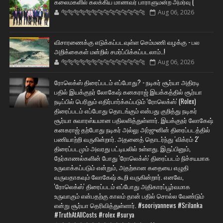
கலைமகளில் கலக்கிய மாணவர் பாராளுமன்ற அமர்வு (
🐅🐅🐅🐅🐅🐅🐆🐆🐆🐆🐆🐆🐆🐆
Aug 06, 2026
விசாரணைக்கு எடுக்கப்படவுள்ள செம்மணி வழக்கு - பல
அறிக்கைகள் மன்றில் சமர்ப்பிக்கப்படலாம்..!
🐅🐅🐅🐅🐅🐅🐆🐆🐆🐆🐆🐆🐆🐆
Aug 06, 2026
ரோலெக்ஸ் திரைப்படம் எப்போது? - நடிகர் சூர்யா அதிரடி
பதில் இயக்குநர் லோகேஷ் கனகராஜ் இயக்கத்தில் சூர்யா
நடிப்பில் பெரிதும் எதிர்பார்க்கப்படும் 'ரோலெக்ஸ்' (Rolex)
திரைப்படம் எப்போது தொடங்கும் என்பது குறித்து நடிகர்
சூர்யா சுவாரஸ்யமான பதிலளித்துள்ளார். இயக்குநர் லோகேஷ்
கனகராஜ் தற்போது நடிகர் அல்லு அர்ஜுனின் திரைப்படத்தில்
பணியாற்றி வருகின்றார். அதனைத் தொடர்ந்து 'விக்ரம் 2'
திரைப்படமும் அவரது பட்டியலில் உள்ளது. இருப்பினும்,
நேர்காணல்களின் போது 'ரோலெக்ஸ்' திரைப்படம் நிச்சயமாக
உருவாக்கப்படும் என்றும், அதற்கான கதையை எழுதி
வருவதாகவும் லோகேஷ் கூறி வருகின்றார். எனவே,
'ரோலெக்ஸ்' திரைப்படம் எப்போது அதிகாரப்பூர்வமாக
உருவாகும் என்பதற்கு காலம் தான் பதில் சொல்ல வேண்டும்
என்று சூர்யா தெரிவித்துள்ளார். #sooriyannews #Srilanka
#TruthAtAllCosts #rolex #surya