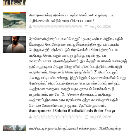
விசாரணைக்கு எடுக்கப்படவுள்ள செம்மணி வழக்கு - பல
அறிக்கைகள் மன்றில் சமர்ப்பிக்கப்படலாம்..!
🐅🐅🐅🐅🐅🐅🐆🐆🐆🐆🐆🐆🐆🐆
Aug 06, 2026
ரோலெக்ஸ் திரைப்படம் எப்போது? - நடிகர் சூர்யா அதிரடி பதில்
இயக்குநர் லோகேஷ் கனகராஜ் இயக்கத்தில் சூர்யா நடிப்பில்
பெரிதும் எதிர்பார்க்கப்படும் 'ரோலெக்ஸ்' (Rolex) திரைப்படம்
எப்போது தொடங்கும் என்பது குறித்து நடிகர் சூர்யா
சுவாரஸ்யமான பதிலளித்துள்ளார். இயக்குநர் லோகேஷ் கனகராஜ்
தற்போது நடிகர் அல்லு அர்ஜுனின் திரைப்படத்தில் பணியாற்றி
வருகின்றார். அதனைத் தொடர்ந்து 'விக்ரம் 2' திரைப்படமும்
அவரது பட்டியலில் உள்ளது. இருப்பினும், நேர்காணல்களின் போது
'ரோலெக்ஸ்' திரைப்படம் நிச்சயமாக உருவாக்கப்படும் என்றும்,
அதற்கான கதையை எழுதி வருவதாகவும் லோகேஷ் கூறி
வருகின்றார். எனவே, 'ரோலெக்ஸ்' திரைப்படம் எப்போது
அதிகாரப்பூர்வமாக உருவாகும் என்பதற்கு காலம் தான் பதில்
சொல்ல வேண்டும் என்று சூர்யா தெரிவித்துள்ளார்.
#sooriyannews #Srilanka #TruthAtAllCosts #rolex #surya
🐅🐅🐅🐅🐅🐅🐆🐆🐆🐆🐆🐆🐆🐆
Aug 06, 2026
வல்வெட்டித்துறையில் குட்டிமணி தங்கத்துரை ஆகியோருக்கு