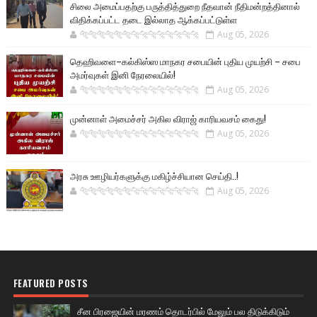
சிலை அமைப்பதற்கு பருத்தித்துறை நீதவான் நீதிமன்றத்தினால்
விதிக்கப்பட்ட தடை இல்லாத ஆக்கப்பட்டுள்ள
🐅🐅🐅🐅🐅🐅🐆🐆🐆🐆🐆🐆🐆🐆
Aug 05, 2026
தெஹிவளை–கல்கிஸ்ஸ மாநகர சபையின் புதிய முயற்சி – சபை
அமர்வுகள் இனி நேரலையில்!
🐅🐅🐅🐅🐅🐅🐆🐆🐆🐆🐆🐆🐆🐆
Aug 05, 2026
முன்னாள் அமைச்சர் அகில விராஜ் காரியவசம் கைது!
🐅🐅🐅🐅🐅🐅🐆🐆🐆🐆🐆🐆🐆🐆
Aug 05, 2026
அரசு ஊழியர்களுக்கு மகிழ்ச்சியான செய்தி..!
🐅🐅🐅🐅🐅🐅🐆🐆🐆🐆🐆🐆🐆🐆
Aug 05, 2026
FEATURED POSTS
சீன பிரஜையின் மரணம் தொடர்பில் மேலும் பல திடுக்கிடும்