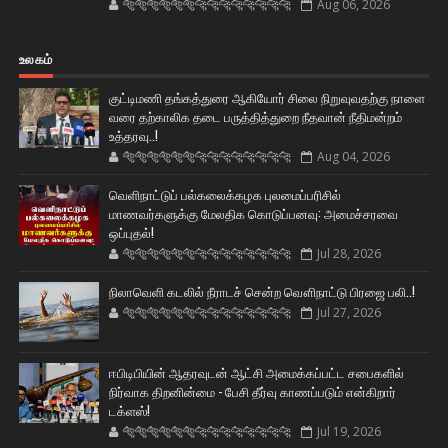
🐅🐅🐅🐅🐅🐅🐆🐆🐆🐆🐆🐆🐆🐆
Aug 06, 2026
உலகம்
குட்டிமணி தங்கத்துரை ஆகியோர் சிலை நிறுவுவதற்கு நாளை
வரை தற்காலிக தடை பருத்தித்துறை நீதவான் நீதிமன்றம்
உத்தரவு..!
🐅🐅🐅🐅🐅🐅🐆🐆🐆🐆🐆🐆🐆🐆
Aug 04, 2026
வெளிநாட்டுப் பல்கலைக்கழக புலமைப்பரிசில்
மாணவர்களுக்கு மேலதிக கொடுப்பனவு: அமைச்சரவை
ஒப்புதல்!
🐅🐅🐅🐅🐅🐅🐆🐆🐆🐆🐆🐆🐆🐆
Jul 28, 2026
நிலாவெளி கடலில் நீராடச் சென்ற வௌிநாட்டு பிரஜை பலி..!
🐅🐅🐅🐅🐅🐅🐆🐆🐆🐆🐆🐆🐆🐆
Jul 27, 2026
ஈபிடிபியின் ஆதரவுடன் ஆட்சி அமைக்கப்பட்ட சபைகளில்
நிர்வாக திறனின்மை - பேசி தீர்வு காணப்படும் என்கிறார்
டக்ளஸ்!
🐅🐅🐅🐅🐅🐅🐆🐆🐆🐆🐆🐆🐆🐆
Jul 19, 2026