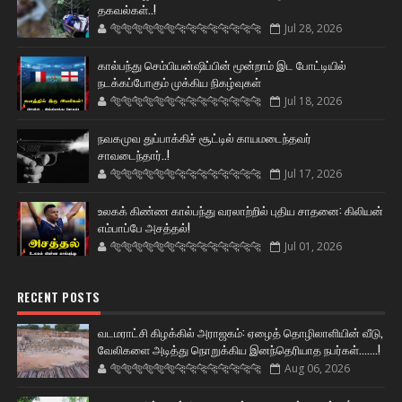
தகவல்கள்..!
🐅🐅🐅🐅🐅🐅🐆🐆🐆🐆🐆🐆🐆🐆
Jul 28, 2026
கால்பந்து செம்பியன்ஷிப்பின் மூன்றாம் இட போட்டியில்
நடக்கப்போகும் முக்கிய நிகழ்வுகள்
🐅🐅🐅🐅🐅🐅🐆🐆🐆🐆🐆🐆🐆🐆
Jul 18, 2026
நவகமுவ துப்பாக்கிச் சூட்டில் காயமடைந்தவர்
சாவடைந்தார்..!
🐅🐅🐅🐅🐅🐅🐆🐆🐆🐆🐆🐆🐆🐆
Jul 17, 2026
உலகக் கிண்ண கால்பந்து வரலாற்றில் புதிய சாதனை: கிலியன்
எம்பாப்பே அசத்தல்!
🐅🐅🐅🐅🐅🐅🐆🐆🐆🐆🐆🐆🐆🐆
Jul 01, 2026
RECENT POSTS
வடமராட்சி கிழக்கில் அராஜகம்: ஏழைத் தொழிலாளியின் வீடு,
வேலிகளை அடித்து நொறுக்கிய இனந்தெரியாத நபர்கள்.......!
🐅🐅🐅🐅🐅🐅🐆🐆🐆🐆🐆🐆🐆🐆
Aug 06, 2026