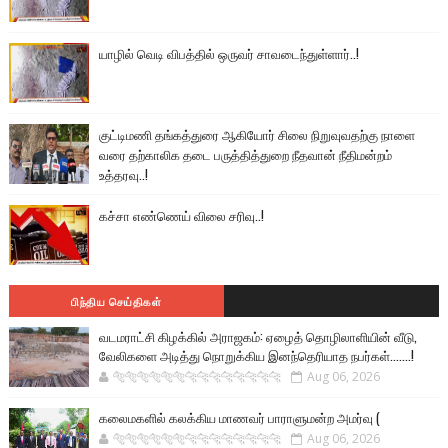
யாழில் வெடி விபத்தில் ஒருவர் சாவடைந்துள்ளார்..!
குட்டிமணி தங்கத்துரை ஆகியோர் சிலை நிறுவுவதற்கு நாளை
வரை தற்காலிக தடை பருத்தித்துறை நீதவான் நீதிமன்றம்
உத்தரவு..!
கச்சா எண்ணெய் விலை சரிவு..!
பிந்திய செய்திகள்
வடமராட்சி கிழக்கில் அராஜகம்: ஏழைத் தொழிலாளியின் வீடு,
வேலிகளை அடித்து நொறுக்கிய இனந்தெரியாத நபர்கள்.......!
🐅🐅🐅🐅🐅🐅🐆🐆🐆🐆🐆🐆🐆🐆
Aug 06, 2026
கலைமகளில் கலக்கிய மாணவர் பாராளுமன்ற அமர்வு (
🐅🐅🐅🐅🐅🐅🐆🐆🐆🐆🐆🐆🐆🐆
Aug 06, 2026