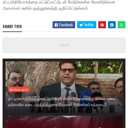
உப்பு விநியோகத்தை கட்டுப்பாட்டுடன் மேற்கொள்ள வேண்டுமென
அமைச்சர் சுனில் ஹந்துனெத்தி குறிப்பிட்டுள்ளார்.
Facebook
Twitter
SHARE THIS
இலங்கை.உலகம்
குட்டிமணி தங்கத்துரை ஆகியோர் சிலை நிறுவுவதற்கு நாளை வரை
தற்காலிக தடை பருத்தித்துறை நீதவான் நீதிமன்றம் உத்தரவு..!