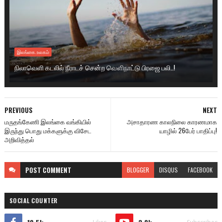
இலங்கை.உலகம்
நிலாவெளி கடலில் நீராடச் சென்ற வௌிநாட்டு பிரஜை பலி..!
PREVIOUS
NEXT
மருதங்கேணி இலங்கை வங்கியில்
அசாதாரண காலநிலை காரணமாக
இருந்து பொது மக்களுக்கு விசேட
யாழில் 26பேர் பாதிப்பு!
அறிவித்தல்
POST
COMMENT
BLOGGER
DISQUS
FACEBOOK
SOCIAL COUNTER