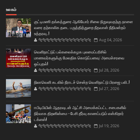
உலகம்
குட்டிமணி தங்கத்துரை ஆகியோர் சிலை நிறுவுவதற்கு நாளை
வரை தற்காலிக தடை பருத்தித்துறை நீதவான் நீதிமன்றம்
உத்தரவு..!
🐅🐅🐅🐅🐅🐅🐆🐆🐆🐆🐆🐆🐆🐆
Aug 04, 2026
வெளிநாட்டுப் பல்கலைக்கழக புலமைப்பரிசில்
மாணவர்களுக்கு மேலதிக கொடுப்பனவு: அமைச்சரவை
ஒப்புதல்!
🐅🐅🐅🐅🐅🐅🐆🐆🐆🐆🐆🐆🐆🐆
Jul 28, 2026
நிலாவெளி கடலில் நீராடச் சென்ற வௌிநாட்டு பிரஜை பலி..!
🐅🐅🐅🐅🐅🐅🐆🐆🐆🐆🐆🐆🐆🐆
Jul 27, 2026
ஈபிடிபியின் ஆதரவுடன் ஆட்சி அமைக்கப்பட்ட சபைகளில்
நிர்வாக திறனின்மை - பேசி தீர்வு காணப்படும் என்கிறார்
டக்ளஸ்!
🐅🐅🐅🐅🐅🐅🐆🐆🐆🐆🐆🐆🐆🐆
Jul 19, 2026