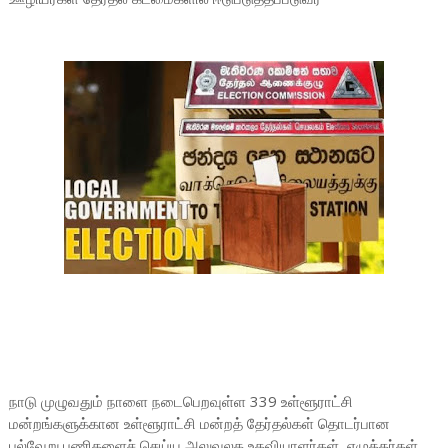
நாடு முழுவதும் நாளை நடைபெறவுள்ள 339 உள்ளூராட்சி
மன்றங்களுக்கான உள்ளூராட்சி மன்றத் தேர்தல்கள் தொடர்பான
பல்வேறு பணிகளைச் செய்ய அலுவலக உதவியாளர்கள், எழுத்தர்கள்