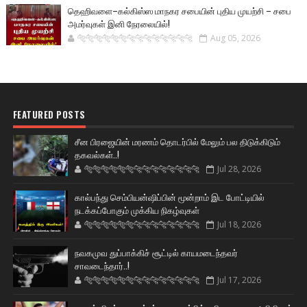
தெஹிவளை–கல்கிஸ்ஸ மாநகர சபையின் புதிய முயற்சி – சபை
அமர்வுகள் இனி நேரலையில்!
🐅🐅🐅🐅🐅🐅🐆🐆🐆🐆🐆🐆🐆🐆
Aug 05, 2026
FEATURED POSTS
சீன பிரஜையின் மரணம் தொடர்பில் மேலும் பல திடுக்கிடும்
தகவல்கள்..!
🐅🐅🐅🐅🐅🐅🐆🐆🐆🐆🐆🐆🐆🐆
Jul 28, 2026
கால்பந்து செம்பியன்ஷிப்பின் மூன்றாம் இட போட்டியில்
நடக்கப்போகும் முக்கிய நிகழ்வுகள்
🐅🐅🐅🐅🐅🐅🐆🐆🐆🐆🐆🐆🐆🐆
Jul 18, 2026
நவகமுவ துப்பாக்கிச் சூட்டில் காயமடைந்தவர்
சாவடைந்தார்..!
🐅🐅🐅🐅🐅🐅🐆🐆🐆🐆🐆🐆🐆🐆
Jul 17, 2026