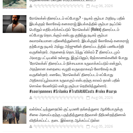
🐅🐅🐅🐅🐅🐅🐆🐆🐆🐆🐆🐆🐆🐆
Aug 06, 2026
ரோலெக்ஸ் திரைப்படம் எப்போது? - நடிகர் சூர்யா அதிரடி பதில்
இயக்குநர் லோகேஷ் கனகராஜ் இயக்கத்தில் சூர்யா நடிப்பில்
பெரிதும் எதிர்பார்க்கப்படும் 'ரோலெக்ஸ்' (Rolex) திரைப்படம்
எப்போது தொடங்கும் என்பது குறித்து நடிகர் சூர்யா
சுவாரஸ்யமான பதிலளித்துள்ளார். இயக்குநர் லோகேஷ் கனகராஜ்
தற்போது நடிகர் அல்லு அர்ஜுனின் திரைப்படத்தில் பணியாற்றி
வருகின்றார். அதனைத் தொடர்ந்து 'விக்ரம் 2' திரைப்படமும்
அவரது பட்டியலில் உள்ளது. இருப்பினும், நேர்காணல்களின் போது
'ரோலெக்ஸ்' திரைப்படம் நிச்சயமாக உருவாக்கப்படும் என்றும்,
அதற்கான கதையை எழுதி வருவதாகவும் லோகேஷ் கூறி
வருகின்றார். எனவே, 'ரோலெக்ஸ்' திரைப்படம் எப்போது
அதிகாரப்பூர்வமாக உருவாகும் என்பதற்கு காலம் தான் பதில்
சொல்ல வேண்டும் என்று சூர்யா தெரிவித்துள்ளார்.
#sooriyannews #Srilanka #TruthAtAllCosts #rolex #surya
🐅🐅🐅🐅🐅🐅🐆🐆🐆🐆🐆🐆🐆🐆
Aug 06, 2026
வல்வெட்டித்துறையில் குட்டிமணி தங்கத்துரை ஆகியோருக்கு
சிலை அமைப்பதற்கு பருத்தித்துறை நீதவான் நீதிமன்றத்தினால்
விதிக்கப்பட்ட தடை இல்லாத ஆக்கப்பட்டுள்ள
🐅🐅🐅🐅🐅🐅🐆🐆🐆🐆🐆🐆🐆🐆
Aug 05, 2026