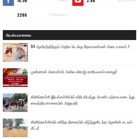
18.5k
2.8k
Likes
Subscribes
2286
Followers
பிரபல்யமானவை
84 ஆயிரத்திற்கும் அதிக டெங்கு நோயாளர்கள் அடையாளம்..!
முன்னாள் அமைச்சர் அகில விராஜ் காரியவசம் கைது!
கிளிநொச்சி இயக்கச்சியில் வீதி விபத்து: பெண் படுகாயமடைந்து
வைத்தியசாலையில் அனுமதி
கிளிநொச்சியில் எரிந்த நிலையில் வீழ்ந்துகிடந்த ஆணின் சடலம்
மீட்பு!