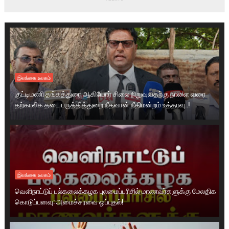
இலங்கை.உலகம்
குட்டிமணி தங்கத்துரை ஆகியோர் சிலை நிறுவுவதற்கு நாளை வரை
தற்காலிக தடை பருத்தித்துறை நீதவான் நீதிமன்றம் உத்தரவு..!
இலங்கை.உலகம்
வெளிநாட்டுப் பல்கலைக்கழக புலமைப்பரிசில் மாணவர்களுக்கு மேலதிக
கொடுப்பனவு: அமைச்சரவை ஒப்புதல்!