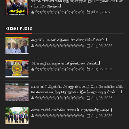
உலகக் கிண்ண கால்பந்து வரலாற்றில் புதிய சாதனை: கிலியன்
எம்பாப்பே அசத்தல்!
🐅🐅🐅🐅🐅🐅🐆🐆🐆🐆🐆🐆🐆🐆
Jul 01, 2026
RECENT POSTS
தையிட்டி பவானி வீதியை மிக விரைவில் மீட்போம்..!
🐅🐅🐅🐅🐅🐅🐆🐆🐆🐆🐆🐆🐆🐆
Aug 06, 2026
அரசு ஊழியர்களுக்கு மகிழ்ச்சியான செய்தி..!
🐅🐅🐅🐅🐅🐅🐆🐆🐆🐆🐆🐆🐆🐆
Aug 06, 2026
வடமராட்சி கிழக்கில் அராஜகம்: ஏழைத் தொழிலாளியின் வீடு,
வேலிகளை அடித்து நொறுக்கிய இனந்தெரியாத நபர்கள்.......!
🐅🐅🐅🐅🐅🐅🐆🐆🐆🐆🐆🐆🐆🐆
Aug 06, 2026
கலைமகளில் கலக்கிய மாணவர் பாராளுமன்ற அமர்வு (
🐅🐅🐅🐅🐅🐅🐆🐆🐆🐆🐆🐆🐆🐆
Aug 06, 2026