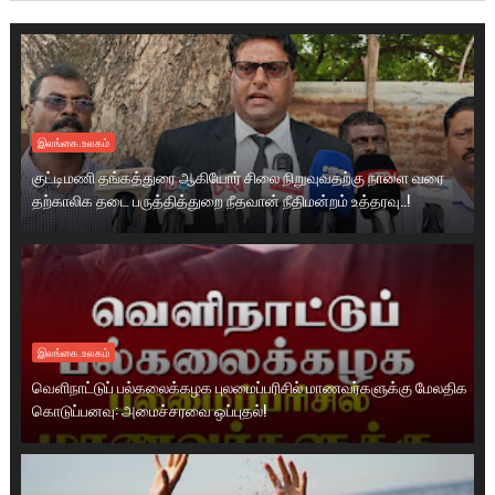
இலங்கை.உலகம்
குட்டிமணி தங்கத்துரை ஆகியோர் சிலை நிறுவுவதற்கு நாளை வரை
தற்காலிக தடை பருத்தித்துறை நீதவான் நீதிமன்றம் உத்தரவு..!
இலங்கை.உலகம்
வெளிநாட்டுப் பல்கலைக்கழக புலமைப்பரிசில் மாணவர்களுக்கு மேலதிக
கொடுப்பனவு: அமைச்சரவை ஒப்புதல்!