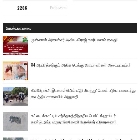
2286
Followers
பிரபல்யமானவை
முன்னாள் அமைச்சர் அகில விராஜ் காரியவசம் கைது!
84 ஆயிரத்திற்கும் அதிக டெங்கு நோயாளர்கள் அடையாளம்..!
கிளிநொச்சி இயக்கச்சியில் வீதி விபத்து: பெண் படுகாயமடைந்து
வைத்தியசாலையில் அனுமதி
கட்டைக்காட்டில் சந்தேகத்திற்குரிய பெல்ட் ஹோல்டர்
கண்டெடுப்பு மருதாங்ககேணி போலீசார் விசாரணை!