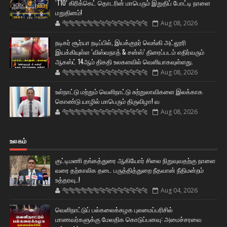
‘T10’ கிரிக்கெட் தொடரின் மாபெரும் இறுதிப் போட்டி நாளை
மறுதினம்!
🐅🐅🐅🐅🐅🐅🐆🐆🐆🐆🐆🐆🐆🐆
Aug 08, 2026
நடிகர் சூர்யா நடிப்பில், இயக்குநர் வெங்கி அட்லூரி
இயக்கியுள்ள ‘விஸ்வநாத் & சன்ஸ்’ திரைப்படம் எதிர்வரும்
ஆகஸ்ட் 14ஆம் திகதி உலகளவில் வெளியாகவுள்ளது.
🐅🐅🐅🐅🐅🐅🐆🐆🐆🐆🐆🐆🐆🐆
Aug 08, 2026
உள்நாட்டு மற்றும் வெளிநாட்டு சுற்றுலாவிகளை இலக்காக
கொண்டு யாழில் மாபெரும் திருவிழா! வ
🐅🐅🐅🐅🐅🐅🐆🐆🐆🐆🐆🐆🐆🐆
Aug 08, 2026
உலகம்
குட்டிமணி தங்கத்துரை ஆகியோர் சிலை நிறுவுவதற்கு நாளை
வரை தற்காலிக தடை பருத்தித்துறை நீதவான் நீதிமன்றம்
உத்தரவு..!
🐅🐅🐅🐅🐅🐅🐆🐆🐆🐆🐆🐆🐆🐆
Aug 04, 2026
வெளிநாட்டுப் பல்கலைக்கழக புலமைப்பரிசில்
மாணவர்களுக்கு மேலதிக கொடுப்பனவு: அமைச்சரவை