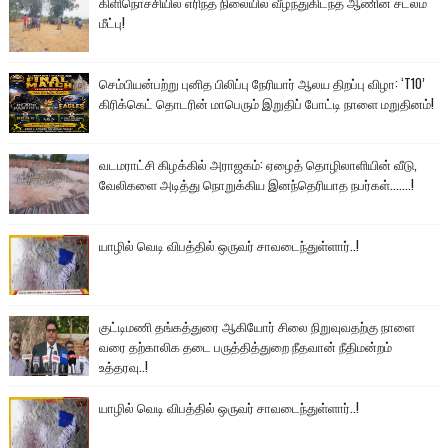
கிளிநொச்சியில் எரிந்த நிலையில் வீழ்ந்துகிடந்த ஆணின் சடலம்
மீட்பு!
செம்பியன்பற்று புனித பிலிப்பு நேரியார் ஆலய திறப்பு விழா: ‘T10’
கிரிக்கெட் தொடரின் மாபெரும் இறுதிப் போட்டி நாளை மறுதினம்!
வடமராட்சி கிழக்கில் அராஜகம்: ஏழைத் தொழிலாளியின் வீடு,
வேலிகளை அடித்து நொறுக்கிய இனந்தெரியாத நபர்கள்.......!
யாழில் வெடி விபத்தில் ஒருவர் சாவடைந்துள்ளார்..!
குட்டிமணி தங்கத்துரை ஆகியோர் சிலை நிறுவுவதற்கு நாளை
வரை தற்காலிக தடை பருத்தித்துறை நீதவான் நீதிமன்றம்
உத்தரவு..!
யாழில் வெடி விபத்தில் ஒருவர் சாவடைந்துள்ளார்..!