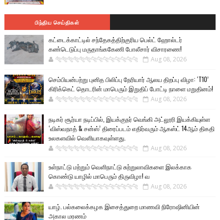
பிந்திய செய்திகள்
கட்டைக்காட்டில் சந்தேகத்திற்குரிய பெல்ட் ஹோல்டர்
கண்டெடுப்பு மருதாங்ககேணி போலீசார் விசாரணை!
🐅🐅🐅🐅🐅🐅🐆🐆🐆🐆🐆🐆🐆🐆
Aug 08, 2026
செம்பியன்பற்று புனித பிலிப்பு நேரியார் ஆலய திறப்பு விழா: ‘T10’
கிரிக்கெட் தொடரின் மாபெரும் இறுதிப் போட்டி நாளை மறுதினம்!
🐅🐅🐅🐅🐅🐅🐆🐆🐆🐆🐆🐆🐆🐆
Aug 08, 2026
நடிகர் சூர்யா நடிப்பில், இயக்குநர் வெங்கி அட்லூரி இயக்கியுள்ள
‘விஸ்வநாத் & சன்ஸ்’ திரைப்படம் எதிர்வரும் ஆகஸ்ட் 14ஆம் திகதி
உலகளவில் வெளியாகவுள்ளது.
🐅🐅🐅🐅🐅🐅🐆🐆🐆🐆🐆🐆🐆🐆
Aug 08, 2026
உள்நாட்டு மற்றும் வெளிநாட்டு சுற்றுலாவிகளை இலக்காக
கொண்டு யாழில் மாபெரும் திருவிழா! வ
🐅🐅🐅🐅🐅🐅🐆🐆🐆🐆🐆🐆🐆🐆
Aug 08, 2026
யாழ். பல்கலைக்கழக இசைத்துறை மாணவி நிரோஷினியின்
அகால மரணம்