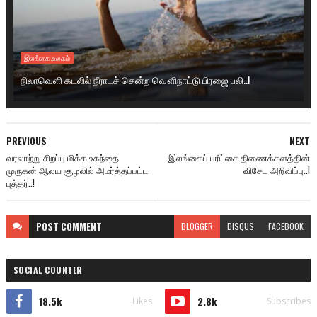
இலங்கை.உலகம்
நிலாவெளி கடலில் நீராடச் சென்ற வௌிநாட்டு பிரஜை பலி..!
PREVIOUS
NEXT
வரலாற்று சிறப்பு மிக்க உகந்தை
இலங்கைப் பரீட்சை திணைக்களத்தின்
முருகன் ஆலய சூழலில் அமர்த்தப்பட்ட
விசேட அறிவிப்பு..!
புத்தர்..!
POST
COMMENT
BLOGGER
DISQUS
FACEBOOK
SOCIAL COUNTER
18.5k
2.8k
Likes
Subscribes