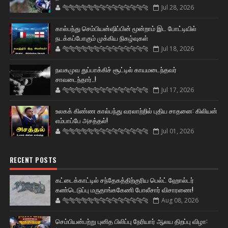
🐅🐅🐅🐅🐅🐅🐆🐆🐆🐆🐆🐆🐆🐆
Jul 28, 2026
கால்பந்து செம்பியன்ஷிப்பின் மூன்றாம் இட போட்டியில்
நடக்கப்போகும் முக்கிய நிகழ்வுகள்
🐅🐅🐅🐅🐅🐅🐆🐆🐆🐆🐆🐆🐆🐆
Jul 18, 2026
நவகமுவ துப்பாக்கிச் சூட்டில் காயமடைந்தவர்
சாவடைந்தார்..!
🐅🐅🐅🐅🐅🐅🐆🐆🐆🐆🐆🐆🐆🐆
Jul 17, 2026
உலகக் கிண்ண கால்பந்து வரலாற்றில் புதிய சாதனை: கிலியன்
எம்பாப்பே அசத்தல்!
🐅🐅🐅🐅🐅🐅🐆🐆🐆🐆🐆🐆🐆🐆
Jul 01, 2026
RECENT POSTS
கட்டைக்காட்டில் சந்தேகத்திற்குரிய பெல்ட் ஹோல்டர்
கண்டெடுப்பு மருதாங்ககேணி போலீசார் விசாரணை!
🐅🐅🐅🐅🐅🐅🐆🐆🐆🐆🐆🐆🐆🐆
Aug 08, 2026
செம்பியன்பற்று புனித பிலிப்பு நேரியார் ஆலய திறப்பு விழா: