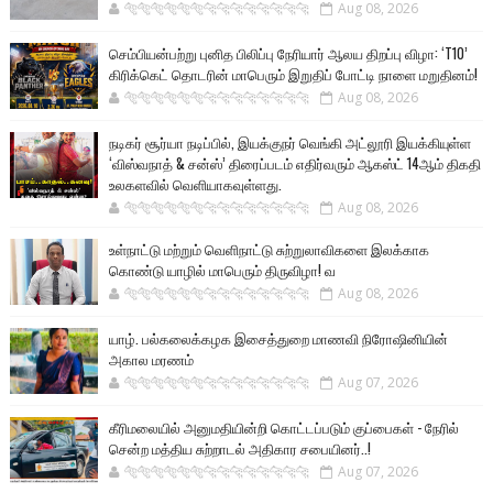
🐅🐅🐅🐅🐅🐅🐆🐆🐆🐆🐆🐆🐆🐆
Aug 08, 2026
செம்பியன்பற்று புனித பிலிப்பு நேரியார் ஆலய திறப்பு விழா: ‘T10’
கிரிக்கெட் தொடரின் மாபெரும் இறுதிப் போட்டி நாளை மறுதினம்!
🐅🐅🐅🐅🐅🐅🐆🐆🐆🐆🐆🐆🐆🐆
Aug 08, 2026
நடிகர் சூர்யா நடிப்பில், இயக்குநர் வெங்கி அட்லூரி இயக்கியுள்ள
‘விஸ்வநாத் & சன்ஸ்’ திரைப்படம் எதிர்வரும் ஆகஸ்ட் 14ஆம் திகதி
உலகளவில் வெளியாகவுள்ளது.
🐅🐅🐅🐅🐅🐅🐆🐆🐆🐆🐆🐆🐆🐆
Aug 08, 2026
உள்நாட்டு மற்றும் வெளிநாட்டு சுற்றுலாவிகளை இலக்காக
கொண்டு யாழில் மாபெரும் திருவிழா! வ
🐅🐅🐅🐅🐅🐅🐆🐆🐆🐆🐆🐆🐆🐆
Aug 08, 2026
யாழ். பல்கலைக்கழக இசைத்துறை மாணவி நிரோஷினியின்
அகால மரணம்
🐅🐅🐅🐅🐅🐅🐆🐆🐆🐆🐆🐆🐆🐆
Aug 07, 2026
கீரிமலையில் அனுமதியின்றி கொட்டப்படும் குப்பைகள் - நேரில்
சென்ற மத்திய சுற்றாடல் அதிகார சபையினர்..!
🐅🐅🐅🐅🐅🐅🐆🐆🐆🐆🐆🐆🐆🐆
Aug 07, 2026