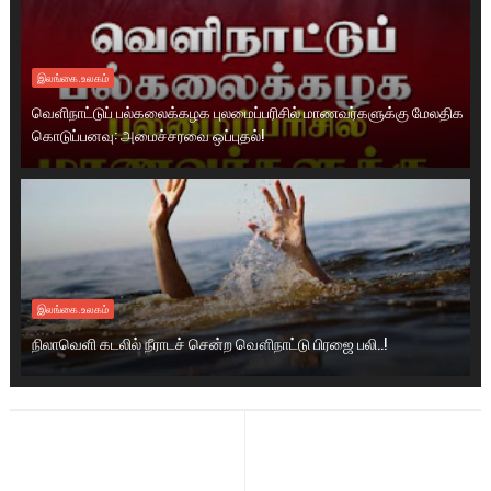
இலங்கை.உலகம்
வெளிநாட்டுப் பல்கலைக்கழக புலமைப்பரிசில் மாணவர்களுக்கு மேலதிக
கொடுப்பனவு: அமைச்சரவை ஒப்புதல்!
இலங்கை.உலகம்
நிலாவெளி கடலில் நீராடச் சென்ற வௌிநாட்டு பிரஜை பலி..!