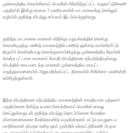
முல்லைத்தீவு கொக்கிளாய் பொலிஸ் பிரிவிற்குட்பட்ட கருநாட்டுகேணி
பகுதியில் இன்று காலை 7 மணியளவில் பாடசாலைக்கு செல்லும்
வழியில் குறித்த விபத்து சம்பவம் இடம்பெற்றுள்ளது.
குறித்த பாடசாலை மாணவி வீதிக்கு மறுபக்கத்தில் சென்று
கொண்டிருந்த பணிஷ் வாகனத்தில் பணிஷ் ஒன்றை வாங்கிவிட்டு
திரும்பி சென்றபோது கொக்குளாயிலிருந்து முல்லைத்தீவு நோக்கி
சென்ற பட்டாரக வாகனம் மோதி விபத்தினை ஏற்படுத்தியுள்ளது.
விபத்தில் காயமடைந்த மாணவி முல்லைத்தீவு மாவட்ட
மருத்துவமனையில் அனுமதிக்கப்பட்ட நிலையில் சிகிச்சை பலனின்றி
உயிரிழந்துள்ளார்.
இந்த விபத்தினை ஏற்படுத்திய வாகனத்தின் சாரதியான புத்தளம்
பகுதியினை சேர்ந்த நபரை கொக்கிளாய் பொலிஸ் கைது
செய்துள்ளதுடன் குறித்த விபத்து தொடர்பிலான மேலதிக
விசாரணைகளை மேற்கொண்டு வருகின்றனர். எட்டு வயதுடைய
மாதீஸ்வரன் நர்மதா என்ற தரம் மூன்றில் கர்நாட்டுகேணி அ.த.க
பாடசாலையில் கல்விகற்கும் பாடசாலை மாணவியே குறித்த