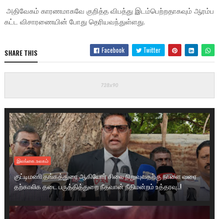
அதிவேகம் காரணமாகவே குறித்த விபத்து இடம்பெற்றதாகவும் ஆரம்ப
கட்ட விசாரணையின் போது தெரியவந்துள்ளது.
Facebook
Twitter
SHARE THIS
இலங்கை.உலகம்
குட்டிமணி தங்கத்துரை ஆகியோர் சிலை நிறுவுவதற்கு நாளை வரை
தற்காலிக தடை பருத்தித்துறை நீதவான் நீதிமன்றம் உத்தரவு..!