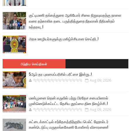
குட்டிமணி தங்கத்துரை ஆகியோர் சிலை நிறுவுவதற்கு நாளை
வரை தற்காலிக தடை பருத்தித்துறை நீதவான் நீதிமன்றம்
உத்தரவு..!
அரசு ஊழியர்களுக்கு மகிழ்ச்சியான செய்தி..!
பிந்திய செய்திகள்
5ஆம் தர புலமைப்பரிசில் பரீட்சை இன்று..!
🐅🐅🐅🐅🐅🐅🐆🐆🐆🐆🐆🐆🐆🐆
Aug 09, 2026
மண்முனை தென் எருவில் பற்று பிரதேச சபையினால்
முன்னெடுக்கப்பட்ட தேசிய தூய்மை தின நிகழ்ச்சி..!
🐅🐅🐅🐅🐅🐅🐆🐆🐆🐆🐆🐆🐆🐆
Aug 09, 2026
கட்டைக்காட்டில் சந்தேகத்திற்குரிய பெல்ட் ஹோல்டர்
கண்டெடுப்பு மருதாங்ககேணி போலீசார் விசாரணை!