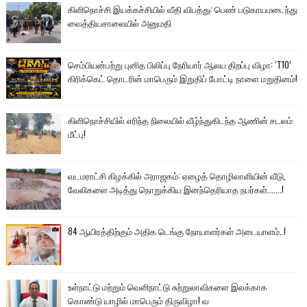
கிளிநொச்சி இயக்கச்சியில் வீதி விபத்து: பெண் படுகாயமடைந்து
வைத்தியசாலையில் அனுமதி
செம்பியன்பற்று புனித பிலிப்பு நேரியார் ஆலய திறப்பு விழா: ‘T10’
கிரிக்கெட் தொடரின் மாபெரும் இறுதிப் போட்டி நாளை மறுதினம்!
கிளிநொச்சியில் எரிந்த நிலையில் வீழ்ந்துகிடந்த ஆணின் சடலம்
மீட்பு!
வடமராட்சி கிழக்கில் அராஜகம்: ஏழைத் தொழிலாளியின் வீடு,
வேலிகளை அடித்து நொறுக்கிய இனந்தெரியாத நபர்கள்.......!
84 ஆயிரத்திற்கும் அதிக டெங்கு நோயாளர்கள் அடையாளம்..!
உள்நாட்டு மற்றும் வெளிநாட்டு சுற்றுலாவிகளை இலக்காக
கொண்டு யாழில் மாபெரும் திருவிழா! வ