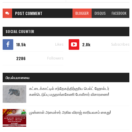
POST
COMMENT
BLOGGER
DISQUS
FACEBOOK
SOCIAL COUNTER
18.5k
2.8k
Likes
Subscribes
2286
Followers
பிரபல்யமானவை
கட்டைக்காட்டில் சந்தேகத்திற்குரிய பெல்ட் ஹோல்டர்
கண்டெடுப்பு மருதாங்ககேணி போலீசார் விசாரணை!
முன்னாள் அமைச்சர் அகில விராஜ் காரியவசம் கைது!