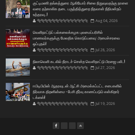
குட்டிமணி தங்கத்துரை ஆகியோர் சிலை நிறுவுவதற்கு நாளை
வரை தற்காலிக தடை பருத்தித்துறை நீதவான் நீதிமன்றம்
உத்தரவு..!
🐅🐅🐅🐅🐅🐅🐆🐆🐆🐆🐆🐆🐆🐆
Aug 04, 2026
வெளிநாட்டுப் பல்கலைக்கழக புலமைப்பரிசில்
மாணவர்களுக்கு மேலதிக கொடுப்பனவு: அமைச்சரவை
ஒப்புதல்!
🐅🐅🐅🐅🐅🐅🐆🐆🐆🐆🐆🐆🐆🐆
Jul 28, 2026
நிலாவெளி கடலில் நீராடச் சென்ற வௌிநாட்டு பிரஜை பலி..!
🐅🐅🐅🐅🐅🐅🐆🐆🐆🐆🐆🐆🐆🐆
Jul 27, 2026
ஈபிடிபியின் ஆதரவுடன் ஆட்சி அமைக்கப்பட்ட சபைகளில்
நிர்வாக திறனின்மை - பேசி தீர்வு காணப்படும் என்கிறார்
டக்ளஸ்!
🐅🐅🐅🐅🐅🐅🐆🐆🐆🐆🐆🐆🐆🐆
Jul 19, 2026