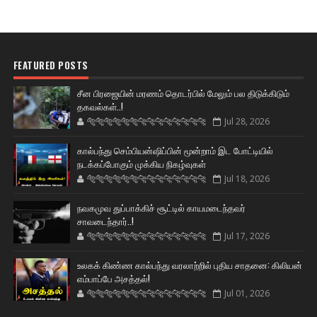
FEATURED POSTS
சீன பிரஜையின் மரணம் தொடர்பில் மேலும் பல திடுக்கிடும்
தகவல்கள்..!
🐅🐅🐅🐅🐅🐅🐆🐆🐆🐆🐆🐆🐆🐆
Jul 28, 2026
கால்பந்து செம்பியன்ஷிப்பின் மூன்றாம் இட போட்டியில்
நடக்கப்போகும் முக்கிய நிகழ்வுகள்
🐅🐅🐅🐅🐅🐅🐆🐆🐆🐆🐆🐆🐆🐆
Jul 18, 2026
நவகமுவ துப்பாக்கிச் சூட்டில் காயமடைந்தவர்
சாவடைந்தார்..!
🐅🐅🐅🐅🐅🐅🐆🐆🐆🐆🐆🐆🐆🐆
Jul 17, 2026
உலகக் கிண்ண கால்பந்து வரலாற்றில் புதிய சாதனை: கிலியன்
எம்பாப்பே அசத்தல்!
🐅🐅🐅🐅🐅🐅🐆🐆🐆🐆🐆🐆🐆🐆
Jul 01, 2026