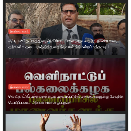
இலங்கை.உலகம்
குட்டிமணி தங்கத்துரை ஆகியோர் சிலை நிறுவுவதற்கு நாளை வரை
தற்காலிக தடை பருத்தித்துறை நீதவான் நீதிமன்றம் உத்தரவு..!
இலங்கை.உலகம்
வெளிநாட்டுப் பல்கலைக்கழக புலமைப்பரிசில் மாணவர்களுக்கு மேலதிக
கொடுப்பனவு: அமைச்சரவை ஒப்புதல்!