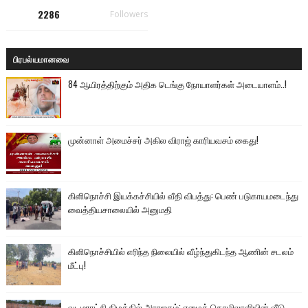
2286
Followers
பிரபல்யமானவை
84 ஆயிரத்திற்கும் அதிக டெங்கு நோயாளர்கள் அடையாளம்..!
முன்னாள் அமைச்சர் அகில விராஜ் காரியவசம் கைது!
கிளிநொச்சி இயக்கச்சியில் வீதி விபத்து: பெண் படுகாயமடைந்து
வைத்தியசாலையில் அனுமதி
கிளிநொச்சியில் எரிந்த நிலையில் வீழ்ந்துகிடந்த ஆணின் சடலம்
மீட்பு!
வடமராட்சி கிழக்கில் அராஜகம்: ஏழைத் தொழிலாளியின் வீடு,