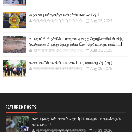
அரசு ஊழியர்களுக்கு மகிழ்ச்சியான செய்தி..!
🐅🐅🐅🐅🐅🐅🐆🐆🐆🐆🐆🐆🐆🐆
Aug 06, 2026
வடமராட்சி கிழக்கில் அராஜகம்: ஏழைத் தொழிலாளியின் வீடு,
வேலிகளை அடித்து நொறுக்கிய இனந்தெரியாத நபர்கள்.......!
🐅🐅🐅🐅🐅🐅🐆🐆🐆🐆🐆🐆🐆🐆
Aug 06, 2026
கலைமகளில் கலக்கிய மாணவர் பாராளுமன்ற அமர்வு (
🐅🐅🐅🐅🐅🐅🐆🐆🐆🐆🐆🐆🐆🐆
Aug 06, 2026
FEATURED POSTS
சீன பிரஜையின் மரணம் தொடர்பில் மேலும் பல திடுக்கிடும்
தகவல்கள்..!
🐅🐅🐅🐅🐅🐅🐆🐆🐆🐆🐆🐆🐆🐆
Jul 28, 2026