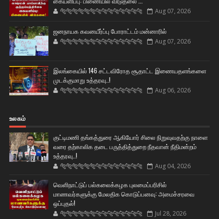
கையளிப்பு: பிணையில் விடுதலை ...
🐅🐅🐅🐅🐅🐅🐆🐆🐆🐆🐆🐆🐆🐆
Aug 07, 2026
ஜனநாயக கவனயீர்ப்பு போராட்டம் மன்னாரில்
🐅🐅🐅🐅🐅🐅🐆🐆🐆🐆🐆🐆🐆🐆
Aug 07, 2026
இலங்கையில் 146 சட்டவிரோத சூதாட்ட இணையதளங்களை
முடக்குமாறு உத்தரவு..!
🐅🐅🐅🐅🐅🐅🐆🐆🐆🐆🐆🐆🐆🐆
Aug 06, 2026
உலகம்
குட்டிமணி தங்கத்துரை ஆகியோர் சிலை நிறுவுவதற்கு நாளை
வரை தற்காலிக தடை பருத்தித்துறை நீதவான் நீதிமன்றம்
உத்தரவு..!
🐅🐅🐅🐅🐅🐅🐆🐆🐆🐆🐆🐆🐆🐆
Aug 04, 2026
வெளிநாட்டுப் பல்கலைக்கழக புலமைப்பரிசில்
மாணவர்களுக்கு மேலதிக கொடுப்பனவு: அமைச்சரவை
ஒப்புதல்!
🐅🐅🐅🐅🐅🐅🐆🐆🐆🐆🐆🐆🐆🐆
Jul 28, 2026