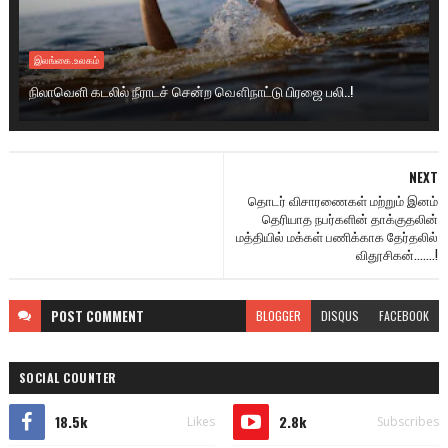
இலங்கை.உலகம்
நிலாவெளி கடலில் நீராடச் சென்ற வௌிநாட்டு பிரஜை பலி..!
NEXT
தொடர் விசாரணைகள் மற்றும் இனம்
தெரியாத நபர்களின் தாக்குதலின்
மத்தியில் மக்கள் பணிக்காக தேர்தலில்
விதூசிகன்.......!
POST
COMMENT
BLOGGER
DISQUS
FACEBOOK
SOCIAL COUNTER
18.5k
2.8k
Likes
Subscribes