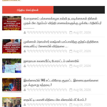
பிந்திய செய்திகள்
பேராதனைப் பல்கலைக்கழக கல்வி நடவடிக்கைகள் திங்கள்
முதல் மீள ஆரம்பம்: விடுதி மாணவர்களுக்கு முக்கிய அறிவிப்பு!
...............
🐅🐅🐅🐅🐅🐅🐆🐆🐆🐆🐆🐆🐆🐆
Aug 07, 2026
முன்னாள் அமைச்சர் லக்ஷ்மன் யாப்பாவிற்கு குற்றப்பத்திரிகை
கையளிப்பு: பிணையில் விடுதலை ...
🐅🐅🐅🐅🐅🐅🐆🐆🐆🐆🐆🐆🐆🐆
Aug 07, 2026
ஜனநாயக கவனயீர்ப்பு போராட்டம் மன்னாரில்
🐅🐅🐅🐅🐅🐅🐆🐆🐆🐆🐆🐆🐆🐆
Aug 07, 2026
இலங்கையில் 146 சட்டவிரோத சூதாட்ட இணையதளங்களை
முடக்குமாறு உத்தரவு..!
🐅🐅🐅🐅🐅🐅🐆🐆🐆🐆🐆🐆🐆🐆
Aug 06, 2026
தையிட்டி பவானி வீதியை மிக விரைவில் மீட்போம்..!
🐅🐅🐅🐅🐅🐅🐆🐆🐆🐆🐆🐆🐆🐆
Aug 06, 2026