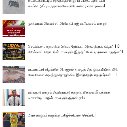
கட்டைக்காட்டில் சந்தேகத்திற்குரிய பெல்ட் ஹோல்டர்
கண்டெடுப்பு மருதாங்ககேணி போலீசார் விசாரணை!
முன்னாள் அமைச்சர் அகில விராஜ் காரியவசம் கைது!
செம்பியன்பற்று புனித பிலிப்பு நேரியார் ஆலய திறப்பு விழா: ‘T10’
கிரிக்கெட் தொடரின் மாபெரும் இறுதிப் போட்டி நாளை மறுதினம்!
வடமராட்சி கிழக்கில் அராஜகம்: ஏழைத் தொழிலாளியின் வீடு,
வேலிகளை அடித்து நொறுக்கிய இனந்தெரியாத நபர்கள்.......!
உள்நாட்டு மற்றும் வெளிநாட்டு சுற்றுலாவிகளை இலக்காக
கொண்டு யாழில் மாபெரும் திருவிழா! வ
அரசு ஊழியர்களுக்கு மகிழ்ச்சியான செய்தி..!