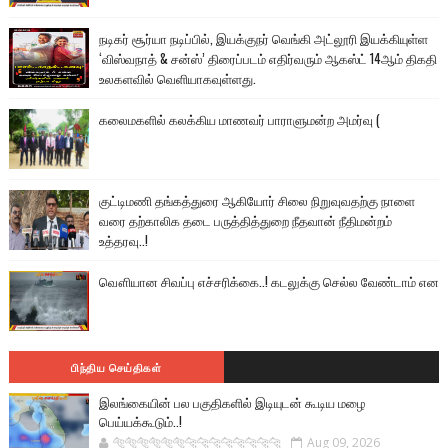
நடிகர் சூர்யா நடிப்பில், இயக்குநர் வெங்கி அட்லூரி இயக்கியுள்ள
‘விஸ்வநாத் & சன்ஸ்’ திரைப்படம் எதிர்வரும் ஆகஸ்ட் 14ஆம் திகதி
உலகளவில் வெளியாகவுள்ளது.
கலைமகளில் கலக்கிய மாணவர் பாராளுமன்ற அமர்வு (
குட்டிமணி தங்கத்துரை ஆகியோர் சிலை நிறுவுவதற்கு நாளை
வரை தற்காலிக தடை பருத்தித்துறை நீதவான் நீதிமன்றம்
உத்தரவு..!
வௌியான சிவப்பு எச்சரிக்கை..! கடலுக்கு செல்ல வேண்டாம் என
பிந்திய செய்திகள்
இலங்கையின் பல பகுதிகளில் இடியுடன் கூடிய மழை
பெய்யக்கூடும்..!
🐅🐅🐅🐅🐅🐅🐆🐆🐆🐆🐆🐆🐆🐆
Aug 09, 2026