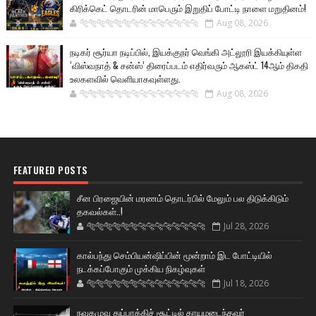
கிரிக்கெட் தொடரின் மாபெரும் இறுதிப் போட்டி நாளை மறுதினம்!
🐅🐅🐅🐅🐅🐅🐆🐆🐆🐆🐆🐆🐆🐆
Aug 08, 2026
நடிகர் சூர்யா நடிப்பில், இயக்குநர் வெங்கி அட்லூரி இயக்கியுள்ள
‘விஸ்வநாத் & சன்ஸ்’ திரைப்படம் எதிர்வரும் ஆகஸ்ட் 14ஆம் திகதி
உலகளவில் வெளியாகவுள்ளது.
🐅🐅🐅🐅🐅🐅🐆🐆🐆🐆🐆🐆🐆🐆
Aug 08, 2026
FEATURED POSTS
சீன பிரஜையின் மரணம் தொடர்பில் மேலும் பல திடுக்கிடும்
தகவல்கள்..!
🐅🐅🐅🐅🐅🐅🐆🐆🐆🐆🐆🐆🐆🐆
Jul 28, 2026
கால்பந்து செம்பியன்ஷிப்பின் மூன்றாம் இட போட்டியில்
நடக்கப்போகும் முக்கிய நிகழ்வுகள்
🐅🐅🐅🐅🐅🐅🐆🐆🐆🐆🐆🐆🐆🐆
Jul 18, 2026
நவகமுவ துப்பாக்கிச் சூட்டில் காயமடைந்தவர்