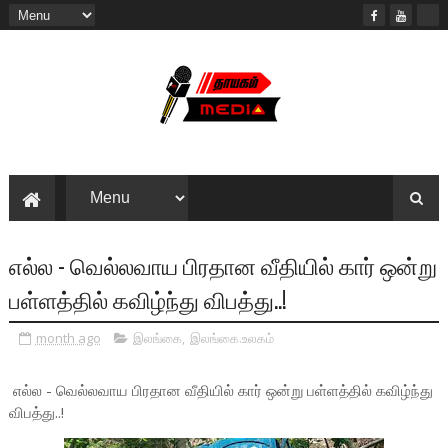
எல்ல - வெல்லவாய பிரதான வீதியில் கார் ஒன்று
பள்ளத்தில் கவிழ்ந்து விபத்து..!
month ago
இலங்கை
,
இலங்கை.உலகம்
எல்ல - வெல்லவாய பிரதான வீதியில் கார் ஒன்று பள்ளத்தில் கவிழ்ந்து
விபத்து..!