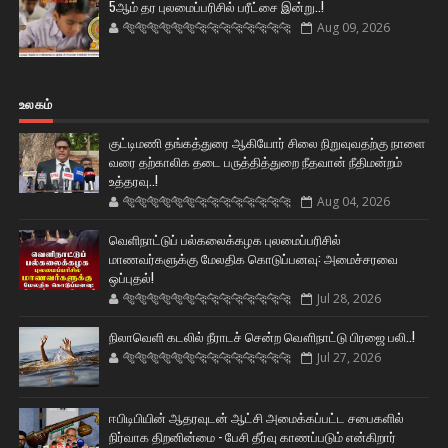
5ஆம் தர புலமைப்பரிசில் பரீட்சை இன்று..!
🐅🐅🐅🐅🐅🐅🐆🐆🐆🐆🐆🐆🐆🐆
Aug 09, 2026
உலகம்
குட்டிமணி தங்கத்துரை ஆகியோர் சிலை நிறுவுவதற்கு நாளை
வரை தற்காலிக தடை பருத்தித்துறை நீதவான் நீதிமன்றம்
உத்தரவு..!
🐅🐅🐅🐅🐅🐅🐆🐆🐆🐆🐆🐆🐆🐆
Aug 04, 2026
வெளிநாட்டுப் பல்கலைக்கழக புலமைப்பரிசில்
மாணவர்களுக்கு மேலதிக கொடுப்பனவு: அமைச்சரவை
ஒப்புதல்!
🐅🐅🐅🐅🐅🐅🐆🐆🐆🐆🐆🐆🐆🐆
Jul 28, 2026
நிலாவெளி கடலில் நீராடச் சென்ற வௌிநாட்டு பிரஜை பலி..!
🐅🐅🐅🐅🐅🐅🐆🐆🐆🐆🐆🐆🐆🐆
Jul 27, 2026
ஈபிடிபியின் ஆதரவுடன் ஆட்சி அமைக்கப்பட்ட சபைகளில்
நிர்வாக திறனின்மை - பேசி தீர்வு காணப்படும் என்கிறார்