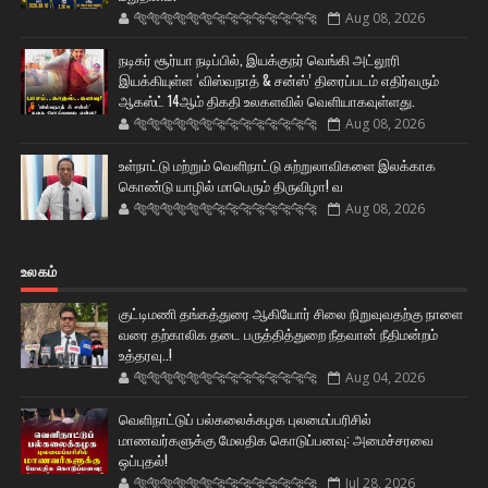
🐅🐅🐅🐅🐅🐅🐆🐆🐆🐆🐆🐆🐆🐆
Aug 08, 2026
நடிகர் சூர்யா நடிப்பில், இயக்குநர் வெங்கி அட்லூரி
இயக்கியுள்ள ‘விஸ்வநாத் & சன்ஸ்’ திரைப்படம் எதிர்வரும்
ஆகஸ்ட் 14ஆம் திகதி உலகளவில் வெளியாகவுள்ளது.
🐅🐅🐅🐅🐅🐅🐆🐆🐆🐆🐆🐆🐆🐆
Aug 08, 2026
உள்நாட்டு மற்றும் வெளிநாட்டு சுற்றுலாவிகளை இலக்காக
கொண்டு யாழில் மாபெரும் திருவிழா! வ
🐅🐅🐅🐅🐅🐅🐆🐆🐆🐆🐆🐆🐆🐆
Aug 08, 2026
உலகம்
குட்டிமணி தங்கத்துரை ஆகியோர் சிலை நிறுவுவதற்கு நாளை
வரை தற்காலிக தடை பருத்தித்துறை நீதவான் நீதிமன்றம்
உத்தரவு..!
🐅🐅🐅🐅🐅🐅🐆🐆🐆🐆🐆🐆🐆🐆
Aug 04, 2026
வெளிநாட்டுப் பல்கலைக்கழக புலமைப்பரிசில்
மாணவர்களுக்கு மேலதிக கொடுப்பனவு: அமைச்சரவை
ஒப்புதல்!
🐅🐅🐅🐅🐅🐅🐆🐆🐆🐆🐆🐆🐆🐆
Jul 28, 2026