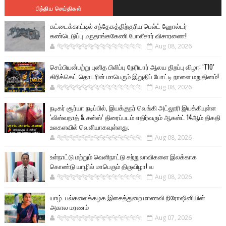
பிந்திய செய்திகள்
கட்டைக்காட்டில் சந்தேகத்திற்குரிய பெல்ட் ஹோல்டர்
கண்டெடுப்பு மருதாங்ககேணி போலீசார் விசாரணை!
🐅🐅🐅🐅🐅🐅🐆🐆🐆🐆🐆🐆🐆🐆
Aug 08, 2026
செம்பியன்பற்று புனித பிலிப்பு நேரியார் ஆலய திறப்பு விழா: ‘T10’
கிரிக்கெட் தொடரின் மாபெரும் இறுதிப் போட்டி நாளை மறுதினம்!
🐅🐅🐅🐅🐅🐅🐆🐆🐆🐆🐆🐆🐆🐆
Aug 08, 2026
நடிகர் சூர்யா நடிப்பில், இயக்குநர் வெங்கி அட்லூரி இயக்கியுள்ள
‘விஸ்வநாத் & சன்ஸ்’ திரைப்படம் எதிர்வரும் ஆகஸ்ட் 14ஆம் திகதி
உலகளவில் வெளியாகவுள்ளது.
🐅🐅🐅🐅🐅🐅🐆🐆🐆🐆🐆🐆🐆🐆
Aug 08, 2026
உள்நாட்டு மற்றும் வெளிநாட்டு சுற்றுலாவிகளை இலக்காக
கொண்டு யாழில் மாபெரும் திருவிழா! வ
🐅🐅🐅🐅🐅🐅🐆🐆🐆🐆🐆🐆🐆🐆
Aug 08, 2026
யாழ். பல்கலைக்கழக இசைத்துறை மாணவி நிரோஷினியின்
அகால மரணம்
🐅🐅🐅🐅🐅🐅🐆🐆🐆🐆🐆🐆🐆🐆
Aug 07, 2026