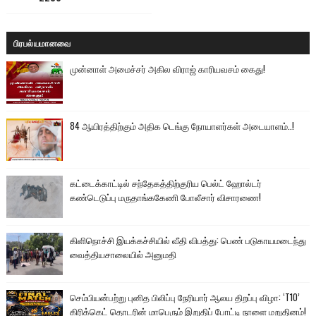
பிரபல்யமானவை
முன்னாள் அமைச்சர் அகில விராஜ் காரியவசம் கைது!
84 ஆயிரத்திற்கும் அதிக டெங்கு நோயாளர்கள் அடையாளம்..!
கட்டைக்காட்டில் சந்தேகத்திற்குரிய பெல்ட் ஹோல்டர்
கண்டெடுப்பு மருதாங்ககேணி போலீசார் விசாரணை!
கிளிநொச்சி இயக்கச்சியில் வீதி விபத்து: பெண் படுகாயமடைந்து
வைத்தியசாலையில் அனுமதி
செம்பியன்பற்று புனித பிலிப்பு நேரியார் ஆலய திறப்பு விழா: ‘T10’
கிரிக்கெட் தொடரின் மாபெரும் இறுதிப் போட்டி நாளை மறுதினம்!