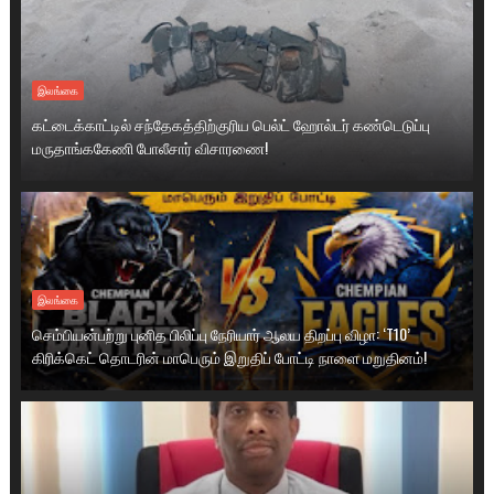
இலங்கை
கட்டைக்காட்டில் சந்தேகத்திற்குரிய பெல்ட் ஹோல்டர் கண்டெடுப்பு
மருதாங்ககேணி போலீசார் விசாரணை!
இலங்கை
செம்பியன்பற்று புனித பிலிப்பு நேரியார் ஆலய திறப்பு விழா: ‘T10’
கிரிக்கெட் தொடரின் மாபெரும் இறுதிப் போட்டி நாளை மறுதினம்!