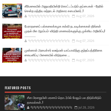
கீரிமலையில் அனுமதியின்றி கொட்டப்படும் குப்பைகள் - நேரில்
சென்ற மத்திய சுற்றாடல் அதிகார சபையினர்..!
🐅🐅🐅🐅🐅🐅🐆🐆🐆🐆🐆🐆🐆🐆
Aug 07, 2026
பேராதனைப் பல்கலைக்கழக கல்வி நடவடிக்கைகள் திங்கள்
முதல் மீள ஆரம்பம்: விடுதி மாணவர்களுக்கு முக்கிய அறிவிப்பு!
...............
🐅🐅🐅🐅🐅🐅🐆🐆🐆🐆🐆🐆🐆🐆
Aug 07, 2026
முன்னாள் அமைச்சர் லக்ஷ்மன் யாப்பாவிற்கு குற்றப்பத்திரிகை
கையளிப்பு: பிணையில் விடுதலை ...
🐅🐅🐅🐅🐅🐅🐆🐆🐆🐆🐆🐆🐆🐆
Aug 07, 2026
FEATURED POSTS
சீன பிரஜையின் மரணம் தொடர்பில் மேலும் பல திடுக்கிடும்
தகவல்கள்..!
🐅🐅🐅🐅🐅🐅🐆🐆🐆🐆🐆🐆🐆🐆
Jul 28, 2026