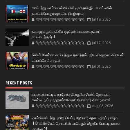
கால்பந்து செம்பியன்ஷிப்பின் மூன்றாம் இட போட்டியில்
நடக்கப்போகும் முக்கிய நிகழ்வுகள்
🐅🐅🐅🐅🐅🐅🐆🐆🐆🐆🐆🐆🐆🐆
Jul 18, 2026
நவகமுவ துப்பாக்கிச் சூட்டில் காயமடைந்தவர்
சாவடைந்தார்..!
🐅🐅🐅🐅🐅🐅🐆🐆🐆🐆🐆🐆🐆🐆
Jul 17, 2026
உலகக் கிண்ண கால்பந்து வரலாற்றில் புதிய சாதனை: கிலியன்
எம்பாப்பே அசத்தல்!
🐅🐅🐅🐅🐅🐅🐆🐆🐆🐆🐆🐆🐆🐆
Jul 01, 2026
RECENT POSTS
கட்டைக்காட்டில் சந்தேகத்திற்குரிய பெல்ட் ஹோல்டர்
கண்டெடுப்பு மருதாங்ககேணி போலீசார் விசாரணை!
🐅🐅🐅🐅🐅🐅🐆🐆🐆🐆🐆🐆🐆🐆
Aug 08, 2026
செம்பியன்பற்று புனித பிலிப்பு நேரியார் ஆலய திறப்பு விழா:
‘T10’ கிரிக்கெட் தொடரின் மாபெரும் இறுதிப் போட்டி நாளை
மறுதினம்!