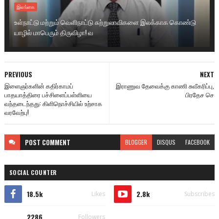
இலங்கை
உள்நாட்டு மற்றும் வெளிநாட்டு சுற்றுலாவிகளை இலக்காக கொண்டு
யாழில் மாபெரும் திருவிழா! வ
PREVIOUS
NEXT
இளைஞர்களின் கதிர்காமப்
இராணுவ தேவைக்கு காணி சுவீகரிப்பு,
பாதயாத்திரை பச்சிளைப்பள்ளியை
பிரதேச செ
வந்தடைந்தது: கிளிநொச்சியில் உற்சாக
வரவேற்பு!
POST
COMMENT
BLOGGER
DISQUS
FACEBOOK
SOCIAL COUNTER
18.5k
2.8k
Likes
Subscribes
2286
Followers