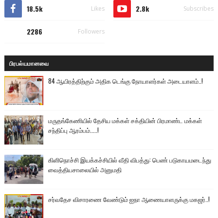
18.5k
2.8k
Likes
Subscribes
2286
Followers
பிரபல்யமானவை
84 ஆயிரத்திற்கும் அதிக டெங்கு நோயாளர்கள் அடையாளம்..!
மருதங்கேணியில் தேசிய மக்கள் சக்தியின் பிரமாண்ட மக்கள்
சந்திப்பு ஆரம்பம்.....!
கிளிநொச்சி இயக்கச்சியில் வீதி விபத்து: பெண் படுகாயமடைந்து
வைத்தியசாலையில் அனுமதி
சர்வதேச விசாரணை வேண்டும் ஐநா ஆணையாளருக்கு மகஜர்..!