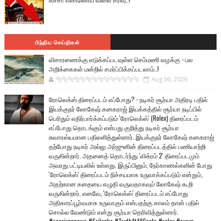
பிந்திய செய்திகள்
விசாரணைக்கு எடுக்கப்படவுள்ள செம்மணி வழக்கு - பல
அறிக்கைகள் மன்றில் சமர்ப்பிக்கப்படலாம்..!
🐅🐅🐅🐅🐅🐅🐆🐆🐆🐆🐆🐆🐆🐆
Aug 06, 2026
ரோலெக்ஸ் திரைப்படம் எப்போது? - நடிகர் சூர்யா அதிரடி பதில்
இயக்குநர் லோகேஷ் கனகராஜ் இயக்கத்தில் சூர்யா நடிப்பில்
பெரிதும் எதிர்பார்க்கப்படும் 'ரோலெக்ஸ்' (Rolex) திரைப்படம்
எப்போது தொடங்கும் என்பது குறித்து நடிகர் சூர்யா
சுவாரஸ்யமான பதிலளித்துள்ளார். இயக்குநர் லோகேஷ் கனகராஜ்
தற்போது நடிகர் அல்லு அர்ஜுனின் திரைப்படத்தில் பணியாற்றி
வருகின்றார். அதனைத் தொடர்ந்து 'விக்ரம் 2' திரைப்படமும்
அவரது பட்டியலில் உள்ளது. இருப்பினும், நேர்காணல்களின் போது
'ரோலெக்ஸ்' திரைப்படம் நிச்சயமாக உருவாக்கப்படும் என்றும்,
அதற்கான கதையை எழுதி வருவதாகவும் லோகேஷ் கூறி
வருகின்றார். எனவே, 'ரோலெக்ஸ்' திரைப்படம் எப்போது
அதிகாரப்பூர்வமாக உருவாகும் என்பதற்கு காலம் தான் பதில்
சொல்ல வேண்டும் என்று சூர்யா தெரிவித்துள்ளார்.