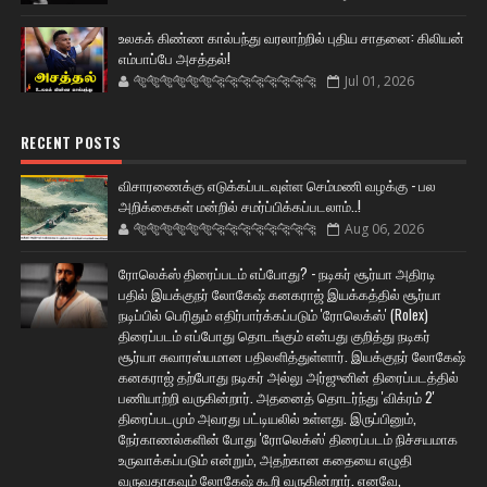
உலகக் கிண்ண கால்பந்து வரலாற்றில் புதிய சாதனை: கிலியன்
எம்பாப்பே அசத்தல்!
🐅🐅🐅🐅🐅🐅🐆🐆🐆🐆🐆🐆🐆🐆
Jul 01, 2026
RECENT POSTS
விசாரணைக்கு எடுக்கப்படவுள்ள செம்மணி வழக்கு - பல
அறிக்கைகள் மன்றில் சமர்ப்பிக்கப்படலாம்..!
🐅🐅🐅🐅🐅🐅🐆🐆🐆🐆🐆🐆🐆🐆
Aug 06, 2026
ரோலெக்ஸ் திரைப்படம் எப்போது? - நடிகர் சூர்யா அதிரடி
பதில் இயக்குநர் லோகேஷ் கனகராஜ் இயக்கத்தில் சூர்யா
நடிப்பில் பெரிதும் எதிர்பார்க்கப்படும் 'ரோலெக்ஸ்' (Rolex)
திரைப்படம் எப்போது தொடங்கும் என்பது குறித்து நடிகர்
சூர்யா சுவாரஸ்யமான பதிலளித்துள்ளார். இயக்குநர் லோகேஷ்
கனகராஜ் தற்போது நடிகர் அல்லு அர்ஜுனின் திரைப்படத்தில்
பணியாற்றி வருகின்றார். அதனைத் தொடர்ந்து 'விக்ரம் 2'
திரைப்படமும் அவரது பட்டியலில் உள்ளது. இருப்பினும்,
நேர்காணல்களின் போது 'ரோலெக்ஸ்' திரைப்படம் நிச்சயமாக
உருவாக்கப்படும் என்றும், அதற்கான கதையை எழுதி
வருவதாகவும் லோகேஷ் கூறி வருகின்றார். எனவே,