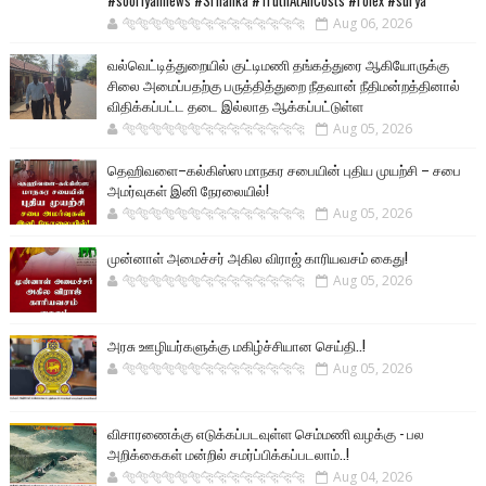
#sooriyannews #Srilanka #TruthAtAllCosts #rolex #surya
🐅🐅🐅🐅🐅🐅🐆🐆🐆🐆🐆🐆🐆🐆
Aug 06, 2026
வல்வெட்டித்துறையில் குட்டிமணி தங்கத்துரை ஆகியோருக்கு
சிலை அமைப்பதற்கு பருத்தித்துறை நீதவான் நீதிமன்றத்தினால்
விதிக்கப்பட்ட தடை இல்லாத ஆக்கப்பட்டுள்ள
🐅🐅🐅🐅🐅🐅🐆🐆🐆🐆🐆🐆🐆🐆
Aug 05, 2026
தெஹிவளை–கல்கிஸ்ஸ மாநகர சபையின் புதிய முயற்சி – சபை
அமர்வுகள் இனி நேரலையில்!
🐅🐅🐅🐅🐅🐅🐆🐆🐆🐆🐆🐆🐆🐆
Aug 05, 2026
முன்னாள் அமைச்சர் அகில விராஜ் காரியவசம் கைது!
🐅🐅🐅🐅🐅🐅🐆🐆🐆🐆🐆🐆🐆🐆
Aug 05, 2026
அரசு ஊழியர்களுக்கு மகிழ்ச்சியான செய்தி..!
🐅🐅🐅🐅🐅🐅🐆🐆🐆🐆🐆🐆🐆🐆
Aug 05, 2026
விசாரணைக்கு எடுக்கப்படவுள்ள செம்மணி வழக்கு - பல
அறிக்கைகள் மன்றில் சமர்ப்பிக்கப்படலாம்..!
🐅🐅🐅🐅🐅🐅🐆🐆🐆🐆🐆🐆🐆🐆
Aug 04, 2026