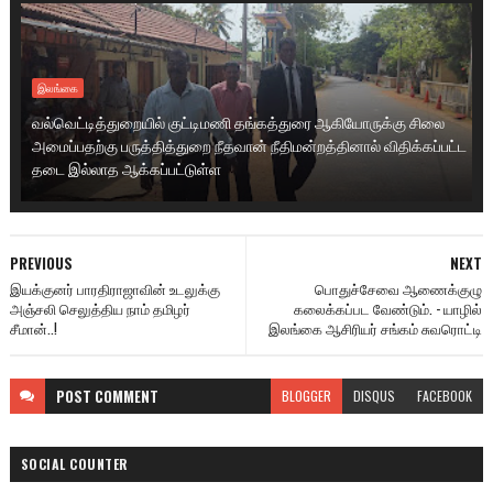
இலங்கை
வல்வெட்டித்துறையில் குட்டிமணி தங்கத்துரை ஆகியோருக்கு சிலை
அமைப்பதற்கு பருத்தித்துறை நீதவான் நீதிமன்றத்தினால் விதிக்கப்பட்ட
தடை இல்லாத ஆக்கப்பட்டுள்ள
PREVIOUS
NEXT
இயக்குனர் பாரதிராஜாவின் உடலுக்கு
பொதுச்சேவை ஆணைக்குழு
அஞ்சலி செலுத்திய நாம் தமிழர்
கலைக்கப்பட வேண்டும். - யாழில்
சீமான்..!
இலங்கை ஆசிரியர் சங்கம் சுவரொட்டி
POST
COMMENT
BLOGGER
DISQUS
FACEBOOK
SOCIAL COUNTER