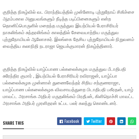
குறித்த நிகழ்வில் வட பிராந்தியத்தில் முன்னோடி புற்றுநோய் சிகிச்சை
ஆரம்பகால அனுபவங்களும் நீடித்த படிப்பினைகளும் என்ற
தொனிப்பொருளில் மறைந்த மருத்துவ இயற்பியல் பேராசிரியர்
நாகலிங்கம் சுந்தரலிங்கம் காலத்தில் சேவையாற்றிய மருத்துவ
புற்றுநோயியல் ஆலோசகர். இலங்கை தேசிய புற்றுநோயியல் நிறுவனம்
வைத்திய கலாநிதி நடராஜா ஜெயக்குமாரன் நிகழ்த்தினார்.
குறித்த நிகழ்வில் யாழ்ப்பாண பல்கலைக்கழக மருத்துவ பீடாதிபதி
சுரேந்திர குமார் , இயற்பியல் பேராசிரியர் ரவிராஜன், யாழ்ப்பா
பல்கலைக்கழக முன்னாள் துணைவேந்தர் சிறிய சற்குணராஜா,
யாழ்ப்பாண பல்கலைக்கழக விவசாயத்துறை பிடாதிபதி பகீரதன், யாழ்
மாவட்ட அரசாங்க அதிபர் மருதலிங்கம் பிரதீபன், கிளிநொச்சி மாவட்ட
அரசாங்க அதிபர் முரளிதரன் உட்பட பலர் கலந்து கொண்டனர்.
Facebook
Twitter
SHARE THIS