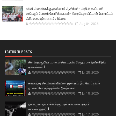
கல்வி அமைச்சுக்கு முன்னால் ஆசிரியர் - அதிபர் கூட்டணி
மாபெரும் பேரணி கோரிக்கைகள்~ நிறைவேறாவிட்டால் போராட்டம்
தீவிரமடையும் என எச்சரிக்கை
🐅🐅🐅🐅🐅🐅🐆🐆🐆🐆🐆🐆🐆🐆
Aug 04, 2026
FEATURED POSTS
சீன பிரஜையின் மரணம் தொடர்பில் மேலும் பல திடுக்கிடும்
தகவல்கள்..!
🐅🐅🐅🐅🐅🐅🐆🐆🐆🐆🐆🐆🐆🐆
Jul 28, 2026
கால்பந்து செம்பியன்ஷிப்பின் மூன்றாம் இட போட்டியில்
நடக்கப்போகும் முக்கிய நிகழ்வுகள்
🐅🐅🐅🐅🐅🐅🐆🐆🐆🐆🐆🐆🐆🐆
Jul 18, 2026
நவகமுவ துப்பாக்கிச் சூட்டில் காயமடைந்தவர்
சாவடைந்தார்..!
🐅🐅🐅🐅🐅🐅🐆🐆🐆🐆🐆🐆🐆🐆
Jul 17, 2026