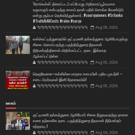
'ரோலெக்ஸ்' திரைப்படம் எப்போது அதிகாரப்பூர்வமாக
உருவாகும் என்பதற்கு காலம் தான் பதில் சொல்ல வேண்டும்
என்று சூர்யா தெரிவித்துள்ளார். #sooriyannews #Srilanka
#TruthAtAllCosts #rolex #surya
🐅🐅🐅🐅🐅🐅🐆🐆🐆🐆🐆🐆🐆🐆
Aug 06, 2026
வல்வெட்டித்துறையில் குட்டிமணி தங்கத்துரை ஆகியோருக்கு
சிலை அமைப்பதற்கு பருத்தித்துறை நீதவான்
நீதிமன்றத்தினால் விதிக்கப்பட்ட தடை இல்லாத
ஆக்கப்பட்டுள்ள
🐅🐅🐅🐅🐅🐅🐆🐆🐆🐆🐆🐆🐆🐆
Aug 05, 2026
தெஹிவளை–கல்கிஸ்ஸ மாநகர சபையின் புதிய முயற்சி –
சபை அமர்வுகள் இனி நேரலையில்!
🐅🐅🐅🐅🐅🐅🐆🐆🐆🐆🐆🐆🐆🐆
Aug 05, 2026
உலகம்
குட்டிமணி தங்கத்துரை ஆகியோர் சிலை நிறுவுவதற்கு நாளை
வரை தற்காலிக தடை பருத்தித்துறை நீதவான் நீதிமன்றம்
உத்தரவு..!
🐅🐅🐅🐅🐅🐅🐆🐆🐆🐆🐆🐆🐆🐆
Aug 04, 2026