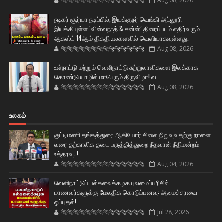
🐅🐅🐅🐅🐅🐅🐆🐆🐆🐆🐆🐆🐆🐆
Aug 08, 2026
நடிகர் சூர்யா நடிப்பில், இயக்குநர் வெங்கி அட்லூரி
இயக்கியுள்ள ‘விஸ்வநாத் & சன்ஸ்’ திரைப்படம் எதிர்வரும்
ஆகஸ்ட் 14ஆம் திகதி உலகளவில் வெளியாகவுள்ளது.
🐅🐅🐅🐅🐅🐅🐆🐆🐆🐆🐆🐆🐆🐆
Aug 08, 2026
உள்நாட்டு மற்றும் வெளிநாட்டு சுற்றுலாவிகளை இலக்காக
கொண்டு யாழில் மாபெரும் திருவிழா! வ
🐅🐅🐅🐅🐅🐅🐆🐆🐆🐆🐆🐆🐆🐆
Aug 08, 2026
உலகம்
குட்டிமணி தங்கத்துரை ஆகியோர் சிலை நிறுவுவதற்கு நாளை
வரை தற்காலிக தடை பருத்தித்துறை நீதவான் நீதிமன்றம்
உத்தரவு..!
🐅🐅🐅🐅🐅🐅🐆🐆🐆🐆🐆🐆🐆🐆
Aug 04, 2026
வெளிநாட்டுப் பல்கலைக்கழக புலமைப்பரிசில்
மாணவர்களுக்கு மேலதிக கொடுப்பனவு: அமைச்சரவை
ஒப்புதல்!
🐅🐅🐅🐅🐅🐅🐆🐆🐆🐆🐆🐆🐆🐆
Jul 28, 2026