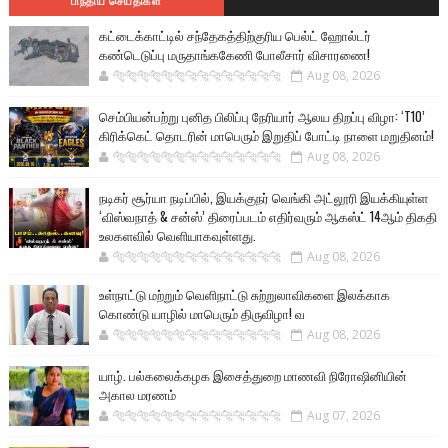
பிந்திய செய்திகள்
கட்டைக்காட்டில் சந்தேகத்திற்குரிய பெல்ட் ஹோல்டர்
கண்டெடுப்பு மருதாங்ககேணி போலீசார் விசாரணை!
🐅🐅🐅🐅🐅🐅🐆🐆🐆🐆🐆🐆🐆🐆
Aug 08, 2026
செம்பியன்பற்று புனித பிலிப்பு நேரியார் ஆலய திறப்பு விழா: ‘T10’
கிரிக்கெட் தொடரின் மாபெரும் இறுதிப் போட்டி நாளை மறுதினம்!
🐅🐅🐅🐅🐅🐅🐆🐆🐆🐆🐆🐆🐆🐆
Aug 08, 2026
நடிகர் சூர்யா நடிப்பில், இயக்குநர் வெங்கி அட்லூரி இயக்கியுள்ள
‘விஸ்வநாத் & சன்ஸ்’ திரைப்படம் எதிர்வரும் ஆகஸ்ட் 14ஆம் திகதி
உலகளவில் வெளியாகவுள்ளது.
🐅🐅🐅🐅🐅🐅🐆🐆🐆🐆🐆🐆🐆🐆
Aug 08, 2026
உள்நாட்டு மற்றும் வெளிநாட்டு சுற்றுலாவிகளை இலக்காக
கொண்டு யாழில் மாபெரும் திருவிழா! வ
🐅🐅🐅🐅🐅🐅🐆🐆🐆🐆🐆🐆🐆🐆
Aug 08, 2026
யாழ். பல்கலைக்கழக இசைத்துறை மாணவி நிரோஷினியின்
அகால மரணம்
🐅🐅🐅🐅🐅🐅🐆🐆🐆🐆🐆🐆🐆🐆
Aug 07, 2026