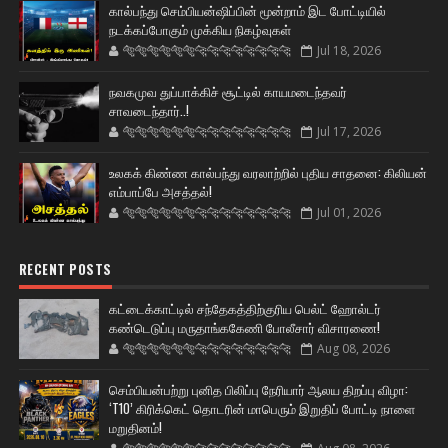
கால்பந்து செம்பியன்ஷிப்பின் மூன்றாம் இட போட்டியில்
நடக்கப்போகும் முக்கிய நிகழ்வுகள்
🐅🐅🐅🐅🐅🐅🐆🐆🐆🐆🐆🐆🐆🐆
Jul 18, 2026
நவகமுவ துப்பாக்கிச் சூட்டில் காயமடைந்தவர்
சாவடைந்தார்..!
🐅🐅🐅🐅🐅🐅🐆🐆🐆🐆🐆🐆🐆🐆
Jul 17, 2026
உலகக் கிண்ண கால்பந்து வரலாற்றில் புதிய சாதனை: கிலியன்
எம்பாப்பே அசத்தல்!
🐅🐅🐅🐅🐅🐅🐆🐆🐆🐆🐆🐆🐆🐆
Jul 01, 2026
RECENT POSTS
கட்டைக்காட்டில் சந்தேகத்திற்குரிய பெல்ட் ஹோல்டர்
கண்டெடுப்பு மருதாங்ககேணி போலீசார் விசாரணை!
🐅🐅🐅🐅🐅🐅🐆🐆🐆🐆🐆🐆🐆🐆
Aug 08, 2026
செம்பியன்பற்று புனித பிலிப்பு நேரியார் ஆலய திறப்பு விழா:
‘T10’ கிரிக்கெட் தொடரின் மாபெரும் இறுதிப் போட்டி நாளை
மறுதினம்!