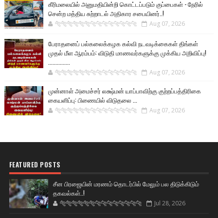
கீரிமலையில் அனுமதியின்றி கொட்டப்படும் குப்பைகள் - நேரில்
சென்ற மத்திய சுற்றாடல் அதிகார சபையினர்..!
🐅🐅🐅🐅🐅🐅🐆🐆🐆🐆🐆🐆🐆🐆
Aug 07, 2026
பேராதனைப் பல்கலைக்கழக கல்வி நடவடிக்கைகள் திங்கள்
முதல் மீள ஆரம்பம்: விடுதி மாணவர்களுக்கு முக்கிய அறிவிப்பு!
...............
🐅🐅🐅🐅🐅🐅🐆🐆🐆🐆🐆🐆🐆🐆
Aug 07, 2026
முன்னாள் அமைச்சர் லக்ஷ்மன் யாப்பாவிற்கு குற்றப்பத்திரிகை
கையளிப்பு: பிணையில் விடுதலை ...
🐅🐅🐅🐅🐅🐅🐆🐆🐆🐆🐆🐆🐆🐆
Aug 07, 2026
FEATURED POSTS
சீன பிரஜையின் மரணம் தொடர்பில் மேலும் பல திடுக்கிடும்
தகவல்கள்..!
🐅🐅🐅🐅🐅🐅🐆🐆🐆🐆🐆🐆🐆🐆
Jul 28, 2026