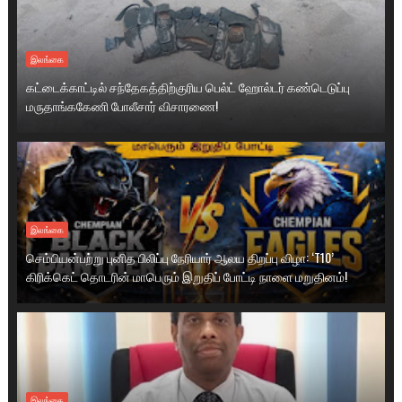
இலங்கை
கட்டைக்காட்டில் சந்தேகத்திற்குரிய பெல்ட் ஹோல்டர் கண்டெடுப்பு
மருதாங்ககேணி போலீசார் விசாரணை!
இலங்கை
செம்பியன்பற்று புனித பிலிப்பு நேரியார் ஆலய திறப்பு விழா: ‘T10’
கிரிக்கெட் தொடரின் மாபெரும் இறுதிப் போட்டி நாளை மறுதினம்!
இலங்கை