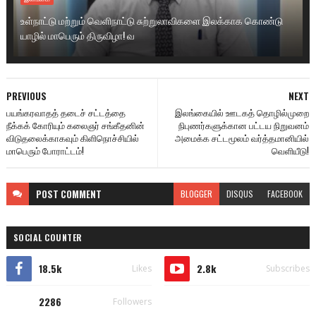
உள்நாட்டு மற்றும் வெளிநாட்டு சுற்றுலாவிகளை இலக்காக கொண்டு
யாழில் மாபெரும் திருவிழா! வ
PREVIOUS
NEXT
பயங்கரவாதத் தடைச் சட்டத்தை
இலங்கையில் ஊடகத் தொழில்முறை
நீக்கக் கோரியும் கலைஞர் சங்கீதனின்
நிபுணர்களுக்கான பட்டய நிறுவனம்
விடுதலைக்காகவும் கிளிநொச்சியில்
அமைக்க சட்டமூலம் வர்த்தமானியில்
மாபெரும் போராட்டம்!
வெளியீடு!
POST
COMMENT
BLOGGER
DISQUS
FACEBOOK
SOCIAL COUNTER
18.5k
2.8k
Likes
Subscribes
2286
Followers