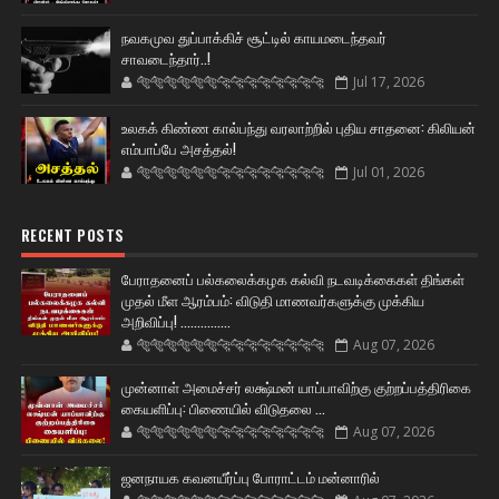
நவகமுவ துப்பாக்கிச் சூட்டில் காயமடைந்தவர்
சாவடைந்தார்..!
🐅🐅🐅🐅🐅🐅🐆🐆🐆🐆🐆🐆🐆🐆
Jul 17, 2026
உலகக் கிண்ண கால்பந்து வரலாற்றில் புதிய சாதனை: கிலியன்
எம்பாப்பே அசத்தல்!
🐅🐅🐅🐅🐅🐅🐆🐆🐆🐆🐆🐆🐆🐆
Jul 01, 2026
RECENT POSTS
பேராதனைப் பல்கலைக்கழக கல்வி நடவடிக்கைகள் திங்கள்
முதல் மீள ஆரம்பம்: விடுதி மாணவர்களுக்கு முக்கிய
அறிவிப்பு! ...............
🐅🐅🐅🐅🐅🐅🐆🐆🐆🐆🐆🐆🐆🐆
Aug 07, 2026
முன்னாள் அமைச்சர் லக்ஷ்மன் யாப்பாவிற்கு குற்றப்பத்திரிகை
கையளிப்பு: பிணையில் விடுதலை ...
🐅🐅🐅🐅🐅🐅🐆🐆🐆🐆🐆🐆🐆🐆
Aug 07, 2026
ஜனநாயக கவனயீர்ப்பு போராட்டம் மன்னாரில்