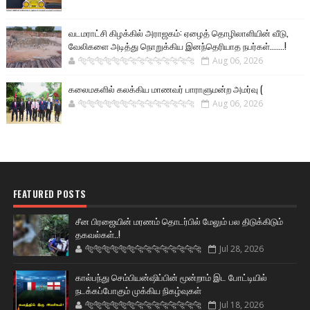
வடமராட்சி கிழக்கில் அராஜகம்: ஏழைத் தொழிலாளியின் வீடு,
வேலிகளை அடித்து நொறுக்கிய இனந்தெரியாத நபர்கள்.......!
🐅🐅🐅🐅🐅🐅🐆🐆🐆🐆🐆🐆🐆🐆
Aug 06, 2026
கலைமகளில் கலக்கிய மாணவர் பாராளுமன்ற அமர்வு (
🐅🐅🐅🐅🐅🐅🐆🐆🐆🐆🐆🐆🐆🐆
Aug 06, 2026
FEATURED POSTS
சீன பிரஜையின் மரணம் தொடர்பில் மேலும் பல திடுக்கிடும்
தகவல்கள்..!
🐅🐅🐅🐅🐅🐅🐆🐆🐆🐆🐆🐆🐆🐆
Jul 28, 2026
கால்பந்து செம்பியன்ஷிப்பின் மூன்றாம் இட போட்டியில்
நடக்கப்போகும் முக்கிய நிகழ்வுகள்
🐅🐅🐅🐅🐅🐅🐆🐆🐆🐆🐆🐆🐆🐆
Jul 18, 2026