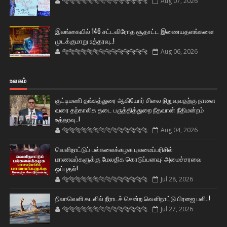
🐅🐅🐅🐅🐅🐅🐆🐆🐆🐆🐆🐆🐆🐆
Aug 07, 2026
இலங்கையில் 146 சட்டவிரோத சூதாட்ட இணையதளங்களை
முடக்குமாறு உத்தரவு..!
🐅🐅🐅🐅🐅🐅🐆🐆🐆🐆🐆🐆🐆🐆
Aug 06, 2026
உலகம்
குட்டிமணி தங்கத்துரை ஆகியோர் சிலை நிறுவுவதற்கு நாளை
வரை தற்காலிக தடை பருத்தித்துறை நீதவான் நீதிமன்றம்
உத்தரவு..!
🐅🐅🐅🐅🐅🐅🐆🐆🐆🐆🐆🐆🐆🐆
Aug 04, 2026
வெளிநாட்டுப் பல்கலைக்கழக புலமைப்பரிசில்
மாணவர்களுக்கு மேலதிக கொடுப்பனவு: அமைச்சரவை
ஒப்புதல்!
🐅🐅🐅🐅🐅🐅🐆🐆🐆🐆🐆🐆🐆🐆
Jul 28, 2026
நிலாவெளி கடலில் நீராடச் சென்ற வௌிநாட்டு பிரஜை பலி..!
🐅🐅🐅🐅🐅🐅🐆🐆🐆🐆🐆🐆🐆🐆
Jul 27, 2026