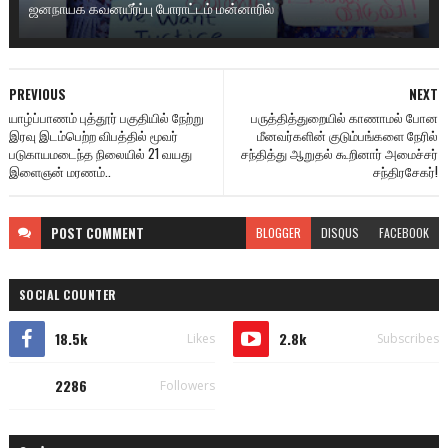
ஜனநாயக கவனயீர்ப்பு போராட்டம் மன்னாரில்
PREVIOUS
NEXT
யாழ்ப்பாணம் புத்தூர் பகுதியில் நேற்று
பருத்தித்துறையில் காணாமல் போன
இரவு இடம்பெற்ற விபத்தில் மூவர்
மீனவர்களின் குடும்பங்களை நேரில்
படுகாயமடைந்த நிலையில் 21 வயது
சந்தித்து ஆறுதல் கூறினார் அமைச்சர்
இளைஞன் மரணம்..
சந்திரசேகர்!
POST
COMMENT
BLOGGER
DISQUS
FACEBOOK
SOCIAL COUNTER
18.5k
2.8k
Likes
Subscribes
2286
Followers