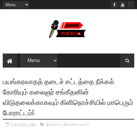
பயங்கரவாதத் தடைச் சட்டத்தை நீக்கக்
கோரியும் கலைஞர் சங்கீதனின்
விடுதலைக்காகவும் கிளிநொச்சியில் மாபெரும்
போராட்டம்!
2 months ago
இலங்கை
,
இலங்கை.உலகம்