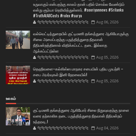
உருவாகும் என்பதற்கு காலம் தான் பதில் சொல்ல வேண்டும்
என்று சூர்யா தெரிவித்துள்ளார். #sooriyannews #Srilanka
#TruthAtAllCosts #rolex #surya
🐅🐅🐅🐅🐅🐅🐆🐆🐆🐆🐆🐆🐆🐆
Aug 06, 2026
வல்வெட்டித்துறையில் குட்டிமணி தங்கத்துரை ஆகியோருக்கு
சிலை அமைப்பதற்கு பருத்தித்துறை நீதவான்
நீதிமன்றத்தினால் விதிக்கப்பட்ட தடை இல்லாத
ஆக்கப்பட்டுள்ள
🐅🐅🐅🐅🐅🐅🐆🐆🐆🐆🐆🐆🐆🐆
Aug 05, 2026
தெஹிவளை–கல்கிஸ்ஸ மாநகர சபையின் புதிய முயற்சி –
சபை அமர்வுகள் இனி நேரலையில்!
🐅🐅🐅🐅🐅🐅🐆🐆🐆🐆🐆🐆🐆🐆
Aug 05, 2026
உலகம்
குட்டிமணி தங்கத்துரை ஆகியோர் சிலை நிறுவுவதற்கு நாளை
வரை தற்காலிக தடை பருத்தித்துறை நீதவான் நீதிமன்றம்
உத்தரவு..!
🐅🐅🐅🐅🐅🐅🐆🐆🐆🐆🐆🐆🐆🐆
Aug 04, 2026