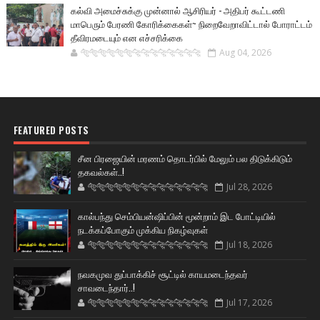
கல்வி அமைச்சுக்கு முன்னால் ஆசிரியர் - அதிபர் கூட்டணி
மாபெரும் பேரணி கோரிக்கைகள்~ நிறைவேறாவிட்டால் போராட்டம்
தீவிரமடையும் என எச்சரிக்கை
🐅🐅🐅🐅🐅🐅🐆🐆🐆🐆🐆🐆🐆🐆
Aug 04, 2026
FEATURED POSTS
சீன பிரஜையின் மரணம் தொடர்பில் மேலும் பல திடுக்கிடும்
தகவல்கள்..!
🐅🐅🐅🐅🐅🐅🐆🐆🐆🐆🐆🐆🐆🐆
Jul 28, 2026
கால்பந்து செம்பியன்ஷிப்பின் மூன்றாம் இட போட்டியில்
நடக்கப்போகும் முக்கிய நிகழ்வுகள்
🐅🐅🐅🐅🐅🐅🐆🐆🐆🐆🐆🐆🐆🐆
Jul 18, 2026
நவகமுவ துப்பாக்கிச் சூட்டில் காயமடைந்தவர்
சாவடைந்தார்..!
🐅🐅🐅🐅🐅🐅🐆🐆🐆🐆🐆🐆🐆🐆
Jul 17, 2026