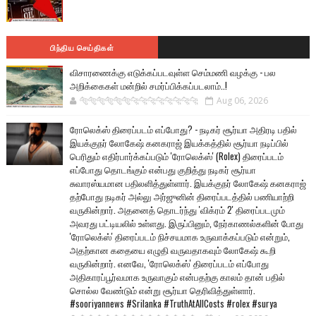
பிந்திய செய்திகள்
விசாரணைக்கு எடுக்கப்படவுள்ள செம்மணி வழக்கு - பல
அறிக்கைகள் மன்றில் சமர்ப்பிக்கப்படலாம்..!
🐅🐅🐅🐅🐅🐅🐆🐆🐆🐆🐆🐆🐆🐆
Aug 06, 2026
ரோலெக்ஸ் திரைப்படம் எப்போது? - நடிகர் சூர்யா அதிரடி பதில்
இயக்குநர் லோகேஷ் கனகராஜ் இயக்கத்தில் சூர்யா நடிப்பில்
பெரிதும் எதிர்பார்க்கப்படும் 'ரோலெக்ஸ்' (Rolex) திரைப்படம்
எப்போது தொடங்கும் என்பது குறித்து நடிகர் சூர்யா
சுவாரஸ்யமான பதிலளித்துள்ளார். இயக்குநர் லோகேஷ் கனகராஜ்
தற்போது நடிகர் அல்லு அர்ஜுனின் திரைப்படத்தில் பணியாற்றி
வருகின்றார். அதனைத் தொடர்ந்து 'விக்ரம் 2' திரைப்படமும்
அவரது பட்டியலில் உள்ளது. இருப்பினும், நேர்காணல்களின் போது
'ரோலெக்ஸ்' திரைப்படம் நிச்சயமாக உருவாக்கப்படும் என்றும்,
அதற்கான கதையை எழுதி வருவதாகவும் லோகேஷ் கூறி
வருகின்றார். எனவே, 'ரோலெக்ஸ்' திரைப்படம் எப்போது
அதிகாரப்பூர்வமாக உருவாகும் என்பதற்கு காலம் தான் பதில்
சொல்ல வேண்டும் என்று சூர்யா தெரிவித்துள்ளார்.
#sooriyannews #Srilanka #TruthAtAllCosts #rolex #surya