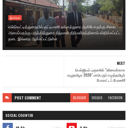
இலங்கை
வல்வெட்டித்துறையில் குட்டிமணி தங்கத்துரை ஆகியோருக்கு சிலை
அமைப்பதற்கு பருத்தித்துறை நீதவான் நீதிமன்றத்தினால் விதிக்கப்பட்ட
தடை இல்லாத ஆக்கப்பட்டுள்ள
NEXT
பெல்ஜியம் புரூசலில் "உரிமைக்காக
எழுதமிழா 2026" மாபெரும் ஈழத்தமிழர்
போராட்டப் பேரணி!
POST
COMMENT
BLOGGER
DISQUS
FACEBOOK
SOCIAL COUNTER
18.5k
2.8k
Likes
Subscribes