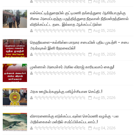
🐅🐅🐅🐅🐅🐅🐆🐆🐆🐆🐆🐆🐆🐆
Aug 06, 2026
வல்வெட்டித்துறையில் குட்டிமணி தங்கத்துரை ஆகியோருக்கு
சிலை அமைப்பதற்கு பருத்தித்துறை நீதவான் நீதிமன்றத்தினால்
விதிக்கப்பட்ட தடை இல்லாத ஆக்கப்பட்டுள்ள
🐅🐅🐅🐅🐅🐅🐆🐆🐆🐆🐆🐆🐆🐆
Aug 05, 2026
தெஹிவளை–கல்கிஸ்ஸ மாநகர சபையின் புதிய முயற்சி – சபை
அமர்வுகள் இனி நேரலையில்!
🐅🐅🐅🐅🐅🐅🐆🐆🐆🐆🐆🐆🐆🐆
Aug 05, 2026
முன்னாள் அமைச்சர் அகில விராஜ் காரியவசம் கைது!
🐅🐅🐅🐅🐅🐅🐆🐆🐆🐆🐆🐆🐆🐆
Aug 05, 2026
அரசு ஊழியர்களுக்கு மகிழ்ச்சியான செய்தி..!
🐅🐅🐅🐅🐅🐅🐆🐆🐆🐆🐆🐆🐆🐆
Aug 05, 2026
விசாரணைக்கு எடுக்கப்படவுள்ள செம்மணி வழக்கு - பல
அறிக்கைகள் மன்றில் சமர்ப்பிக்கப்படலாம்..!
🐅🐅🐅🐅🐅🐅🐆🐆🐆🐆🐆🐆🐆🐆
Aug 04, 2026