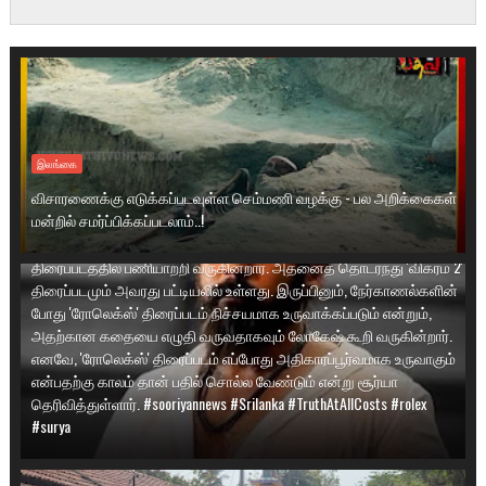
இலங்கை
ரோலெக்ஸ் திரைப்படம் எப்போது? - நடிகர் சூர்யா அதிரடி பதில் இயக்குநர்
இலங்கை
லோகேஷ் கனகராஜ் இயக்கத்தில் சூர்யா நடிப்பில் பெரிதும்
விசாரணைக்கு எடுக்கப்படவுள்ள செம்மணி வழக்கு - பல அறிக்கைகள்
எதிர்பார்க்கப்படும் 'ரோலெக்ஸ்' (Rolex) திரைப்படம் எப்போது தொடங்கும்
மன்றில் சமர்ப்பிக்கப்படலாம்..!
என்பது குறித்து நடிகர் சூர்யா சுவாரஸ்யமான பதிலளித்துள்ளார்.
இயக்குநர் லோகேஷ் கனகராஜ் தற்போது நடிகர் அல்லு அர்ஜுனின்
திரைப்படத்தில் பணியாற்றி வருகின்றார். அதனைத் தொடர்ந்து 'விக்ரம் 2'
திரைப்படமும் அவரது பட்டியலில் உள்ளது. இருப்பினும், நேர்காணல்களின்
போது 'ரோலெக்ஸ்' திரைப்படம் நிச்சயமாக உருவாக்கப்படும் என்றும்,
அதற்கான கதையை எழுதி வருவதாகவும் லோகேஷ் கூறி வருகின்றார்.
எனவே, 'ரோலெக்ஸ்' திரைப்படம் எப்போது அதிகாரப்பூர்வமாக உருவாகும்
என்பதற்கு காலம் தான் பதில் சொல்ல வேண்டும் என்று சூர்யா
தெரிவித்துள்ளார். #sooriyannews #Srilanka #TruthAtAllCosts #rolex
#surya