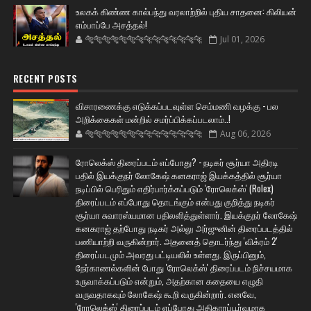
உலகக் கிண்ண கால்பந்து வரலாற்றில் புதிய சாதனை: கிலியன்
எம்பாப்பே அசத்தல்!
🐅🐅🐅🐅🐅🐅🐆🐆🐆🐆🐆🐆🐆🐆
Jul 01, 2026
RECENT POSTS
விசாரணைக்கு எடுக்கப்படவுள்ள செம்மணி வழக்கு - பல
அறிக்கைகள் மன்றில் சமர்ப்பிக்கப்படலாம்..!
🐅🐅🐅🐅🐅🐅🐆🐆🐆🐆🐆🐆🐆🐆
Aug 06, 2026
ரோலெக்ஸ் திரைப்படம் எப்போது? - நடிகர் சூர்யா அதிரடி
பதில் இயக்குநர் லோகேஷ் கனகராஜ் இயக்கத்தில் சூர்யா
நடிப்பில் பெரிதும் எதிர்பார்க்கப்படும் 'ரோலெக்ஸ்' (Rolex)
திரைப்படம் எப்போது தொடங்கும் என்பது குறித்து நடிகர்
சூர்யா சுவாரஸ்யமான பதிலளித்துள்ளார். இயக்குநர் லோகேஷ்
கனகராஜ் தற்போது நடிகர் அல்லு அர்ஜுனின் திரைப்படத்தில்
பணியாற்றி வருகின்றார். அதனைத் தொடர்ந்து 'விக்ரம் 2'
திரைப்படமும் அவரது பட்டியலில் உள்ளது. இருப்பினும்,
நேர்காணல்களின் போது 'ரோலெக்ஸ்' திரைப்படம் நிச்சயமாக
உருவாக்கப்படும் என்றும், அதற்கான கதையை எழுதி
வருவதாகவும் லோகேஷ் கூறி வருகின்றார். எனவே,
'ரோலெக்ஸ்' திரைப்படம் எப்போது அதிகாரப்பூர்வமாக