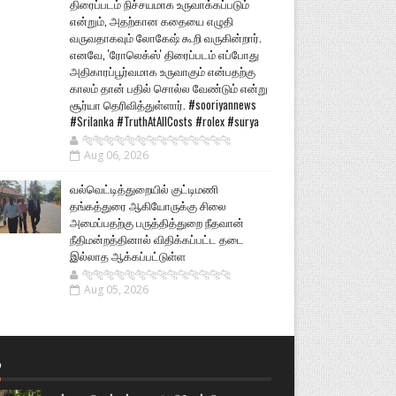
திரைப்படம் நிச்சயமாக உருவாக்கப்படும்
என்றும், அதற்கான கதையை எழுதி
வருவதாகவும் லோகேஷ் கூறி வருகின்றார்.
எனவே, 'ரோலெக்ஸ்' திரைப்படம் எப்போது
அதிகாரப்பூர்வமாக உருவாகும் என்பதற்கு
காலம் தான் பதில் சொல்ல வேண்டும் என்று
சூர்யா தெரிவித்துள்ளார். #sooriyannews
#Srilanka #TruthAtAllCosts #rolex #surya
🐅🐅🐅🐅🐅🐅🐆🐆🐆🐆🐆🐆🐆🐆
Aug 06, 2026
வல்வெட்டித்துறையில் குட்டிமணி
தங்கத்துரை ஆகியோருக்கு சிலை
அமைப்பதற்கு பருத்தித்துறை நீதவான்
நீதிமன்றத்தினால் விதிக்கப்பட்ட தடை
இல்லாத ஆக்கப்பட்டுள்ள
🐅🐅🐅🐅🐅🐅🐆🐆🐆🐆🐆🐆🐆🐆
Aug 05, 2026
்