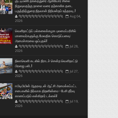
குட்டிமணி தங்கத்துரை ஆகியோர் சிலை
நிறுவுவதற்கு நாளை வரை தற்காலிக தடை
பருத்தித்துறை நீதவான் நீதிமன்றம் உத்தரவு..!
🐅🐅🐅🐅🐅🐅🐆🐆🐆🐆🐆🐆🐆🐆
Aug 04,
2026
வெளிநாட்டுப் பல்கலைக்கழக புலமைப்பரிசில்
மாணவர்களுக்கு மேலதிக கொடுப்பனவு:
அமைச்சரவை ஒப்புதல்!
🐅🐅🐅🐅🐅🐅🐆🐆🐆🐆🐆🐆🐆🐆
Jul 28,
2026
நிலாவெளி கடலில் நீராடச் சென்ற வௌிநாட்டு
பிரஜை பலி..!
🐅🐅🐅🐅🐅🐅🐆🐆🐆🐆🐆🐆🐆🐆
Jul 27,
2026
ஈபிடிபியின் ஆதரவுடன் ஆட்சி அமைக்கப்பட்ட
சபைகளில் நிர்வாக திறனின்மை - பேசி தீர்வு
காணப்படும் என்கிறார் டக்ளஸ்!
🐅🐅🐅🐅🐅🐅🐆🐆🐆🐆🐆🐆🐆🐆
Jul 19,
2026