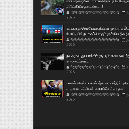
சீன பிரஜையின் மரணம் தொடர்பில் மேலும
திடுக்கிடும் தகவல்கள்..!
🐅🐅🐅🐅🐅🐅🐆🐆🐆🐆🐆🐆🐆🐆
Ju
2026
கால்பந்து செம்பியன்ஷிப்பின் மூன்றாம் இ
போட்டியில் நடக்கப்போகும் முக்கிய நிகழ்
🐅🐅🐅🐅🐅🐅🐆🐆🐆🐆🐆🐆🐆🐆
Ju
2026
நவகமுவ துப்பாக்கிச் சூட்டில் காயமடைந்
சாவடைந்தார்..!
🐅🐅🐅🐅🐅🐅🐆🐆🐆🐆🐆🐆🐆🐆
Ju
2026
உலகக் கிண்ண கால்பந்து வரலாற்றில் புதி
சாதனை: கிலியன் எம்பாப்பே அசத்தல்!
🐅🐅🐅🐅🐅🐅🐆🐆🐆🐆🐆🐆🐆🐆
Ju
2026