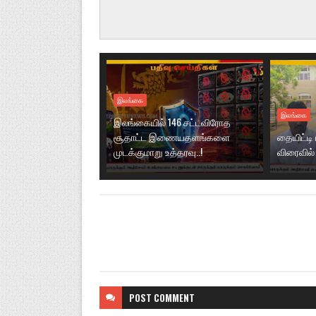
இலங்கை
இலங்கை
இலங்கையில் 146 சட்டவிரோத
சூதாட்ட இணையதளங்களை
தையிட்டி
முடக்குமாறு உத்தரவு..!
விரைவில் 
POST
COMMENT