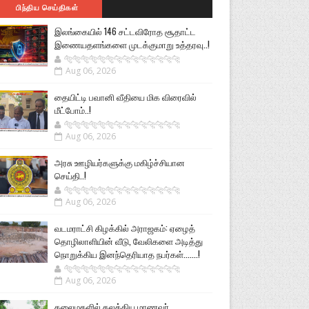
பிந்திய செய்திகள்
இலங்கையில் 146 சட்டவிரோத சூதாட்ட
இணையதளங்களை முடக்குமாறு உத்தரவு..!
🐅🐅🐅🐅🐅🐅🐆🐆🐆🐆🐆🐆🐆🐆
Aug 06, 2026
தையிட்டி பவானி வீதியை மிக விரைவில்
மீட்போம்..!
🐅🐅🐅🐅🐅🐅🐆🐆🐆🐆🐆🐆🐆🐆
Aug 06, 2026
அரசு ஊழியர்களுக்கு மகிழ்ச்சியான
செய்தி..!
🐅🐅🐅🐅🐅🐅🐆🐆🐆🐆🐆🐆🐆🐆
Aug 06, 2026
வடமராட்சி கிழக்கில் அராஜகம்: ஏழைத்
தொழிலாளியின் வீடு, வேலிகளை அடித்து
நொறுக்கிய இனந்தெரியாத நபர்கள்.......!
🐅🐅🐅🐅🐅🐅🐆🐆🐆🐆🐆🐆🐆🐆
Aug 06, 2026
கலைமகளில் கலக்கிய மாணவர்