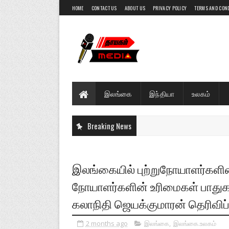
HOME
CONTACT US
ABOUT US
PRIVACY POLICY
TERMS AND CON
இலங்கை
இந்தியா
உலகம்
Breaking News
இலங்கையில் புற்றுநோயாளர்களின
நோயாளர்களின் உரிமைகள் பாதுகா
கலாநிதி ஜெயக்குமாரன் தெரிவிப்ப
2 months ago
இலங்கை
,
இலங்கை.உலகம்