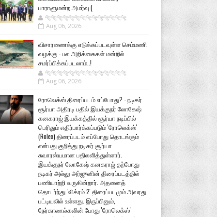
பாராளுமன்ற அமர்வு (
🐅🐅🐅🐅🐅🐅🐆🐆🐆🐆🐆🐆🐆🐆
Aug 06, 2026
விசாரணைக்கு எடுக்கப்படவுள்ள செம்மணி
வழக்கு - பல அறிக்கைகள் மன்றில்
சமர்ப்பிக்கப்படலாம்..!
🐅🐅🐅🐅🐅🐅🐆🐆🐆🐆🐆🐆🐆🐆
Aug 06, 2026
ரோலெக்ஸ் திரைப்படம் எப்போது? - நடிகர்
சூர்யா அதிரடி பதில் இயக்குநர் லோகேஷ்
கனகராஜ் இயக்கத்தில் சூர்யா நடிப்பில்
பெரிதும் எதிர்பார்க்கப்படும் 'ரோலெக்ஸ்'
(Rolex) திரைப்படம் எப்போது தொடங்கும்
என்பது குறித்து நடிகர் சூர்யா
சுவாரஸ்யமான பதிலளித்துள்ளார்.
இயக்குநர் லோகேஷ் கனகராஜ் தற்போது
நடிகர் அல்லு அர்ஜுனின் திரைப்படத்தில்
பணியாற்றி வருகின்றார். அதனைத்
தொடர்ந்து 'விக்ரம் 2' திரைப்படமும் அவரது
பட்டியலில் உள்ளது. இருப்பினும்,
நேர்காணல்களின் போது 'ரோலெக்ஸ்'