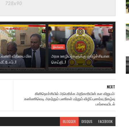
இலங்கை
 பவானி வீதியை மிக
அரசு ஊழியர்களுக்கு மகிழ்ச்சியான
மீட்போம்..!
செய்தி..!
NEXT
கிளிநொச்சியில் அமெரிக்க அதிகாரியின் கள விஜயம்:
கண்ணிவெடி அகற்றும் பணிகள் மற்றும் விழிப்புணர்வு நிகழ்வு
பார்வையிடல்
BLOGGER
DISQUS
FACEBOOK