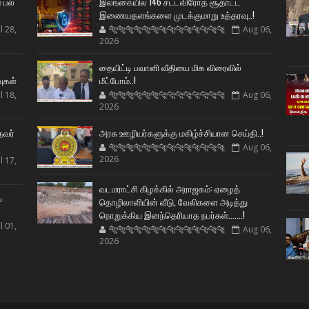
் பல
இலங்கையில் 146 சட்டவிரோத சூதாட்ட
இணையதளங்களை முடக்குமாறு உத்தரவு..!
l 28,
🐅🐅🐅🐅🐅🐅🐆🐆🐆🐆🐆🐆🐆🐆
Aug 06,
2026
ட
தையிட்டி பவானி வீதியை மிக விரைவில்
வுகள்
மீட்போம்..!
l 18,
🐅🐅🐅🐅🐅🐅🐆🐆🐆🐆🐆🐆🐆🐆
Aug 06,
2026
தவர்
அரசு ஊழியர்களுக்கு மகிழ்ச்சியான செய்தி..!
🐅🐅🐅🐅🐅🐅🐆🐆🐆🐆🐆🐆🐆🐆
Aug 06,
2026
l 17,
வடமராட்சி கிழக்கில் அராஜகம்: ஏழைத்
ய
தொழிலாளியின் வீடு, வேலிகளை அடித்து
நொறுக்கிய இனந்தெரியாத நபர்கள்.......!
l 01,
🐅🐅🐅🐅🐅🐅🐆🐆🐆🐆🐆🐆🐆🐆
Aug 06,
2026