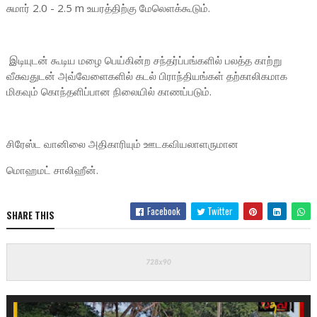
சுமார் 2.0 - 2.5 m உயரத்திற்கு மேலெளக்கூடும்.
இடியுடன் கூடிய மழை பெய்கின்ற சந்தர்ப்பங்களில் பலத்த காற்று
வீசுவதுடன் அவ்வேளைகளில் கடல் பிராந்தியங்கள் தற்காலிகமாக
மிகவும் கொந்தளிப்பான நிலையில் காணப்படும்.
சிரேஸ்ட வானிலை அதிகாரியும் ஊடகவியலாளருமான
மொஹமட் சாலிஹீன்.
Facebook
Twitter
SHARE THIS