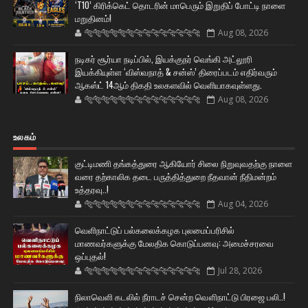
‘T10’ கிரிக்கெட் தொடரின் மாபெரும் இறுதிப் போட்டி நாளை
மறுதினம்!
🐅🐅🐅🐅🐅🐅🐆🐆🐆🐆🐆🐆🐆🐆
Aug 08, 2026
நடிகர் சூர்யா நடிப்பில், இயக்குநர் வெங்கி அட்லூரி
இயக்கியுள்ள ‘விஸ்வநாத் & சன்ஸ்’ திரைப்படம் எதிர்வரும்
ஆகஸ்ட் 14ஆம் திகதி உலகளவில் வெளியாகவுள்ளது.
🐅🐅🐅🐅🐅🐅🐆🐆🐆🐆🐆🐆🐆🐆
Aug 08, 2026
உலகம்
குட்டிமணி தங்கத்துரை ஆகியோர் சிலை நிறுவுவதற்கு நாளை
வரை தற்காலிக தடை பருத்தித்துறை நீதவான் நீதிமன்றம்
உத்தரவு..!
🐅🐅🐅🐅🐅🐅🐆🐆🐆🐆🐆🐆🐆🐆
Aug 04, 2026
வெளிநாட்டுப் பல்கலைக்கழக புலமைப்பரிசில்
மாணவர்களுக்கு மேலதிக கொடுப்பனவு: அமைச்சரவை
ஒப்புதல்!
🐅🐅🐅🐅🐅🐅🐆🐆🐆🐆🐆🐆🐆🐆
Jul 28, 2026
நிலாவெளி கடலில் நீராடச் சென்ற வௌிநாட்டு பிரஜை பலி..!