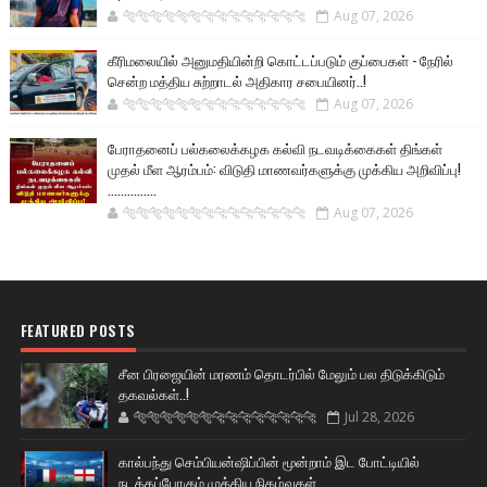
🐅🐅🐅🐅🐅🐅🐆🐆🐆🐆🐆🐆🐆🐆
Aug 07, 2026
கீரிமலையில் அனுமதியின்றி கொட்டப்படும் குப்பைகள் - நேரில்
சென்ற மத்திய சுற்றாடல் அதிகார சபையினர்..!
🐅🐅🐅🐅🐅🐅🐆🐆🐆🐆🐆🐆🐆🐆
Aug 07, 2026
பேராதனைப் பல்கலைக்கழக கல்வி நடவடிக்கைகள் திங்கள்
முதல் மீள ஆரம்பம்: விடுதி மாணவர்களுக்கு முக்கிய அறிவிப்பு!
...............
🐅🐅🐅🐅🐅🐅🐆🐆🐆🐆🐆🐆🐆🐆
Aug 07, 2026
FEATURED POSTS
சீன பிரஜையின் மரணம் தொடர்பில் மேலும் பல திடுக்கிடும்
தகவல்கள்..!
🐅🐅🐅🐅🐅🐅🐆🐆🐆🐆🐆🐆🐆🐆
Jul 28, 2026
கால்பந்து செம்பியன்ஷிப்பின் மூன்றாம் இட போட்டியில்
நடக்கப்போகும் முக்கிய நிகழ்வுகள்