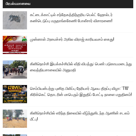
பிரபல்யமானவை
கட்டைக்காட்டில் சந்தேகத்திற்குரிய பெல்ட் ஹோல்டர்
கண்டெடுப்பு மருதாங்ககேணி போலீசார் விசாரணை!
முன்னாள் அமைச்சர் அகில விராஜ் காரியவசம் கைது!
கிளிநொச்சி இயக்கச்சியில் வீதி விபத்து: பெண் படுகாயமடைந்து
வைத்தியசாலையில் அனுமதி
செம்பியன்பற்று புனித பிலிப்பு நேரியார் ஆலய திறப்பு விழா: ‘T10’
கிரிக்கெட் தொடரின் மாபெரும் இறுதிப் போட்டி நாளை மறுதினம்!
கிளிநொச்சியில் எரிந்த நிலையில் வீழ்ந்துகிடந்த ஆணின் சடலம்
மீட்பு!