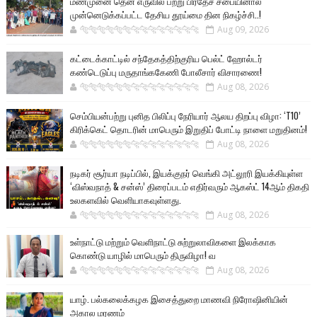
மண்முனை தென் எருவில் பற்று பிரதேச சபையினால்
முன்னெடுக்கப்பட்ட தேசிய தூய்மை தின நிகழ்ச்சி..!
🐅🐅🐅🐅🐅🐅🐆🐆🐆🐆🐆🐆🐆🐆
Aug 09, 2026
கட்டைக்காட்டில் சந்தேகத்திற்குரிய பெல்ட் ஹோல்டர்
கண்டெடுப்பு மருதாங்ககேணி போலீசார் விசாரணை!
🐅🐅🐅🐅🐅🐅🐆🐆🐆🐆🐆🐆🐆🐆
Aug 08, 2026
செம்பியன்பற்று புனித பிலிப்பு நேரியார் ஆலய திறப்பு விழா: ‘T10’
கிரிக்கெட் தொடரின் மாபெரும் இறுதிப் போட்டி நாளை மறுதினம்!
🐅🐅🐅🐅🐅🐅🐆🐆🐆🐆🐆🐆🐆🐆
Aug 08, 2026
நடிகர் சூர்யா நடிப்பில், இயக்குநர் வெங்கி அட்லூரி இயக்கியுள்ள
‘விஸ்வநாத் & சன்ஸ்’ திரைப்படம் எதிர்வரும் ஆகஸ்ட் 14ஆம் திகதி
உலகளவில் வெளியாகவுள்ளது.
🐅🐅🐅🐅🐅🐅🐆🐆🐆🐆🐆🐆🐆🐆
Aug 08, 2026
உள்நாட்டு மற்றும் வெளிநாட்டு சுற்றுலாவிகளை இலக்காக
கொண்டு யாழில் மாபெரும் திருவிழா! வ
🐅🐅🐅🐅🐅🐅🐆🐆🐆🐆🐆🐆🐆🐆
Aug 08, 2026
யாழ். பல்கலைக்கழக இசைத்துறை மாணவி நிரோஷினியின்
அகால மரணம்