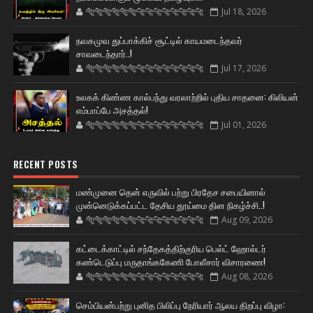
🐅🐅🐅🐅🐅🐅🐆🐆🐆🐆🐆🐆🐆🐆
Jul 18, 2026
நவகமுவ துப்பாக்கிச் சூட்டில் காயமடைந்தவர்
சாவடைந்தார்..!
🐅🐅🐅🐅🐅🐅🐆🐆🐆🐆🐆🐆🐆🐆
Jul 17, 2026
உலகக் கிண்ண கால்பந்து வரலாற்றில் புதிய சாதனை: கிலியன்
எம்பாப்பே அசத்தல்!
🐅🐅🐅🐅🐅🐅🐆🐆🐆🐆🐆🐆🐆🐆
Jul 01, 2026
RECENT POSTS
மண்முனை தென் எருவில் பற்று பிரதேச சபையினால்
முன்னெடுக்கப்பட்ட தேசிய தூய்மை தின நிகழ்ச்சி..!
🐅🐅🐅🐅🐅🐅🐆🐆🐆🐆🐆🐆🐆🐆
Aug 09, 2026
கட்டைக்காட்டில் சந்தேகத்திற்குரிய பெல்ட் ஹோல்டர்
கண்டெடுப்பு மருதாங்ககேணி போலீசார் விசாரணை!
🐅🐅🐅🐅🐅🐅🐆🐆🐆🐆🐆🐆🐆🐆
Aug 08, 2026
செம்பியன்பற்று புனித பிலிப்பு நேரியார் ஆலய திறப்பு விழா: