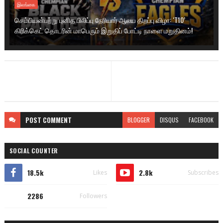
இலங்கை
செம்பியன்பற்று புனித பிலிப்பு நேரியார் ஆலய திறப்பு விழா: ‘T10’
கிரிக்கெட் தொடரின் மாபெரும் இறுதிப் போட்டி நாளை மறுதினம்!
POST
COMMENT
BLOGGER
DISQUS
FACEBOOK
SOCIAL COUNTER
18.5k
2.8k
Likes
Subscribes
2286
Followers