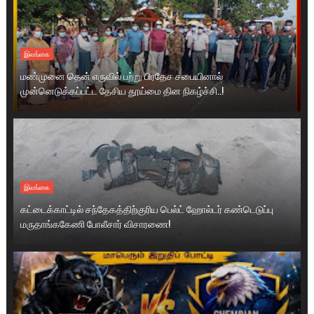
இலங்கை
மண்முனை தென் எருவில் பற்று பிரதேச சபையினால்
முன்னெடுக்கப்பட்ட தேசிய தூய்மை தின நிகழ்ச்சி..!
இலங்கை
கட்டைக்காட்டில் சந்தேகத்திற்குரிய பெல்ட் ஹோல்டர் கண்டெடுப்பு
மருதாங்ககேணி போலீசார் விசாரணை!