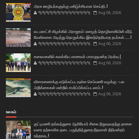
அரசு ஊழியர்களுக்கு மகிழ்ச்சியான செய்தி..!
🐅🐅🐅🐅🐅🐅🐆🐆🐆🐆🐆🐆🐆🐆
Aug 06, 2026
வடமராட்சி கிழக்கில் அராஜகம்: ஏழைத் தொழிலாளியின் வீடு,
வேலிகளை அடித்து நொறுக்கிய இனந்தெரியாத நபர்கள்.......!
🐅🐅🐅🐅🐅🐅🐆🐆🐆🐆🐆🐆🐆🐆
Aug 06, 2026
கலைமகளில் கலக்கிய மாணவர் பாராளுமன்ற அமர்வு (
🐅🐅🐅🐅🐅🐅🐆🐆🐆🐆🐆🐆🐆🐆
Aug 06, 2026
விசாரணைக்கு எடுக்கப்படவுள்ள செம்மணி வழக்கு - பல
அறிக்கைகள் மன்றில் சமர்ப்பிக்கப்படலாம்..!
🐅🐅🐅🐅🐅🐅🐆🐆🐆🐆🐆🐆🐆🐆
Aug 06, 2026
உலகம்
குட்டிமணி தங்கத்துரை ஆகியோர் சிலை நிறுவுவதற்கு நாளை
வரை தற்காலிக தடை பருத்தித்துறை நீதவான் நீதிமன்றம்
உத்தரவு..!