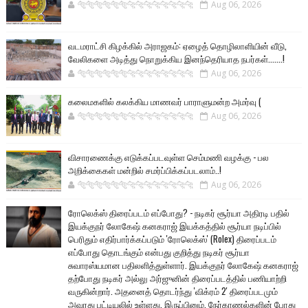
🐅🐅🐅🐅🐅🐅🐆🐆🐆🐆🐆🐆🐆🐆
Aug 06, 2026
வடமராட்சி கிழக்கில் அராஜகம்: ஏழைத் தொழிலாளியின் வீடு,
வேலிகளை அடித்து நொறுக்கிய இனந்தெரியாத நபர்கள்.......!
🐅🐅🐅🐅🐅🐅🐆🐆🐆🐆🐆🐆🐆🐆
Aug 06, 2026
கலைமகளில் கலக்கிய மாணவர் பாராளுமன்ற அமர்வு (
🐅🐅🐅🐅🐅🐅🐆🐆🐆🐆🐆🐆🐆🐆
Aug 06, 2026
விசாரணைக்கு எடுக்கப்படவுள்ள செம்மணி வழக்கு - பல
அறிக்கைகள் மன்றில் சமர்ப்பிக்கப்படலாம்..!
🐅🐅🐅🐅🐅🐅🐆🐆🐆🐆🐆🐆🐆🐆
Aug 06, 2026
ரோலெக்ஸ் திரைப்படம் எப்போது? - நடிகர் சூர்யா அதிரடி பதில்
இயக்குநர் லோகேஷ் கனகராஜ் இயக்கத்தில் சூர்யா நடிப்பில்
பெரிதும் எதிர்பார்க்கப்படும் 'ரோலெக்ஸ்' (Rolex) திரைப்படம்
எப்போது தொடங்கும் என்பது குறித்து நடிகர் சூர்யா
சுவாரஸ்யமான பதிலளித்துள்ளார். இயக்குநர் லோகேஷ் கனகராஜ்
தற்போது நடிகர் அல்லு அர்ஜுனின் திரைப்படத்தில் பணியாற்றி
வருகின்றார். அதனைத் தொடர்ந்து 'விக்ரம் 2' திரைப்படமும்
அவரது பட்டியலில் உள்ளது. இருப்பினும், நேர்காணல்களின் போது