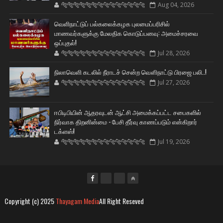
🐅🐅🐅🐅🐅🐅🐆🐆🐆🐆🐆🐆🐆🐆
Aug 04, 2026
வெளிநாட்டுப் பல்கலைக்கழக புலமைப்பரிசில்
மாணவர்களுக்கு மேலதிக கொடுப்பனவு: அமைச்சரவை
ஒப்புதல்!
🐅🐅🐅🐅🐅🐅🐆🐆🐆🐆🐆🐆🐆🐆
Jul 28, 2026
நிலாவெளி கடலில் நீராடச் சென்ற வௌிநாட்டு பிரஜை பலி..!
🐅🐅🐅🐅🐅🐅🐆🐆🐆🐆🐆🐆🐆🐆
Jul 27, 2026
ஈபிடிபியின் ஆதரவுடன் ஆட்சி அமைக்கப்பட்ட சபைகளில்
நிர்வாக திறனின்மை - பேசி தீர்வு காணப்படும் என்கிறார்
டக்ளஸ்!
🐅🐅🐅🐅🐅🐅🐆🐆🐆🐆🐆🐆🐆🐆
Jul 19, 2026
Copyright (c) 2025
Thayagam Media
All Right Reseved