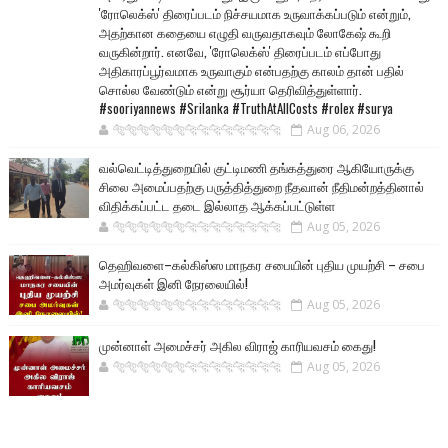
'ரோலெக்ஸ்' திரைப்படம் நிச்சயமாக உருவாக்கப்படும் என்றும்,
அதற்கான கதையை எழுதி வருவதாகவும் லோகேஷ் கூறி
வருகின்றார். எனவே, 'ரோலெக்ஸ்' திரைப்படம் எப்போது
அதிகாரப்பூர்வமாக உருவாகும் என்பதற்கு காலம் தான் பதில்
சொல்ல வேண்டும் என்று சூர்யா தெரிவித்துள்ளார்.
#sooriyannews #Srilanka #TruthAtAllCosts #rolex #surya
🐅🐅🐅🐅🐅🐅🐆🐆🐆🐆🐆🐆🐆🐆
Aug 06, 2026
வல்வெட்டித்துறையில் குட்டிமணி தங்கத்துரை ஆகியோருக்கு
சிலை அமைப்பதற்கு பருத்தித்துறை நீதவான் நீதிமன்றத்தினால்
விதிக்கப்பட்ட தடை இல்லாத ஆக்கப்பட்டுள்ள
🐅🐅🐅🐅🐅🐅🐆🐆🐆🐆🐆🐆🐆🐆
Aug 05, 2026
தெஹிவளை–கல்கிஸ்ஸ மாநகர சபையின் புதிய முயற்சி – சபை
அமர்வுகள் இனி நேரலையில்!
🐅🐅🐅🐅🐅🐅🐆🐆🐆🐆🐆🐆🐆🐆
Aug 05, 2026
முன்னாள் அமைச்சர் அகில விராஜ் காரியவசம் கைது!
🐅🐅🐅🐅🐅🐅🐆🐆🐆🐆🐆🐆🐆🐆
Aug 05, 2026