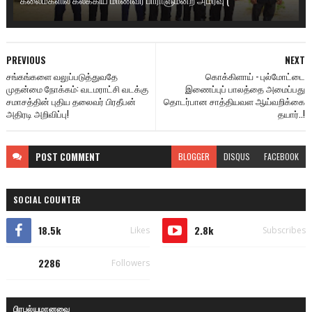
PREVIOUS
NEXT
சங்கங்களை வலுப்படுத்துவதே
கொக்கிளாய் - புல்மோட்டை
முதன்மை நோக்கம்: வடமராட்சி வடக்கு
இணைப்புப் பாலத்தை அமைப்பது
சமாசத்தின் புதிய தலைவர் பிரதீபன்
தொடர்பான சாத்தியவள ஆய்வறிக்கை
அதிரடி அறிவிப்பு!
தயார்..!
POST
COMMENT
BLOGGER
DISQUS
FACEBOOK
SOCIAL COUNTER
18.5k
2.8k
Likes
Subscribes
2286
Followers
பிரபல்யமானவை