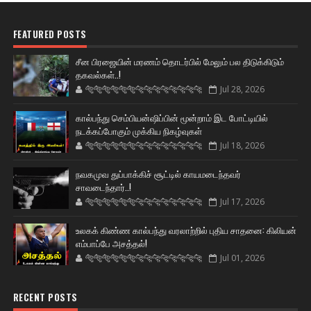
FEATURED POSTS
சீன பிரஜையின் மரணம் தொடர்பில் மேலும் பல திடுக்கிடும்
தகவல்கள்..!
🐅🐅🐅🐅🐅🐅🐆🐆🐆🐆🐆🐆🐆🐆
Jul 28, 2026
கால்பந்து செம்பியன்ஷிப்பின் மூன்றாம் இட போட்டியில்
நடக்கப்போகும் முக்கிய நிகழ்வுகள்
🐅🐅🐅🐅🐅🐅🐆🐆🐆🐆🐆🐆🐆🐆
Jul 18, 2026
நவகமுவ துப்பாக்கிச் சூட்டில் காயமடைந்தவர்
சாவடைந்தார்..!
🐅🐅🐅🐅🐅🐅🐆🐆🐆🐆🐆🐆🐆🐆
Jul 17, 2026
உலகக் கிண்ண கால்பந்து வரலாற்றில் புதிய சாதனை: கிலியன்
எம்பாப்பே அசத்தல்!
🐅🐅🐅🐅🐅🐅🐆🐆🐆🐆🐆🐆🐆🐆
Jul 01, 2026
RECENT POSTS