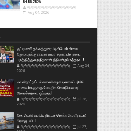
04.08.2026
🐅🐅🐅🐅🐅🐅🐆🐆🐆🐆🐆🐆🐆🐆
Aug 04, 2026
்
குட்டிமணி தங்கத்துரை ஆகியோர் சிலை
நிறுவுவதற்கு நாளை வரை தற்காலிக தடை
பருத்தித்துறை நீதவான் நீதிமன்றம் உத்தரவு..!
🐅🐅🐅🐅🐅🐅🐆🐆🐆🐆🐆🐆🐆🐆
Aug 04,
2026
வெளிநாட்டுப் பல்கலைக்கழக புலமைப்பரிசில்
மாணவர்களுக்கு மேலதிக கொடுப்பனவு:
அமைச்சரவை ஒப்புதல்!
🐅🐅🐅🐅🐅🐅🐆🐆🐆🐆🐆🐆🐆🐆
Jul 28,
2026
நிலாவெளி கடலில் நீராடச் சென்ற வௌிநாட்டு
பிரஜை பலி..!
🐅🐅🐅🐅🐅🐅🐆🐆🐆🐆🐆🐆🐆🐆
Jul 27,