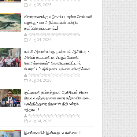
Aug 05, 2026
விசாரணைக்கு எடுக்கப்படவுள்ள செம்மணி
வழக்கு - பல அறிக்கைகள் மன்றில்
சமர்ப்பிக்கப்படலாம்..!
🐅🐅🐅🐅🐅🐅🐆🐆🐆🐆🐆🐆🐆🐆
Aug 04, 2026
கல்வி அமைச்சுக்கு முன்னால் ஆசிரியர் -
அதிபர் கூட்டணி மாபெரும் பேரணி
கோரிக்கைகள்~ நிறைவேறாவிட்டால்
போராட்டம் தீவிரமடையும் என எச்சரிக்கை
🐅🐅🐅🐅🐅🐅🐆🐆🐆🐆🐆🐆🐆🐆
Aug 04, 2026
குட்டிமணி தங்கத்துரை ஆகியோர் சிலை
நிறுவுவதற்கு நாளை வரை தற்காலிக தடை
பருத்தித்துறை நீதவான் நீதிமன்றம்
உத்தரவு..!
🐅🐅🐅🐅🐅🐅🐆🐆🐆🐆🐆🐆🐆🐆
Aug 04, 2026
இலங்கையில் இன்றைய வானிலை..!