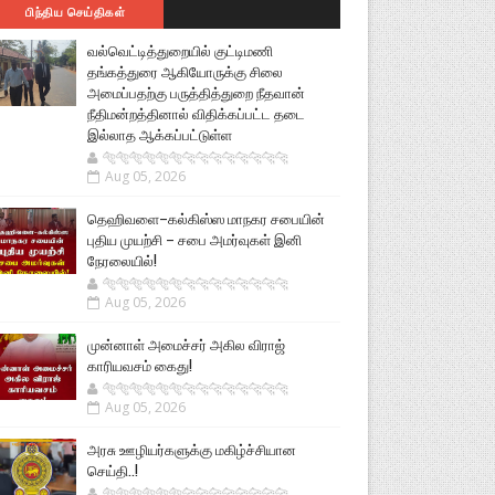
பிந்திய செய்திகள்
வல்வெட்டித்துறையில் குட்டிமணி
தங்கத்துரை ஆகியோருக்கு சிலை
அமைப்பதற்கு பருத்தித்துறை நீதவான்
நீதிமன்றத்தினால் விதிக்கப்பட்ட தடை
இல்லாத ஆக்கப்பட்டுள்ள
🐅🐅🐅🐅🐅🐅🐆🐆🐆🐆🐆🐆🐆🐆
Aug 05, 2026
தெஹிவளை–கல்கிஸ்ஸ மாநகர சபையின்
புதிய முயற்சி – சபை அமர்வுகள் இனி
நேரலையில்!
🐅🐅🐅🐅🐅🐅🐆🐆🐆🐆🐆🐆🐆🐆
Aug 05, 2026
முன்னாள் அமைச்சர் அகில விராஜ்
காரியவசம் கைது!
🐅🐅🐅🐅🐅🐅🐆🐆🐆🐆🐆🐆🐆🐆
Aug 05, 2026
அரசு ஊழியர்களுக்கு மகிழ்ச்சியான
செய்தி..!
🐅🐅🐅🐅🐅🐅🐆🐆🐆🐆🐆🐆🐆🐆