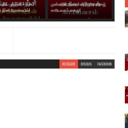
புதிய முயற்சி – சபை
முன்னாள் அமைச்சர் அகில விராஜ்
் இனி நேரலையில்!
காரியவசம் கைது!
BLOGGER
DISQUS
FACEBOOK