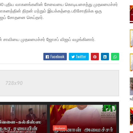
ட 40 புதிய வாகனங்களின் சேவையை கொடியசைத்து முதலமைச்சர்
கனத்தின் திறன் மற்றும் இயக்கத்தை பரிசோதிக்க ஒரு
விஜய் சோதனை செய்தார்.
் சாவியை முதலமைச்சர் ஜோசப் விஜய் வழங்கினார்.
Facebook
Twitter
உத
இலங்கை
ை–கல்கிஸ்ஸ மாநகர