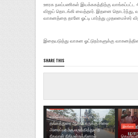
ஊரக நலப்பணிகள் இயக்ககத்திற்கு வாங்கப்பட்
விஜய் தொடங்கி வைத்தார். இதனை தொடர்ந்து, வா
வாகனத்தை தானே ஓட்டி பார்த்து முதலமைச்சர் 
இதையடுத்து வாகன ஓட்டுநர்களுக்கு வாகனத்தின
SHARE THIS
இலங்கை
வல்வெட்டித்துறையில் குட்டிமணி
தங்கத்துரை ஆகியோருக்கு சிலை
இலங்கை
அமைப்பதற்கு பருத்தித்துறை
நீதவான் நீதிமன்றத்தினால்
தெஹிவள