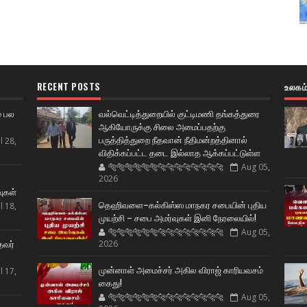
RECENT POSTS
உலகம
் பல
வல்வெட்டித்துறையில் குட்டிமணி தங்கத்துரை
ஆகியோருக்கு சிலை அமைப்பதற்கு
பருத்தித்துறை நீதவான் நீதிமன்றத்தினால்
l 28,
விதிக்கப்பட்ட தடை இல்லாத ஆக்கப்பட்டுள்ள
🐅🐅🐅🐅🐅🐅🐆🐆🐆🐆🐆🐆🐆🐆
Aug 05,
ட
2026
வுகள்
தெஹிவளை–கல்கிஸ்ஸ மாநகர சபையின் புதிய
l 18,
முயற்சி – சபை அமர்வுகள் இனி நேரலையில்!
🐅🐅🐅🐅🐅🐅🐆🐆🐆🐆🐆🐆🐆🐆
Aug 05,
தவர்
2026
முன்னாள் அமைச்சர் அகில விராஜ் காரியவசம்
l 17,
கைது!
🐅🐅🐅🐅🐅🐅🐆🐆🐆🐆🐆🐆🐆🐆
Aug 05,