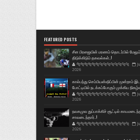
FEATURED POSTS
சீன பிரஜையின் மரணம் தொடர்பில் மேலும
திடுக்கிடும் தகவல்கள்..!
🐅🐅🐅🐅🐅🐅🐆🐆🐆🐆🐆🐆🐆🐆
Ju
2026
கால்பந்து செம்பியன்ஷிப்பின் மூன்றாம் இ
போட்டியில் நடக்கப்போகும் முக்கிய நிகழ்
🐅🐅🐅🐅🐅🐅🐆🐆🐆🐆🐆🐆🐆🐆
Ju
2026
நவகமுவ துப்பாக்கிச் சூட்டில் காயமடைந்
சாவடைந்தார்..!
🐅🐅🐅🐅🐅🐅🐆🐆🐆🐆🐆🐆🐆🐆
Ju
2026