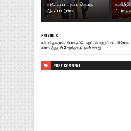
விதிக்கப்பட்ட தடை இல்லாத
சபையின் 
ஆக்கப்பட்டுள்ள
அமர்வுகள
PREVIOUS
சம்மாந்துறையில் போதைப்பொருட்கள் மற்றும் சட்டவிரோத
சாராயத்துடன் 3 சந்தேக நபர்கள் கைது..!
POST
COMMENT