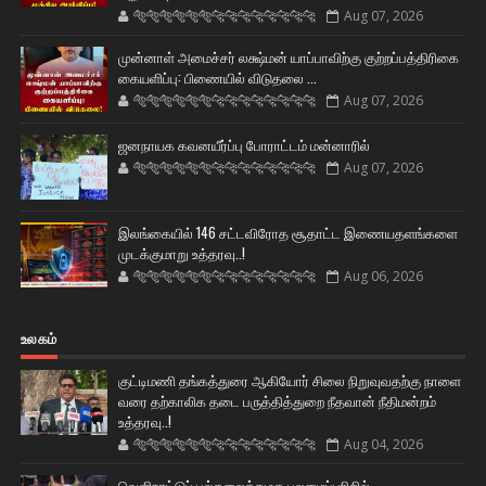
🐅🐅🐅🐅🐅🐅🐆🐆🐆🐆🐆🐆🐆🐆
Aug 07, 2026
முன்னாள் அமைச்சர் லக்ஷ்மன் யாப்பாவிற்கு குற்றப்பத்திரிகை
கையளிப்பு: பிணையில் விடுதலை ...
🐅🐅🐅🐅🐅🐅🐆🐆🐆🐆🐆🐆🐆🐆
Aug 07, 2026
ஜனநாயக கவனயீர்ப்பு போராட்டம் மன்னாரில்
🐅🐅🐅🐅🐅🐅🐆🐆🐆🐆🐆🐆🐆🐆
Aug 07, 2026
இலங்கையில் 146 சட்டவிரோத சூதாட்ட இணையதளங்களை
முடக்குமாறு உத்தரவு..!
🐅🐅🐅🐅🐅🐅🐆🐆🐆🐆🐆🐆🐆🐆
Aug 06, 2026
உலகம்
குட்டிமணி தங்கத்துரை ஆகியோர் சிலை நிறுவுவதற்கு நாளை
வரை தற்காலிக தடை பருத்தித்துறை நீதவான் நீதிமன்றம்
உத்தரவு..!
🐅🐅🐅🐅🐅🐅🐆🐆🐆🐆🐆🐆🐆🐆
Aug 04, 2026
வெளிநாட்டுப் பல்கலைக்கழக புலமைப்பரிசில்