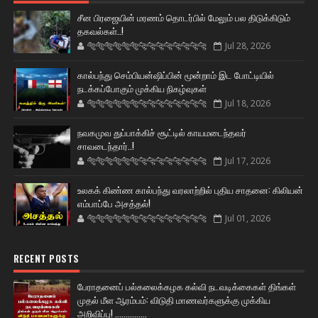
சீன பிரஜையின் மரணம் தொடர்பில் மேலும் பல திடுக்கிடும்
தகவல்கள்..!
🐅🐅🐅🐅🐅🐅🐆🐆🐆🐆🐆🐆🐆🐆
Jul 28, 2026
கால்பந்து செம்பியன்ஷிப்பின் மூன்றாம் இட போட்டியில்
நடக்கப்போகும் முக்கிய நிகழ்வுகள்
🐅🐅🐅🐅🐅🐅🐆🐆🐆🐆🐆🐆🐆🐆
Jul 18, 2026
நவகமுவ துப்பாக்கிச் சூட்டில் காயமடைந்தவர்
சாவடைந்தார்..!
🐅🐅🐅🐅🐅🐅🐆🐆🐆🐆🐆🐆🐆🐆
Jul 17, 2026
உலகக் கிண்ண கால்பந்து வரலாற்றில் புதிய சாதனை: கிலியன்
எம்பாப்பே அசத்தல்!
🐅🐅🐅🐅🐅🐅🐆🐆🐆🐆🐆🐆🐆🐆
Jul 01, 2026
RECENT POSTS
பேராதனைப் பல்கலைக்கழக கல்வி நடவடிக்கைகள் திங்கள்
முதல் மீள ஆரம்பம்: விடுதி மாணவர்களுக்கு முக்கிய
அறிவிப்பு! ...............