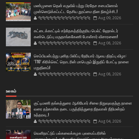
மண்முனை தென் எருவில் பற்று பிரதேச சபையினால்
முன்னெடுக்கப்பட்ட தேசிய தூய்மை தின நிகழ்ச்சி..!
🐅🐅🐅🐅🐅🐅🐆🐆🐆🐆🐆🐆🐆🐆
Aug 09, 2026
கட்டைக்காட்டில் சந்தேகத்திற்குரிய பெல்ட் ஹோல்டர்
கண்டெடுப்பு மருதாங்ககேணி போலீசார் விசாரணை!
🐅🐅🐅🐅🐅🐅🐆🐆🐆🐆🐆🐆🐆🐆
Aug 08, 2026
செம்பியன்பற்று புனித பிலிப்பு நேரியார் ஆலய திறப்பு விழா:
‘T10’ கிரிக்கெட் தொடரின் மாபெரும் இறுதிப் போட்டி நாளை
மறுதினம்!
🐅🐅🐅🐅🐅🐅🐆🐆🐆🐆🐆🐆🐆🐆
Aug 08, 2026
உலகம்
குட்டிமணி தங்கத்துரை ஆகியோர் சிலை நிறுவுவதற்கு நாளை
வரை தற்காலிக தடை பருத்தித்துறை நீதவான் நீதிமன்றம்
உத்தரவு..!
🐅🐅🐅🐅🐅🐅🐆🐆🐆🐆🐆🐆🐆🐆
Aug 04, 2026
வெளிநாட்டுப் பல்கலைக்கழக புலமைப்பரிசில்
மாணவர்களுக்கு மேலதிக கொடுப்பனவு: அமைச்சரவை