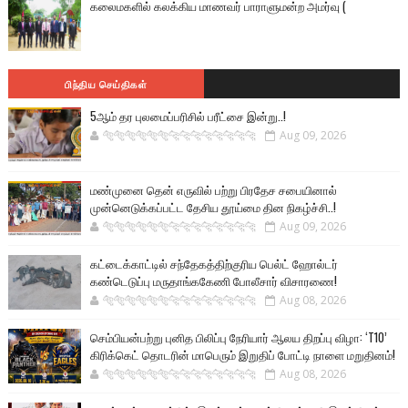
கலைமகளில் கலக்கிய மாணவர் பாராளுமன்ற அமர்வு (
பிந்திய செய்திகள்
5ஆம் தர புலமைப்பரிசில் பரீட்சை இன்று..!
🐅🐅🐅🐅🐅🐅🐆🐆🐆🐆🐆🐆🐆🐆
Aug 09, 2026
மண்முனை தென் எருவில் பற்று பிரதேச சபையினால்
முன்னெடுக்கப்பட்ட தேசிய தூய்மை தின நிகழ்ச்சி..!
🐅🐅🐅🐅🐅🐅🐆🐆🐆🐆🐆🐆🐆🐆
Aug 09, 2026
கட்டைக்காட்டில் சந்தேகத்திற்குரிய பெல்ட் ஹோல்டர்
கண்டெடுப்பு மருதாங்ககேணி போலீசார் விசாரணை!
🐅🐅🐅🐅🐅🐅🐆🐆🐆🐆🐆🐆🐆🐆
Aug 08, 2026
செம்பியன்பற்று புனித பிலிப்பு நேரியார் ஆலய திறப்பு விழா: ‘T10’
கிரிக்கெட் தொடரின் மாபெரும் இறுதிப் போட்டி நாளை மறுதினம்!
🐅🐅🐅🐅🐅🐅🐆🐆🐆🐆🐆🐆🐆🐆
Aug 08, 2026