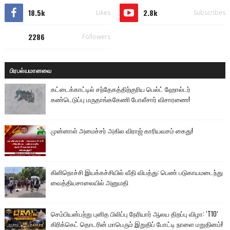
18.5k
2.8k
Likes
Subscribes
2286
Followers
பிரபல்யமானவை
கட்டைக்காட்டில் சந்தேகத்திற்குரிய பெல்ட் ஹோல்டர்
கண்டெடுப்பு மருதாங்ககேணி போலீசார் விசாரணை!
முன்னாள் அமைச்சர் அகில விராஜ் காரியவசம் கைது!
கிளிநொச்சி இயக்கச்சியில் வீதி விபத்து: பெண் படுகாயமடைந்து
வைத்தியசாலையில் அனுமதி
செம்பியன்பற்று புனித பிலிப்பு நேரியார் ஆலய திறப்பு விழா: ‘T10’
கிரிக்கெட் தொடரின் மாபெரும் இறுதிப் போட்டி நாளை மறுதினம்!