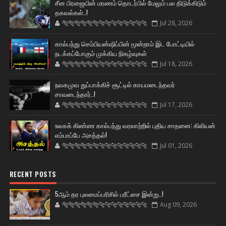
சீன பிரஜையின் மரணம் தொடர்பில் மேலும் பல திடுக்கிடும்
தகவல்கள்..!
🐅🐅🐅🐅🐅🐅🐆🐆🐆🐆🐆🐆🐆🐆
Jul 28, 2026
கால்பந்து செம்பியன்ஷிப்பின் மூன்றாம் இட போட்டியில்
நடக்கப்போகும் முக்கிய நிகழ்வுகள்
🐅🐅🐅🐅🐅🐅🐆🐆🐆🐆🐆🐆🐆🐆
Jul 18, 2026
நவகமுவ துப்பாக்கிச் சூட்டில் காயமடைந்தவர்
சாவடைந்தார்..!
🐅🐅🐅🐅🐅🐅🐆🐆🐆🐆🐆🐆🐆🐆
Jul 17, 2026
உலகக் கிண்ண கால்பந்து வரலாற்றில் புதிய சாதனை: கிலியன்
எம்பாப்பே அசத்தல்!
🐅🐅🐅🐅🐅🐅🐆🐆🐆🐆🐆🐆🐆🐆
Jul 01, 2026
RECENT POSTS
5ஆம் தர புலமைப்பரிசில் பரீட்சை இன்று..!
🐅🐅🐅🐅🐅🐅🐆🐆🐆🐆🐆🐆🐆🐆
Aug 09, 2026