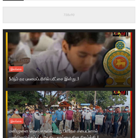
இலங்கை
5ஆம் தர புலமைப்பரிசில் பரீட்சை இன்று..!
இலங்கை
மண்முனை தென் எருவில் பற்று பிரதேச சபையினால்
முன்னெடுக்கப்பட்ட தேசிய தூய்மை தின நிகழ்ச்சி..!