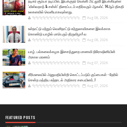
நடிகர் சூர்யா நடிப்பில், இயக்குநர் வெங்கி அட்லூரி இயக்கியுள்ள
‘விஸ்வநாத் & சன்ஸ்’ திரைப்படம் எதிர்வரும் ஆகஸ்ட் 14ஆம் திகதி
உலகளவில் வெளியாகவுள்ளது.
🐅🐅🐅🐅🐅🐅🐆🐆🐆🐆🐆🐆🐆🐆
Aug 08, 2026
உள்நாட்டு மற்றும் வெளிநாட்டு சுற்றுலாவிகளை இலக்காக
கொண்டு யாழில் மாபெரும் திருவிழா! வ
🐅🐅🐅🐅🐅🐅🐆🐆🐆🐆🐆🐆🐆🐆
Aug 08, 2026
யாழ். பல்கலைக்கழக இசைத்துறை மாணவி நிரோஷினியின்
அகால மரணம்
🐅🐅🐅🐅🐅🐅🐆🐆🐆🐆🐆🐆🐆🐆
Aug 07, 2026
கீரிமலையில் அனுமதியின்றி கொட்டப்படும் குப்பைகள் - நேரில்
சென்ற மத்திய சுற்றாடல் அதிகார சபையினர்..!
🐅🐅🐅🐅🐅🐅🐆🐆🐆🐆🐆🐆🐆🐆
Aug 07, 2026
FEATURED POSTS