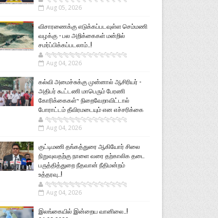
Aug 05, 2026
விசாரணைக்கு எடுக்கப்படவுள்ள செம்மணி
வழக்கு - பல அறிக்கைகள் மன்றில்
சமர்ப்பிக்கப்படலாம்..!
🐅🐅🐅🐅🐅🐅🐆🐆🐆🐆🐆🐆🐆🐆
Aug 04, 2026
கல்வி அமைச்சுக்கு முன்னால் ஆசிரியர் -
அதிபர் கூட்டணி மாபெரும் பேரணி
கோரிக்கைகள்~ நிறைவேறாவிட்டால்
போராட்டம் தீவிரமடையும் என எச்சரிக்கை
🐅🐅🐅🐅🐅🐅🐆🐆🐆🐆🐆🐆🐆🐆
Aug 04, 2026
குட்டிமணி தங்கத்துரை ஆகியோர் சிலை
நிறுவுவதற்கு நாளை வரை தற்காலிக தடை
பருத்தித்துறை நீதவான் நீதிமன்றம்
உத்தரவு..!
🐅🐅🐅🐅🐅🐅🐆🐆🐆🐆🐆🐆🐆🐆
Aug 04, 2026
இலங்கையில் இன்றைய வானிலை..!