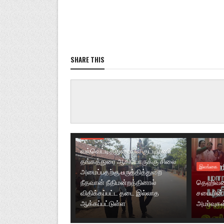
SHARE THIS
இலங்கை
வல்வெட்டித்துறையில் குட்டிமணி
தங்கத்துரை ஆகியோருக்கு சிலை
இலங்கை
அமைப்பதற்கு பருத்தித்துறை
நீதவான் நீதிமன்றத்தினால்
தெஹிவள
விதிக்கப்பட்ட தடை இல்லாத
சபையின் 
ஆக்கப்பட்டுள்ள
அமர்வுகள