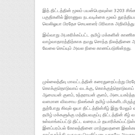
இத் திட்டத்தின் மூலம் பயன்பெறவுள்ள 3203 சிங்கள
பகுதிகளில் இராணுவ நடவடிக்கை மூலம் துரத்திய
வெலிஓயா பிரதேச செயலாளர் பிரிவாக அறிவித்து அ
இவ்வாறு அபகரிக்கப்பட்ட தமிழ் மக்களின் காணி
வாழ்வாதாரத்திற்காக தமது சொந்த நிலத்தினை ஆக்
வேலை செய்யும் அவல நிலை காணப்படுகின்றது.
முல்லைத்தீவு மாவட்டத்தின் கரைதுறைப்பற்று பிர
கொக்குதொடுவாய் வடக்கு, கொக்குத்தொடுவாய் தெ
ஆமையன் குளம், உந்தராயன் குளம், அடையகர்த்தான
வளமான விவசாய நிலங்கள் தமிழ் மக்களிடமிருந்து 
துற்போது கிவுல் ஒயா திட்டத்தின்கீழ் இது மேலும் 
தமிழ் மக்களுக்கு மத்தியவகுப்பு திட்டத்தின் கீழ்
உள்வாங்கப்பட்டு திட்ட வரைபடம் தயாரிக்கப்பட்டுள
இனப்பரம்பல் கோலத்தினை மாற்றுவதனை இலக்காக 
காய்நகர்த்தி வருவது வெளிப்படையாகவே அவதான