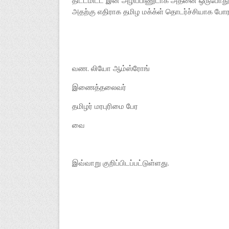
திட்டமிட்ட இன அழிப்பிணுடாக அதனை ஒருபோதும் 
அதற்கு எதிராக தமிழ மக்க்ள் தொடர்ச்சியாக போ
வண. லியோ ஆம்ஸ்ரோங்
இணைத்தலைவர்
தமிழர் மரபுரிமை பேர
வை
இவ்வாறு குறிப்பிடப்பட்டுள்ளது.