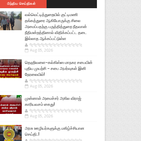
பிந்திய செய்திகள்
வல்வெட்டித்துறையில் குட்டிமணி
தங்கத்துரை ஆகியோருக்கு சிலை
அமைப்பதற்கு பருத்தித்துறை நீதவான்
நீதிமன்றத்தினால் விதிக்கப்பட்ட தடை
இல்லாத ஆக்கப்பட்டுள்ள
🐅🐅🐅🐅🐅🐅🐆🐆🐆🐆🐆🐆🐆🐆
Aug 05, 2026
தெஹிவளை–கல்கிஸ்ஸ மாநகர சபையின்
புதிய முயற்சி – சபை அமர்வுகள் இனி
நேரலையில்!
🐅🐅🐅🐅🐅🐅🐆🐆🐆🐆🐆🐆🐆🐆
Aug 05, 2026
முன்னாள் அமைச்சர் அகில விராஜ்
காரியவசம் கைது!
🐅🐅🐅🐅🐅🐅🐆🐆🐆🐆🐆🐆🐆🐆
Aug 05, 2026
அரசு ஊழியர்களுக்கு மகிழ்ச்சியான
செய்தி..!
🐅🐅🐅🐅🐅🐅🐆🐆🐆🐆🐆🐆🐆🐆