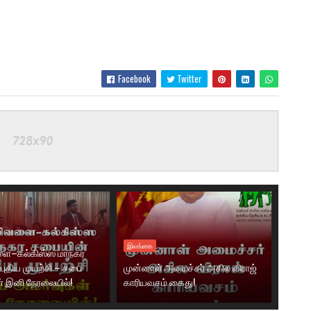
Facebook
Twitter
இலங்கை
ை–கல்கிஸ்ஸ மாநகர
புதிய முயற்சி – சபை
முன்னாள் அமைச்சர் அகில விராஜ்
் இனி நேரலையில்!
காரியவசம் கைது!