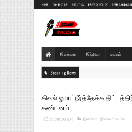
HOME
CONTACT US
ABOUT US
PRIVACY POLICY
TERMS AND CON
இலங்கை
இந்தியா
உலகம்
Breaking News
கிவுல் ஓயா” நீர்த்தேக்க திட்டத்த
கண்டனம்
6 months ago
இலங்கை
,
இலங்கை.உலகம்