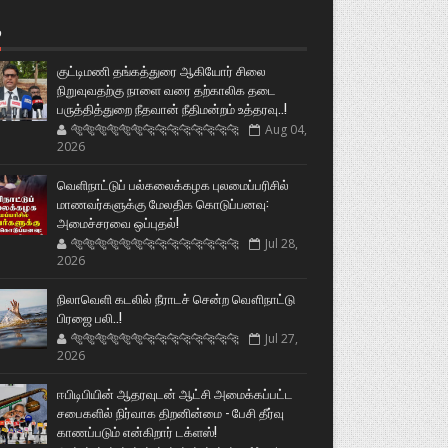
்
குட்டிமணி தங்கத்துரை ஆகியோர் சிலை
நிறுவுவதற்கு நாளை வரை தற்காலிக தடை
பருத்தித்துறை நீதவான் நீதிமன்றம் உத்தரவு..!
🐅🐅🐅🐅🐅🐅🐆🐆🐆🐆🐆🐆🐆🐆
Aug 04,
2026
வெளிநாட்டுப் பல்கலைக்கழக புலமைப்பரிசில்
மாணவர்களுக்கு மேலதிக கொடுப்பனவு:
அமைச்சரவை ஒப்புதல்!
🐅🐅🐅🐅🐅🐅🐆🐆🐆🐆🐆🐆🐆🐆
Jul 28,
2026
நிலாவெளி கடலில் நீராடச் சென்ற வௌிநாட்டு
பிரஜை பலி..!
🐅🐅🐅🐅🐅🐅🐆🐆🐆🐆🐆🐆🐆🐆
Jul 27,
2026
ஈபிடிபியின் ஆதரவுடன் ஆட்சி அமைக்கப்பட்ட
சபைகளில் நிர்வாக திறனின்மை - பேசி தீர்வு
காணப்படும் என்கிறார் டக்ளஸ்!