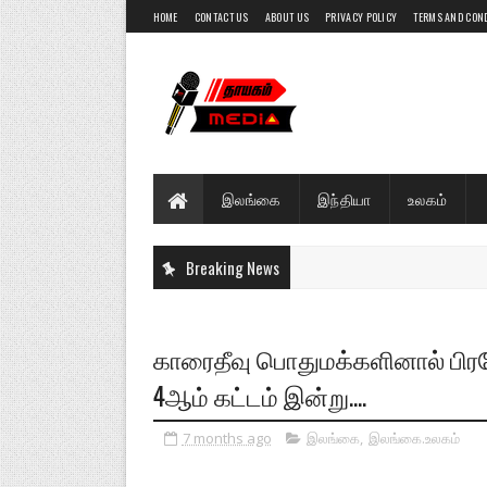
HOME
CONTACT US
ABOUT US
PRIVACY POLICY
TERMS AND CON
இலங்கை
இந்தியா
உலகம்
Breaking News
காரைதீவு பொதுமக்களினால் பிர
4ஆம் கட்டம் இன்று....
7 months ago
இலங்கை
,
இலங்கை.உலகம்