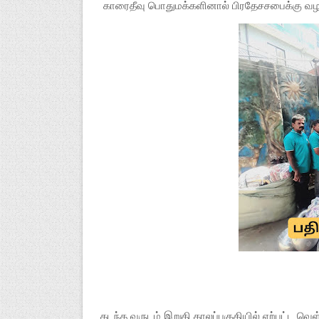
காரைதீவு பொதுமக்களினால் பிரதேசசபைக்கு வழங்க
கடந்த வருடம் இறுதி காலப்பகுதியில் ஏற்பட்ட வெள