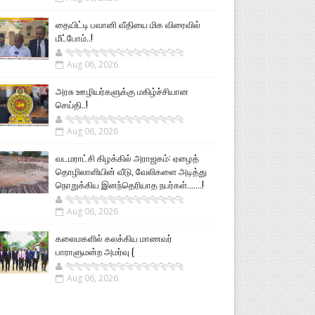
தையிட்டி பவானி வீதியை மிக விரைவில்
மீட்போம்..!
🐅🐅🐅🐅🐅🐅🐆🐆🐆🐆🐆🐆🐆🐆
Aug 06, 2026
அரசு ஊழியர்களுக்கு மகிழ்ச்சியான
செய்தி..!
🐅🐅🐅🐅🐅🐅🐆🐆🐆🐆🐆🐆🐆🐆
Aug 06, 2026
வடமராட்சி கிழக்கில் அராஜகம்: ஏழைத்
தொழிலாளியின் வீடு, வேலிகளை அடித்து
நொறுக்கிய இனந்தெரியாத நபர்கள்.......!
🐅🐅🐅🐅🐅🐅🐆🐆🐆🐆🐆🐆🐆🐆
Aug 06, 2026
கலைமகளில் கலக்கிய மாணவர்
பாராளுமன்ற அமர்வு (
🐅🐅🐅🐅🐅🐅🐆🐆🐆🐆🐆🐆🐆🐆
Aug 06, 2026