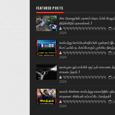
FEATURED POSTS
சீன பிரஜையின் மரணம் தொடர்பில் மேலும
திடுக்கிடும் தகவல்கள்..!
🐅🐅🐅🐅🐅🐅🐆🐆🐆🐆🐆🐆🐆🐆
Ju
2026
கால்பந்து செம்பியன்ஷிப்பின் மூன்றாம் இ
போட்டியில் நடக்கப்போகும் முக்கிய நிகழ்
🐅🐅🐅🐅🐅🐅🐆🐆🐆🐆🐆🐆🐆🐆
Ju
2026
நவகமுவ துப்பாக்கிச் சூட்டில் காயமடைந்
சாவடைந்தார்..!
🐅🐅🐅🐅🐅🐅🐆🐆🐆🐆🐆🐆🐆🐆
Ju
2026
உலகக் கிண்ண கால்பந்து வரலாற்றில் புதி
சாதனை: கிலியன் எம்பாப்பே அசத்தல்!
🐅🐅🐅🐅🐅🐅🐆🐆🐆🐆🐆🐆🐆🐆
Ju
2026