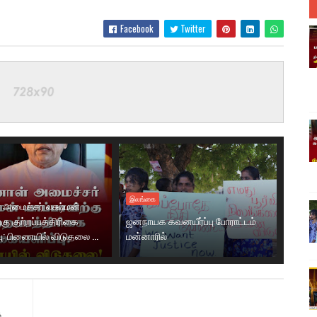
Facebook
Twitter
இலங்கை
 அமைச்சர் லக்ஷ்மன்
்கு குற்றப்பத்திரிகை
ஜனநாயக கவனயீர்ப்பு போராட்டம்
ு: பிணையில் விடுதலை ...
மன்னாரில்
த