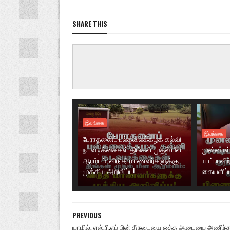
SHARE THIS
இலங்கை
இலங்கை
பேராதனைப் பல்கலைக்கழக கல்வி
நடவடிக்கைகள் திங்கள் முதல் மீள
முன்னாள்
ஆரம்பம்: விடுதி மாணவர்களுக்கு
யாப்பாவிற
முக்கிய அறிவிப்பு! ...............
கையளிப்ப
PREVIOUS
யாழில். எஸ்.ரி.எப் பின் சீருடையை ஒத்த ஆடையை அணிந்