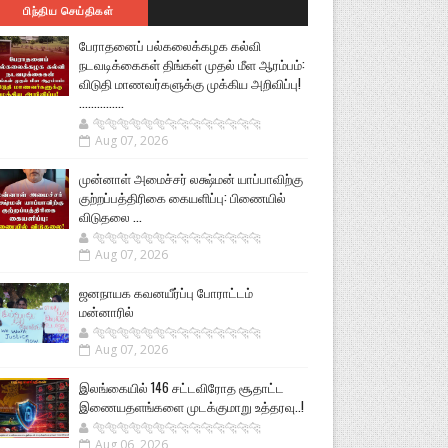
பிந்திய செய்திகள்
பேராதனைப் பல்கலைக்கழக கல்வி
நடவடிக்கைகள் திங்கள் முதல் மீள ஆரம்பம்:
விடுதி மாணவர்களுக்கு முக்கிய அறிவிப்பு!
...............
🐅🐅🐅🐅🐅🐅🐆🐆🐆🐆🐆🐆🐆🐆
Aug 07, 2026
முன்னாள் அமைச்சர் லக்ஷ்மன் யாப்பாவிற்கு
குற்றப்பத்திரிகை கையளிப்பு: பிணையில்
விடுதலை ...
🐅🐅🐅🐅🐅🐅🐆🐆🐆🐆🐆🐆🐆🐆
Aug 07, 2026
ஜனநாயக கவனயீர்ப்பு போராட்டம்
மன்னாரில்
🐅🐅🐅🐅🐅🐅🐆🐆🐆🐆🐆🐆🐆🐆
Aug 07, 2026
இலங்கையில் 146 சட்டவிரோத சூதாட்ட
இணையதளங்களை முடக்குமாறு உத்தரவு..!
🐅🐅🐅🐅🐅🐅🐆🐆🐆🐆🐆🐆🐆🐆
Aug 06, 2026