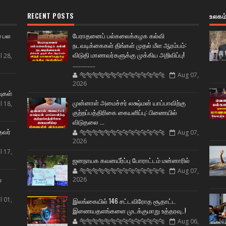
RECENT POSTS
உலகம
் பல
பேராதனைப் பல்கலைக்கழக கல்வி
நடவடிக்கைகள் திங்கள் முதல் மீள ஆரம்பம்:
விடுதி மாணவர்களுக்கு முக்கிய அறிவிப்பு!
l 28,
...............
🐅🐅🐅🐅🐅🐅🐆🐆🐆🐆🐆🐆🐆🐆
Aug 07,
ட
2026
வுகள்
முன்னாள் அமைச்சர் லக்ஷ்மன் யாப்பாவிற்கு
l 18,
குற்றப்பத்திரிகை கையளிப்பு: பிணையில்
விடுதலை ...
தவர்
🐅🐅🐅🐅🐅🐅🐆🐆🐆🐆🐆🐆🐆🐆
Aug 07,
2026
l 17,
ஜனநாயக கவனயீர்ப்பு போராட்டம் மன்னாரில்
🐅🐅🐅🐅🐅🐅🐆🐆🐆🐆🐆🐆🐆🐆
Aug 07,
ய
2026
l 01,
இலங்கையில் 146 சட்டவிரோத சூதாட்ட
இணையதளங்களை முடக்குமாறு உத்தரவு..!
🐅🐅🐅🐅🐅🐅🐆🐆🐆🐆🐆🐆🐆🐆
Aug 06,