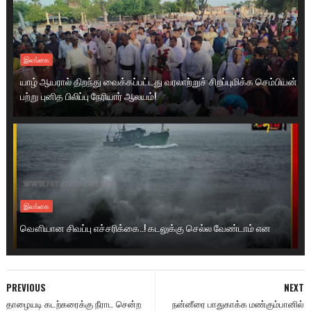
இலங்கை
யாழ் ஆயரால் திறந்து வைக்கப்பட்டது வரலாற்றுச் சிறப்புமிக்க செம்பியன்
பற்று புனித பிலிப்பு நேரியார் ஆலயம்!
இலங்கை
வௌியான சிவப்பு எச்சரிக்கை..! கடலுக்கு செல்ல வேண்டாம் என
PREVIOUS
NEXT
தாழையடி கடற்கரைக்கு நீராட சென்ற
நன்னீரை பாதுகாக்க மண்கும்பானில்