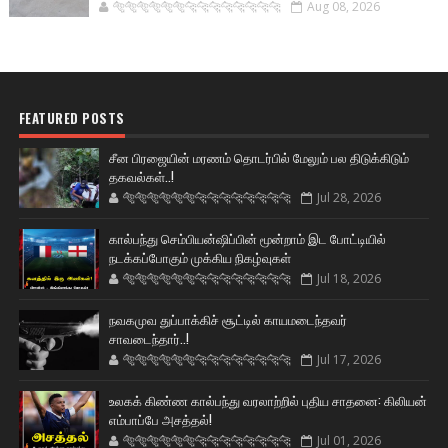
🐅🐅🐅🐅🐅🐅🐆🐆🐆🐆🐆🐆🐆🐆
Aug 08, 2026
FEATURED POSTS
சீன பிரஜையின் மரணம் தொடர்பில் மேலும் பல திடுக்கிடும்
தகவல்கள்..!
🐅🐅🐅🐅🐅🐅🐆🐆🐆🐆🐆🐆🐆🐆
Jul 28, 2026
கால்பந்து செம்பியன்ஷிப்பின் மூன்றாம் இட போட்டியில்
நடக்கப்போகும் முக்கிய நிகழ்வுகள்
🐅🐅🐅🐅🐅🐅🐆🐆🐆🐆🐆🐆🐆🐆
Jul 18, 2026
நவகமுவ துப்பாக்கிச் சூட்டில் காயமடைந்தவர்
சாவடைந்தார்..!
🐅🐅🐅🐅🐅🐅🐆🐆🐆🐆🐆🐆🐆🐆
Jul 17, 2026
உலகக் கிண்ண கால்பந்து வரலாற்றில் புதிய சாதனை: கிலியன்
எம்பாப்பே அசத்தல்!
🐅🐅🐅🐅🐅🐅🐆🐆🐆🐆🐆🐆🐆🐆
Jul 01, 2026