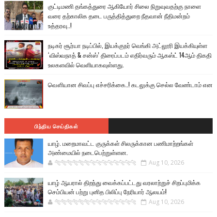
குட்டிமணி தங்கத்துரை ஆகியோர் சிலை நிறுவுவதற்கு நாளை
வரை தற்காலிக தடை பருத்தித்துறை நீதவான் நீதிமன்றம்
உத்தரவு..!
நடிகர் சூர்யா நடிப்பில், இயக்குநர் வெங்கி அட்லூரி இயக்கியுள்ள
‘விஸ்வநாத் & சன்ஸ்’ திரைப்படம் எதிர்வரும் ஆகஸ்ட் 14ஆம் திகதி
உலகளவில் வெளியாகவுள்ளது.
வௌியான சிவப்பு எச்சரிக்கை..! கடலுக்கு செல்ல வேண்டாம் என
பிந்திய செய்திகள்
யாழ். மறைமாவட்ட குருக்கள் சிலருக்கான பணிமாற்றங்கள்
அண்மையில் நடைபெற்றுள்ளன.
🐅🐅🐅🐅🐅🐅🐆🐆🐆🐆🐆🐆🐆🐆
Aug 10, 2026
யாழ் ஆயரால் திறந்து வைக்கப்பட்டது வரலாற்றுச் சிறப்புமிக்க
செம்பியன் பற்று புனித பிலிப்பு நேரியார் ஆலயம்!
🐅🐅🐅🐅🐅🐅🐆🐆🐆🐆🐆🐆🐆🐆
Aug 10, 2026