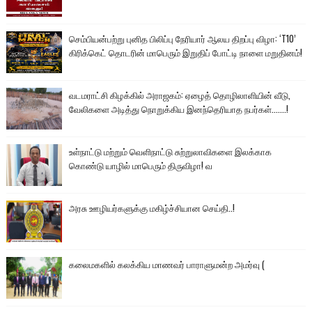
செம்பியன்பற்று புனித பிலிப்பு நேரியார் ஆலய திறப்பு விழா: ‘T10’
கிரிக்கெட் தொடரின் மாபெரும் இறுதிப் போட்டி நாளை மறுதினம்!
வடமராட்சி கிழக்கில் அராஜகம்: ஏழைத் தொழிலாளியின் வீடு,
வேலிகளை அடித்து நொறுக்கிய இனந்தெரியாத நபர்கள்.......!
உள்நாட்டு மற்றும் வெளிநாட்டு சுற்றுலாவிகளை இலக்காக
கொண்டு யாழில் மாபெரும் திருவிழா! வ
அரசு ஊழியர்களுக்கு மகிழ்ச்சியான செய்தி..!
கலைமகளில் கலக்கிய மாணவர் பாராளுமன்ற அமர்வு (