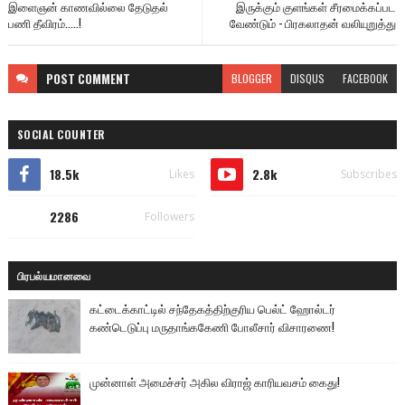
இளைஞன் காணவில்லை தேடுதல்
இருக்கும் குளங்கள் சீரமைக்கப்பட
பணி தீவிரம்.....!
வேண்டும் - பிரகலாதன் வலியுறுத்து
POST
COMMENT
BLOGGER
DISQUS
FACEBOOK
SOCIAL COUNTER
18.5k
2.8k
Likes
Subscribes
2286
Followers
பிரபல்யமானவை
கட்டைக்காட்டில் சந்தேகத்திற்குரிய பெல்ட் ஹோல்டர்
கண்டெடுப்பு மருதாங்ககேணி போலீசார் விசாரணை!
முன்னாள் அமைச்சர் அகில விராஜ் காரியவசம் கைது!