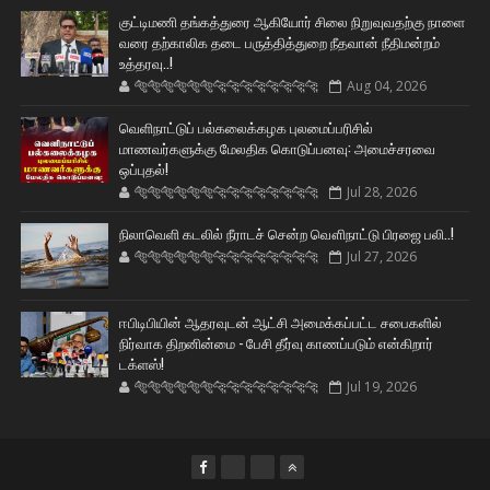
குட்டிமணி தங்கத்துரை ஆகியோர் சிலை நிறுவுவதற்கு நாளை
வரை தற்காலிக தடை பருத்தித்துறை நீதவான் நீதிமன்றம்
உத்தரவு..!
🐅🐅🐅🐅🐅🐅🐆🐆🐆🐆🐆🐆🐆🐆
Aug 04, 2026
வெளிநாட்டுப் பல்கலைக்கழக புலமைப்பரிசில்
மாணவர்களுக்கு மேலதிக கொடுப்பனவு: அமைச்சரவை
ஒப்புதல்!
🐅🐅🐅🐅🐅🐅🐆🐆🐆🐆🐆🐆🐆🐆
Jul 28, 2026
நிலாவெளி கடலில் நீராடச் சென்ற வௌிநாட்டு பிரஜை பலி..!
🐅🐅🐅🐅🐅🐅🐆🐆🐆🐆🐆🐆🐆🐆
Jul 27, 2026
ஈபிடிபியின் ஆதரவுடன் ஆட்சி அமைக்கப்பட்ட சபைகளில்
நிர்வாக திறனின்மை - பேசி தீர்வு காணப்படும் என்கிறார்
டக்ளஸ்!
🐅🐅🐅🐅🐅🐅🐆🐆🐆🐆🐆🐆🐆🐆
Jul 19, 2026