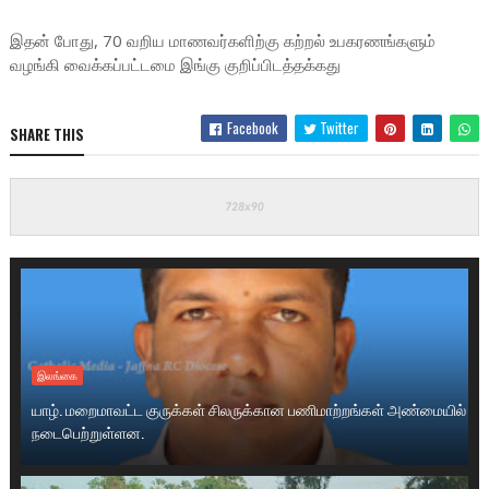
இதன் போது, 70 வறிய மாணவர்களிற்கு கற்றல் உபகரணங்களும்
வழங்கி வைக்கப்பட்டமை இங்கு குறிப்பிடத்தக்கது
Facebook
Twitter
SHARE THIS
இலங்கை
யாழ். மறைமாவட்ட குருக்கள் சிலருக்கான பணிமாற்றங்கள் அண்மையில்
நடைபெற்றுள்ளன.