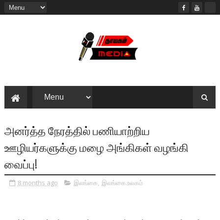
அனர்த்த நேரத்தில் பணியாற்றிய
ஊழியர்களுக்கு மழை அங்கிகள் வழங்கி
வைப்பு!
8 months ago
இலங்கை
,
இலங்கை.உலகம்