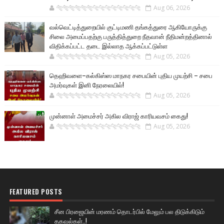
🐅🐅🐅🐅🐅🐅🐆🐆🐆🐆🐆🐆🐆🐆
Aug 06, 2026
வல்வெட்டித்துறையில் குட்டிமணி தங்கத்துரை ஆகியோருக்கு
சிலை அமைப்பதற்கு பருத்தித்துறை நீதவான் நீதிமன்றத்தினால்
விதிக்கப்பட்ட தடை இல்லாத ஆக்கப்பட்டுள்ள
🐅🐅🐅🐅🐅🐅🐆🐆🐆🐆🐆🐆🐆🐆
Aug 05, 2026
தெஹிவளை–கல்கிஸ்ஸ மாநகர சபையின் புதிய முயற்சி – சபை
அமர்வுகள் இனி நேரலையில்!
🐅🐅🐅🐅🐅🐅🐆🐆🐆🐆🐆🐆🐆🐆
Aug 05, 2026
முன்னாள் அமைச்சர் அகில விராஜ் காரியவசம் கைது!
🐅🐅🐅🐅🐅🐅🐆🐆🐆🐆🐆🐆🐆🐆
Aug 05, 2026
FEATURED POSTS
சீன பிரஜையின் மரணம் தொடர்பில் மேலும் பல திடுக்கிடும்
தகவல்கள்..!