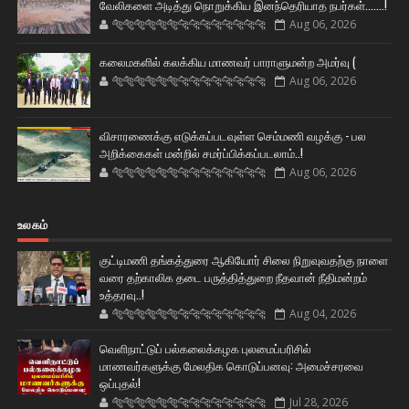
வேலிகளை அடித்து நொறுக்கிய இனந்தெரியாத நபர்கள்.......!
🐅🐅🐅🐅🐅🐅🐆🐆🐆🐆🐆🐆🐆🐆
Aug 06, 2026
கலைமகளில் கலக்கிய மாணவர் பாராளுமன்ற அமர்வு (
🐅🐅🐅🐅🐅🐅🐆🐆🐆🐆🐆🐆🐆🐆
Aug 06, 2026
விசாரணைக்கு எடுக்கப்படவுள்ள செம்மணி வழக்கு - பல
அறிக்கைகள் மன்றில் சமர்ப்பிக்கப்படலாம்..!
🐅🐅🐅🐅🐅🐅🐆🐆🐆🐆🐆🐆🐆🐆
Aug 06, 2026
உலகம்
குட்டிமணி தங்கத்துரை ஆகியோர் சிலை நிறுவுவதற்கு நாளை
வரை தற்காலிக தடை பருத்தித்துறை நீதவான் நீதிமன்றம்
உத்தரவு..!
🐅🐅🐅🐅🐅🐅🐆🐆🐆🐆🐆🐆🐆🐆
Aug 04, 2026
வெளிநாட்டுப் பல்கலைக்கழக புலமைப்பரிசில்
மாணவர்களுக்கு மேலதிக கொடுப்பனவு: அமைச்சரவை
ஒப்புதல்!
🐅🐅🐅🐅🐅🐅🐆🐆🐆🐆🐆🐆🐆🐆
Jul 28, 2026