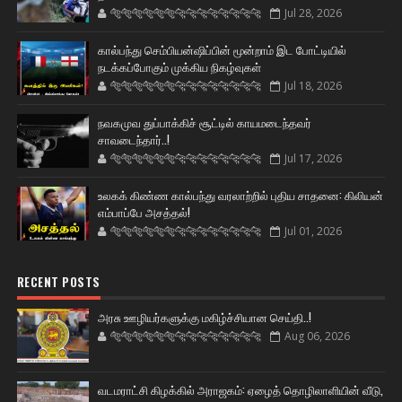
🐅🐅🐅🐅🐅🐅🐆🐆🐆🐆🐆🐆🐆🐆
Jul 28, 2026
கால்பந்து செம்பியன்ஷிப்பின் மூன்றாம் இட போட்டியில்
நடக்கப்போகும் முக்கிய நிகழ்வுகள்
🐅🐅🐅🐅🐅🐅🐆🐆🐆🐆🐆🐆🐆🐆
Jul 18, 2026
நவகமுவ துப்பாக்கிச் சூட்டில் காயமடைந்தவர்
சாவடைந்தார்..!
🐅🐅🐅🐅🐅🐅🐆🐆🐆🐆🐆🐆🐆🐆
Jul 17, 2026
உலகக் கிண்ண கால்பந்து வரலாற்றில் புதிய சாதனை: கிலியன்
எம்பாப்பே அசத்தல்!
🐅🐅🐅🐅🐅🐅🐆🐆🐆🐆🐆🐆🐆🐆
Jul 01, 2026
RECENT POSTS
அரசு ஊழியர்களுக்கு மகிழ்ச்சியான செய்தி..!
🐅🐅🐅🐅🐅🐅🐆🐆🐆🐆🐆🐆🐆🐆
Aug 06, 2026
வடமராட்சி கிழக்கில் அராஜகம்: ஏழைத் தொழிலாளியின் வீடு,