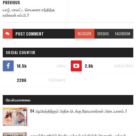
PREVIOUS
யாழ். மாவட்ட செயலரை சந்தித்த
ரவிகரன் எம்.பி..!
POST
COMMENT
BLOGGER
DISQUS
FACEBOOK
SOCIAL COUNTER
18.5k
2.8k
Likes
Subscribes
2286
Followers
பிரபல்யமானவை
84 ஆயிரத்திற்கும் அதிக டெங்கு நோயாளர்கள் அடையாளம்..!
மருதங்கேணியில் தேசிய மக்கள் சக்தியின் பிரமாண்ட மக்கள்