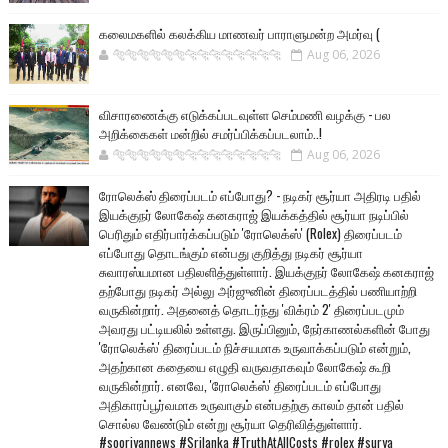
கலைமகளில் கலக்கிய மாணவர் பாராளுமன்ற அமர்வு (
🐅🐅🐅🐅🐅🐅🐆🐆🐆🐆🐆🐆🐆🐆
Aug 06, 2026
விசாரணைக்கு எடுக்கப்படவுள்ள செம்மணி வழக்கு - பல
அறிக்கைகள் மன்றில் சமர்ப்பிக்கப்படலாம்..!
🐅🐅🐅🐅🐅🐅🐆🐆🐆🐆🐆🐆🐆🐆
Aug 06, 2026
ரோலெக்ஸ் திரைப்படம் எப்போது? - நடிகர் சூர்யா அதிரடி பதில்
இயக்குநர் லோகேஷ் கனகராஜ் இயக்கத்தில் சூர்யா நடிப்பில்
பெரிதும் எதிர்பார்க்கப்படும் 'ரோலெக்ஸ்' (Rolex) திரைப்படம்
எப்போது தொடங்கும் என்பது குறித்து நடிகர் சூர்யா
சுவாரஸ்யமான பதிலளித்துள்ளார். இயக்குநர் லோகேஷ் கனகராஜ்
தற்போது நடிகர் அல்லு அர்ஜுனின் திரைப்படத்தில் பணியாற்றி
வருகின்றார். அதனைத் தொடர்ந்து 'விக்ரம் 2' திரைப்படமும்
அவரது பட்டியலில் உள்ளது. இருப்பினும், நேர்காணல்களின் போது
'ரோலெக்ஸ்' திரைப்படம் நிச்சயமாக உருவாக்கப்படும் என்றும்,
அதற்கான கதையை எழுதி வருவதாகவும் லோகேஷ் கூறி
வருகின்றார். எனவே, 'ரோலெக்ஸ்' திரைப்படம் எப்போது
அதிகாரப்பூர்வமாக உருவாகும் என்பதற்கு காலம் தான் பதில்
சொல்ல வேண்டும் என்று சூர்யா தெரிவித்துள்ளார்.
#sooriyannews #Srilanka #TruthAtAllCosts #rolex #surya