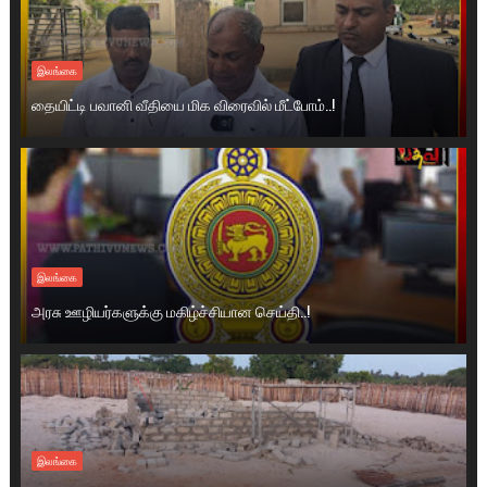
இலங்கை
தையிட்டி பவானி வீதியை மிக விரைவில் மீட்போம்..!
இலங்கை
அரசு ஊழியர்களுக்கு மகிழ்ச்சியான செய்தி..!
இலங்கை