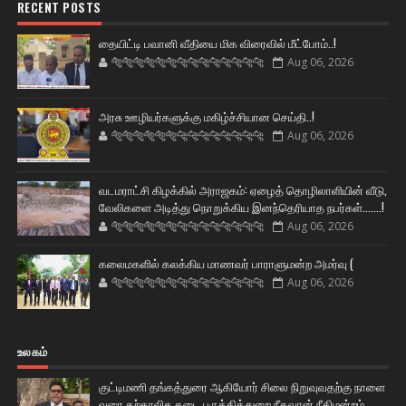
RECENT POSTS
தையிட்டி பவானி வீதியை மிக விரைவில் மீட்போம்..!
🐅🐅🐅🐅🐅🐅🐆🐆🐆🐆🐆🐆🐆🐆
Aug 06, 2026
அரசு ஊழியர்களுக்கு மகிழ்ச்சியான செய்தி..!
🐅🐅🐅🐅🐅🐅🐆🐆🐆🐆🐆🐆🐆🐆
Aug 06, 2026
வடமராட்சி கிழக்கில் அராஜகம்: ஏழைத் தொழிலாளியின் வீடு,
வேலிகளை அடித்து நொறுக்கிய இனந்தெரியாத நபர்கள்.......!
🐅🐅🐅🐅🐅🐅🐆🐆🐆🐆🐆🐆🐆🐆
Aug 06, 2026
கலைமகளில் கலக்கிய மாணவர் பாராளுமன்ற அமர்வு (
🐅🐅🐅🐅🐅🐅🐆🐆🐆🐆🐆🐆🐆🐆
Aug 06, 2026
உலகம்
குட்டிமணி தங்கத்துரை ஆகியோர் சிலை நிறுவுவதற்கு நாளை
வரை தற்காலிக தடை பருத்தித்துறை நீதவான் நீதிமன்றம்