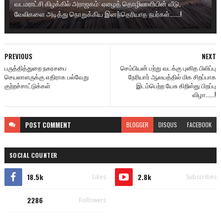
வடமராட்சி கிழக்கில் அராஜகம்: ஏழைத் தொழிலாளியின் வீடு,
வேலிகளை அடித்து நொறுக்கிய இனந்தெரியாத நபர்கள்.......!
PREVIOUS
NEXT
பருத்தித்துறை நகரசபை
செம்பியன் பற்று வடக்கு புனித பிலிப்பு
செயலாளருக்கு எதிராக பல்வேறு
நேரியார் ஆலயத்தில் மிக சிறப்பாக
குற்றச்சாட்டுக்கள்
இடம்பெற்ற யேசு கிறிஸ்து பிறப்பு
விழா......!
POST
COMMENT
BLOGGER
DISQUS
FACEBOOK
SOCIAL COUNTER
18.5k
2.8k
Likes
Subscribes
2286
Followers