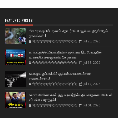
FEATURED POSTS
சீன பிரஜையின் மரணம் தொடர்பில் மேலும் பல திடுக்கிடும்
தகவல்கள்..!
🐅🐅🐅🐅🐅🐅🐆🐆🐆🐆🐆🐆🐆🐆
Jul 28, 2026
கால்பந்து செம்பியன்ஷிப்பின் மூன்றாம் இட போட்டியில்
நடக்கப்போகும் முக்கிய நிகழ்வுகள்
🐅🐅🐅🐅🐅🐅🐆🐆🐆🐆🐆🐆🐆🐆
Jul 18, 2026
நவகமுவ துப்பாக்கிச் சூட்டில் காயமடைந்தவர்
சாவடைந்தார்..!
🐅🐅🐅🐅🐅🐅🐆🐆🐆🐆🐆🐆🐆🐆
Jul 17, 2026
உலகக் கிண்ண கால்பந்து வரலாற்றில் புதிய சாதனை: கிலியன்
எம்பாப்பே அசத்தல்!
🐅🐅🐅🐅🐅🐅🐆🐆🐆🐆🐆🐆🐆🐆
Jul 01, 2026