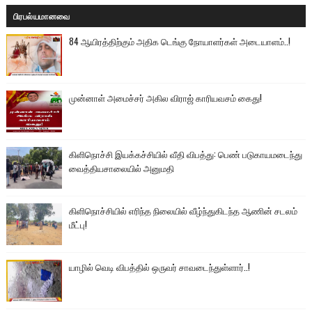
பிரபல்யமானவை
84 ஆயிரத்திற்கும் அதிக டெங்கு நோயாளர்கள் அடையாளம்..!
முன்னாள் அமைச்சர் அகில விராஜ் காரியவசம் கைது!
கிளிநொச்சி இயக்கச்சியில் வீதி விபத்து: பெண் படுகாயமடைந்து
வைத்தியசாலையில் அனுமதி
கிளிநொச்சியில் எரிந்த நிலையில் வீழ்ந்துகிடந்த ஆணின் சடலம்
மீட்பு!
யாழில் வெடி விபத்தில் ஒருவர் சாவடைந்துள்ளார்..!