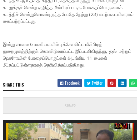
கடந்த 9 ஆம் திகதி கந்தர பிரதேசத்திலிருந்து 5 மீனவர்களுடன்
கடலுக்குச் சென்ற குறித்த மீன்பிடிப் படகு, போதைப்பொருளைக்
கடத்திச் சென்றுகொண்டிருந்த போதே நேற்று (23) கடற்படையினரால்
கைப்பற்றப்பட்டது.
இன்று காலை 6 மணியளவில் டிக்கோவிட்ட மீன்பிடித்
துறைமுகத்திற்குக் கொண்டுவரப்பட்ட இப்படகிலிருந்து, 'ஐஸ்' மற்றும்
ஹெரோயின் போதைப்பொருட்கள் அடங்கிய 11 பைகள்
மீட்கப்பட்டுள்ளதாகத் தெரிவிக்கப்படுகிறது.
Facebook
Twitter
SHARE THIS