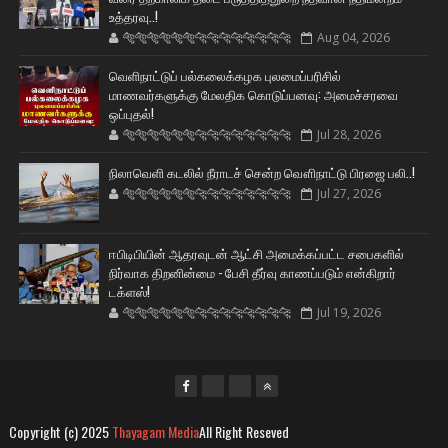
உத்தரவு..!
🐅🐅🐅🐅🐅🐅🐆🐆🐆🐆🐆🐆🐆🐆
Aug 04, 2026
வெளிநாட்டுப் பல்கலைக்கழக புலமைப்பரிசில்
மாணவர்களுக்கு மேலதிக கொடுப்பனவு: அமைச்சரவை
ஒப்புதல்!
🐅🐅🐅🐅🐅🐅🐆🐆🐆🐆🐆🐆🐆🐆
Jul 28, 2026
நிலாவெளி கடலில் நீராடச் சென்ற வௌிநாட்டு பிரஜை பலி..!
🐅🐅🐅🐅🐅🐅🐆🐆🐆🐆🐆🐆🐆🐆
Jul 27, 2026
ஈபிடிபியின் ஆதரவுடன் ஆட்சி அமைக்கப்பட்ட சபைகளில்
நிர்வாக திறனின்மை - பேசி தீர்வு காணப்படும் என்கிறார்
டக்ளஸ்!
🐅🐅🐅🐅🐅🐅🐆🐆🐆🐆🐆🐆🐆🐆
Jul 19, 2026
Copyright (c) 2025
Thayagam Media
All Right Reseved