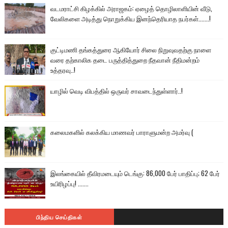
வடமராட்சி கிழக்கில் அராஜகம்: ஏழைத் தொழிலாளியின் வீடு,
வேலிகளை அடித்து நொறுக்கிய இனந்தெரியாத நபர்கள்.......!
குட்டிமணி தங்கத்துரை ஆகியோர் சிலை நிறுவுவதற்கு நாளை
வரை தற்காலிக தடை பருத்தித்துறை நீதவான் நீதிமன்றம்
உத்தரவு..!
யாழில் வெடி விபத்தில் ஒருவர் சாவடைந்துள்ளார்..!
கலைமகளில் கலக்கிய மாணவர் பாராளுமன்ற அமர்வு (
இலங்கையில் தீவிரமடையும் டெங்கு: 86,000 பேர் பாதிப்பு; 62 பேர்
உயிரிழப்பு! .......
பிந்திய செய்திகள்