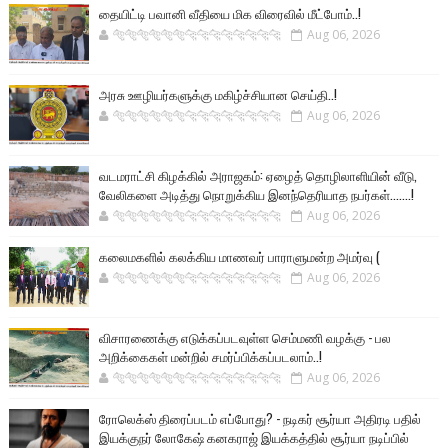
தையிட்டி பவானி வீதியை மிக விரைவில் மீட்போம்..!
🐅🐅🐅🐅🐅🐅🐆🐆🐆🐆🐆🐆🐆🐆
Aug 06, 2026
அரசு ஊழியர்களுக்கு மகிழ்ச்சியான செய்தி..!
🐅🐅🐅🐅🐅🐅🐆🐆🐆🐆🐆🐆🐆🐆
Aug 06, 2026
வடமராட்சி கிழக்கில் அராஜகம்: ஏழைத் தொழிலாளியின் வீடு,
வேலிகளை அடித்து நொறுக்கிய இனந்தெரியாத நபர்கள்.......!
🐅🐅🐅🐅🐅🐅🐆🐆🐆🐆🐆🐆🐆🐆
Aug 06, 2026
கலைமகளில் கலக்கிய மாணவர் பாராளுமன்ற அமர்வு (
🐅🐅🐅🐅🐅🐅🐆🐆🐆🐆🐆🐆🐆🐆
Aug 06, 2026
விசாரணைக்கு எடுக்கப்படவுள்ள செம்மணி வழக்கு - பல
அறிக்கைகள் மன்றில் சமர்ப்பிக்கப்படலாம்..!
🐅🐅🐅🐅🐅🐅🐆🐆🐆🐆🐆🐆🐆🐆
Aug 06, 2026
ரோலெக்ஸ் திரைப்படம் எப்போது? - நடிகர் சூர்யா அதிரடி பதில்
இயக்குநர் லோகேஷ் கனகராஜ் இயக்கத்தில் சூர்யா நடிப்பில்