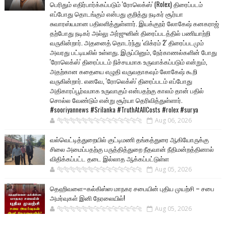
பெரிதும் எதிர்பார்க்கப்படும் 'ரோலெக்ஸ்' (Rolex) திரைப்படம்
எப்போது தொடங்கும் என்பது குறித்து நடிகர் சூர்யா
சுவாரஸ்யமான பதிலளித்துள்ளார். இயக்குநர் லோகேஷ் கனகராஜ்
தற்போது நடிகர் அல்லு அர்ஜுனின் திரைப்படத்தில் பணியாற்றி
வருகின்றார். அதனைத் தொடர்ந்து 'விக்ரம் 2' திரைப்படமும்
அவரது பட்டியலில் உள்ளது. இருப்பினும், நேர்காணல்களின் போது
'ரோலெக்ஸ்' திரைப்படம் நிச்சயமாக உருவாக்கப்படும் என்றும்,
அதற்கான கதையை எழுதி வருவதாகவும் லோகேஷ் கூறி
வருகின்றார். எனவே, 'ரோலெக்ஸ்' திரைப்படம் எப்போது
அதிகாரப்பூர்வமாக உருவாகும் என்பதற்கு காலம் தான் பதில்
சொல்ல வேண்டும் என்று சூர்யா தெரிவித்துள்ளார்.
#sooriyannews #Srilanka #TruthAtAllCosts #rolex #surya
🐅🐅🐅🐅🐅🐅🐆🐆🐆🐆🐆🐆🐆🐆
Aug 06, 2026
வல்வெட்டித்துறையில் குட்டிமணி தங்கத்துரை ஆகியோருக்கு
சிலை அமைப்பதற்கு பருத்தித்துறை நீதவான் நீதிமன்றத்தினால்
விதிக்கப்பட்ட தடை இல்லாத ஆக்கப்பட்டுள்ள
🐅🐅🐅🐅🐅🐅🐆🐆🐆🐆🐆🐆🐆🐆
Aug 05, 2026
தெஹிவளை–கல்கிஸ்ஸ மாநகர சபையின் புதிய முயற்சி – சபை
அமர்வுகள் இனி நேரலையில்!
🐅🐅🐅🐅🐅🐅🐆🐆🐆🐆🐆🐆🐆🐆
Aug 05, 2026