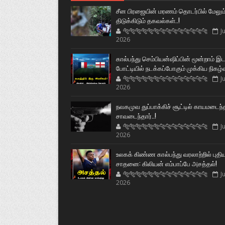
சீன பிரஜையின் மரணம் தொடர்பில் மேலும
திடுக்கிடும் தகவல்கள்..!
🐅🐅🐅🐅🐅🐅🐆🐆🐆🐆🐆🐆🐆🐆
Ju
2026
கால்பந்து செம்பியன்ஷிப்பின் மூன்றாம் இ
போட்டியில் நடக்கப்போகும் முக்கிய நிகழ்
🐅🐅🐅🐅🐅🐅🐆🐆🐆🐆🐆🐆🐆🐆
Ju
2026
நவகமுவ துப்பாக்கிச் சூட்டில் காயமடைந்
சாவடைந்தார்..!
🐅🐅🐅🐅🐅🐅🐆🐆🐆🐆🐆🐆🐆🐆
Ju
2026
உலகக் கிண்ண கால்பந்து வரலாற்றில் புதி
சாதனை: கிலியன் எம்பாப்பே அசத்தல்!
🐅🐅🐅🐅🐅🐅🐆🐆🐆🐆🐆🐆🐆🐆
Ju
2026