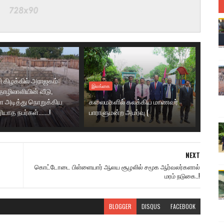
ி கிழக்கில் அராஜகம்:
இலங்கை
ழிலாளியின் வீடு,
 அடித்து நொறுக்கிய
கலைமகளில் கலக்கிய மாணவர்
ாத நபர்கள்.......!
பாராளுமன்ற அமர்வு (
NEXT
கொட்டோடை பிள்ளையார் ஆலய சூழலில் சமூக ஆர்வலர்களால்
மரம் நடுகை..!
BLOGGER
DISQUS
FACEBOOK