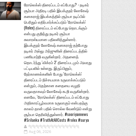
ரோலெக்ஸ் திரைப்படம் எப்போது? - நடிகர்
சூர்யா அதிரடி பதில் இயக்குநர் லோகேஷ்
கனகராஜ் இயக்கத்தில் சூர்யா நடிப்பில்
பெரிதும் எதிர்பார்க்கப்படும் 'ரோலெக்ஸ்'
(Rolex) திரைப்படம் எப்போது தொடங்கும்
என்பது குறித்து நடிகர் சூர்யா
சுவாரஸ்யமான பதிலளித்துள்ளார்.
இயக்குநர் லோகேஷ் கனகராஜ் தற்போது
நடிகர் அல்லு அர்ஜுனின் திரைப்படத்தில்
பணியாற்றி வருகின்றார். அதனைத்
தொடர்ந்து 'விக்ரம் 2' திரைப்படமும் அவரது
பட்டியலில் உள்ளது. இருப்பினும்,
நேர்காணல்களின் போது 'ரோலெக்ஸ்'
திரைப்படம் நிச்சயமாக உருவாக்கப்படும்
என்றும், அதற்கான கதையை எழுதி
வருவதாகவும் லோகேஷ் கூறி வருகின்றார்.
எனவே, 'ரோலெக்ஸ்' திரைப்படம் எப்போது
அதிகாரப்பூர்வமாக உருவாகும் என்பதற்கு
காலம் தான் பதில் சொல்ல வேண்டும் என்று
சூர்யா தெரிவித்துள்ளார். #sooriyannews
#Srilanka #TruthAtAllCosts #rolex #surya
🐅🐅🐅🐅🐅🐅🐆🐆🐆🐆🐆🐆🐆🐆
Aug 06, 2026