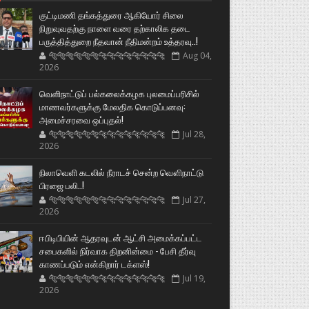
குட்டிமணி தங்கத்துரை ஆகியோர் சிலை
நிறுவுவதற்கு நாளை வரை தற்காலிக தடை
பருத்தித்துறை நீதவான் நீதிமன்றம் உத்தரவு..!
🐅🐅🐅🐅🐅🐅🐆🐆🐆🐆🐆🐆🐆🐆
Aug 04,
2026
வெளிநாட்டுப் பல்கலைக்கழக புலமைப்பரிசில்
மாணவர்களுக்கு மேலதிக கொடுப்பனவு:
அமைச்சரவை ஒப்புதல்!
🐅🐅🐅🐅🐅🐅🐆🐆🐆🐆🐆🐆🐆🐆
Jul 28,
2026
நிலாவெளி கடலில் நீராடச் சென்ற வௌிநாட்டு
பிரஜை பலி..!
🐅🐅🐅🐅🐅🐅🐆🐆🐆🐆🐆🐆🐆🐆
Jul 27,
2026
ஈபிடிபியின் ஆதரவுடன் ஆட்சி அமைக்கப்பட்ட
சபைகளில் நிர்வாக திறனின்மை - பேசி தீர்வு
காணப்படும் என்கிறார் டக்ளஸ்!
🐅🐅🐅🐅🐅🐅🐆🐆🐆🐆🐆🐆🐆🐆
Jul 19,
2026