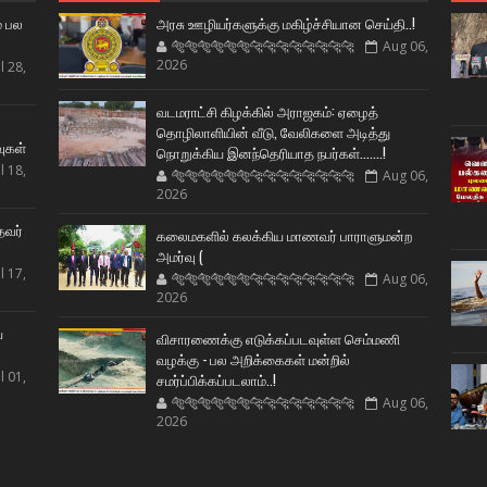
் பல
அரசு ஊழியர்களுக்கு மகிழ்ச்சியான செய்தி..!
🐅🐅🐅🐅🐅🐅🐆🐆🐆🐆🐆🐆🐆🐆
Aug 06,
2026
l 28,
வடமராட்சி கிழக்கில் அராஜகம்: ஏழைத்
ட
தொழிலாளியின் வீடு, வேலிகளை அடித்து
வுகள்
நொறுக்கிய இனந்தெரியாத நபர்கள்.......!
l 18,
🐅🐅🐅🐅🐅🐅🐆🐆🐆🐆🐆🐆🐆🐆
Aug 06,
2026
தவர்
கலைமகளில் கலக்கிய மாணவர் பாராளுமன்ற
அமர்வு (
l 17,
🐅🐅🐅🐅🐅🐅🐆🐆🐆🐆🐆🐆🐆🐆
Aug 06,
2026
ய
விசாரணைக்கு எடுக்கப்படவுள்ள செம்மணி
வழக்கு - பல அறிக்கைகள் மன்றில்
l 01,
சமர்ப்பிக்கப்படலாம்..!
🐅🐅🐅🐅🐅🐅🐆🐆🐆🐆🐆🐆🐆🐆
Aug 06,
2026