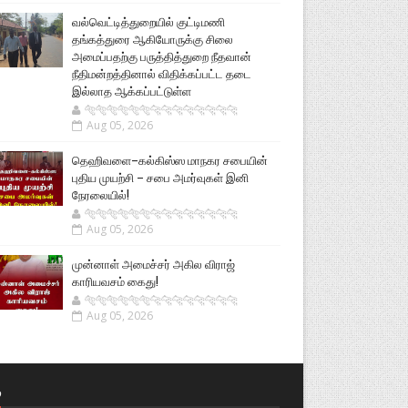
வல்வெட்டித்துறையில் குட்டிமணி
தங்கத்துரை ஆகியோருக்கு சிலை
அமைப்பதற்கு பருத்தித்துறை நீதவான்
நீதிமன்றத்தினால் விதிக்கப்பட்ட தடை
இல்லாத ஆக்கப்பட்டுள்ள
🐅🐅🐅🐅🐅🐅🐆🐆🐆🐆🐆🐆🐆🐆
Aug 05, 2026
தெஹிவளை–கல்கிஸ்ஸ மாநகர சபையின்
புதிய முயற்சி – சபை அமர்வுகள் இனி
நேரலையில்!
🐅🐅🐅🐅🐅🐅🐆🐆🐆🐆🐆🐆🐆🐆
Aug 05, 2026
முன்னாள் அமைச்சர் அகில விராஜ்
காரியவசம் கைது!
🐅🐅🐅🐅🐅🐅🐆🐆🐆🐆🐆🐆🐆🐆
Aug 05, 2026
்