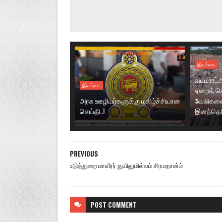
இலங்கை
வடமராட்ச
இலங்கை
ஏழைத் தொ
அரசு ஊழியர்களுக்கு மகிழ்ச்சியான
வேலிகளை
செய்தி..!
இனந்தெரிய
PREVIOUS
உடுத்துறை மாவீரர் துயிலுமில்லம் சிரமதான்ம்
POST
COMMENT