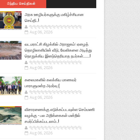
பிந்திய செய்திகள்
அரசு ஊழியர்களுக்கு மகிழ்ச்சியான
செய்தி..!
🐅🐅🐅🐅🐅🐅🐆🐆🐆🐆🐆🐆🐆🐆
Aug 06, 2026
வடமராட்சி கிழக்கில் அராஜகம்: ஏழைத்
தொழிலாளியின் வீடு, வேலிகளை அடித்து
நொறுக்கிய இனந்தெரியாத நபர்கள்.......!
🐅🐅🐅🐅🐅🐅🐆🐆🐆🐆🐆🐆🐆🐆
Aug 06, 2026
கலைமகளில் கலக்கிய மாணவர்
பாராளுமன்ற அமர்வு (
🐅🐅🐅🐅🐅🐅🐆🐆🐆🐆🐆🐆🐆🐆
Aug 06, 2026
விசாரணைக்கு எடுக்கப்படவுள்ள செம்மணி
வழக்கு - பல அறிக்கைகள் மன்றில்
சமர்ப்பிக்கப்படலாம்..!
🐅🐅🐅🐅🐅🐅🐆🐆🐆🐆🐆🐆🐆🐆
Aug 06, 2026