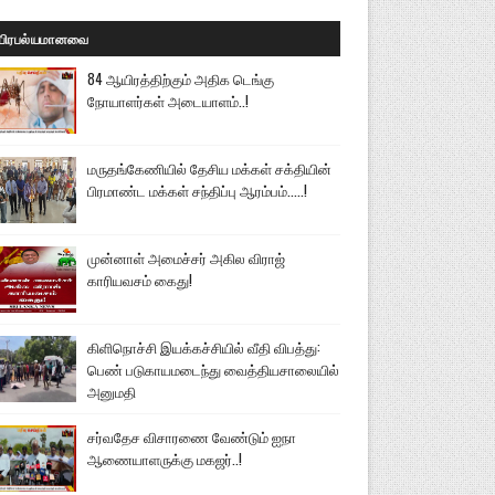
பிரபல்யமானவை
84 ஆயிரத்திற்கும் அதிக டெங்கு
நோயாளர்கள் அடையாளம்..!
மருதங்கேணியில் தேசிய மக்கள் சக்தியின்
பிரமாண்ட மக்கள் சந்திப்பு ஆரம்பம்.....!
முன்னாள் அமைச்சர் அகில விராஜ்
காரியவசம் கைது!
கிளிநொச்சி இயக்கச்சியில் வீதி விபத்து:
பெண் படுகாயமடைந்து வைத்தியசாலையில்
அனுமதி
சர்வதேச விசாரணை வேண்டும் ஐநா
ஆணையாளருக்கு மகஜர்..!