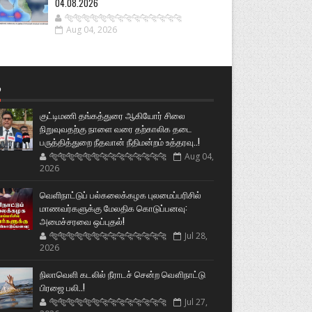
04.08.2026
🐅🐅🐅🐅🐅🐅🐆🐆🐆🐆🐆🐆🐆🐆
Aug 04, 2026
்
குட்டிமணி தங்கத்துரை ஆகியோர் சிலை
நிறுவுவதற்கு நாளை வரை தற்காலிக தடை
பருத்தித்துறை நீதவான் நீதிமன்றம் உத்தரவு..!
🐅🐅🐅🐅🐅🐅🐆🐆🐆🐆🐆🐆🐆🐆
Aug 04,
2026
வெளிநாட்டுப் பல்கலைக்கழக புலமைப்பரிசில்
மாணவர்களுக்கு மேலதிக கொடுப்பனவு:
அமைச்சரவை ஒப்புதல்!
🐅🐅🐅🐅🐅🐅🐆🐆🐆🐆🐆🐆🐆🐆
Jul 28,
2026
நிலாவெளி கடலில் நீராடச் சென்ற வௌிநாட்டு
பிரஜை பலி..!
🐅🐅🐅🐅🐅🐅🐆🐆🐆🐆🐆🐆🐆🐆
Jul 27,