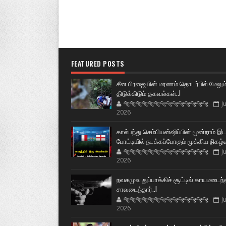
FEATURED POSTS
சீன பிரஜையின் மரணம் தொடர்பில் மேலும
திடுக்கிடும் தகவல்கள்..!
🐅🐅🐅🐅🐅🐅🐆🐆🐆🐆🐆🐆🐆🐆
Ju
2026
கால்பந்து செம்பியன்ஷிப்பின் மூன்றாம் இ
போட்டியில் நடக்கப்போகும் முக்கிய நிகழ்
🐅🐅🐅🐅🐅🐅🐆🐆🐆🐆🐆🐆🐆🐆
Ju
2026
நவகமுவ துப்பாக்கிச் சூட்டில் காயமடைந்
சாவடைந்தார்..!
🐅🐅🐅🐅🐅🐅🐆🐆🐆🐆🐆🐆🐆🐆
Ju
2026