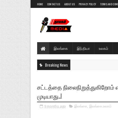
HOME
CONTACT US
ABOUT US
PRIVACY POLICY
TERMS AND CON
இலங்கை
இந்தியா
உலகம்
Breaking News
சட்டத்தை நிலைநிறுத்துகிறோம்
முடியாது..!
9 months ago
இலங்கை
,
இலங்கை.உலகம்