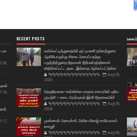
RECENT POSTS
உலகம
் பல
வல்வெட்டித்துறையில் குட்டிமணி தங்கத்துரை
ஆகியோருக்கு சிலை அமைப்பதற்கு
பருத்தித்துறை நீதவான் நீதிமன்றத்தினால்
l 28,
விதிக்கப்பட்ட தடை இல்லாத ஆக்கப்பட்டுள்ள
🐅🐅🐅🐅🐅🐅🐆🐆🐆🐆🐆🐆🐆🐆
Aug 05,
ட
2026
வுகள்
தெஹிவளை–கல்கிஸ்ஸ மாநகர சபையின் புதிய
l 18,
முயற்சி – சபை அமர்வுகள் இனி நேரலையில்!
🐅🐅🐅🐅🐅🐅🐆🐆🐆🐆🐆🐆🐆🐆
Aug 05,
தவர்
2026
முன்னாள் அமைச்சர் அகில விராஜ் காரியவசம்
l 17,
கைது!
🐅🐅🐅🐅🐅🐅🐆🐆🐆🐆🐆🐆🐆🐆
Aug 05,