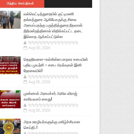
பிந்திய செய்திகள்
வல்வெட்டித்துறையில் குட்டிமணி
தங்கத்துரை ஆகியோருக்கு சிலை
அமைப்பதற்கு பருத்தித்துறை நீதவான்
நீதிமன்றத்தினால் விதிக்கப்பட்ட தடை
இல்லாத ஆக்கப்பட்டுள்ள
🐅🐅🐅🐅🐅🐅🐆🐆🐆🐆🐆🐆🐆🐆
Aug 05, 2026
தெஹிவளை–கல்கிஸ்ஸ மாநகர சபையின்
புதிய முயற்சி – சபை அமர்வுகள் இனி
நேரலையில்!
🐅🐅🐅🐅🐅🐅🐆🐆🐆🐆🐆🐆🐆🐆
Aug 05, 2026
முன்னாள் அமைச்சர் அகில விராஜ்
காரியவசம் கைது!
🐅🐅🐅🐅🐅🐅🐆🐆🐆🐆🐆🐆🐆🐆
Aug 05, 2026
அரசு ஊழியர்களுக்கு மகிழ்ச்சியான
செய்தி..!
🐅🐅🐅🐅🐅🐅🐆🐆🐆🐆🐆🐆🐆🐆