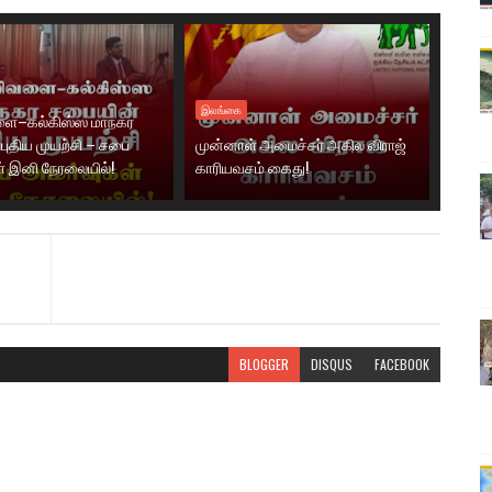
இலங்கை
ை–கல்கிஸ்ஸ மாநகர
புதிய முயற்சி – சபை
முன்னாள் அமைச்சர் அகில விராஜ்
் இனி நேரலையில்!
காரியவசம் கைது!
BLOGGER
DISQUS
FACEBOOK