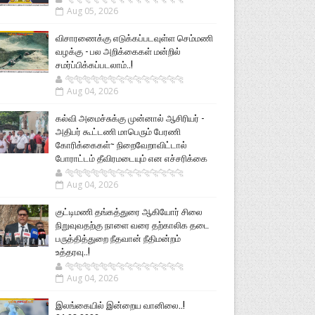
Aug 05, 2026
விசாரணைக்கு எடுக்கப்படவுள்ள செம்மணி
வழக்கு - பல அறிக்கைகள் மன்றில்
சமர்ப்பிக்கப்படலாம்..!
🐅🐅🐅🐅🐅🐅🐆🐆🐆🐆🐆🐆🐆🐆
Aug 04, 2026
கல்வி அமைச்சுக்கு முன்னால் ஆசிரியர் -
அதிபர் கூட்டணி மாபெரும் பேரணி
கோரிக்கைகள்~ நிறைவேறாவிட்டால்
போராட்டம் தீவிரமடையும் என எச்சரிக்கை
🐅🐅🐅🐅🐅🐅🐆🐆🐆🐆🐆🐆🐆🐆
Aug 04, 2026
குட்டிமணி தங்கத்துரை ஆகியோர் சிலை
நிறுவுவதற்கு நாளை வரை தற்காலிக தடை
பருத்தித்துறை நீதவான் நீதிமன்றம்
உத்தரவு..!
🐅🐅🐅🐅🐅🐅🐆🐆🐆🐆🐆🐆🐆🐆
Aug 04, 2026
இலங்கையில் இன்றைய வானிலை..!