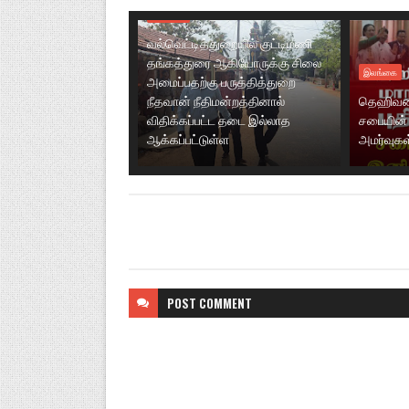
இலங்கை
வல்வெட்டித்துறையில் குட்டிமணி
தங்கத்துரை ஆகியோருக்கு சிலை
இலங்கை
அமைப்பதற்கு பருத்தித்துறை
நீதவான் நீதிமன்றத்தினால்
தெஹிவள
விதிக்கப்பட்ட தடை இல்லாத
சபையின் 
ஆக்கப்பட்டுள்ள
அமர்வுகள
POST
COMMENT