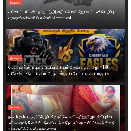
இலங்கை
கட்டைக்காட்டில் சந்தேகத்திற்குரிய பெல்ட் ஹோல்டர் கண்டெடுப்பு
மருதாங்ககேணி போலீசார் விசாரணை!
இலங்கை
செம்பியன்பற்று புனித பிலிப்பு நேரியார் ஆலய திறப்பு விழா: ‘T10’
கிரிக்கெட் தொடரின் மாபெரும் இறுதிப் போட்டி நாளை மறுதினம்!
இலங்கை
நடிகர் சூர்யா நடிப்பில், இயக்குநர் வெங்கி அட்லூரி இயக்கியுள்ள
‘விஸ்வநாத் & சன்ஸ்’ திரைப்படம் எதிர்வரும் ஆகஸ்ட் 14ஆம் திகதி
உலகளவில் வெளியாகவுள்ளது.