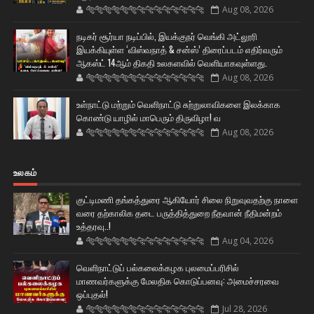
🐅🐅🐅🐅🐅🐅🐆🐆🐆🐆🐆🐆🐆🐆
Aug 08, 2026
நடிகர் சூர்யா நடிப்பில், இயக்குநர் வெங்கி அட்லூரி
இயக்கியுள்ள ‘விஸ்வநாத் & சன்ஸ்’ திரைப்படம் எதிர்வரும்
ஆகஸ்ட் 14ஆம் திகதி உலகளவில் வெளியாகவுள்ளது.
🐅🐅🐅🐅🐅🐅🐆🐆🐆🐆🐆🐆🐆🐆
Aug 08, 2026
உள்நாட்டு மற்றும் வெளிநாட்டு சுற்றுலாவிகளை இலக்காக
கொண்டு யாழில் மாபெரும் திருவிழா! வ
🐅🐅🐅🐅🐅🐅🐆🐆🐆🐆🐆🐆🐆🐆
Aug 08, 2026
உலகம்
குட்டிமணி தங்கத்துரை ஆகியோர் சிலை நிறுவுவதற்கு நாளை
வரை தற்காலிக தடை பருத்தித்துறை நீதவான் நீதிமன்றம்
உத்தரவு..!
🐅🐅🐅🐅🐅🐅🐆🐆🐆🐆🐆🐆🐆🐆
Aug 04, 2026
வெளிநாட்டுப் பல்கலைக்கழக புலமைப்பரிசில்
மாணவர்களுக்கு மேலதிக கொடுப்பனவு: அமைச்சரவை
ஒப்புதல்!
🐅🐅🐅🐅🐅🐅🐆🐆🐆🐆🐆🐆🐆🐆
Jul 28, 2026