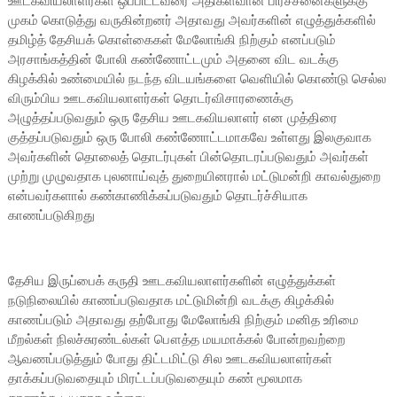
ஊடகவியலாளர்கள் ஒப்பிட்டவரை அதிகளவான பிரச்சனைகளுக்கு
முகம் கொடுத்து வருகின்றனர் அதாவது அவர்களின் எழுத்துக்களில்
தமிழ்த் தேசியக் கொள்கைகள் மேலோங்கி நிற்கும் எனப்படும்
அரசாங்கத்தின் போலி கண்ணோட்டமும் அதனை விட வடக்கு
கிழக்கில் உண்மையில் நடந்த விடயங்களை வெளியில் கொண்டு செல்ல
விரும்பிய ஊடகவியலாளர்கள் தொடர்விசாரணைக்கு
அழுத்தப்படுவதும் ஒரு தேசிய ஊடகவியலாளர் என முத்திரை
குத்தப்படுவதும் ஒரு போலி கண்ணோட்டமாகவே உள்ளது இலகுவாக
அவர்களின் தொலைத் தொடர்புகள் பின்தொடரப்படுவதும் அவர்கள்
முற்று முழுவதாக புலனாய்வுத் துறையினரால் மட்டுமன்றி காவல்துறை
என்பவர்களால் கண்காணிக்கப்படுவதும் தொடர்ச்சியாக
காணப்படுகிறது
தேசிய இருப்பைக் கருதி ஊடகவியலாளர்களின் எழுத்துக்கள்
நடுநிலையில் காணப்படுவதாக மட்டுமின்றி வடக்கு கிழக்கில்
காணப்படும் அதாவது தற்போது மேலோங்கி நிற்கும் மனித உரிமை
மீறல்கள் நிலச்சுரண்டல்கள் பௌத்த மயமாக்கல் போன்றவற்றை
ஆவணப்படுத்தும் போது திட்டமிட்டு சில ஊடகவியலாளர்கள்
தாக்கப்படுவதையும் மிரட்டப்படுவதையும் கண் மூலமாக