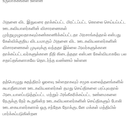
உருவாககங்கள் உள்ளன
அதனை விட இதுவரை தாக்கப்பட்ட மிரட்டப்பட்ட கொலை செய்யப்பட்ட
ஊடகவியாளர்களின் விசாரணைகள்
முற்றுமுழுவதாகவும்கண்காணிக்கப்பட்டதா அரசாங்கத்தால் என்பது
கேள்விக்குறிய விடயமாகும் அதனை விட ஊடகவியலாளர்களின்
விசாரணைகள் முடிவுக்கு வந்ததா இல்லை அவர்களுக்கான
தாக்கப்பட்டவர்களுக்கான நீதி கிடைத்ததா என்பன கேள்வியாகவே பல
சதாப்தங்களாகவே தொடர்ந்த வண்ணம் உள்ளன
தற்பொழுது சுதந்திரம் ஓரளவு உள்ளதாகவும் சமூக வலைத்தளங்களில்
சுயாதீனமான ஊடகவியலாளர்கள் தமது செய்திகளை பரப்புவதால்
அடையாளப்படுத்தப்பட்ட மற்றும் அங்கீகரிக்கப்பட்ட உண்மைகளை
நேருக்கு நேர் கூறுகின்ற ஊடகவியலாளர்களின் செய்திகளும் போலி
ஊடகையாளர்களால் ஒரு சந்தேக நோக்குடனே மக்கள் மத்தியில்
பார்க்கப்படுகின்றன