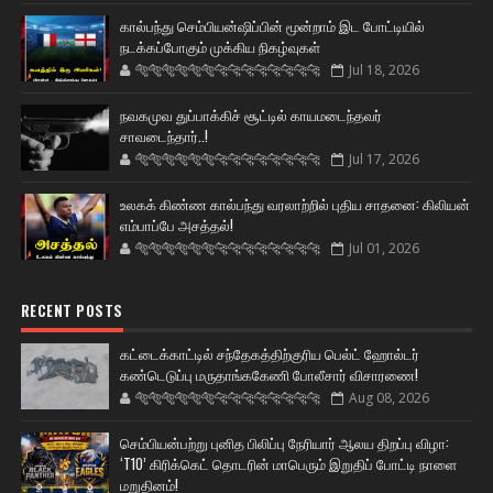
கால்பந்து செம்பியன்ஷிப்பின் மூன்றாம் இட போட்டியில்
நடக்கப்போகும் முக்கிய நிகழ்வுகள்
🐅🐅🐅🐅🐅🐅🐆🐆🐆🐆🐆🐆🐆🐆
Jul 18, 2026
நவகமுவ துப்பாக்கிச் சூட்டில் காயமடைந்தவர்
சாவடைந்தார்..!
🐅🐅🐅🐅🐅🐅🐆🐆🐆🐆🐆🐆🐆🐆
Jul 17, 2026
உலகக் கிண்ண கால்பந்து வரலாற்றில் புதிய சாதனை: கிலியன்
எம்பாப்பே அசத்தல்!
🐅🐅🐅🐅🐅🐅🐆🐆🐆🐆🐆🐆🐆🐆
Jul 01, 2026
RECENT POSTS
கட்டைக்காட்டில் சந்தேகத்திற்குரிய பெல்ட் ஹோல்டர்
கண்டெடுப்பு மருதாங்ககேணி போலீசார் விசாரணை!
🐅🐅🐅🐅🐅🐅🐆🐆🐆🐆🐆🐆🐆🐆
Aug 08, 2026
செம்பியன்பற்று புனித பிலிப்பு நேரியார் ஆலய திறப்பு விழா:
‘T10’ கிரிக்கெட் தொடரின் மாபெரும் இறுதிப் போட்டி நாளை
மறுதினம்!