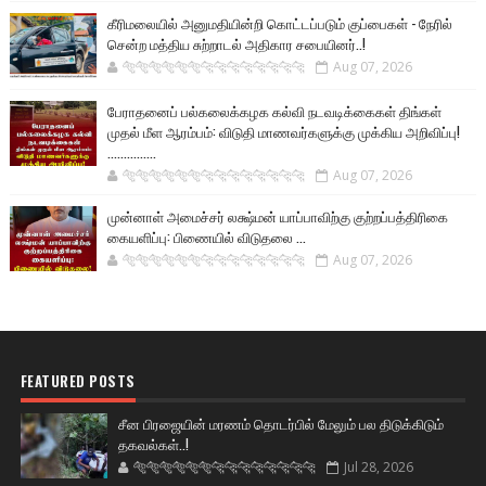
கீரிமலையில் அனுமதியின்றி கொட்டப்படும் குப்பைகள் - நேரில்
சென்ற மத்திய சுற்றாடல் அதிகார சபையினர்..!
🐅🐅🐅🐅🐅🐅🐆🐆🐆🐆🐆🐆🐆🐆
Aug 07, 2026
பேராதனைப் பல்கலைக்கழக கல்வி நடவடிக்கைகள் திங்கள்
முதல் மீள ஆரம்பம்: விடுதி மாணவர்களுக்கு முக்கிய அறிவிப்பு!
...............
🐅🐅🐅🐅🐅🐅🐆🐆🐆🐆🐆🐆🐆🐆
Aug 07, 2026
முன்னாள் அமைச்சர் லக்ஷ்மன் யாப்பாவிற்கு குற்றப்பத்திரிகை
கையளிப்பு: பிணையில் விடுதலை ...
🐅🐅🐅🐅🐅🐅🐆🐆🐆🐆🐆🐆🐆🐆
Aug 07, 2026
FEATURED POSTS
சீன பிரஜையின் மரணம் தொடர்பில் மேலும் பல திடுக்கிடும்
தகவல்கள்..!
🐅🐅🐅🐅🐅🐅🐆🐆🐆🐆🐆🐆🐆🐆
Jul 28, 2026