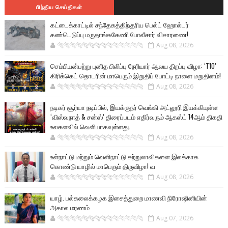
பிந்திய செய்திகள்
கட்டைக்காட்டில் சந்தேகத்திற்குரிய பெல்ட் ஹோல்டர்
கண்டெடுப்பு மருதாங்ககேணி போலீசார் விசாரணை!
🐅🐅🐅🐅🐅🐅🐆🐆🐆🐆🐆🐆🐆🐆
Aug 08, 2026
செம்பியன்பற்று புனித பிலிப்பு நேரியார் ஆலய திறப்பு விழா: ‘T10’
கிரிக்கெட் தொடரின் மாபெரும் இறுதிப் போட்டி நாளை மறுதினம்!
🐅🐅🐅🐅🐅🐅🐆🐆🐆🐆🐆🐆🐆🐆
Aug 08, 2026
நடிகர் சூர்யா நடிப்பில், இயக்குநர் வெங்கி அட்லூரி இயக்கியுள்ள
‘விஸ்வநாத் & சன்ஸ்’ திரைப்படம் எதிர்வரும் ஆகஸ்ட் 14ஆம் திகதி
உலகளவில் வெளியாகவுள்ளது.
🐅🐅🐅🐅🐅🐅🐆🐆🐆🐆🐆🐆🐆🐆
Aug 08, 2026
உள்நாட்டு மற்றும் வெளிநாட்டு சுற்றுலாவிகளை இலக்காக
கொண்டு யாழில் மாபெரும் திருவிழா! வ
🐅🐅🐅🐅🐅🐅🐆🐆🐆🐆🐆🐆🐆🐆
Aug 08, 2026
யாழ். பல்கலைக்கழக இசைத்துறை மாணவி நிரோஷினியின்
அகால மரணம்
🐅🐅🐅🐅🐅🐅🐆🐆🐆🐆🐆🐆🐆🐆
Aug 07, 2026