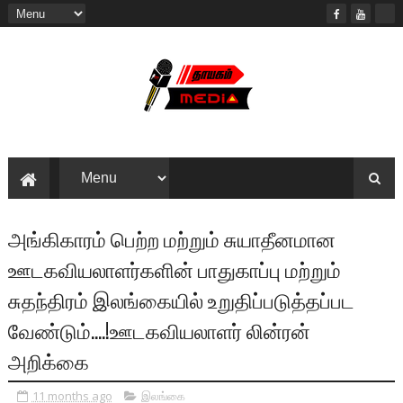
அங்கிகாரம் பெற்ற மற்றும் சுயாதீனமான
ஊடகவியலாளர்களின் பாதுகாப்பு மற்றும்
சுதந்திரம் இலங்கையில் உறுதிப்படுத்தப்பட
வேண்டும்....!ஊடகவியலாளர் லின்ரன்
அறிக்கை
11 months ago
இலங்கை