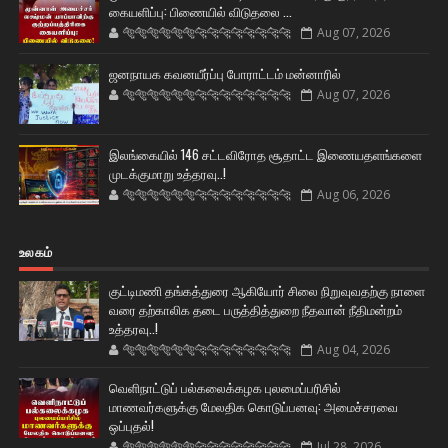
கையளிப்பு: பிணையில் விடுதலை ...
🐅🐅🐅🐅🐅🐅🐆🐆🐆🐆🐆🐆🐆🐆
Aug 07, 2026
ஜனநாயக கவனயீர்ப்பு போராட்டம் மன்னாரில்
🐅🐅🐅🐅🐅🐅🐆🐆🐆🐆🐆🐆🐆🐆
Aug 07, 2026
இலங்கையில் 146 சட்டவிரோத சூதாட்ட இணையதளங்களை
முடக்குமாறு உத்தரவு..!
🐅🐅🐅🐅🐅🐅🐆🐆🐆🐆🐆🐆🐆🐆
Aug 06, 2026
உலகம்
குட்டிமணி தங்கத்துரை ஆகியோர் சிலை நிறுவுவதற்கு நாளை
வரை தற்காலிக தடை பருத்தித்துறை நீதவான் நீதிமன்றம்
உத்தரவு..!
🐅🐅🐅🐅🐅🐅🐆🐆🐆🐆🐆🐆🐆🐆
Aug 04, 2026
வெளிநாட்டுப் பல்கலைக்கழக புலமைப்பரிசில்
மாணவர்களுக்கு மேலதிக கொடுப்பனவு: அமைச்சரவை
ஒப்புதல்!
🐅🐅🐅🐅🐅🐅🐆🐆🐆🐆🐆🐆🐆🐆
Jul 28, 2026