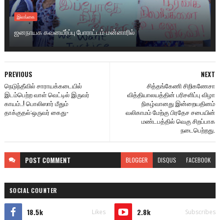
இலங்கை
ஜனநாயக கவனயீர்ப்பு போராட்டம் மன்னாரில்
PREVIOUS
NEXT
நெடுந்தீவில் சாராயக்கடையில்
சித்தங்கேணி சிறிகணேசா
இடம்பெற்ற வாள் வெட்டில் இருவர்
வித்தியாலயத்தின் பரிசளிப்பு விழா
காயம்..! பொலிஸார் மீதும்
நிகழ்வானது இன்றையதினம்
தாக்குதல்:ஒருவர் கைது-
வலிகாமம் மேற்கு பிரதேச சபையின்
மண்டபத்தில் வெகு சிறப்பாக
நடைபெற்றது.
POST
COMMENT
BLOGGER
DISQUS
FACEBOOK
SOCIAL COUNTER
18.5k
2.8k
Likes
Subscribes