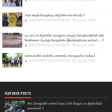
அரசு ஊழியர்களுக்கு மகிழ்ச்சியான செய்தி..!
🐅🐅🐅🐅🐅🐅🐆🐆🐆🐆🐆🐆🐆🐆
Aug 06, 2026
வடமராட்சி கிழக்கில் அராஜகம்: ஏழைத் தொழிலாளியின் வீடு,
வேலிகளை அடித்து நொறுக்கிய இனந்தெரியாத நபர்கள்.......!
🐅🐅🐅🐅🐅🐅🐆🐆🐆🐆🐆🐆🐆🐆
Aug 06, 2026
கலைமகளில் கலக்கிய மாணவர் பாராளுமன்ற அமர்வு (
🐅🐅🐅🐅🐅🐅🐆🐆🐆🐆🐆🐆🐆🐆
Aug 06, 2026
FEATURED POSTS
சீன பிரஜையின் மரணம் தொடர்பில் மேலும் பல திடுக்கிடும்
தகவல்கள்..!