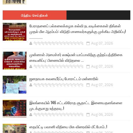
பிந்திய செய்திகள்
பேராதனைப் பல்கலைக்கழக கல்வி நடவடிக்கைகள் திங்கள்
முதல் மீள ஆரம்பம்: விடுதி மாணவர்களுக்கு முக்கிய அறிவிப்பு!
...............
🐅🐅🐅🐅🐅🐅🐆🐆🐆🐆🐆🐆🐆🐆
Aug 07, 2026
முன்னாள் அமைச்சர் லக்ஷ்மன் யாப்பாவிற்கு குற்றப்பத்திரிகை
கையளிப்பு: பிணையில் விடுதலை ...
🐅🐅🐅🐅🐅🐅🐆🐆🐆🐆🐆🐆🐆🐆
Aug 07, 2026
ஜனநாயக கவனயீர்ப்பு போராட்டம் மன்னாரில்
🐅🐅🐅🐅🐅🐅🐆🐆🐆🐆🐆🐆🐆🐆
Aug 07, 2026
இலங்கையில் 146 சட்டவிரோத சூதாட்ட இணையதளங்களை
முடக்குமாறு உத்தரவு..!
🐅🐅🐅🐅🐅🐅🐆🐆🐆🐆🐆🐆🐆🐆
Aug 06, 2026
தையிட்டி பவானி வீதியை மிக விரைவில் மீட்போம்..!
🐅🐅🐅🐅🐅🐅🐆🐆🐆🐆🐆🐆🐆🐆
Aug 06, 2026