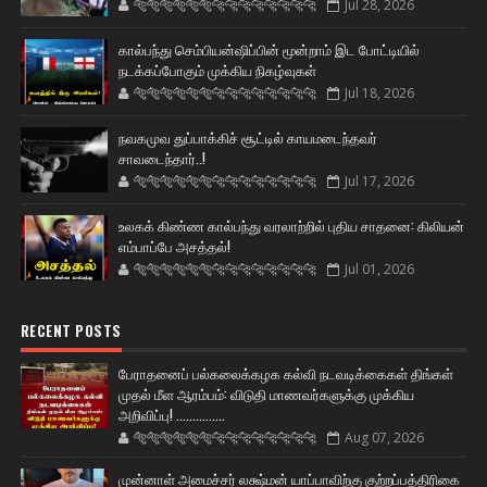
🐅🐅🐅🐅🐅🐅🐆🐆🐆🐆🐆🐆🐆🐆
Jul 28, 2026
கால்பந்து செம்பியன்ஷிப்பின் மூன்றாம் இட போட்டியில்
நடக்கப்போகும் முக்கிய நிகழ்வுகள்
🐅🐅🐅🐅🐅🐅🐆🐆🐆🐆🐆🐆🐆🐆
Jul 18, 2026
நவகமுவ துப்பாக்கிச் சூட்டில் காயமடைந்தவர்
சாவடைந்தார்..!
🐅🐅🐅🐅🐅🐅🐆🐆🐆🐆🐆🐆🐆🐆
Jul 17, 2026
உலகக் கிண்ண கால்பந்து வரலாற்றில் புதிய சாதனை: கிலியன்
எம்பாப்பே அசத்தல்!
🐅🐅🐅🐅🐅🐅🐆🐆🐆🐆🐆🐆🐆🐆
Jul 01, 2026
RECENT POSTS
பேராதனைப் பல்கலைக்கழக கல்வி நடவடிக்கைகள் திங்கள்
முதல் மீள ஆரம்பம்: விடுதி மாணவர்களுக்கு முக்கிய
அறிவிப்பு! ...............
🐅🐅🐅🐅🐅🐅🐆🐆🐆🐆🐆🐆🐆🐆
Aug 07, 2026
முன்னாள் அமைச்சர் லக்ஷ்மன் யாப்பாவிற்கு குற்றப்பத்திரிகை