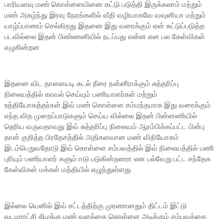
பாரியளவு மண் கொள்ளையினை கட்டு படுத்தி இருக்கலாம் மற்றும்
மண் அகழ்ந்து இரவு நேரங்களில் வீதி வழியாகவே வவுனியா மற்றும்
யாழ்ப்பாணம் செல்கிறது இதனை இது வரைக்கும் ஏன் கட்டுப்படுத்த
படவில்லை இதன் பிண்ணனியில் நடப்பது என்ன என பல கேள்விகள்
எழுகின்றன
இதனை விட தாளையடி கடல் நீரை நன்னீராக்கும் சுத்தரிப்பு
நிலையத்தில் காவல் செய்யும் பணியாளர்கள் மற்றும்
உத்தியோகத்தர்கள் இவ் மண் கொள்ளை சம்மந்தமாக இது வரைக்கும்
எந்த வித முறைப்பாடுகளும் செய்ய வில்லை இதன் பின்னணியில்
தெரிய வருவதாவது இவ் சுத்தரிப்பு நிலையம் ஆரம்பிக்கப்பட்ட பின்பு
தான் குறித்த பிரதேசத்தில் அதிகளவான மண் விநியோகம்
இடம்பெறுவதோடு இவ் கொள்ளை சம்பவத்தில் இவ் நிலையத்தில் பணி
புரியும் பணியாளர் களும் ஈடு படுகின்றனரா என பல்வேறு பட்ட சந்தேக
கேள்விகள் மக்கள் மத்தியில் எழுந்துள்ளது
இல்லை யெனில் இவ் சட்டத்திற்கு முரணானதும் திட்டம் இட்டு
வடமராட்சி கிழக்கு மண் வளத்தை கொள்ளை அடிக்கும் சம்பவத்தை