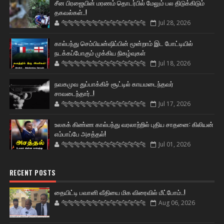
சீன பிரஜையின் மரணம் தொடர்பில் மேலும் பல திடுக்கிடும்
தகவல்கள்..!
🐅🐅🐅🐅🐅🐅🐆🐆🐆🐆🐆🐆🐆🐆
Jul 28, 2026
கால்பந்து செம்பியன்ஷிப்பின் மூன்றாம் இட போட்டியில்
நடக்கப்போகும் முக்கிய நிகழ்வுகள்
🐅🐅🐅🐅🐅🐅🐆🐆🐆🐆🐆🐆🐆🐆
Jul 18, 2026
நவகமுவ துப்பாக்கிச் சூட்டில் காயமடைந்தவர்
சாவடைந்தார்..!
🐅🐅🐅🐅🐅🐅🐆🐆🐆🐆🐆🐆🐆🐆
Jul 17, 2026
உலகக் கிண்ண கால்பந்து வரலாற்றில் புதிய சாதனை: கிலியன்
எம்பாப்பே அசத்தல்!
🐅🐅🐅🐅🐅🐅🐆🐆🐆🐆🐆🐆🐆🐆
Jul 01, 2026
RECENT POSTS
தையிட்டி பவானி வீதியை மிக விரைவில் மீட்போம்..!
🐅🐅🐅🐅🐅🐅🐆🐆🐆🐆🐆🐆🐆🐆
Aug 06, 2026