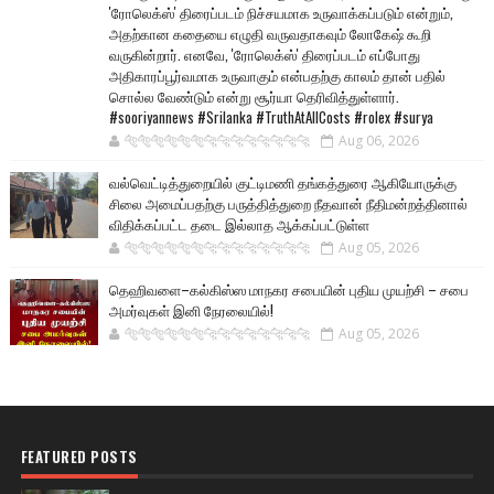
'ரோலெக்ஸ்' திரைப்படம் நிச்சயமாக உருவாக்கப்படும் என்றும்,
அதற்கான கதையை எழுதி வருவதாகவும் லோகேஷ் கூறி
வருகின்றார். எனவே, 'ரோலெக்ஸ்' திரைப்படம் எப்போது
அதிகாரப்பூர்வமாக உருவாகும் என்பதற்கு காலம் தான் பதில்
சொல்ல வேண்டும் என்று சூர்யா தெரிவித்துள்ளார்.
#sooriyannews #Srilanka #TruthAtAllCosts #rolex #surya
🐅🐅🐅🐅🐅🐅🐆🐆🐆🐆🐆🐆🐆🐆
Aug 06, 2026
வல்வெட்டித்துறையில் குட்டிமணி தங்கத்துரை ஆகியோருக்கு
சிலை அமைப்பதற்கு பருத்தித்துறை நீதவான் நீதிமன்றத்தினால்
விதிக்கப்பட்ட தடை இல்லாத ஆக்கப்பட்டுள்ள
🐅🐅🐅🐅🐅🐅🐆🐆🐆🐆🐆🐆🐆🐆
Aug 05, 2026
தெஹிவளை–கல்கிஸ்ஸ மாநகர சபையின் புதிய முயற்சி – சபை
அமர்வுகள் இனி நேரலையில்!
🐅🐅🐅🐅🐅🐅🐆🐆🐆🐆🐆🐆🐆🐆
Aug 05, 2026
FEATURED POSTS