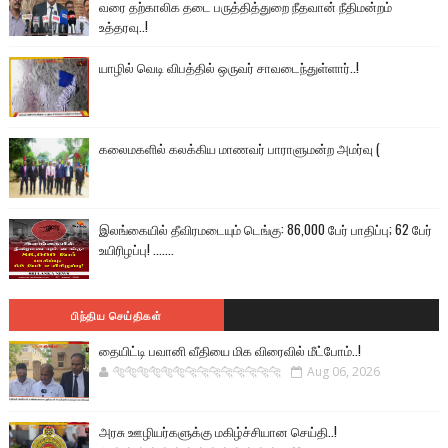
வரை தற்காலிக தடை பருத்தித்துறை நீதவான் நீதிமன்றம்
உத்தரவு..!
யாழில் வெடி விபத்தில் ஒருவர் சாவடைந்துள்ளார்..!
கலைமகளில் கலக்கிய மாணவர் பாராளுமன்ற அமர்வு (
இலங்கையில் தீவிரமடையும் டெங்கு: 86,000 பேர் பாதிப்பு; 62 பேர்
உயிரிழப்பு! .......
பிந்திய செய்திகள்
தையிட்டி பவானி வீதியை மிக விரைவில் மீட்போம்..!
🐅🐅🐅🐅🐅🐅🐆🐆🐆🐆🐆🐆🐆🐆
Aug 06, 2026
அரசு ஊழியர்களுக்கு மகிழ்ச்சியான செய்தி..!