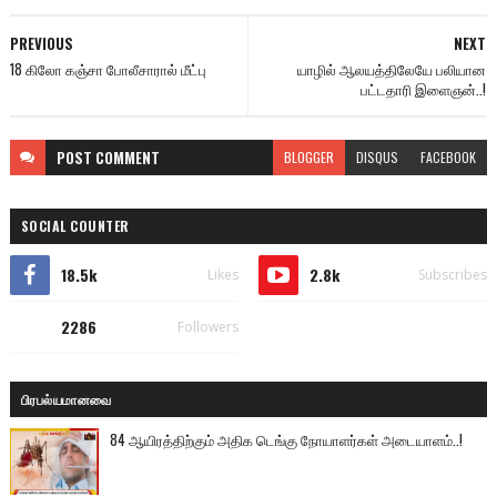
PREVIOUS
NEXT
18 கிலோ கஞ்சா போலீசாரால் மீட்பு
யாழில் ஆலயத்திலேயே பலியான
பட்டதாரி இளைஞன்..!
POST
COMMENT
BLOGGER
DISQUS
FACEBOOK
SOCIAL COUNTER
18.5k
2.8k
Likes
Subscribes
2286
Followers
பிரபல்யமானவை
84 ஆயிரத்திற்கும் அதிக டெங்கு நோயாளர்கள் அடையாளம்..!