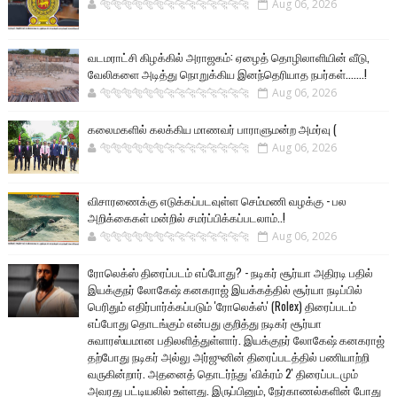
🐅🐅🐅🐅🐅🐅🐆🐆🐆🐆🐆🐆🐆🐆
Aug 06, 2026
வடமராட்சி கிழக்கில் அராஜகம்: ஏழைத் தொழிலாளியின் வீடு,
வேலிகளை அடித்து நொறுக்கிய இனந்தெரியாத நபர்கள்.......!
🐅🐅🐅🐅🐅🐅🐆🐆🐆🐆🐆🐆🐆🐆
Aug 06, 2026
கலைமகளில் கலக்கிய மாணவர் பாராளுமன்ற அமர்வு (
🐅🐅🐅🐅🐅🐅🐆🐆🐆🐆🐆🐆🐆🐆
Aug 06, 2026
விசாரணைக்கு எடுக்கப்படவுள்ள செம்மணி வழக்கு - பல
அறிக்கைகள் மன்றில் சமர்ப்பிக்கப்படலாம்..!
🐅🐅🐅🐅🐅🐅🐆🐆🐆🐆🐆🐆🐆🐆
Aug 06, 2026
ரோலெக்ஸ் திரைப்படம் எப்போது? - நடிகர் சூர்யா அதிரடி பதில்
இயக்குநர் லோகேஷ் கனகராஜ் இயக்கத்தில் சூர்யா நடிப்பில்
பெரிதும் எதிர்பார்க்கப்படும் 'ரோலெக்ஸ்' (Rolex) திரைப்படம்
எப்போது தொடங்கும் என்பது குறித்து நடிகர் சூர்யா
சுவாரஸ்யமான பதிலளித்துள்ளார். இயக்குநர் லோகேஷ் கனகராஜ்
தற்போது நடிகர் அல்லு அர்ஜுனின் திரைப்படத்தில் பணியாற்றி
வருகின்றார். அதனைத் தொடர்ந்து 'விக்ரம் 2' திரைப்படமும்
அவரது பட்டியலில் உள்ளது. இருப்பினும், நேர்காணல்களின் போது