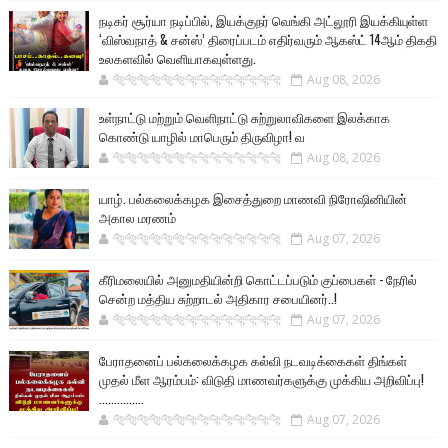
நடிகர் சூர்யா நடிப்பில், இயக்குநர் வெங்கி அட்லூரி இயக்கியுள்ள
‘விஸ்வநாத் & சன்ஸ்’ திரைப்படம் எதிர்வரும் ஆகஸ்ட் 14ஆம் திகதி
உலகளவில் வெளியாகவுள்ளது.
🐅🐅🐅🐅🐅🐅🐆🐆🐆🐆🐆🐆🐆🐆
Aug 08, 2026
உள்நாட்டு மற்றும் வெளிநாட்டு சுற்றுலாவிகளை இலக்காக
கொண்டு யாழில் மாபெரும் திருவிழா! வ
🐅🐅🐅🐅🐅🐅🐆🐆🐆🐆🐆🐆🐆🐆
Aug 08, 2026
யாழ். பல்கலைக்கழக இசைத்துறை மாணவி நிரோஷினியின்
அகால மரணம்
🐅🐅🐅🐅🐅🐅🐆🐆🐆🐆🐆🐆🐆🐆
Aug 07, 2026
கீரிமலையில் அனுமதியின்றி கொட்டப்படும் குப்பைகள் - நேரில்
சென்ற மத்திய சுற்றாடல் அதிகார சபையினர்..!
🐅🐅🐅🐅🐅🐅🐆🐆🐆🐆🐆🐆🐆🐆
Aug 07, 2026
பேராதனைப் பல்கலைக்கழக கல்வி நடவடிக்கைகள் திங்கள்
முதல் மீள ஆரம்பம்: விடுதி மாணவர்களுக்கு முக்கிய அறிவிப்பு!
...............
🐅🐅🐅🐅🐅🐅🐆🐆🐆🐆🐆🐆🐆🐆
Aug 07, 2026