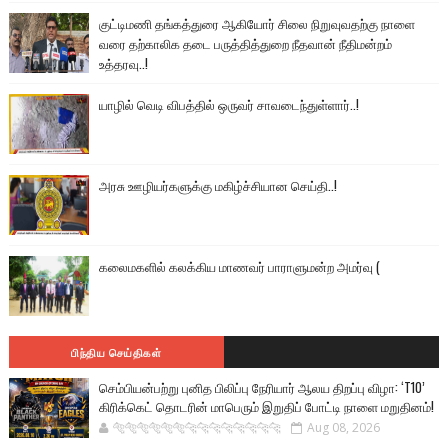
குட்டிமணி தங்கத்துரை ஆகியோர் சிலை நிறுவுவதற்கு நாளை
வரை தற்காலிக தடை பருத்தித்துறை நீதவான் நீதிமன்றம்
உத்தரவு..!
யாழில் வெடி விபத்தில் ஒருவர் சாவடைந்துள்ளார்..!
அரசு ஊழியர்களுக்கு மகிழ்ச்சியான செய்தி..!
கலைமகளில் கலக்கிய மாணவர் பாராளுமன்ற அமர்வு (
பிந்திய செய்திகள்
செம்பியன்பற்று புனித பிலிப்பு நேரியார் ஆலய திறப்பு விழா: ‘T10’
கிரிக்கெட் தொடரின் மாபெரும் இறுதிப் போட்டி நாளை மறுதினம்!
🐅🐅🐅🐅🐅🐅🐆🐆🐆🐆🐆🐆🐆🐆
Aug 08, 2026