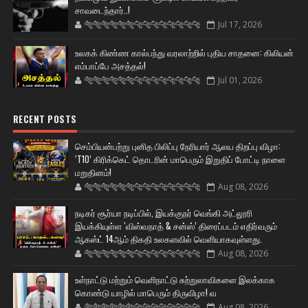
சாவடைந்தார்..!
🐅🐅🐅🐅🐅🐅🐆🐆🐆🐆🐆🐆🐆🐆
Jul 17, 2026
உலகக் கிண்ண கால்பந்து வரலாற்றில் புதிய சாதனை: கிலியன்
எம்பாப்பே அசத்தல்!
🐅🐅🐅🐅🐅🐅🐆🐆🐆🐆🐆🐆🐆🐆
Jul 01, 2026
RECENT POSTS
செம்பியன்பற்று புனித பிலிப்பு நேரியார் ஆலய திறப்பு விழா:
‘T10’ கிரிக்கெட் தொடரின் மாபெரும் இறுதிப் போட்டி நாளை
மறுதினம்!
🐅🐅🐅🐅🐅🐅🐆🐆🐆🐆🐆🐆🐆🐆
Aug 08, 2026
நடிகர் சூர்யா நடிப்பில், இயக்குநர் வெங்கி அட்லூரி
இயக்கியுள்ள ‘விஸ்வநாத் & சன்ஸ்’ திரைப்படம் எதிர்வரும்
ஆகஸ்ட் 14ஆம் திகதி உலகளவில் வெளியாகவுள்ளது.
🐅🐅🐅🐅🐅🐅🐆🐆🐆🐆🐆🐆🐆🐆
Aug 08, 2026
உள்நாட்டு மற்றும் வெளிநாட்டு சுற்றுலாவிகளை இலக்காக
கொண்டு யாழில் மாபெரும் திருவிழா! வ
🐅🐅🐅🐅🐅🐅🐆🐆🐆🐆🐆🐆🐆🐆
Aug 08, 2026