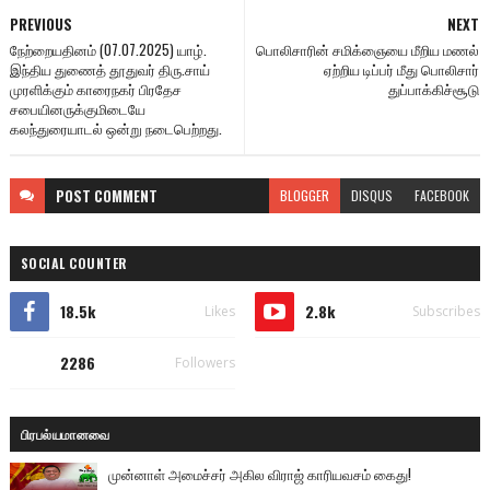
PREVIOUS
NEXT
நேற்றையதினம் (07.07.2025) யாழ்.
பொலிசாரின் சமிக்ஞையை மீறிய மணல்
இந்திய துணைத் தூதுவர் திரு.சாய்
ஏற்றிய டிப்பர் மீது பொலிசார்
முரளிக்கும் காரைநகர் பிரதேச
துப்பாக்கிச்சூடு
சபையினருக்குமிடையே
கலந்துரையாடல் ஒன்று நடைபெற்றது.
POST
COMMENT
BLOGGER
DISQUS
FACEBOOK
SOCIAL COUNTER
18.5k
2.8k
Likes
Subscribes
2286
Followers
பிரபல்யமானவை
முன்னாள் அமைச்சர் அகில விராஜ் காரியவசம் கைது!