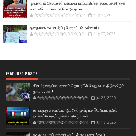
முன்னாள் அமைச்சர் லக்ஷ்மன் யாப்பாவிற்கு குற்றப்பத்திரிகை
கையளிப்பு: பிணையில் விடுதலை ...
🐅🐅🐅🐅🐅🐅🐆🐆🐆🐆🐆🐆🐆🐆
Aug 07, 2026
ஜனநாயக கவனயீர்ப்பு போராட்டம் மன்னாரில்
🐅🐅🐅🐅🐅🐅🐆🐆🐆🐆🐆🐆🐆🐆
Aug 07, 2026
FEATURED POSTS
சீன பிரஜையின் மரணம் தொடர்பில் மேலும் பல திடுக்கிடும்
தகவல்கள்..!
🐅🐅🐅🐅🐅🐅🐆🐆🐆🐆🐆🐆🐆🐆
Jul 28, 2026
கால்பந்து செம்பியன்ஷிப்பின் மூன்றாம் இட போட்டியில்
நடக்கப்போகும் முக்கிய நிகழ்வுகள்
🐅🐅🐅🐅🐅🐅🐆🐆🐆🐆🐆🐆🐆🐆
Jul 18, 2026
நவகமுவ துப்பாக்கிச் சூட்டில் காயமடைந்தவர்