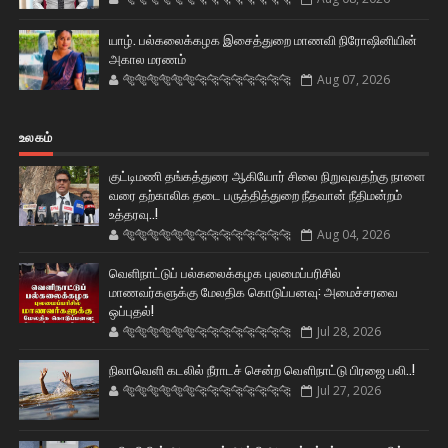
யாழ். பல்கலைக்கழக இசைத்துறை மாணவி நிரோஷினியின்
அகால மரணம்
🐅🐅🐅🐅🐅🐅🐆🐆🐆🐆🐆🐆🐆🐆
Aug 07, 2026
உலகம்
குட்டிமணி தங்கத்துரை ஆகியோர் சிலை நிறுவுவதற்கு நாளை
வரை தற்காலிக தடை பருத்தித்துறை நீதவான் நீதிமன்றம்
உத்தரவு..!
🐅🐅🐅🐅🐅🐅🐆🐆🐆🐆🐆🐆🐆🐆
Aug 04, 2026
வெளிநாட்டுப் பல்கலைக்கழக புலமைப்பரிசில்
மாணவர்களுக்கு மேலதிக கொடுப்பனவு: அமைச்சரவை
ஒப்புதல்!
🐅🐅🐅🐅🐅🐅🐆🐆🐆🐆🐆🐆🐆🐆
Jul 28, 2026
நிலாவெளி கடலில் நீராடச் சென்ற வௌிநாட்டு பிரஜை பலி..!
🐅🐅🐅🐅🐅🐅🐆🐆🐆🐆🐆🐆🐆🐆
Jul 27, 2026