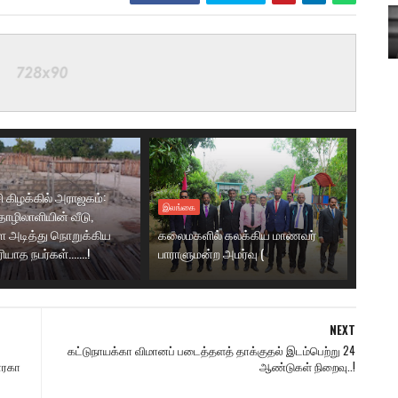
ி கிழக்கில் அராஜகம்:
இலங்கை
ழிலாளியின் வீடு,
 அடித்து நொறுக்கிய
கலைமகளில் கலக்கிய மாணவர்
ாத நபர்கள்.......!
பாராளுமன்ற அமர்வு (
NEXT
கட்டுநாயக்கா விமானப் படைத்தளத் தாக்குதல் இடம்பெற்று 24
வாரகா
ஆண்டுகள் நிறைவு..!