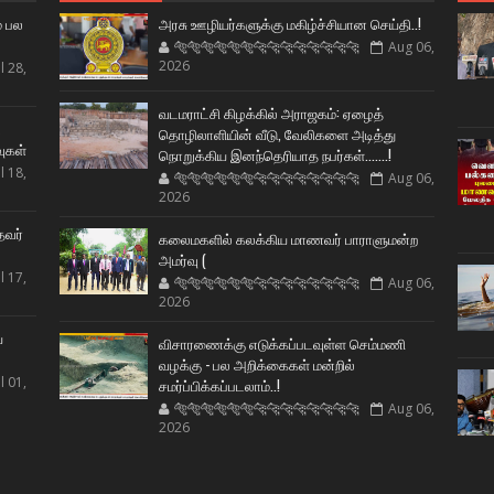
் பல
அரசு ஊழியர்களுக்கு மகிழ்ச்சியான செய்தி..!
🐅🐅🐅🐅🐅🐅🐆🐆🐆🐆🐆🐆🐆🐆
Aug 06,
2026
l 28,
வடமராட்சி கிழக்கில் அராஜகம்: ஏழைத்
ட
தொழிலாளியின் வீடு, வேலிகளை அடித்து
வுகள்
நொறுக்கிய இனந்தெரியாத நபர்கள்.......!
l 18,
🐅🐅🐅🐅🐅🐅🐆🐆🐆🐆🐆🐆🐆🐆
Aug 06,
2026
தவர்
கலைமகளில் கலக்கிய மாணவர் பாராளுமன்ற
அமர்வு (
l 17,
🐅🐅🐅🐅🐅🐅🐆🐆🐆🐆🐆🐆🐆🐆
Aug 06,
2026
ய
விசாரணைக்கு எடுக்கப்படவுள்ள செம்மணி
வழக்கு - பல அறிக்கைகள் மன்றில்
l 01,
சமர்ப்பிக்கப்படலாம்..!
🐅🐅🐅🐅🐅🐅🐆🐆🐆🐆🐆🐆🐆🐆
Aug 06,
2026