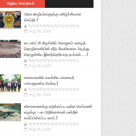
பிந்திய செய்திகள்
அரசு ஊழியர்களுக்கு மகிழ்ச்சியான
செய்தி..!
🐅🐅🐅🐅🐅🐅🐆🐆🐆🐆🐆🐆🐆🐆
Aug 06, 2026
வடமராட்சி கிழக்கில் அராஜகம்: ஏழைத்
தொழிலாளியின் வீடு, வேலிகளை அடித்து
நொறுக்கிய இனந்தெரியாத நபர்கள்.......!
🐅🐅🐅🐅🐅🐅🐆🐆🐆🐆🐆🐆🐆🐆
Aug 06, 2026
கலைமகளில் கலக்கிய மாணவர்
பாராளுமன்ற அமர்வு (
🐅🐅🐅🐅🐅🐅🐆🐆🐆🐆🐆🐆🐆🐆
Aug 06, 2026
விசாரணைக்கு எடுக்கப்படவுள்ள செம்மணி
வழக்கு - பல அறிக்கைகள் மன்றில்
சமர்ப்பிக்கப்படலாம்..!
🐅🐅🐅🐅🐅🐅🐆🐆🐆🐆🐆🐆🐆🐆
Aug 06, 2026