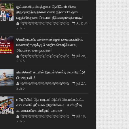
குட்டிமணி தங்கத்துரை ஆகியோர் சிலை
நிறுவுவதற்கு நாளை வரை தற்காலிக தடை
பருத்தித்துறை நீதவான் நீதிமன்றம் உத்தரவு..!
🐅🐅🐅🐅🐅🐅🐆🐆🐆🐆🐆🐆🐆🐆
Aug 04,
2026
வெளிநாட்டுப் பல்கலைக்கழக புலமைப்பரிசில்
மாணவர்களுக்கு மேலதிக கொடுப்பனவு:
அமைச்சரவை ஒப்புதல்!
🐅🐅🐅🐅🐅🐅🐆🐆🐆🐆🐆🐆🐆🐆
Jul 28,
2026
நிலாவெளி கடலில் நீராடச் சென்ற வௌிநாட்டு
பிரஜை பலி..!
🐅🐅🐅🐅🐅🐅🐆🐆🐆🐆🐆🐆🐆🐆
Jul 27,
2026
ஈபிடிபியின் ஆதரவுடன் ஆட்சி அமைக்கப்பட்ட
சபைகளில் நிர்வாக திறனின்மை - பேசி தீர்வு
காணப்படும் என்கிறார் டக்ளஸ்!
🐅🐅🐅🐅🐅🐅🐆🐆🐆🐆🐆🐆🐆🐆
Jul 19,
2026