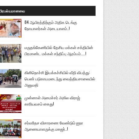
பிரபல்யமானவை
84 ஆயிரத்திற்கும் அதிக டெங்கு
நோயாளர்கள் அடையாளம்..!
மருதங்கேணியில் தேசிய மக்கள் சக்தியின்
பிரமாண்ட மக்கள் சந்திப்பு ஆரம்பம்.....!
கிளிநொச்சி இயக்கச்சியில் வீதி விபத்து:
பெண் படுகாயமடைந்து வைத்தியசாலையில்
அனுமதி
முன்னாள் அமைச்சர் அகில விராஜ்
காரியவசம் கைது!
சர்வதேச விசாரணை வேண்டும் ஐநா
ஆணையாளருக்கு மகஜர்..!