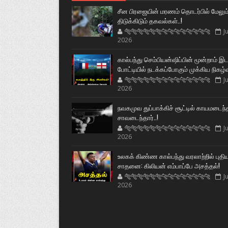
சீன பிரஜையின் மரணம் தொடர்பில் மேலும
திடுக்கிடும் தகவல்கள்..!
🐅🐅🐅🐅🐅🐅🐆🐆🐆🐆🐆🐆🐆🐆
Ju
2026
கால்பந்து செம்பியன்ஷிப்பின் மூன்றாம் இ
போட்டியில் நடக்கப்போகும் முக்கிய நிகழ்
🐅🐅🐅🐅🐅🐅🐆🐆🐆🐆🐆🐆🐆🐆
Ju
2026
நவகமுவ துப்பாக்கிச் சூட்டில் காயமடைந்
சாவடைந்தார்..!
🐅🐅🐅🐅🐅🐅🐆🐆🐆🐆🐆🐆🐆🐆
Ju
2026
உலகக் கிண்ண கால்பந்து வரலாற்றில் புதி
சாதனை: கிலியன் எம்பாப்பே அசத்தல்!
🐅🐅🐅🐅🐅🐅🐆🐆🐆🐆🐆🐆🐆🐆
Ju
2026