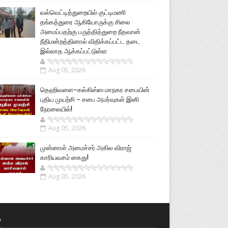
வல்வெட்டித்துறையில் குட்டிமணி
தங்கத்துரை ஆகியோருக்கு சிலை
அமைப்பதற்கு பருத்தித்துறை நீதவான்
நீதிமன்றத்தினால் விதிக்கப்பட்ட தடை
இல்லாத ஆக்கப்பட்டுள்ள
🐅🐅🐅🐅🐅🐅🐆🐆🐆🐆🐆🐆🐆🐆
Aug 05, 2026
தெஹிவளை–கல்கிஸ்ஸ மாநகர சபையின்
புதிய முயற்சி – சபை அமர்வுகள் இனி
நேரலையில்!
🐅🐅🐅🐅🐅🐅🐆🐆🐆🐆🐆🐆🐆🐆
Aug 05, 2026
முன்னாள் அமைச்சர் அகில விராஜ்
காரியவசம் கைது!
🐅🐅🐅🐅🐅🐅🐆🐆🐆🐆🐆🐆🐆🐆
Aug 05, 2026
்