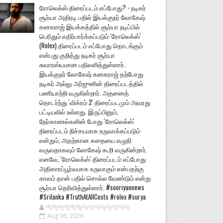
ரோலெக்ஸ் திரைப்படம் எப்போது? - நடிகர்
சூர்யா அதிரடி பதில் இயக்குநர் லோகேஷ்
கனகராஜ் இயக்கத்தில் சூர்யா நடிப்பில்
பெரிதும் எதிர்பார்க்கப்படும் 'ரோலெக்ஸ்'
(Rolex) திரைப்படம் எப்போது தொடங்கும்
என்பது குறித்து நடிகர் சூர்யா
சுவாரஸ்யமான பதிலளித்துள்ளார்.
இயக்குநர் லோகேஷ் கனகராஜ் தற்போது
நடிகர் அல்லு அர்ஜுனின் திரைப்படத்தில்
பணியாற்றி வருகின்றார். அதனைத்
தொடர்ந்து 'விக்ரம் 2' திரைப்படமும் அவரது
பட்டியலில் உள்ளது. இருப்பினும்,
நேர்காணல்களின் போது 'ரோலெக்ஸ்'
திரைப்படம் நிச்சயமாக உருவாக்கப்படும்
என்றும், அதற்கான கதையை எழுதி
வருவதாகவும் லோகேஷ் கூறி வருகின்றார்.
எனவே, 'ரோலெக்ஸ்' திரைப்படம் எப்போது
அதிகாரப்பூர்வமாக உருவாகும் என்பதற்கு
காலம் தான் பதில் சொல்ல வேண்டும் என்று
சூர்யா தெரிவித்துள்ளார். #sooriyannews
#Srilanka #TruthAtAllCosts #rolex #surya
🐅🐅🐅🐅🐅🐅🐆🐆🐆🐆🐆🐆🐆🐆
Aug 06, 2026