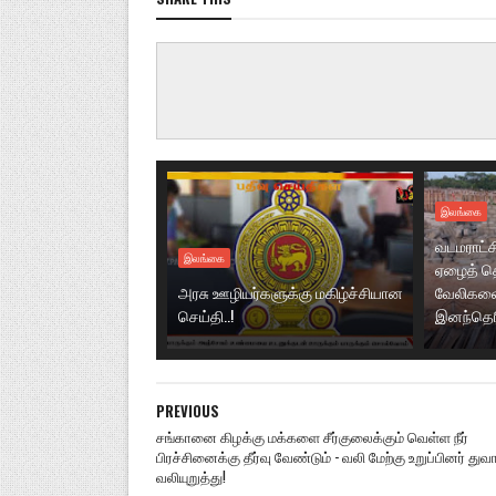
இலங்கை
வடமராட்ச
இலங்கை
ஏழைத் தொ
அரசு ஊழியர்களுக்கு மகிழ்ச்சியான
வேலிகளை
செய்தி..!
இனந்தெரிய
PREVIOUS
சங்கானை கிழக்கு மக்களை சீர்குலைக்கும் வெள்ள நீர்
பிரச்சினைக்கு தீர்வு வேண்டும் - வலி மேற்கு உறுப்பினர் து
வலியுறுத்து!