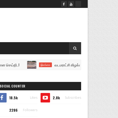
தி..!
வடமராட்சி கிழக்கில் அராஜகம்: ஏழைத் தொழிலாளியி
இலங்கை
SOCIAL COUNTER
18.5k
2.8k
Likes
Subscribes
2286
Followers