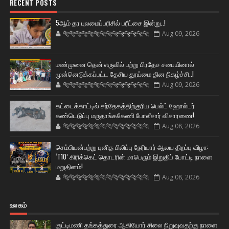
RECENT POSTS
5ஆம் தர புலமைப்பரிசில் பரீட்சை இன்று..!
🐅🐅🐅🐅🐅🐅🐆🐆🐆🐆🐆🐆🐆🐆
Aug 09, 2026
மண்முனை தென் எருவில் பற்று பிரதேச சபையினால்
முன்னெடுக்கப்பட்ட தேசிய தூய்மை தின நிகழ்ச்சி..!
🐅🐅🐅🐅🐅🐅🐆🐆🐆🐆🐆🐆🐆🐆
Aug 09, 2026
கட்டைக்காட்டில் சந்தேகத்திற்குரிய பெல்ட் ஹோல்டர்
கண்டெடுப்பு மருதாங்ககேணி போலீசார் விசாரணை!
🐅🐅🐅🐅🐅🐅🐆🐆🐆🐆🐆🐆🐆🐆
Aug 08, 2026
செம்பியன்பற்று புனித பிலிப்பு நேரியார் ஆலய திறப்பு விழா:
‘T10’ கிரிக்கெட் தொடரின் மாபெரும் இறுதிப் போட்டி நாளை
மறுதினம்!
🐅🐅🐅🐅🐅🐅🐆🐆🐆🐆🐆🐆🐆🐆
Aug 08, 2026
உலகம்
குட்டிமணி தங்கத்துரை ஆகியோர் சிலை நிறுவுவதற்கு நாளை