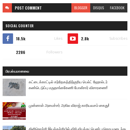
POST
COMMENT
BLOGGER
DISQUS
FACEBOOK
SOCIAL COUNTER
18.5k
2.8k
Likes
Subscribes
2286
Followers
பிரபல்யமானவை
கட்டைக்காட்டில் சந்தேகத்திற்குரிய பெல்ட் ஹோல்டர்
கண்டெடுப்பு மருதாங்ககேணி போலீசார் விசாரணை!
முன்னாள் அமைச்சர் அகில விராஜ் காரியவசம் கைது!
கிளிநொச்சி இயக்கச்சியில் வீதி விபத்து: பெண் படுகாயமடைந்து