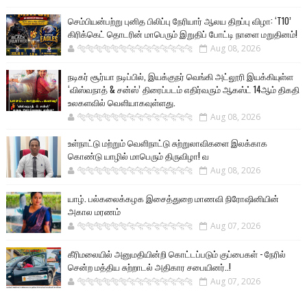
செம்பியன்பற்று புனித பிலிப்பு நேரியார் ஆலய திறப்பு விழா: ‘T10’
கிரிக்கெட் தொடரின் மாபெரும் இறுதிப் போட்டி நாளை மறுதினம்!
🐅🐅🐅🐅🐅🐅🐆🐆🐆🐆🐆🐆🐆🐆
Aug 08, 2026
நடிகர் சூர்யா நடிப்பில், இயக்குநர் வெங்கி அட்லூரி இயக்கியுள்ள
‘விஸ்வநாத் & சன்ஸ்’ திரைப்படம் எதிர்வரும் ஆகஸ்ட் 14ஆம் திகதி
உலகளவில் வெளியாகவுள்ளது.
🐅🐅🐅🐅🐅🐅🐆🐆🐆🐆🐆🐆🐆🐆
Aug 08, 2026
உள்நாட்டு மற்றும் வெளிநாட்டு சுற்றுலாவிகளை இலக்காக
கொண்டு யாழில் மாபெரும் திருவிழா! வ
🐅🐅🐅🐅🐅🐅🐆🐆🐆🐆🐆🐆🐆🐆
Aug 08, 2026
யாழ். பல்கலைக்கழக இசைத்துறை மாணவி நிரோஷினியின்
அகால மரணம்
🐅🐅🐅🐅🐅🐅🐆🐆🐆🐆🐆🐆🐆🐆
Aug 07, 2026
கீரிமலையில் அனுமதியின்றி கொட்டப்படும் குப்பைகள் - நேரில்
சென்ற மத்திய சுற்றாடல் அதிகார சபையினர்..!
🐅🐅🐅🐅🐅🐅🐆🐆🐆🐆🐆🐆🐆🐆
Aug 07, 2026