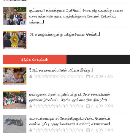
குட்டிமணி தங்கத்துரை ஆகியோர் சிலை நிறுவுவதற்கு நாளை
வரை தற்காலிக தடை பருத்தித்துறை நீதவான் நீதிமன்றம்
உத்தரவு..!
அரசு ஊழியர்களுக்கு மகிழ்ச்சியான செய்தி..!
பிந்திய செய்திகள்
5ஆம் தர புலமைப்பரிசில் பரீட்சை இன்று..!
🐅🐅🐅🐅🐅🐅🐆🐆🐆🐆🐆🐆🐆🐆
Aug 09, 2026
மண்முனை தென் எருவில் பற்று பிரதேச சபையினால்
முன்னெடுக்கப்பட்ட தேசிய தூய்மை தின நிகழ்ச்சி..!
🐅🐅🐅🐅🐅🐅🐆🐆🐆🐆🐆🐆🐆🐆
Aug 09, 2026
கட்டைக்காட்டில் சந்தேகத்திற்குரிய பெல்ட் ஹோல்டர்
கண்டெடுப்பு மருதாங்ககேணி போலீசார் விசாரணை!
🐅🐅🐅🐅🐅🐅🐆🐆🐆🐆🐆🐆🐆🐆
Aug 08, 2026