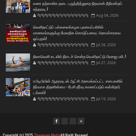
வரை தற்காலிக தடை பருத்தித்துறை நீதவான் நீதிமன்றம்
உத்தரவு..!
🐅🐅🐅🐅🐅🐅🐆🐆🐆🐆🐆🐆🐆🐆
Aug 04, 2026
வெளிநாட்டுப் பல்கலைக்கழக புலமைப்பரிசில்
மாணவர்களுக்கு மேலதிக கொடுப்பனவு: அமைச்சரவை
ஒப்புதல்!
🐅🐅🐅🐅🐅🐅🐆🐆🐆🐆🐆🐆🐆🐆
Jul 28, 2026
நிலாவெளி கடலில் நீராடச் சென்ற வௌிநாட்டு பிரஜை பலி..!
🐅🐅🐅🐅🐅🐅🐆🐆🐆🐆🐆🐆🐆🐆
Jul 27, 2026
ஈபிடிபியின் ஆதரவுடன் ஆட்சி அமைக்கப்பட்ட சபைகளில்
நிர்வாக திறனின்மை - பேசி தீர்வு காணப்படும் என்கிறார்
டக்ளஸ்!
🐅🐅🐅🐅🐅🐅🐆🐆🐆🐆🐆🐆🐆🐆
Jul 19, 2026
Copyright (c) 2025
Thayagam Media
All Right Reseved