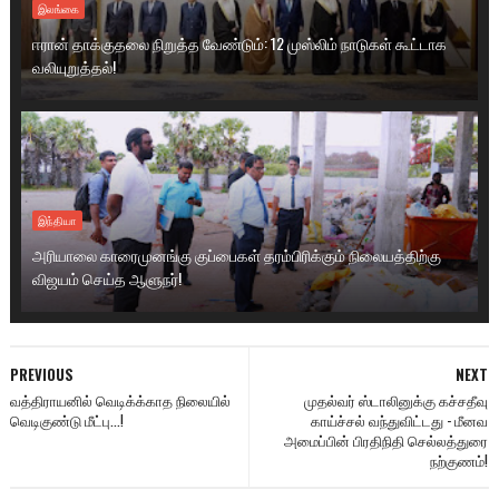
இலங்கை
ஈரான் தாக்குதலை நிறுத்த வேண்டும்: 12 முஸ்லிம் நாடுகள் கூட்டாக
வலியுறுத்தல்!
இந்தியா
அரியாலை காரைமுனங்கு குப்பைகள் தரம்பிரிக்கும் நிலையத்திற்கு
விஜயம் செய்த ஆளுநர்!
PREVIOUS
NEXT
வத்திராயனில் வெடிக்க்காத நிலையில்
முதல்வர் ஸ்டாலினுக்கு கச்சதீவு
வெடிகுண்டு மீட்பு...!
காய்ச்சல் வந்துவிட்டது - மீனவ
அமைப்பின் பிரதிநிதி செல்லத்துரை
நற்குணம்!