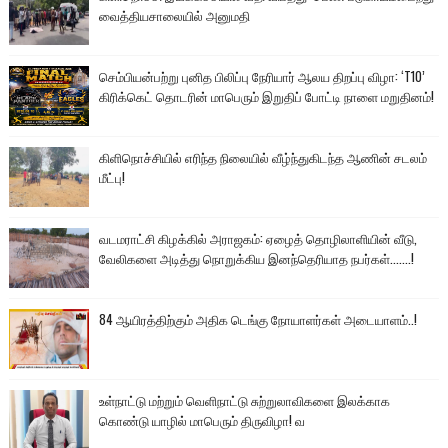
வைத்தியசாலையில் அனுமதி
செம்பியன்பற்று புனித பிலிப்பு நேரியார் ஆலய திறப்பு விழா: ‘T10’
கிரிக்கெட் தொடரின் மாபெரும் இறுதிப் போட்டி நாளை மறுதினம்!
கிளிநொச்சியில் எரிந்த நிலையில் வீழ்ந்துகிடந்த ஆணின் சடலம்
மீட்பு!
வடமராட்சி கிழக்கில் அராஜகம்: ஏழைத் தொழிலாளியின் வீடு,
வேலிகளை அடித்து நொறுக்கிய இனந்தெரியாத நபர்கள்.......!
84 ஆயிரத்திற்கும் அதிக டெங்கு நோயாளர்கள் அடையாளம்..!
உள்நாட்டு மற்றும் வெளிநாட்டு சுற்றுலாவிகளை இலக்காக
கொண்டு யாழில் மாபெரும் திருவிழா! வ