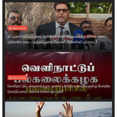
இலங்கை.உலகம்
குட்டிமணி தங்கத்துரை ஆகியோர் சிலை நிறுவுவதற்கு நாளை வரை
தற்காலிக தடை பருத்தித்துறை நீதவான் நீதிமன்றம் உத்தரவு..!
இலங்கை.உலகம்
வெளிநாட்டுப் பல்கலைக்கழக புலமைப்பரிசில் மாணவர்களுக்கு மேலதிக
கொடுப்பனவு: அமைச்சரவை ஒப்புதல்!