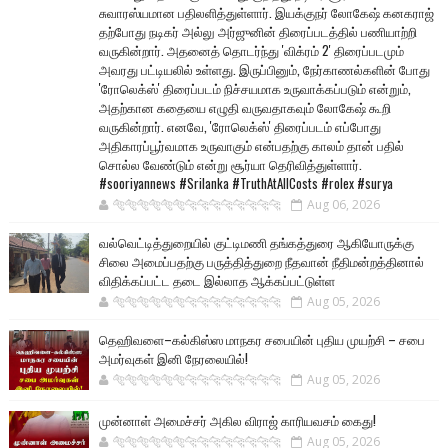
சுவாரஸ்யமான பதிலளித்துள்ளார். இயக்குநர் லோகேஷ் கனகராஜ்
தற்போது நடிகர் அல்லு அர்ஜுனின் திரைப்படத்தில் பணியாற்றி
வருகின்றார். அதனைத் தொடர்ந்து 'விக்ரம் 2' திரைப்படமும்
அவரது பட்டியலில் உள்ளது. இருப்பினும், நேர்காணல்களின் போது
'ரோலெக்ஸ்' திரைப்படம் நிச்சயமாக உருவாக்கப்படும் என்றும்,
அதற்கான கதையை எழுதி வருவதாகவும் லோகேஷ் கூறி
வருகின்றார். எனவே, 'ரோலெக்ஸ்' திரைப்படம் எப்போது
அதிகாரப்பூர்வமாக உருவாகும் என்பதற்கு காலம் தான் பதில்
சொல்ல வேண்டும் என்று சூர்யா தெரிவித்துள்ளார்.
#sooriyannews #Srilanka #TruthAtAllCosts #rolex #surya
🐅🐅🐅🐅🐅🐅🐆🐆🐆🐆🐆🐆🐆🐆
Aug 06, 2026
வல்வெட்டித்துறையில் குட்டிமணி தங்கத்துரை ஆகியோருக்கு
சிலை அமைப்பதற்கு பருத்தித்துறை நீதவான் நீதிமன்றத்தினால்
விதிக்கப்பட்ட தடை இல்லாத ஆக்கப்பட்டுள்ள
🐅🐅🐅🐅🐅🐅🐆🐆🐆🐆🐆🐆🐆🐆
Aug 05, 2026
தெஹிவளை–கல்கிஸ்ஸ மாநகர சபையின் புதிய முயற்சி – சபை
அமர்வுகள் இனி நேரலையில்!
🐅🐅🐅🐅🐅🐅🐆🐆🐆🐆🐆🐆🐆🐆
Aug 05, 2026
முன்னாள் அமைச்சர் அகில விராஜ் காரியவசம் கைது!
🐅🐅🐅🐅🐅🐅🐆🐆🐆🐆🐆🐆🐆🐆
Aug 05, 2026