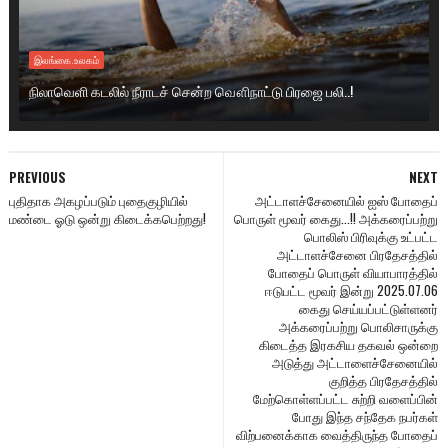
இலங்கை.உலகம்
நிலாவெளி கடலில் நீராடச் சென்ற வௌிநாட்டு பிரஜை பலி..!
PREVIOUS
NEXT
புதிதாக அகழப்படும் புதைகுழியில்
அட்டாளச்சேனையில் ஐஸ் போதைப்
மண்டை ஓடு ஒன்று கிடைக்கபெற்றது!
பொருள் மூவர் கைது...!! அக்கரைப்பற்று
பொலிஸ் பிரிவுக்கு உட்பட்ட
அட்டாளச்சேனை பிரதேசத்தில்
போதைப் பொருள் வியாபாரத்தில்
ஈடுபட்ட மூவர் இன்று 2025.07.06
கைது செய்யப்பட்டுள்ளனர்
அக்கரைப்பற்று பொலிசாருக்கு
கிடைத்த இரகசிய தகவல் ஒன்றை
அடுத்து அட்டாளைச்சேனையில்
குறித்த பிரதேசத்தில்
மேற்கொள்ளப்பட்ட சுற்றி வளைப்பின்
போது இந்த சந்தேக நபர்கள்
விற்பனைக்காக வைத்திருந்த போதைப்