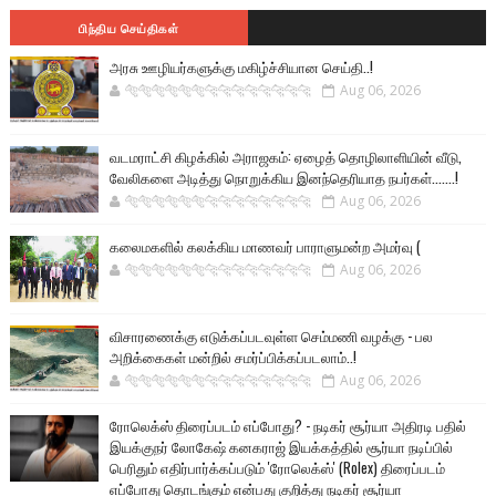
பிந்திய செய்திகள்
அரசு ஊழியர்களுக்கு மகிழ்ச்சியான செய்தி..!
🐅🐅🐅🐅🐅🐅🐆🐆🐆🐆🐆🐆🐆🐆
Aug 06, 2026
வடமராட்சி கிழக்கில் அராஜகம்: ஏழைத் தொழிலாளியின் வீடு,
வேலிகளை அடித்து நொறுக்கிய இனந்தெரியாத நபர்கள்.......!
🐅🐅🐅🐅🐅🐅🐆🐆🐆🐆🐆🐆🐆🐆
Aug 06, 2026
கலைமகளில் கலக்கிய மாணவர் பாராளுமன்ற அமர்வு (
🐅🐅🐅🐅🐅🐅🐆🐆🐆🐆🐆🐆🐆🐆
Aug 06, 2026
விசாரணைக்கு எடுக்கப்படவுள்ள செம்மணி வழக்கு - பல
அறிக்கைகள் மன்றில் சமர்ப்பிக்கப்படலாம்..!
🐅🐅🐅🐅🐅🐅🐆🐆🐆🐆🐆🐆🐆🐆
Aug 06, 2026
ரோலெக்ஸ் திரைப்படம் எப்போது? - நடிகர் சூர்யா அதிரடி பதில்
இயக்குநர் லோகேஷ் கனகராஜ் இயக்கத்தில் சூர்யா நடிப்பில்
பெரிதும் எதிர்பார்க்கப்படும் 'ரோலெக்ஸ்' (Rolex) திரைப்படம்
எப்போது தொடங்கும் என்பது குறித்து நடிகர் சூர்யா