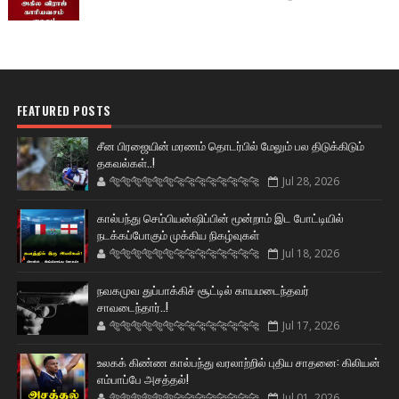
FEATURED POSTS
சீன பிரஜையின் மரணம் தொடர்பில் மேலும் பல திடுக்கிடும்
தகவல்கள்..!
🐅🐅🐅🐅🐅🐅🐆🐆🐆🐆🐆🐆🐆🐆
Jul 28, 2026
கால்பந்து செம்பியன்ஷிப்பின் மூன்றாம் இட போட்டியில்
நடக்கப்போகும் முக்கிய நிகழ்வுகள்
🐅🐅🐅🐅🐅🐅🐆🐆🐆🐆🐆🐆🐆🐆
Jul 18, 2026
நவகமுவ துப்பாக்கிச் சூட்டில் காயமடைந்தவர்
சாவடைந்தார்..!
🐅🐅🐅🐅🐅🐅🐆🐆🐆🐆🐆🐆🐆🐆
Jul 17, 2026
உலகக் கிண்ண கால்பந்து வரலாற்றில் புதிய சாதனை: கிலியன்
எம்பாப்பே அசத்தல்!
🐅🐅🐅🐅🐅🐅🐆🐆🐆🐆🐆🐆🐆🐆
Jul 01, 2026