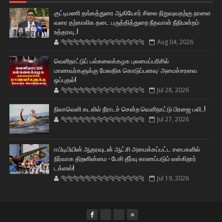
குட்டிமணி தங்கத்துரை ஆகியோர் சிலை நிறுவுவதற்கு நாளை
வரை தற்காலிக தடை பருத்தித்துறை நீதவான் நீதிமன்றம்
உத்தரவு..!
🐅🐅🐅🐅🐅🐅🐆🐆🐆🐆🐆🐆🐆🐆
Aug 04, 2026
வெளிநாட்டுப் பல்கலைக்கழக புலமைப்பரிசில்
மாணவர்களுக்கு மேலதிக கொடுப்பனவு: அமைச்சரவை
ஒப்புதல்!
🐅🐅🐅🐅🐅🐅🐆🐆🐆🐆🐆🐆🐆🐆
Jul 28, 2026
நிலாவெளி கடலில் நீராடச் சென்ற வௌிநாட்டு பிரஜை பலி..!
🐅🐅🐅🐅🐅🐅🐆🐆🐆🐆🐆🐆🐆🐆
Jul 27, 2026
ஈபிடிபியின் ஆதரவுடன் ஆட்சி அமைக்கப்பட்ட சபைகளில்
நிர்வாக திறனின்மை - பேசி தீர்வு காணப்படும் என்கிறார்
டக்ளஸ்!
🐅🐅🐅🐅🐅🐅🐆🐆🐆🐆🐆🐆🐆🐆
Jul 19, 2026