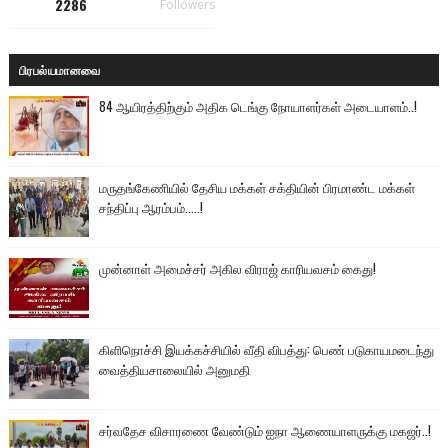
2286
Followers
பிரபல்யமானவை
84 ஆயிரத்திற்கும் அதிக டெங்கு நோயாளர்கள் அடையாளம்..!
மருதங்கேணியில் தேசிய மக்கள் சக்தியின் பிரமாண்ட மக்கள்
சந்திப்பு ஆரம்பம்.....!
முன்னாள் அமைச்சர் அகில விராஜ் காரியவசம் கைது!
கிளிநொச்சி இயக்கச்சியில் வீதி விபத்து: பெண் படுகாயமடைந்து
வைத்தியசாலையில் அனுமதி
சர்வதேச விசாரணை வேண்டும் ஐநா ஆணையாளருக்கு மகஜர்..!