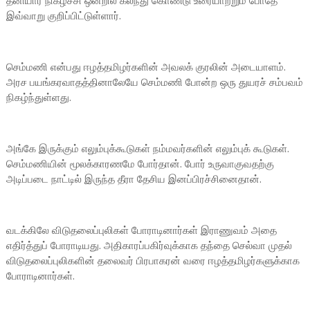
தனியார் நிகழ்ச்சி ஒன்றில் கலந்து கொண்டு உரையாற்றும் போதே
இவ்வாறு குறிப்பிட்டுள்ளார்.
செம்மணி என்பது ஈழத்தமிழர்களின் அவலக் குரலின் அடையாளம்.
அரச பயங்கரவாதத்தினாலேயே செம்மணி போன்ற ஒரு துயரச் சம்பவம்
நிகழ்ந்துள்ளது.
அங்கே இருக்கும் எலும்புக்கூடுகள் நம்மவர்களின் எலும்புக் கூடுகள்.
செம்மணியின் மூலக்காரணமே போர்தான். போர் உருவாகுவதற்கு
அடிப்படை நாட்டில் இருந்த தீரா தேசிய இனப்பிரச்சினைதான்.
வடக்கிலே விடுதலைப்புலிகள் போராடினார்கள் இராணுவம் அதை
எதிர்த்துப் போராடியது. அதிகாரப்பகிர்வுக்காக தந்தை செல்வா முதல்
விடுதலைப்புலிகளின் தலைவர் பிரபாகரன் வரை ஈழத்தமிழர்களுக்காக
போராடினார்கள்.