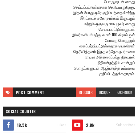
பொருளுடன் கைது
செய்யப்பட்டுள்ளதாக தெரியவருகிறது.
இதன் போது ஒரே குடும்பத்தை சேர்ந்த
இரட்டைச் சகோதரர்கள் இருவரும்
மற்றும் ஒருவருமாக மூவர் கைது
செய்யப்பட்டுள்ளதுடன்
இவர்களிடமிருந்து சுமார் 100 கிராம் ஐஸ்
போதை பொருளும்
கைப்பற்றப்பட்டுள்ளதாக பொலிசார்
தெரிவித்தனர் இந்த சந்தேக நபர்களை
நாளை அக்கரைப்பற்று நீதவான்
நீதிமன்றத்தில் சான்றுப்
பொருட்களுடன் ஆஜர்படுத்த உள்ளமை
குறிப்பிடத்தக்கதாகும்.
POST
COMMENT
BLOGGER
DISQUS
FACEBOOK
SOCIAL COUNTER
18.5k
2.8k
Likes
Subscribes