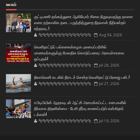
உலகம்
குட்டிமணி தங்கத்துரை ஆகியோர் சிலை நிறுவுவதற்கு நாளை
வரை தற்காலிக தடை பருத்தித்துறை நீதவான் நீதிமன்றம்
உத்தரவு..!
🐅🐅🐅🐅🐅🐅🐆🐆🐆🐆🐆🐆🐆🐆
Aug 04, 2026
வெளிநாட்டுப் பல்கலைக்கழக புலமைப்பரிசில்
மாணவர்களுக்கு மேலதிக கொடுப்பனவு: அமைச்சரவை
ஒப்புதல்!
🐅🐅🐅🐅🐅🐅🐆🐆🐆🐆🐆🐆🐆🐆
Jul 28, 2026
நிலாவெளி கடலில் நீராடச் சென்ற வௌிநாட்டு பிரஜை பலி..!
🐅🐅🐅🐅🐅🐅🐆🐆🐆🐆🐆🐆🐆🐆
Jul 27, 2026
ஈபிடிபியின் ஆதரவுடன் ஆட்சி அமைக்கப்பட்ட சபைகளில்
நிர்வாக திறனின்மை - பேசி தீர்வு காணப்படும் என்கிறார்
டக்ளஸ்!
🐅🐅🐅🐅🐅🐅🐆🐆🐆🐆🐆🐆🐆🐆
Jul 19, 2026