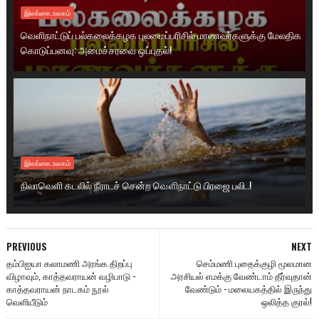
இலங்கை.உலகம்
வெளிநாட்டுப் பல்கலைக்கழக புலமைப்பரிசில் மாணவர்களுக்கு மேலதிக
கொடுப்பனவு: அமைச்சரவை ஒப்புதல்!
இலங்கை.உலகம்
நிலாவெளி கடலில் நீராடச் சென்ற வௌிநாட்டு பிரஜை பலி..!
PREVIOUS
NEXT
தம்பிஐயா கலாமணி அரங்க திறப்பு
செம்மணி புதைக்குழி மூலமான
விழாவும், காத்தவராயன் வழிபாடு -
அரசியல் எமக்கு வேண்டாம் தீர்வுதான்
காத்தவராயன் நாடகம் நூல்
வேண்டும் - மலையகத்தில் இருந்து
வெளியீடும்
ஒலித்த குரல்!