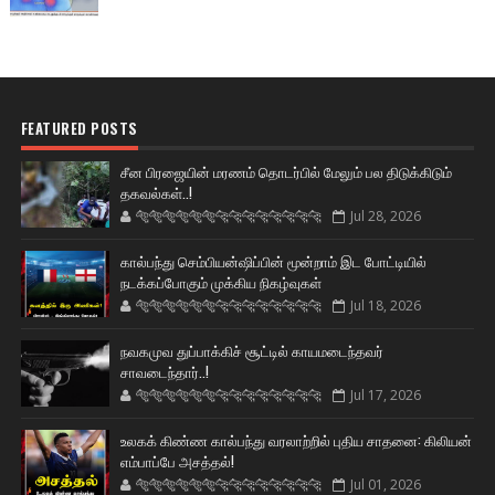
FEATURED POSTS
சீன பிரஜையின் மரணம் தொடர்பில் மேலும் பல திடுக்கிடும்
தகவல்கள்..!
🐅🐅🐅🐅🐅🐅🐆🐆🐆🐆🐆🐆🐆🐆
Jul 28, 2026
கால்பந்து செம்பியன்ஷிப்பின் மூன்றாம் இட போட்டியில்
நடக்கப்போகும் முக்கிய நிகழ்வுகள்
🐅🐅🐅🐅🐅🐅🐆🐆🐆🐆🐆🐆🐆🐆
Jul 18, 2026
நவகமுவ துப்பாக்கிச் சூட்டில் காயமடைந்தவர்
சாவடைந்தார்..!
🐅🐅🐅🐅🐅🐅🐆🐆🐆🐆🐆🐆🐆🐆
Jul 17, 2026
உலகக் கிண்ண கால்பந்து வரலாற்றில் புதிய சாதனை: கிலியன்
எம்பாப்பே அசத்தல்!
🐅🐅🐅🐅🐅🐅🐆🐆🐆🐆🐆🐆🐆🐆
Jul 01, 2026