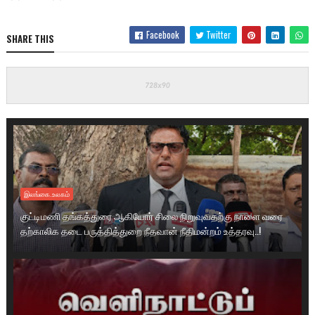
Facebook
Twitter
SHARE THIS
இலங்கை.உலகம்
குட்டிமணி தங்கத்துரை ஆகியோர் சிலை நிறுவுவதற்கு நாளை வரை
தற்காலிக தடை பருத்தித்துறை நீதவான் நீதிமன்றம் உத்தரவு..!