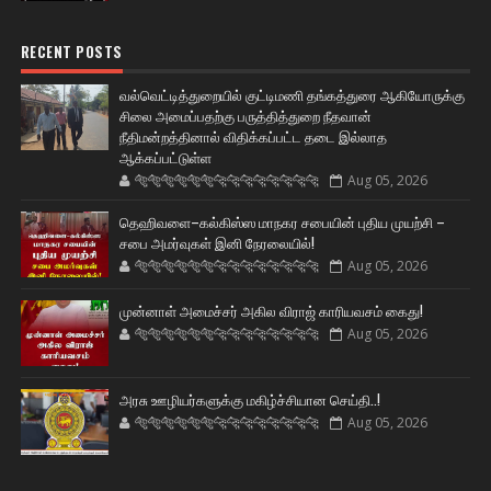
RECENT POSTS
வல்வெட்டித்துறையில் குட்டிமணி தங்கத்துரை ஆகியோருக்கு
சிலை அமைப்பதற்கு பருத்தித்துறை நீதவான்
நீதிமன்றத்தினால் விதிக்கப்பட்ட தடை இல்லாத
ஆக்கப்பட்டுள்ள
🐅🐅🐅🐅🐅🐅🐆🐆🐆🐆🐆🐆🐆🐆
Aug 05, 2026
தெஹிவளை–கல்கிஸ்ஸ மாநகர சபையின் புதிய முயற்சி –
சபை அமர்வுகள் இனி நேரலையில்!
🐅🐅🐅🐅🐅🐅🐆🐆🐆🐆🐆🐆🐆🐆
Aug 05, 2026
முன்னாள் அமைச்சர் அகில விராஜ் காரியவசம் கைது!
🐅🐅🐅🐅🐅🐅🐆🐆🐆🐆🐆🐆🐆🐆
Aug 05, 2026
அரசு ஊழியர்களுக்கு மகிழ்ச்சியான செய்தி..!
🐅🐅🐅🐅🐅🐅🐆🐆🐆🐆🐆🐆🐆🐆
Aug 05, 2026