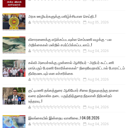
அரசு ஊழியர்களுக்கு மகிழ்ச்சியான செய்தி..!
🐅🐅🐅🐅🐅🐅🐆🐆🐆🐆🐆🐆🐆🐆
Aug 05, 2026
விசாரணைக்கு எடுக்கப்படவுள்ள செம்மணி வழக்கு - பல
அறிக்கைகள் மன்றில் சமர்ப்பிக்கப்படலாம்..!
🐅🐅🐅🐅🐅🐅🐆🐆🐆🐆🐆🐆🐆🐆
Aug 04, 2026
கல்வி அமைச்சுக்கு முன்னால் ஆசிரியர் - அதிபர் கூட்டணி
மாபெரும் பேரணி கோரிக்கைகள்~ நிறைவேறாவிட்டால் போராட்டம்
தீவிரமடையும் என எச்சரிக்கை
🐅🐅🐅🐅🐅🐅🐆🐆🐆🐆🐆🐆🐆🐆
Aug 04, 2026
குட்டிமணி தங்கத்துரை ஆகியோர் சிலை நிறுவுவதற்கு நாளை
வரை தற்காலிக தடை பருத்தித்துறை நீதவான் நீதிமன்றம்
உத்தரவு..!
🐅🐅🐅🐅🐅🐅🐆🐆🐆🐆🐆🐆🐆🐆
Aug 04, 2026
இலங்கையில் இன்றைய வானிலை..! 04.08.2026
🐅🐅🐅🐅🐅🐅🐆🐆🐆🐆🐆🐆🐆🐆
Aug 04, 2026