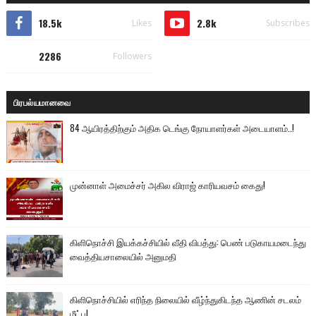
18.5k
2.8k
Likes
Subscribes
2286
Followers
பிரபல்யமானவை
84 ஆயிரத்திற்கும் அதிக டெங்கு நோயாளர்கள் அடையாளம்..!
முன்னாள் அமைச்சர் அகில விராஜ் காரியவசம் கைது!
கிளிநொச்சி இயக்கச்சியில் வீதி விபத்து: பெண் படுகாயமடைந்து
வைத்தியசாலையில் அனுமதி
கிளிநொச்சியில் எரிந்த நிலையில் வீழ்ந்துகிடந்த ஆணின் சடலம்
மீட்பு!