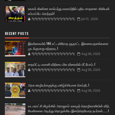
உலகக் கிண்ண கால்பந்து வரலாற்றில் புதிய சாதனை: கிலியன்
எம்பாப்பே அசத்தல்!
🐅🐅🐅🐅🐅🐅🐆🐆🐆🐆🐆🐆🐆🐆
Jul 01, 2026
RECENT POSTS
இலங்கையில் 146 சட்டவிரோத சூதாட்ட இணையதளங்களை
முடக்குமாறு உத்தரவு..!
🐅🐅🐅🐅🐅🐅🐆🐆🐆🐆🐆🐆🐆🐆
Aug 06, 2026
தையிட்டி பவானி வீதியை மிக விரைவில் மீட்போம்..!
🐅🐅🐅🐅🐅🐅🐆🐆🐆🐆🐆🐆🐆🐆
Aug 06, 2026
அரசு ஊழியர்களுக்கு மகிழ்ச்சியான செய்தி..!
🐅🐅🐅🐅🐅🐅🐆🐆🐆🐆🐆🐆🐆🐆
Aug 06, 2026
வடமராட்சி கிழக்கில் அராஜகம்: ஏழைத் தொழிலாளியின் வீடு,
வேலிகளை அடித்து நொறுக்கிய இனந்தெரியாத நபர்கள்.......!