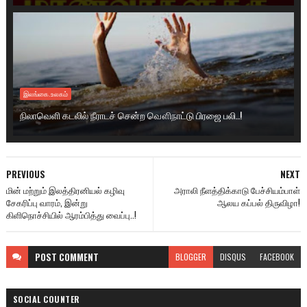
இலங்கை.உலகம்
நிலாவெளி கடலில் நீராடச் சென்ற வௌிநாட்டு பிரஜை பலி..!
PREVIOUS
NEXT
மின் மற்றும் இலத்திரனியல் கழிவு
அராலி நீளத்திக்காடு பேச்சியம்பாள்
சேகரிப்பு வாரம், இன்று
ஆலய கப்பல் திருவிழா!
கிளிநொச்சியில் ஆரம்பித்து வைப்பு..!
POST
COMMENT
BLOGGER
DISQUS
FACEBOOK
SOCIAL COUNTER