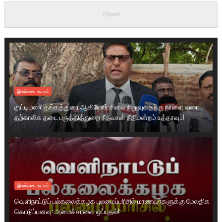
இலங்கை.உலகம்
குட்டிமணி தங்கத்துரை ஆகியோர் சிலை நிறுவுவதற்கு நாளை வரை
தற்காலிக தடை பருத்தித்துறை நீதவான் நீதிமன்றம் உத்தரவு..!
இலங்கை.உலகம்
வெளிநாட்டுப் பல்கலைக்கழக புலமைப்பரிசில் மாணவர்களுக்கு மேலதிக
கொடுப்பனவு: அமைச்சரவை ஒப்புதல்!