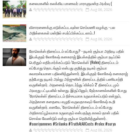
கலைமகளில் கலக்கிய மாணவர் பாராளுமன்ற அமர்வு (
🐅🐅🐅🐅🐅🐅🐆🐆🐆🐆🐆🐆🐆🐆
Aug 06, 2026
விசாரணைக்கு எடுக்கப்படவுள்ள செம்மணி வழக்கு - பல
அறிக்கைகள் மன்றில் சமர்ப்பிக்கப்படலாம்..!
🐅🐅🐅🐅🐅🐅🐆🐆🐆🐆🐆🐆🐆🐆
Aug 06, 2026
ரோலெக்ஸ் திரைப்படம் எப்போது? - நடிகர் சூர்யா அதிரடி பதில்
இயக்குநர் லோகேஷ் கனகராஜ் இயக்கத்தில் சூர்யா நடிப்பில்
பெரிதும் எதிர்பார்க்கப்படும் 'ரோலெக்ஸ்' (Rolex) திரைப்படம்
எப்போது தொடங்கும் என்பது குறித்து நடிகர் சூர்யா
சுவாரஸ்யமான பதிலளித்துள்ளார். இயக்குநர் லோகேஷ் கனகராஜ்
தற்போது நடிகர் அல்லு அர்ஜுனின் திரைப்படத்தில் பணியாற்றி
வருகின்றார். அதனைத் தொடர்ந்து 'விக்ரம் 2' திரைப்படமும்
அவரது பட்டியலில் உள்ளது. இருப்பினும், நேர்காணல்களின் போது
'ரோலெக்ஸ்' திரைப்படம் நிச்சயமாக உருவாக்கப்படும் என்றும்,
அதற்கான கதையை எழுதி வருவதாகவும் லோகேஷ் கூறி
வருகின்றார். எனவே, 'ரோலெக்ஸ்' திரைப்படம் எப்போது
அதிகாரப்பூர்வமாக உருவாகும் என்பதற்கு காலம் தான் பதில்
சொல்ல வேண்டும் என்று சூர்யா தெரிவித்துள்ளார்.
#sooriyannews #Srilanka #TruthAtAllCosts #rolex #surya
🐅🐅🐅🐅🐅🐅🐆🐆🐆🐆🐆🐆🐆🐆
Aug 06, 2026