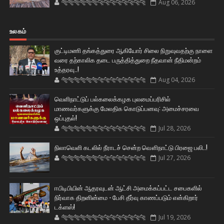
🐅🐅🐅🐅🐅🐅🐆🐆🐆🐆🐆🐆🐆🐆
Aug 06, 2026
உலகம்
குட்டிமணி தங்கத்துரை ஆகியோர் சிலை நிறுவுவதற்கு நாளை
வரை தற்காலிக தடை பருத்தித்துறை நீதவான் நீதிமன்றம்
உத்தரவு..!
🐅🐅🐅🐅🐅🐅🐆🐆🐆🐆🐆🐆🐆🐆
Aug 04, 2026
வெளிநாட்டுப் பல்கலைக்கழக புலமைப்பரிசில்
மாணவர்களுக்கு மேலதிக கொடுப்பனவு: அமைச்சரவை
ஒப்புதல்!
🐅🐅🐅🐅🐅🐅🐆🐆🐆🐆🐆🐆🐆🐆
Jul 28, 2026
நிலாவெளி கடலில் நீராடச் சென்ற வௌிநாட்டு பிரஜை பலி..!
🐅🐅🐅🐅🐅🐅🐆🐆🐆🐆🐆🐆🐆🐆
Jul 27, 2026
ஈபிடிபியின் ஆதரவுடன் ஆட்சி அமைக்கப்பட்ட சபைகளில்
நிர்வாக திறனின்மை - பேசி தீர்வு காணப்படும் என்கிறார்
டக்ளஸ்!
🐅🐅🐅🐅🐅🐅🐆🐆🐆🐆🐆🐆🐆🐆
Jul 19, 2026