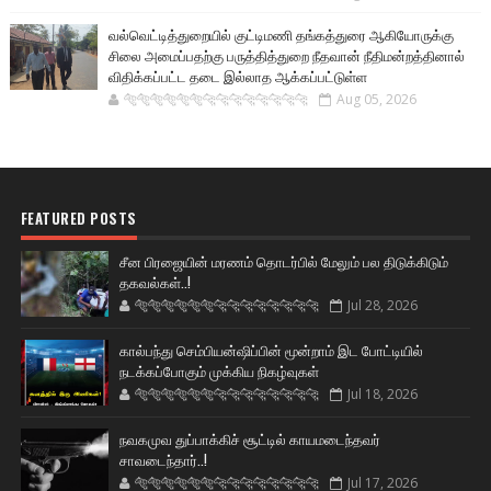
வல்வெட்டித்துறையில் குட்டிமணி தங்கத்துரை ஆகியோருக்கு
சிலை அமைப்பதற்கு பருத்தித்துறை நீதவான் நீதிமன்றத்தினால்
விதிக்கப்பட்ட தடை இல்லாத ஆக்கப்பட்டுள்ள
🐅🐅🐅🐅🐅🐅🐆🐆🐆🐆🐆🐆🐆🐆
Aug 05, 2026
FEATURED POSTS
சீன பிரஜையின் மரணம் தொடர்பில் மேலும் பல திடுக்கிடும்
தகவல்கள்..!
🐅🐅🐅🐅🐅🐅🐆🐆🐆🐆🐆🐆🐆🐆
Jul 28, 2026
கால்பந்து செம்பியன்ஷிப்பின் மூன்றாம் இட போட்டியில்
நடக்கப்போகும் முக்கிய நிகழ்வுகள்
🐅🐅🐅🐅🐅🐅🐆🐆🐆🐆🐆🐆🐆🐆
Jul 18, 2026
நவகமுவ துப்பாக்கிச் சூட்டில் காயமடைந்தவர்
சாவடைந்தார்..!
🐅🐅🐅🐅🐅🐅🐆🐆🐆🐆🐆🐆🐆🐆
Jul 17, 2026