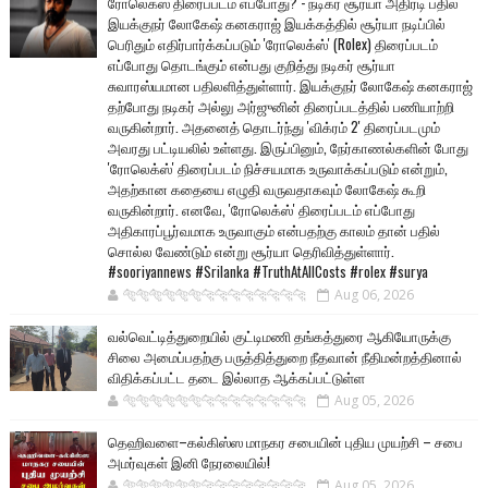
ரோலெக்ஸ் திரைப்படம் எப்போது? - நடிகர் சூர்யா அதிரடி பதில்
இயக்குநர் லோகேஷ் கனகராஜ் இயக்கத்தில் சூர்யா நடிப்பில்
பெரிதும் எதிர்பார்க்கப்படும் 'ரோலெக்ஸ்' (Rolex) திரைப்படம்
எப்போது தொடங்கும் என்பது குறித்து நடிகர் சூர்யா
சுவாரஸ்யமான பதிலளித்துள்ளார். இயக்குநர் லோகேஷ் கனகராஜ்
தற்போது நடிகர் அல்லு அர்ஜுனின் திரைப்படத்தில் பணியாற்றி
வருகின்றார். அதனைத் தொடர்ந்து 'விக்ரம் 2' திரைப்படமும்
அவரது பட்டியலில் உள்ளது. இருப்பினும், நேர்காணல்களின் போது
'ரோலெக்ஸ்' திரைப்படம் நிச்சயமாக உருவாக்கப்படும் என்றும்,
அதற்கான கதையை எழுதி வருவதாகவும் லோகேஷ் கூறி
வருகின்றார். எனவே, 'ரோலெக்ஸ்' திரைப்படம் எப்போது
அதிகாரப்பூர்வமாக உருவாகும் என்பதற்கு காலம் தான் பதில்
சொல்ல வேண்டும் என்று சூர்யா தெரிவித்துள்ளார்.
#sooriyannews #Srilanka #TruthAtAllCosts #rolex #surya
🐅🐅🐅🐅🐅🐅🐆🐆🐆🐆🐆🐆🐆🐆
Aug 06, 2026
வல்வெட்டித்துறையில் குட்டிமணி தங்கத்துரை ஆகியோருக்கு
சிலை அமைப்பதற்கு பருத்தித்துறை நீதவான் நீதிமன்றத்தினால்
விதிக்கப்பட்ட தடை இல்லாத ஆக்கப்பட்டுள்ள
🐅🐅🐅🐅🐅🐅🐆🐆🐆🐆🐆🐆🐆🐆
Aug 05, 2026
தெஹிவளை–கல்கிஸ்ஸ மாநகர சபையின் புதிய முயற்சி – சபை
அமர்வுகள் இனி நேரலையில்!
🐅🐅🐅🐅🐅🐅🐆🐆🐆🐆🐆🐆🐆🐆
Aug 05, 2026