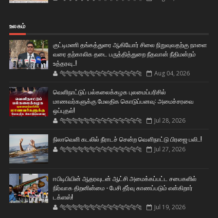
உலகம்
குட்டிமணி தங்கத்துரை ஆகியோர் சிலை நிறுவுவதற்கு நாளை
வரை தற்காலிக தடை பருத்தித்துறை நீதவான் நீதிமன்றம்
உத்தரவு..!
🐅🐅🐅🐅🐅🐅🐆🐆🐆🐆🐆🐆🐆🐆
Aug 04, 2026
வெளிநாட்டுப் பல்கலைக்கழக புலமைப்பரிசில்
மாணவர்களுக்கு மேலதிக கொடுப்பனவு: அமைச்சரவை
ஒப்புதல்!
🐅🐅🐅🐅🐅🐅🐆🐆🐆🐆🐆🐆🐆🐆
Jul 28, 2026
நிலாவெளி கடலில் நீராடச் சென்ற வௌிநாட்டு பிரஜை பலி..!
🐅🐅🐅🐅🐅🐅🐆🐆🐆🐆🐆🐆🐆🐆
Jul 27, 2026
ஈபிடிபியின் ஆதரவுடன் ஆட்சி அமைக்கப்பட்ட சபைகளில்
நிர்வாக திறனின்மை - பேசி தீர்வு காணப்படும் என்கிறார்
டக்ளஸ்!
🐅🐅🐅🐅🐅🐅🐆🐆🐆🐆🐆🐆🐆🐆
Jul 19, 2026