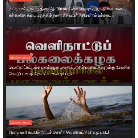
குட்டிமணி தங்கத்துரை ஆகியோர் சிலை நிறுவுவதற்கு நாளை வரை
தற்காலிக தடை பருத்தித்துறை நீதவான் நீதிமன்றம் உத்தரவு..!
இலங்கை.உலகம்
வெளிநாட்டுப் பல்கலைக்கழக புலமைப்பரிசில் மாணவர்களுக்கு மேலதிக
கொடுப்பனவு: அமைச்சரவை ஒப்புதல்!
இலங்கை.உலகம்
நிலாவெளி கடலில் நீராடச் சென்ற வௌிநாட்டு பிரஜை பலி..!