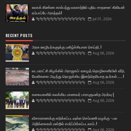
உலகக் கிண்ண கால்பந்து வரலாற்றில் புதிய சாதனை: கிலியன்
எம்பாப்பே அசத்தல்!
🐅🐅🐅🐅🐅🐅🐆🐆🐆🐆🐆🐆🐆🐆
Jul 01, 2026
RECENT POSTS
அரசு ஊழியர்களுக்கு மகிழ்ச்சியான செய்தி..!
🐅🐅🐅🐅🐅🐅🐆🐆🐆🐆🐆🐆🐆🐆
Aug 06, 2026
வடமராட்சி கிழக்கில் அராஜகம்: ஏழைத் தொழிலாளியின் வீடு,
வேலிகளை அடித்து நொறுக்கிய இனந்தெரியாத நபர்கள்.......!
🐅🐅🐅🐅🐅🐅🐆🐆🐆🐆🐆🐆🐆🐆
Aug 06, 2026
கலைமகளில் கலக்கிய மாணவர் பாராளுமன்ற அமர்வு (
🐅🐅🐅🐅🐅🐅🐆🐆🐆🐆🐆🐆🐆🐆
Aug 06, 2026
விசாரணைக்கு எடுக்கப்படவுள்ள செம்மணி வழக்கு - பல
அறிக்கைகள் மன்றில் சமர்ப்பிக்கப்படலாம்..!
🐅🐅🐅🐅🐅🐅🐆🐆🐆🐆🐆🐆🐆🐆
Aug 06, 2026