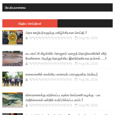
பிரபல்யமானவை
பிந்திய செய்திகள்
அரசு ஊழியர்களுக்கு மகிழ்ச்சியான செய்தி..!
🐅🐅🐅🐅🐅🐅🐆🐆🐆🐆🐆🐆🐆🐆
Aug 06, 2026
வடமராட்சி கிழக்கில் அராஜகம்: ஏழைத் தொழிலாளியின் வீடு,
வேலிகளை அடித்து நொறுக்கிய இனந்தெரியாத நபர்கள்.......!
🐅🐅🐅🐅🐅🐅🐆🐆🐆🐆🐆🐆🐆🐆
Aug 06, 2026
கலைமகளில் கலக்கிய மாணவர் பாராளுமன்ற அமர்வு (
🐅🐅🐅🐅🐅🐅🐆🐆🐆🐆🐆🐆🐆🐆
Aug 06, 2026
விசாரணைக்கு எடுக்கப்படவுள்ள செம்மணி வழக்கு - பல
அறிக்கைகள் மன்றில் சமர்ப்பிக்கப்படலாம்..!
🐅🐅🐅🐅🐅🐅🐆🐆🐆🐆🐆🐆🐆🐆
Aug 06, 2026