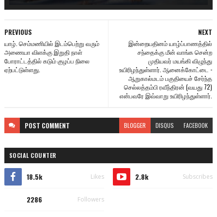
PREVIOUS
NEXT
யாழ். செம்மணியில் இடம்பெற்று வரும்
இன்றையதினம் யாழ்ப்பாணத்தில்
அணையா விளக்கு இறுதி நாள்
சந்தைக்கு மீன் வாங்க சென்ற
போராட்டத்தில் கடும் குழப்ப நிலை
முதியவர் மயங்கி விழுந்து
ஏற்பட்டுள்ளது.
உயிரிழந்துள்ளார். ஆனைக்கோட்டை -
ஆறுகால்மடம் பகுதியைச் சேர்ந்த
செல்லத்தம்பி ரவீந்திரன் (வயது 72)
என்பவரே இவ்வாறு உயிரிழந்துள்ளார்.
POST
COMMENT
BLOGGER
DISQUS
FACEBOOK
SOCIAL COUNTER
18.5k
2.8k
Likes
Subscribes
2286
Followers