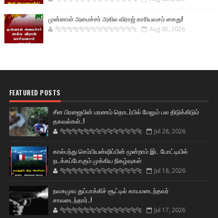
முன்னாள் அமைச்சர் அகில விராஜ் காரியவசம் கைது!
🐅🐅🐅🐅🐅🐅🐆🐆🐆🐆🐆🐆🐆🐆
Aug 05, 2026
FEATURED POSTS
சீன பிரஜையின் மரணம் தொடர்பில் மேலும் பல திடுக்கிடும்
தகவல்கள்..!
🐅🐅🐅🐅🐅🐅🐆🐆🐆🐆🐆🐆🐆🐆
Jul 28, 2026
கால்பந்து செம்பியன்ஷிப்பின் மூன்றாம் இட போட்டியில்
நடக்கப்போகும் முக்கிய நிகழ்வுகள்
🐅🐅🐅🐅🐅🐅🐆🐆🐆🐆🐆🐆🐆🐆
Jul 18, 2026
நவகமுவ துப்பாக்கிச் சூட்டில் காயமடைந்தவர்
சாவடைந்தார்..!
🐅🐅🐅🐅🐅🐅🐆🐆🐆🐆🐆🐆🐆🐆
Jul 17, 2026