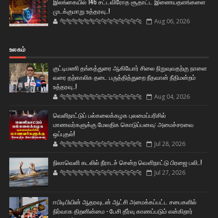
இலங்கையில் 146 சட்டவிரோத சூதாட்ட இணையதளங்களை
முடக்குமாறு உத்தரவு..!
🐅🐅🐅🐅🐅🐅🐆🐆🐆🐆🐆🐆🐆🐆
Aug 06, 2026
உலகம்
குட்டிமணி தங்கத்துரை ஆகியோர் சிலை நிறுவுவதற்கு நாளை
வரை தற்காலிக தடை பருத்தித்துறை நீதவான் நீதிமன்றம்
உத்தரவு..!
🐅🐅🐅🐅🐅🐅🐆🐆🐆🐆🐆🐆🐆🐆
Aug 04, 2026
வெளிநாட்டுப் பல்கலைக்கழக புலமைப்பரிசில்
மாணவர்களுக்கு மேலதிக கொடுப்பனவு: அமைச்சரவை
ஒப்புதல்!
🐅🐅🐅🐅🐅🐅🐆🐆🐆🐆🐆🐆🐆🐆
Jul 28, 2026
நிலாவெளி கடலில் நீராடச் சென்ற வௌிநாட்டு பிரஜை பலி..!
🐅🐅🐅🐅🐅🐅🐆🐆🐆🐆🐆🐆🐆🐆
Jul 27, 2026
ஈபிடிபியின் ஆதரவுடன் ஆட்சி அமைக்கப்பட்ட சபைகளில்
நிர்வாக திறனின்மை - பேசி தீர்வு காணப்படும் என்கிறார்