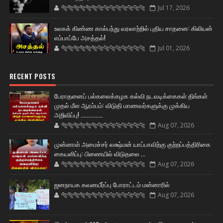
🐅🐅🐅🐅🐅🐅🐆🐆🐆🐆🐆🐆🐆🐆
Jul 17, 2026
உலகக் கிண்ண கால்பந்து வரலாற்றில் புதிய சாதனை: கிலியன்
எம்பாப்பே அசத்தல்!
🐅🐅🐅🐅🐅🐅🐆🐆🐆🐆🐆🐆🐆🐆
Jul 01, 2026
RECENT POSTS
பேராதனைப் பல்கலைக்கழக கல்வி நடவடிக்கைகள் திங்கள்
முதல் மீள ஆரம்பம்: விடுதி மாணவர்களுக்கு முக்கிய
அறிவிப்பு! ...............
🐅🐅🐅🐅🐅🐅🐆🐆🐆🐆🐆🐆🐆🐆
Aug 07, 2026
முன்னாள் அமைச்சர் லக்ஷ்மன் யாப்பாவிற்கு குற்றப்பத்திரிகை
கையளிப்பு: பிணையில் விடுதலை ...
🐅🐅🐅🐅🐅🐅🐆🐆🐆🐆🐆🐆🐆🐆
Aug 07, 2026
ஜனநாயக கவனயீர்ப்பு போராட்டம் மன்னாரில்
🐅🐅🐅🐅🐅🐅🐆🐆🐆🐆🐆🐆🐆🐆
Aug 07, 2026