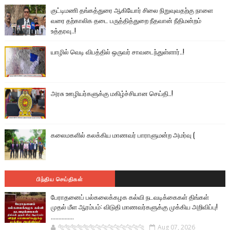
குட்டிமணி தங்கத்துரை ஆகியோர் சிலை நிறுவுவதற்கு நாளை
வரை தற்காலிக தடை பருத்தித்துறை நீதவான் நீதிமன்றம்
உத்தரவு..!
யாழில் வெடி விபத்தில் ஒருவர் சாவடைந்துள்ளார்..!
அரசு ஊழியர்களுக்கு மகிழ்ச்சியான செய்தி..!
கலைமகளில் கலக்கிய மாணவர் பாராளுமன்ற அமர்வு (
பிந்திய செய்திகள்
பேராதனைப் பல்கலைக்கழக கல்வி நடவடிக்கைகள் திங்கள்
முதல் மீள ஆரம்பம்: விடுதி மாணவர்களுக்கு முக்கிய அறிவிப்பு!
...............
🐅🐅🐅🐅🐅🐅🐆🐆🐆🐆🐆🐆🐆🐆
Aug 07, 2026