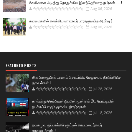
வேலிகளை அடித்து நொறுக்கிய இனந்தெரியாத நபர்கள்.......!
🐅🐅🐅🐅🐅🐅🐆🐆🐆🐆🐆🐆🐆🐆
Aug 06, 2026
கலைமகளில் கலக்கிய மாணவர் பாராளுமன்ற அமர்வு (
🐅🐅🐅🐅🐅🐅🐆🐆🐆🐆🐆🐆🐆🐆
Aug 06, 2026
FEATURED POSTS
சீன பிரஜையின் மரணம் தொடர்பில் மேலும் பல திடுக்கிடும்
தகவல்கள்..!
🐅🐅🐅🐅🐅🐅🐆🐆🐆🐆🐆🐆🐆🐆
Jul 28, 2026
கால்பந்து செம்பியன்ஷிப்பின் மூன்றாம் இட போட்டியில்
நடக்கப்போகும் முக்கிய நிகழ்வுகள்
🐅🐅🐅🐅🐅🐅🐆🐆🐆🐆🐆🐆🐆🐆
Jul 18, 2026
நவகமுவ துப்பாக்கிச் சூட்டில் காயமடைந்தவர்
சாவடைந்தார்..!