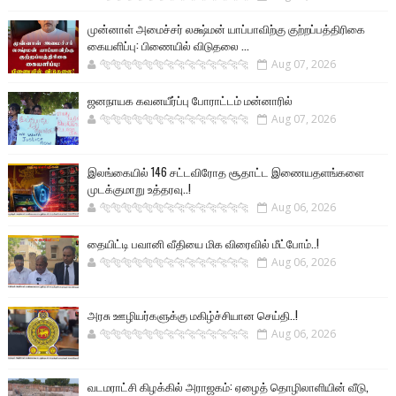
முன்னாள் அமைச்சர் லக்ஷ்மன் யாப்பாவிற்கு குற்றப்பத்திரிகை
கையளிப்பு: பிணையில் விடுதலை ...
🐅🐅🐅🐅🐅🐅🐆🐆🐆🐆🐆🐆🐆🐆
Aug 07, 2026
ஜனநாயக கவனயீர்ப்பு போராட்டம் மன்னாரில்
🐅🐅🐅🐅🐅🐅🐆🐆🐆🐆🐆🐆🐆🐆
Aug 07, 2026
இலங்கையில் 146 சட்டவிரோத சூதாட்ட இணையதளங்களை
முடக்குமாறு உத்தரவு..!
🐅🐅🐅🐅🐅🐅🐆🐆🐆🐆🐆🐆🐆🐆
Aug 06, 2026
தையிட்டி பவானி வீதியை மிக விரைவில் மீட்போம்..!
🐅🐅🐅🐅🐅🐅🐆🐆🐆🐆🐆🐆🐆🐆
Aug 06, 2026
அரசு ஊழியர்களுக்கு மகிழ்ச்சியான செய்தி..!
🐅🐅🐅🐅🐅🐅🐆🐆🐆🐆🐆🐆🐆🐆
Aug 06, 2026
வடமராட்சி கிழக்கில் அராஜகம்: ஏழைத் தொழிலாளியின் வீடு,