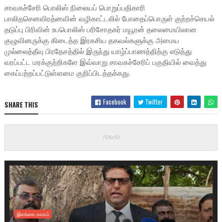
சாவகச்சேரி பொலிஸ் நிலையப் பொறுப்பதிகாரி
பாலிதசெனவிரத்னவின் வழிகாட்டலில் போதைப்பொருள் குற்றச்செயல்
தடுப்பு பிரிவின் உபபொலிஸ் பரிசோதகர் மயூரன் தலைமையிலான
குழுவினருக்கு கிடைத்த இரகசிய தகவல்களுக்கு அமைய
முல்லைத்தீவு பிரதேசத்தில் இருந்து யாழ்ப்பாணத்திற்கு எடுத்து
வரப்பட்ட மரக்குற்றிகளே இவ்வாறு சாவகச்சேரிப் பகுதியில் வைத்து
கைப்பற்றப்பட்டுள்ளமை குறிப்பிடத்தக்கது.
Facebook
Twitter
SHARE THIS
இலங்கை.உலகம்