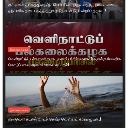
குட்டிமணி தங்கத்துரை ஆகியோர் சிலை நிறுவுவதற்கு நாளை வரை
தற்காலிக தடை பருத்தித்துறை நீதவான் நீதிமன்றம் உத்தரவு..!
இலங்கை.உலகம்
வெளிநாட்டுப் பல்கலைக்கழக புலமைப்பரிசில் மாணவர்களுக்கு மேலதிக
கொடுப்பனவு: அமைச்சரவை ஒப்புதல்!
இலங்கை.உலகம்
நிலாவெளி கடலில் நீராடச் சென்ற வௌிநாட்டு பிரஜை பலி..!