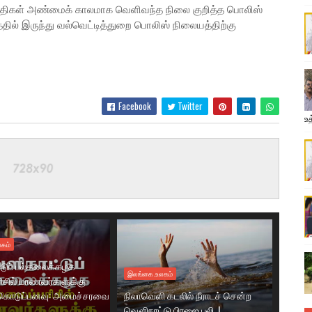
ய்திகள் அண்மைக் காலமாக வெளிவந்த நிலை குறித்த பொலிஸ்
ில் இருந்து வல்வெட்டித்துறை பொலிஸ் நிலையத்திற்கு
Facebook
Twitter
உத
கம்
டுப் பல்கலைக்கழக
இலங்கை.உலகம்
ரிசில் மாணவர்களுக்கு
கொடுப்பனவு: அமைச்சரவை
நிலாவெளி கடலில் நீராடச் சென்ற
வௌிநாட்டு பிரஜை பலி..!