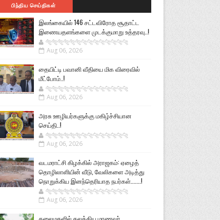
பிந்திய செய்திகள்
இலங்கையில் 146 சட்டவிரோத சூதாட்ட
இணையதளங்களை முடக்குமாறு உத்தரவு..!
🐅🐅🐅🐅🐅🐅🐆🐆🐆🐆🐆🐆🐆🐆
Aug 06, 2026
தையிட்டி பவானி வீதியை மிக விரைவில்
மீட்போம்..!
🐅🐅🐅🐅🐅🐅🐆🐆🐆🐆🐆🐆🐆🐆
Aug 06, 2026
அரசு ஊழியர்களுக்கு மகிழ்ச்சியான
செய்தி..!
🐅🐅🐅🐅🐅🐅🐆🐆🐆🐆🐆🐆🐆🐆
Aug 06, 2026
வடமராட்சி கிழக்கில் அராஜகம்: ஏழைத்
தொழிலாளியின் வீடு, வேலிகளை அடித்து
நொறுக்கிய இனந்தெரியாத நபர்கள்.......!
🐅🐅🐅🐅🐅🐅🐆🐆🐆🐆🐆🐆🐆🐆
Aug 06, 2026
கலைமகளில் கலக்கிய மாணவர்