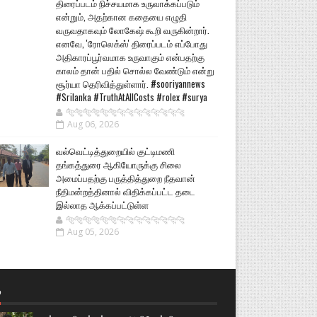
திரைப்படம் நிச்சயமாக உருவாக்கப்படும்
என்றும், அதற்கான கதையை எழுதி
வருவதாகவும் லோகேஷ் கூறி வருகின்றார்.
எனவே, 'ரோலெக்ஸ்' திரைப்படம் எப்போது
அதிகாரப்பூர்வமாக உருவாகும் என்பதற்கு
காலம் தான் பதில் சொல்ல வேண்டும் என்று
சூர்யா தெரிவித்துள்ளார். #sooriyannews
#Srilanka #TruthAtAllCosts #rolex #surya
🐅🐅🐅🐅🐅🐅🐆🐆🐆🐆🐆🐆🐆🐆
Aug 06, 2026
வல்வெட்டித்துறையில் குட்டிமணி
தங்கத்துரை ஆகியோருக்கு சிலை
அமைப்பதற்கு பருத்தித்துறை நீதவான்
நீதிமன்றத்தினால் விதிக்கப்பட்ட தடை
இல்லாத ஆக்கப்பட்டுள்ள
🐅🐅🐅🐅🐅🐅🐆🐆🐆🐆🐆🐆🐆🐆
Aug 05, 2026
்