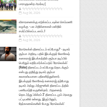
பாராளுமன்ற அமர்வு (
🐅🐅🐅🐅🐅🐅🐆🐆🐆🐆🐆🐆🐆🐆
Aug 06, 2026
விசாரணைக்கு எடுக்கப்படவுள்ள செம்மணி
வழக்கு - பல அறிக்கைகள் மன்றில்
சமர்ப்பிக்கப்படலாம்..!
🐅🐅🐅🐅🐅🐅🐆🐆🐆🐆🐆🐆🐆🐆
Aug 06, 2026
ரோலெக்ஸ் திரைப்படம் எப்போது? - நடிகர்
சூர்யா அதிரடி பதில் இயக்குநர் லோகேஷ்
கனகராஜ் இயக்கத்தில் சூர்யா நடிப்பில்
பெரிதும் எதிர்பார்க்கப்படும் 'ரோலெக்ஸ்'
(Rolex) திரைப்படம் எப்போது தொடங்கும்
என்பது குறித்து நடிகர் சூர்யா
சுவாரஸ்யமான பதிலளித்துள்ளார்.
இயக்குநர் லோகேஷ் கனகராஜ் தற்போது
நடிகர் அல்லு அர்ஜுனின் திரைப்படத்தில்
பணியாற்றி வருகின்றார். அதனைத்
தொடர்ந்து 'விக்ரம் 2' திரைப்படமும் அவரது
பட்டியலில் உள்ளது. இருப்பினும்,
நேர்காணல்களின் போது 'ரோலெக்ஸ்'