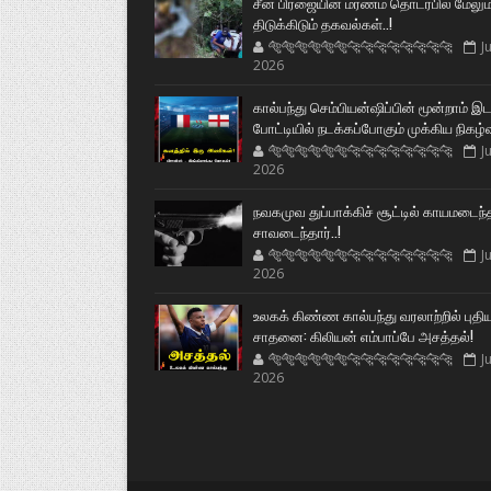
சீன பிரஜையின் மரணம் தொடர்பில் மேலும
திடுக்கிடும் தகவல்கள்..!
🐅🐅🐅🐅🐅🐅🐆🐆🐆🐆🐆🐆🐆🐆
Ju
2026
கால்பந்து செம்பியன்ஷிப்பின் மூன்றாம் இ
போட்டியில் நடக்கப்போகும் முக்கிய நிகழ்
🐅🐅🐅🐅🐅🐅🐆🐆🐆🐆🐆🐆🐆🐆
Ju
2026
நவகமுவ துப்பாக்கிச் சூட்டில் காயமடைந்
சாவடைந்தார்..!
🐅🐅🐅🐅🐅🐅🐆🐆🐆🐆🐆🐆🐆🐆
Ju
2026
உலகக் கிண்ண கால்பந்து வரலாற்றில் புதி
சாதனை: கிலியன் எம்பாப்பே அசத்தல்!
🐅🐅🐅🐅🐅🐅🐆🐆🐆🐆🐆🐆🐆🐆
Ju
2026