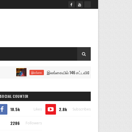
இலங்கையில் 146 சட்டவிரோத சூதாட்ட இணையதளங்களை ம
இலங்கை
SOCIAL COUNTER
18.5k
2.8k
Likes
Subscribes
2286
Followers