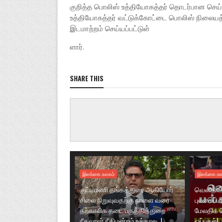
குறித்த பொலிஸ் உத்தியோகத்தர் தொடர்பான செ
உத்தியோகத்தர் வட்டுக்கோட்டை பொலிஸ் நிலையத்த
இடமாற்றம் செய்யப்பட்டுள்
ளார்.
SHARE THIS
இலங்கை.உலகம்
இலங்கை.உல
குட்டிமணி தங்கத்துரை ஆகியோர்
வெளிநாட்
சிலை நிறுவுவதற்கு நாளை வரை
புலமைப்ப
தற்காலிக தடை பருத்தித்துறை
மேலதிக 
நீதவான் நீதிமன்றம் உத்தரவு..!
ஒப்புதல்!