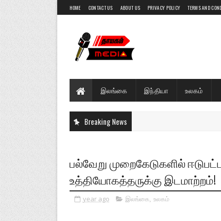
HOME
CONTACT US
ABOUT US
PRIVACY POLICY
TERMS AND CON
இலங்கை
இந்தியா
உலகம்
Breaking News
பல்வேறு முறைகேடுகளில் ஈடுபட
உத்தியோகத்தருக்கு இடமாற்றம்!
year ago
இலங்கை
,
உலகம்