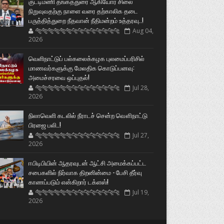
குட்டிமணி தங்கத்துரை ஆகியோர் சிலை
நிறுவுவதற்கு நாளை வரை தற்காலிக தடை
பருத்தித்துறை நீதவான் நீதிமன்றம் உத்தரவு..!
🐅🐅🐅🐅🐅🐅🐆🐆🐆🐆🐆🐆🐆🐆
Aug 04,
2026
வெளிநாட்டுப் பல்கலைக்கழக புலமைப்பரிசில்
மாணவர்களுக்கு மேலதிக கொடுப்பனவு:
அமைச்சரவை ஒப்புதல்!
🐅🐅🐅🐅🐅🐅🐆🐆🐆🐆🐆🐆🐆🐆
Jul 28,
2026
நிலாவெளி கடலில் நீராடச் சென்ற வௌிநாட்டு
பிரஜை பலி..!
🐅🐅🐅🐅🐅🐅🐆🐆🐆🐆🐆🐆🐆🐆
Jul 27,
2026
ஈபிடிபியின் ஆதரவுடன் ஆட்சி அமைக்கப்பட்ட
சபைகளில் நிர்வாக திறனின்மை - பேசி தீர்வு
காணப்படும் என்கிறார் டக்ளஸ்!
🐅🐅🐅🐅🐅🐅🐆🐆🐆🐆🐆🐆🐆🐆
Jul 19,
2026