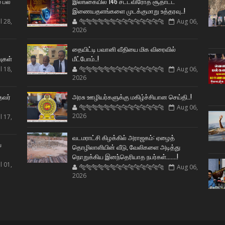
் பல
இலங்கையில் 146 சட்டவிரோத சூதாட்ட
இணையதளங்களை முடக்குமாறு உத்தரவு..!
l 28,
🐅🐅🐅🐅🐅🐅🐆🐆🐆🐆🐆🐆🐆🐆
Aug 06,
2026
ட
தையிட்டி பவானி வீதியை மிக விரைவில்
வுகள்
மீட்போம்..!
l 18,
🐅🐅🐅🐅🐅🐅🐆🐆🐆🐆🐆🐆🐆🐆
Aug 06,
2026
தவர்
அரசு ஊழியர்களுக்கு மகிழ்ச்சியான செய்தி..!
🐅🐅🐅🐅🐅🐅🐆🐆🐆🐆🐆🐆🐆🐆
Aug 06,
2026
l 17,
வடமராட்சி கிழக்கில் அராஜகம்: ஏழைத்
ய
தொழிலாளியின் வீடு, வேலிகளை அடித்து
நொறுக்கிய இனந்தெரியாத நபர்கள்.......!
l 01,
🐅🐅🐅🐅🐅🐅🐆🐆🐆🐆🐆🐆🐆🐆
Aug 06,
2026